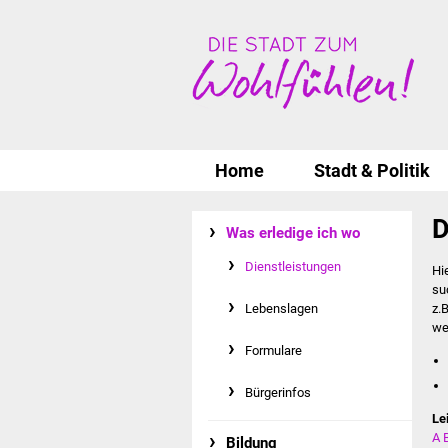
Home
Stadt & Politik
D
Was erledige ich wo
Dienstleistungen
Hi
su
Lebenslagen
z.
we
Formulare
Bürgerinfos
Le
A
Bildung