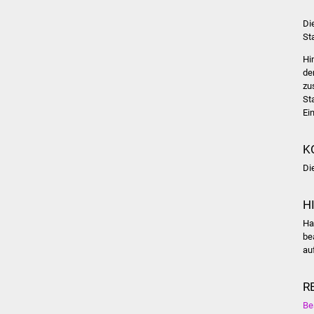
Di
St
Hi
de
zu
St
Ei
K
Di
H
Ha
be
au
R
Be