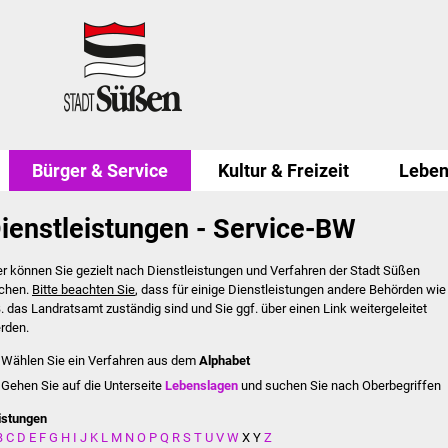
Bürger & Service
Kultur & Freizeit
Leben
ienstleistungen - Service-BW
er können Sie gezielt nach Dienstleistungen und Verfahren der Stadt Süßen
chen.
Bitte beachten Sie
, dass für einige Dienstleistungen andere Behörden wie
B. das Landratsamt zuständig sind und Sie ggf. über einen Link weitergeleitet
rden.
Wählen Sie ein Verfahren aus dem
Alphabet
Gehen Sie auf die Unterseite
Lebenslagen
und suchen Sie nach Oberbegriffen
istungen
B
C
D
E
F
G
H
I
J
K
L
M
N
O
P
Q
R
S
T
U
V
W
X
Y
Z