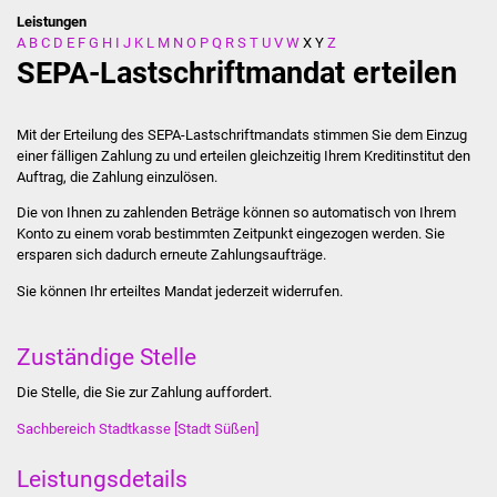
Leistungen
A
B
C
D
E
F
G
H
I
J
K
L
M
N
O
P
Q
R
S
T
U
V
W
X
Y
Z
Stadtverwaltung
SEPA-Lastschriftmandat erteilen
Ansprechpartner
Mit der Erteilung des SEPA-Lastschriftmandats stimmen Sie dem Einzug
Behördenwegweiser
einer fälligen Zahlung zu und erteilen gleichzeitig Ihrem Kreditinstitut den
Auftrag, die Zahlung einzulösen.
Stellenangebote
Die von Ihnen zu zahlenden Beträge können so automatisch von Ihrem
Konto zu einem vorab bestimmten Zeitpunkt eingezogen werden. Sie
Kontakt
ersparen sich dadurch erneute Zahlungsaufträge.
Sie können Ihr erteiltes Mandat jederzeit widerrufen.
Veröffentlichungen
Zuständige Stelle
Ortsrecht
Die Stelle, die Sie zur Zahlung auffordert.
FNP / Bebauungspläne
Sachbereich Stadtkasse [Stadt Süßen]
Wahlen
Leistungsdetails