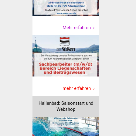
NETZMonitor
Gesundheit und Notfall
Mehr erfahren
Ärzte und Apotheken
Pflege von Angehörigen
Hitzewarnung / UV-
Index
ÖPNV
mehr erfahren
Bürgerbus (MOBS)
Hallenbad: Saisonstart und
Webshop
Abfall und Entsorgung
Kultur & Freizeit