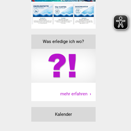
Veranstaltungen
Stadtfest
Ostermarkt
Was erledige ich wo?
Einrichtungen
Hallenbad
Stadtbücherei
Stadtarchiv
mehr erfahren
Zehntscheuer
Bürgerhaus
Kalender
Kulturhalle