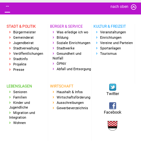
nach oben
Vereine und Parteien
Selbsteintrag Vereine
STADT & POLITIK
BÜRGER & SERVICE
KULTUR & FREIZEIT
Bürgermeister
Was erledige ich wo
Veranstaltungen
Beirat Süßener Vereine
Gemeinderat
Bildung
Einrichtungen
Jugendbeirat
Soziale Einrichtungen
Vereine und Parteien
Stadtverwaltung
Stadtwerke
Sportanlagen
Sportanlagen
Veröffentlichungen
Gesundheit und
Tourismus
Notfall
Stadtinfo
ÖPNV
Projekte
Tourismus
Abfall und Entsorgung
Presse
Erlebnisregion
LEBENSLAGEN
WIRTSCHAFT
Schwäbischer Albtrauf
Senioren
Haushalt & Infos
Twitter
Familien
Wirtschaftsförderung
Kinder und
Ausschreibungen
Route der
Jugendliche
Gewerbeverzeichnis
Industriekultur
Facebook
Migration und
Integration
Wohnen
Lebenslagen