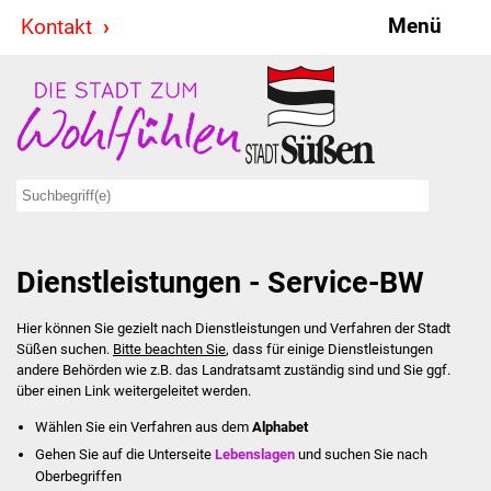
Menü
Kontakt
Stadt & Politik
Bürgermeister
Reden
Gemeinderat
Dienstleistungen - Service-BW
Ausschüsse
Hier können Sie gezielt nach Dienstleistungen und Verfahren der Stadt
Ratsinformationssystem
Süßen suchen.
Bitte beachten Sie
, dass für einige Dienstleistungen
andere Behörden wie z.B. das Landratsamt zuständig sind und Sie ggf.
Jugendbeirat
über einen Link weitergeleitet werden.
Wählen Sie ein Verfahren aus dem
Alphabet
Summerrockfestival
Gehen Sie auf die Unterseite
Lebenslagen
und suchen Sie nach
Oberbegriffen
Hallenbadparty