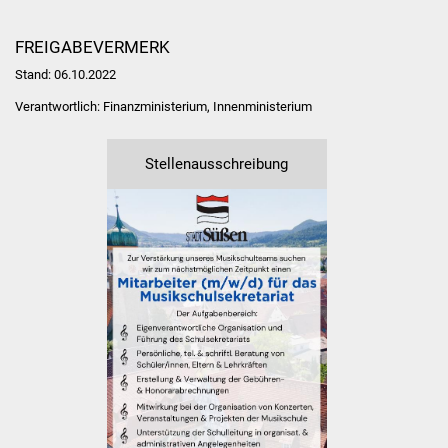
Volkshochschule
FREIGABEVERMERK
Soziale Einrichtungen
Stand: 06.10.2022
Kirchen
Verantwortlich: Finanzministerium, Innenministerium
Lokale Agenda
Stellenausschreibung
Jugendhaus
Fachteam Jugend
Kinder- und
Familienzentrum
Stadtwerke
Suenergie