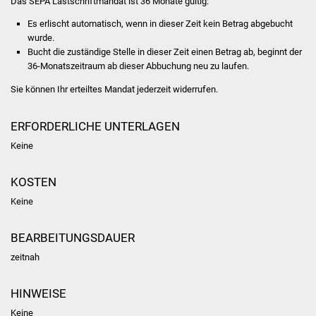
Das SEPA Lastschriftmandat ist 36 Monate gültig:
Es erlischt automatisch, wenn in dieser Zeit kein Betrag abgebucht
Was erledige ich wo
wurde.
Bucht die zuständige Stelle in dieser Zeit einen Betrag ab, beginnt der
Dienstleistungen
36-Monatszeitraum ab dieser Abbuchung neu zu laufen.
Sie können Ihr erteiltes Mandat jederzeit widerrufen.
Lebenslagen
Formulare
ERFORDERLICHE UNTERLAGEN
Keine
Bürgerinfos
KOSTEN
Bildung
Keine
Schulen
BEARBEITUNGSDAUER
Kindergärten
zeitnah
Kolping-Musikschule
HINWEISE
Keine