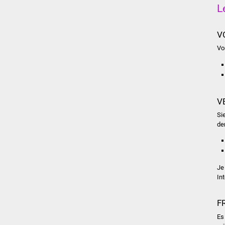
L
V
Vo
V
Si
de
Je
In
F
Es