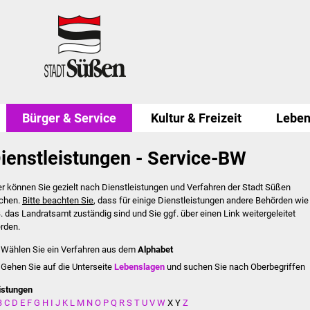
Bürger & Service
Kultur & Freizeit
Leben
ienstleistungen - Service-BW
er können Sie gezielt nach Dienstleistungen und Verfahren der Stadt Süßen
chen.
Bitte beachten Sie
, dass für einige Dienstleistungen andere Behörden wie
B. das Landratsamt zuständig sind und Sie ggf. über einen Link weitergeleitet
rden.
Wählen Sie ein Verfahren aus dem
Alphabet
Gehen Sie auf die Unterseite
Lebenslagen
und suchen Sie nach Oberbegriffen
istungen
B
C
D
E
F
G
H
I
J
K
L
M
N
O
P
Q
R
S
T
U
V
W
X
Y
Z