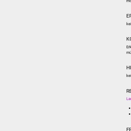
mö
E
ke
K
Er
mü
H
ke
R
La
F