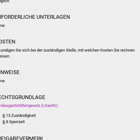
glich.
RFORDERLICHE UNTERLAGEN
ine
OSTEN
kundigen Sie sich bei der zuständigen Stelle, mit welchen Kosten Sie rechnen
ssen.
INWEISE
ine
ECHTSGRUNDLAGE
ndesgaststättengesetz (LGastG)
:
§ 13 Zuständigkeit
§ 8 Sperrzeit
REIGABEVERMERK