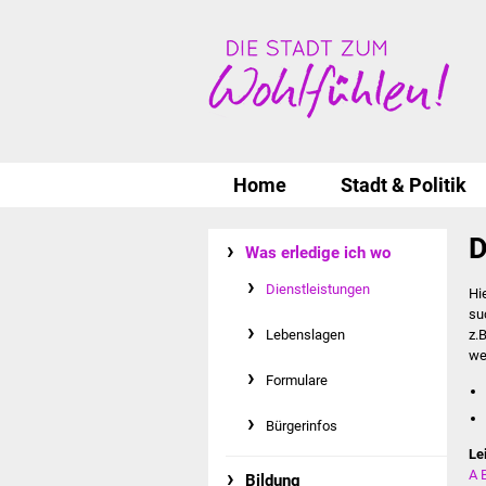
Home
Stadt & Politik
D
Was erledige ich wo
Dienstleistungen
Hi
su
Lebenslagen
z.
we
Formulare
Bürgerinfos
Le
A
Bildung