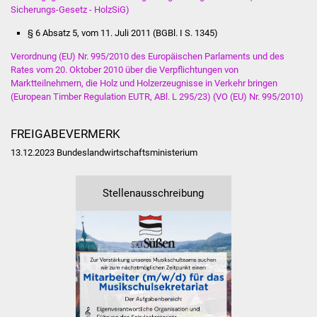
NETZMonitor
Sicherungs-Gesetz - HolzSiG)
§ 6 Absatz 5,
vom 11. Juli 2011 (BGBl. I S. 1345)
Gesundheit und Notfall
Verordnung (EU) Nr. 995/2010 des Europäischen Parlaments und des
Rates vom 20. Oktober 2010 über die Verpflichtungen von
Ärzte und Apotheken
Marktteilnehmern, die Holz und Holzerzeugnisse in Verkehr bringen
(European Timber Regulation EUTR, ABl. L 295/23) (VO (EU) Nr. 995/2010)
Pflege von Angehörigen
FREIGABEVERMERK
Hitzewarnung / UV-
13.12.2023
Bundeslandwirtschaftsministerium
Index
ÖPNV
Stellenausschreibung
Bürgerbus (MOBS)
Abfall und Entsorgung
Kultur & Freizeit