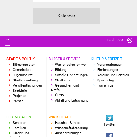
Senioren
Stadtseniorenrat
Kalender
Sommerwochen für
Ältere
nach oben
Seniorenwohn- und
Pflegeheim
STADT & POLITIK
BÜRGER & SERVICE
KULTUR & FREIZEIT
Bürgermeister
Was erledige ich wo
Veranstaltungen
Gemeinderat
Bildung
Einrichtungen
Familien
Jugendbeirat
Soziale Einrichtungen
Vereine und Parteien
Stadtverwaltung
Stadtwerke
Sportanlagen
Veröffentlichungen
Gesundheit und
Tourismus
Familientreff
Notfall
Stadtinfo
ÖPNV
Projekte
Abfall und Entsorgung
Presse
Kinder und Jugendliche
Schülerferienprogramm
LEBENSLAGEN
WIRTSCHAFT
Senioren
Haushalt & Infos
Twitter
Familien
Wirtschaftsförderung
Migration und Integration
Kinder und
Ausschreibungen