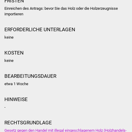
FRISTEN
Volkshochschule
Einreichen des Antrags: bevor Sie das Holz oder die Holzerzeugnisse
importieren
Soziale Einrichtungen
ERFORDERLICHE UNTERLAGEN
Kirchen
keine
Lokale Agenda
KOSTEN
Jugendhaus
keine
Fachteam Jugend
BEARBEITUNGSDAUER
etwa 1 Woche
Kinder- und
Familienzentrum
HINWEISE
Stadtwerke
-
Suenergie
RECHTSGRUNDLAGE
Gesetz gegen den Handel mit illegal eingeschlagenem Holz (Holzhandels-