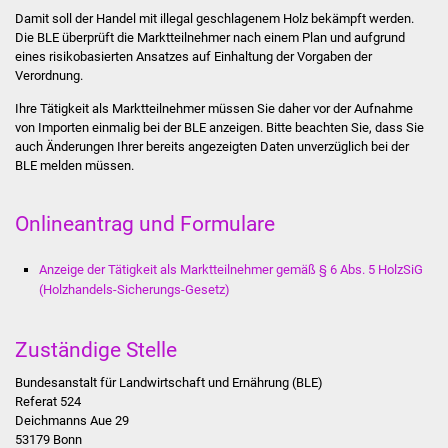
Stadtinfo
Damit soll der Handel mit illegal geschlagenem Holz bekämpft werden.
Die BLE überprüft die Marktteilnehmer nach einem Plan und aufgrund
eines risikobasierten Ansatzes auf Einhaltung der Vorgaben der
Jubiläumsjahr 2021
Verordnung.
Ihre Tätigkeit als Marktteilnehmer müssen Sie daher vor der Aufnahme
Partnerstädte
von Importen einmalig bei der BLE anzeigen. Bitte beachten Sie, dass Sie
auch Änderungen Ihrer bereits angezeigten Daten unverzüglich bei der
Projekte
BLE melden müssen.
Schulentwicklung Bizet
Onlineantrag und Formulare
Sanierung Hallenbad
Anzeige der Tätigkeit als Marktteilnehmer gemäß § 6 Abs. 5 HolzSiG
(Holzhandels-Sicherungs-Gesetz)
Sanierung Bizethalle
Ortsentwicklung
Zuständige Stelle
Bundesanstalt für Landwirtschaft und Ernährung (BLE)
Presse
Referat 524
Deichmanns Aue 29
Bürger & Service
53179 Bonn