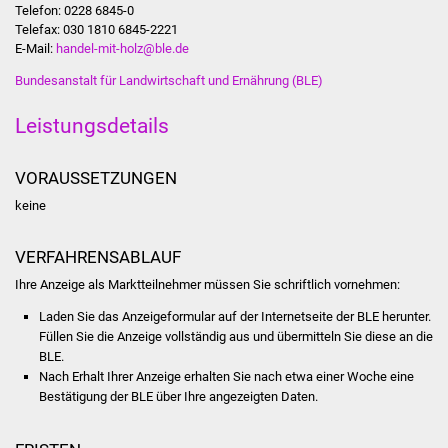
Telefon: 0228 6845-0
Telefax: 030 1810 6845-2221
Was erledige ich wo
E-Mail:
handel-mit-holz@ble.de
Bundesanstalt für Landwirtschaft und Ernährung (BLE)
Dienstleistungen
Leistungsdetails
Lebenslagen
VORAUSSETZUNGEN
Formulare
keine
Bürgerinfos
VERFAHRENSABLAUF
Bildung
Ihre Anzeige als Marktteilnehmer müssen Sie schriftlich vornehmen:
Schulen
Laden Sie das Anzeigeformular auf der Internetseite der BLE herunter.
Füllen Sie die Anzeige vollständig aus und übermitteln Sie diese an die
BLE.
Kindergärten
Nach Erhalt Ihrer Anzeige erhalten Sie nach etwa einer Woche eine
Bestätigung der BLE über Ihre angezeigten Daten.
Kolping-Musikschule