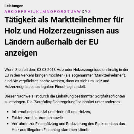
Leistungen
A
B
C
D
E
F
G
H
I
J
K
L
M
N
O
P
Q
R
S
T
U
V
W
X
Y
Z
Stadtverwaltung
Tätigkeit als Marktteilnehmer für
Ansprechpartner
Holz und Holzerzeugnissen aus
Ländern außerhalb der EU
Behördenwegweiser
anzeigen
Stellenangebote
Kontakt
Wenn Sie seit dem 03.03.2013 Holz oder Holzerzeugnisse erstmalig in der
EU in den Verkehr bringen möchten (als sogenannter "Marktteilnehmer"),
sind Sie verpflichtet, nachzuweisen, dass es sich um Holz und
Veröffentlichungen
Holzerzeugnisse aus legalem Einschlag handelt.
Dieser Nachweis ist durch die Einhaltung bestimmter Sorgfaltspflichten
Ortsrecht
zu erbringen.
Die "Sorgfaltspflichtregelung" beinhaltet unter anderem:
FNP / Bebauungspläne
Informationen zur Art und Herkunft des Holzes,
Fakten zum Lieferanten sowie
Verfahren zur Einschätzung und Reduzierung des Risikos, dass das
Wahlen
Holz aus illegalem Einschlag stammen könnte.