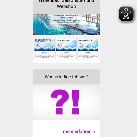
Hallenbad: Saisonstart und
Webshop
Vereine und Parteien
Selbsteintrag Vereine
Beirat Süßener Vereine
Sportanlagen
Tourismus
Was erledige ich wo?
Erlebnisregion
Schwäbischer Albtrauf
Route der
Industriekultur
Lebenslagen
mehr erfahren