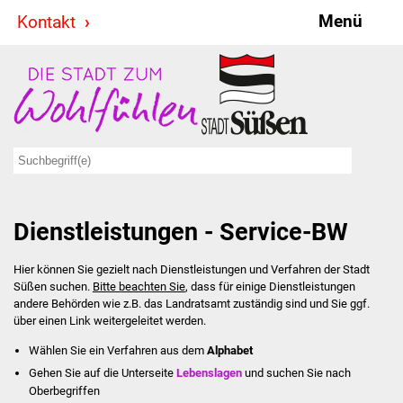
Menü
Kontakt
Stadt & Politik
Bürgermeister
Reden
Gemeinderat
Dienstleistungen - Service-BW
Ausschüsse
Hier können Sie gezielt nach Dienstleistungen und Verfahren der Stadt
Ratsinformationssystem
Süßen suchen.
Bitte beachten Sie
, dass für einige Dienstleistungen
andere Behörden wie z.B. das Landratsamt zuständig sind und Sie ggf.
Jugendbeirat
über einen Link weitergeleitet werden.
Wählen Sie ein Verfahren aus dem
Alphabet
Summerrockfestival
Gehen Sie auf die Unterseite
Lebenslagen
und suchen Sie nach
Oberbegriffen
Hallenbadparty