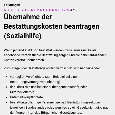
Leistungen
A
B
C
D
E
F
G
H
I
J
K
L
M
N
O
P
Q
R
S
T
U
V
W
X
Y
Z
Stadtverwaltung
Übernahme der
Ansprechpartner
Bestattungskosten beantragen
(Sozialhilfe)
Behördenwegweiser
Stellenangebote
Wenn jemand stirbt und bestattet werden muss, müssen Sie als
angehörige Person für die Bestattung sorgen und die dabei anfallenden
Kontakt
Kosten vorerst übernehmen.
Zum Tragen der Bestattungskosten verpflichtet sind nacheinander:
Veröffentlichungen
vertraglich Verpflichtete (zum Beispiel bei einer
Bestattungsvorsorgevereinbarung)
Ortsrecht
der Erbe/Erbin und bei einer Erbengemeinschaft jeder
Miterbe/Miterbin
FNP / Bebauungspläne
Unterhaltsverpflichtete
bestattungspflichtige Personen gemäß Bestattungsgesetz des
Wahlen
jeweiligen Bundeslandes oder, wenn es so ein Gesetz nicht gibt, nach
den Vorschriften des Bürgerlichen Gesetzbuches.