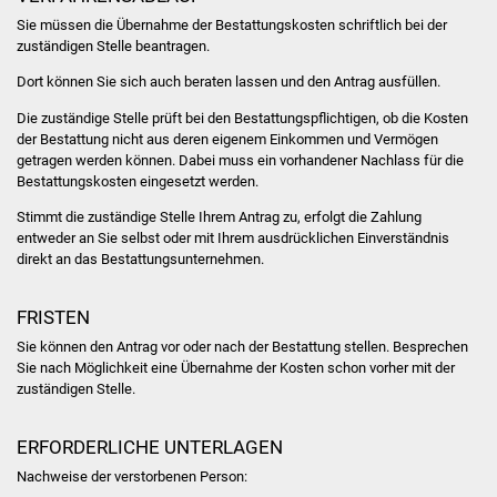
Volkshochschule
Sie müssen die Übernahme der Bestattungskosten schriftlich bei der
zuständigen Stelle beantragen.
Soziale Einrichtungen
Dort können Sie sich auch beraten lassen und den Antrag ausfüllen.
Kirchen
Die zuständige Stelle prüft bei den Bestattungspflichtigen, ob die Kosten
der Bestattung nicht aus deren eigenem Einkommen und Vermögen
getragen werden können. Dabei muss ein vorhandener Nachlass für die
Lokale Agenda
Bestattungskosten eingesetzt werden.
Stimmt die zuständige Stelle Ihrem Antrag zu, erfolgt die Zahlung
Jugendhaus
entweder an Sie selbst oder mit Ihrem ausdrücklichen Einverständnis
direkt an das Bestattungsunternehmen.
Fachteam Jugend
FRISTEN
Kinder- und
Sie können den Antrag vor oder nach der Bestattung stellen. Besprechen
Familienzentrum
Sie nach Möglichkeit eine Übernahme der Kosten schon vorher mit der
zuständigen Stelle.
Stadtwerke
ERFORDERLICHE UNTERLAGEN
Suenergie
Nachweise der verstorbenen Person: