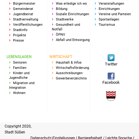
Bürgermeister
Was erledige ich wo
Veranstaltungen
Gemeinderat
Bildung
Einrichtungen
Jugendbeirat
Soziale Einrichtungen
Vereine und Parteien
Stadtverwaltung
Stadtwerke
Sportanlagen
Veröffentlichungen
Gesundheit und
Tourismus
Notfall
Stadtinfo
ÖPNV
Projekte
Abfall und Entsorgung
Presse
LEBENSLAGEN
WIRTSCHAFT
Senioren
Haushalt & Infos
Twitter
Familien
Wirtschaftsförderung
Kinder und
Ausschreibungen
Jugendliche
Gewerbeverzeichnis
Facebook
Migration und
Integration
Wohnen
Copyright 2020,
Stadt Süßen
Datenschutz-Einstellungen
|
Barrierefreiheit / Leichte Sprache /