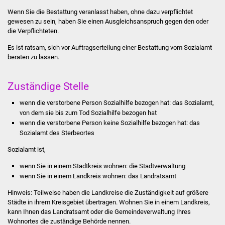
Stadtinfo
Wenn Sie die Bestattung veranlasst haben, ohne dazu verpflichtet
gewesen zu sein, haben Sie einen Ausgleichsanspruch gegen den oder
die Verpflichteten.
Jubiläumsjahr 2021
Es ist ratsam, sich vor Auftragserteilung einer Bestattung vom Sozialamt
Partnerstädte
beraten zu lassen.
Projekte
Zuständige Stelle
Schulentwicklung Bizet
wenn die verstorbene Person Sozialhilfe bezogen hat: das Sozialamt,
von dem sie bis zum Tod Sozialhilfe bezogen hat
wenn die verstorbene Person keine Sozialhilfe bezogen hat: das
Sanierung Hallenbad
Sozialamt des Sterbeortes
Sanierung Bizethalle
Sozialamt ist,
wenn Sie in einem Stadtkreis wohnen: die Stadtverwaltung
Ortsentwicklung
wenn Sie in einem Landkreis wohnen: das Landratsamt
Hinweis: Teilweise haben die Landkreise die Zuständigkeit auf größere
Presse
Städte in ihrem Kreisgebiet übertragen. Wohnen Sie in einem Landkreis,
kann Ihnen das Landratsamt oder die Gemeindeverwaltung Ihres
Bürger & Service
Wohnortes die zuständige Behörde nennen.