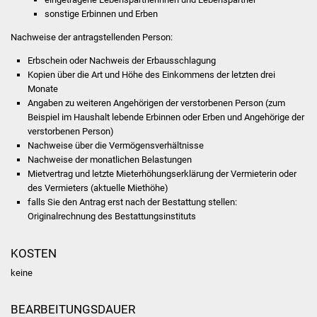
Veranstaltungen
sonstige Erbinnen und Erben
Stadtfest
Nachweise der antragstellenden Person:
Erbschein oder Nachweis der Erbausschlagung
Ostermarkt
Kopien über die Art und Höhe des Einkommens der letzten drei
Monate
Angaben zu weiteren Angehörigen der verstorbenen Person (zum
Einrichtungen
Beispiel im Haushalt lebende Erbinnen oder Erben und Angehörige der
verstorbenen Person)
Hallenbad
Nachweise über die Vermögensverhältnisse
Nachweise der monatlichen Belastungen
Stadtbücherei
Mietvertrag und letzte Mieterhöhungserklärung der Vermieterin oder
des Vermieters (aktuelle Miethöhe)
falls Sie den Antrag erst nach der Bestattung stellen:
Stadtarchiv
Originalrechnung des Bestattungsinstituts
Zehntscheuer
KOSTEN
Bürgerhaus
keine
Kulturhalle
BEARBEITUNGSDAUER