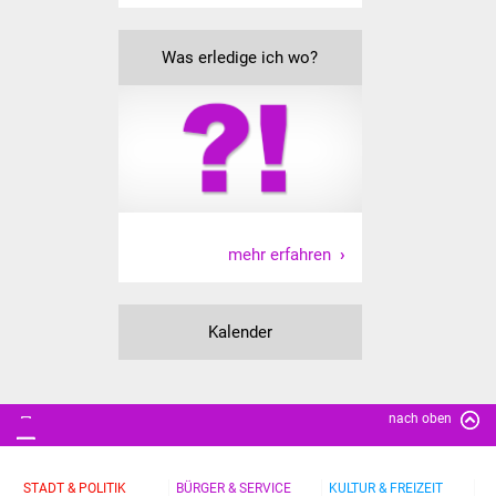
IKG Auen
Was erledige ich wo?
Ausschreibungen
Öffentliche
Ausschreibung
Europaweite
Ausschreibung
mehr erfahren
Beschränkte
Ausschreibung
Kalender
Freihändige Vergabe
nach oben
Gewerbeverzeichnis
Gewerbe - Selbsteintrag
STADT & POLITIK
BÜRGER & SERVICE
KULTUR & FREIZEIT