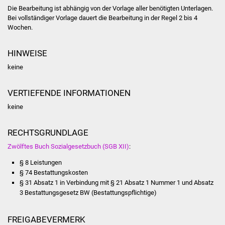
Die Bearbeitung ist abhängig von der Vorlage aller benötigten Unterlagen.
Vereine und Parteien
Bei vollständiger Vorlage dauert die Bearbeitung in der Regel 2 bis 4
Wochen.
Selbsteintrag Vereine
HINWEISE
Beirat Süßener Vereine
keine
Sportanlagen
VERTIEFENDE INFORMATIONEN
keine
Tourismus
Erlebnisregion
RECHTSGRUNDLAGE
Schwäbischer Albtrauf
Zwölftes Buch Sozialgesetzbuch (SGB XII)
:
§ 8
Leistungen
Route der
§ 74 Bestattungskosten
Industriekultur
§ 31 Absatz 1 in Verbindung mit § 21 Absatz 1 Nummer 1 und Absatz
3 Bestattungsgesetz BW (Bestattungspflichtige)
Lebenslagen
FREIGABEVERMERK