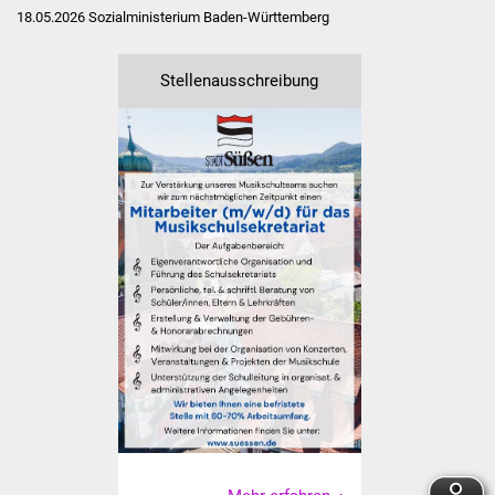
Senioren
18.05.2026
Sozialministerium Baden-Württemberg
Stadtseniorenrat
Stellenausschreibung
Sommerwochen für
Ältere
Seniorenwohn- und
Pflegeheim
Familien
Familientreff
Kinder und Jugendliche
Schülerferienprogramm
Migration und Integration