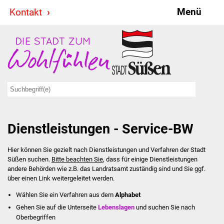
Menü
Kontakt
Stadt & Politik
Bürgermeister
Reden
Gemeinderat
Dienstleistungen - Service-BW
Ausschüsse
Hier können Sie gezielt nach Dienstleistungen und Verfahren der Stadt
Ratsinformationssystem
Süßen suchen.
Bitte beachten Sie
, dass für einige Dienstleistungen
andere Behörden wie z.B. das Landratsamt zuständig sind und Sie ggf.
Jugendbeirat
über einen Link weitergeleitet werden.
Wählen Sie ein Verfahren aus dem
Alphabet
Summerrockfestival
Gehen Sie auf die Unterseite
Lebenslagen
und suchen Sie nach
Oberbegriffen
Hallenbadparty