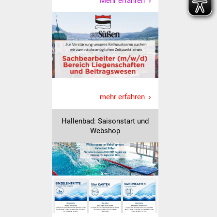
Mehr erfahren
Freundeskreis Asyl
Ukraine-Hilfe
Wohnen
Bauen in Süßen
mehr erfahren
Wohnimmobilien +
Baugrundstücke
Hallenbad: Saisonstart und
Webshop
Wirtschaft
Haushalt & Infos
Wirtschaftsförderung
Gewerbeimmobilien