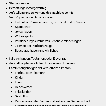
NETZMonitor
Sterbeurkunde
Bestattungsvorsorgevertrag
Aufstellung und Bewertung des Nachlasses mit
Gesundheit und Notfall
Vermögensnachweisen, vor allem:
lückenlose Girokontoauszüge der letzten drei Monate
Ärzte und Apotheken
Sparbücher
Geldanlagen
Pflege von Angehörigen
Wohneigentum
Versicherungssumme von Lebensversicherungen
Zeitwert des Kraftfahrzeugs
Hitzewarnung / UV-
Bausparguthaben und Ähnliches
Index
falls vorhanden: Testament oder Erbvertrag
ÖPNV
Aufstellung der möglichen Erbinnen und Erben und
Familienangehörigen der verstorbenen Person:
Ehefrau oder Ehemann
Bürgerbus (MOBS)
Kinder
Eltern
Abfall und Entsorgung
Geschwister
Enkelkinder
Kultur & Freizeit
Großeltern
Partnerinnen oder Partner in eheähnlicher Gemeinschaft
eingetragene Lebenspartnerinnen und Lebenspartner