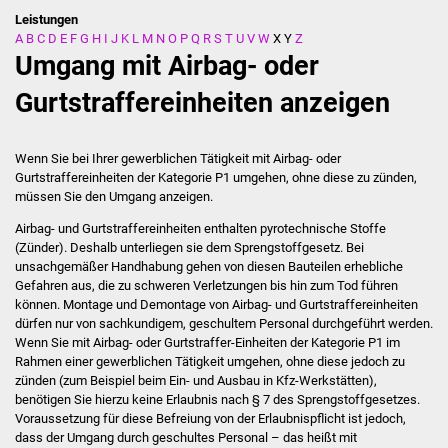
Leistungen
A
B
C
D
E
F
G
H
I
J
K
L
M
N
O
P
Q
R
S
T
U
V
W
X
Y
Z
Stadtverwaltung
Umgang mit Airbag- oder
Ansprechpartner
Gurtstraffereinheiten anzeigen
Behördenwegweiser
Wenn Sie bei Ihrer gewerblichen Tätigkeit mit Airbag- oder
Gurtstraffereinheiten der Kategorie P1 umgehen, ohne diese zu zünden,
Stellenangebote
müssen Sie den Umgang anzeigen.
Airbag- und Gurtstraffereinheiten enthalten pyrotechnische Stoffe
Kontakt
(Zünder). Deshalb unterliegen sie dem Sprengstoffgesetz. Bei
unsachgemäßer Handhabung gehen von diesen Bauteilen erhebliche
Veröffentlichungen
Gefahren aus, die zu schweren Verletzungen bis hin zum Tod führen
können. Montage und Demontage von Airbag- und Gurtstraffereinheiten
Ortsrecht
dürfen nur von sachkundigem, geschultem Personal durchgeführt werden.
Wenn Sie mit Airbag- oder Gurtstraffer-Einheiten der Kategorie P1 im
Rahmen einer gewerblichen Tätigkeit umgehen, ohne diese jedoch zu
FNP / Bebauungspläne
zünden (zum Beispiel beim Ein- und Ausbau in Kfz-Werkstätten),
benötigen Sie hierzu keine Erlaubnis nach § 7 des Sprengstoffgesetzes.
Wahlen
Voraussetzung für diese Befreiung von der Erlaubnispflicht ist jedoch,
dass der Umgang durch geschultes Personal – das heißt mit