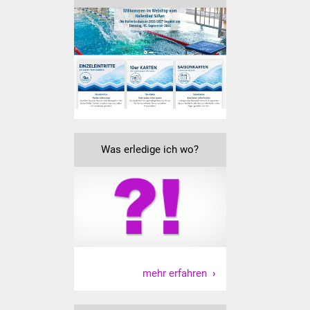
Freundeskreis Asyl
Ukraine-Hilfe
Wohnen
Bauen in Süßen
Wohnimmobilien +
Was erledige ich wo?
Baugrundstücke
Wirtschaft
Haushalt & Infos
Wirtschaftsförderung
mehr erfahren
Gewerbeimmobilien