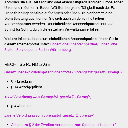
Veranstaltungen
Kommen Sie aus Deutschland oder einem Mitgliedsland der Europäischen
Union und möchten in Baden-Württemberg eine Tätigkeit nach der EU-
Dienstleistungsrichtlinie aufnehmen oder üben Sie hier bereits eine
Stadtfest
Dienstleistung aus, können Sie sich auch an den einheitlichen
Ansprechpartner wenden. Der einheitliche Ansprechpartner lotst Sie
Ostermarkt
Schritt für Schritt durch die einzelnen Verwaltungsverfahren.
Weitere Informationen zum einheitlichen Ansprechpartner finden Sie in
Einrichtungen
diesem Internetportal unter:
Einheitlicher Ansprechpartner/Einheitliche
Stelle - Serviceportal Baden-Württemberg
.
Hallenbad
RECHTSGRUNDLAGE
Stadtbücherei
Gesetz über explosionsgefährliche Stoffe - Sprengstoffgesetz (SprengG)
§ 7 Erlaubnis
Stadtarchiv
§ 14 Anzeigepflicht
Zehntscheuer
Erste Verordnung zum Sprengstoffgesetz (1. SprengV)
§ 4 Absatz 2
Bürgerhaus
Zweite Verordnung zum Sprengstoffgesetz (2. SprengV)
Kulturhalle
Anhang zu § 2 der Zweiten Verordnung zum Sprengstoffgesetz (2.