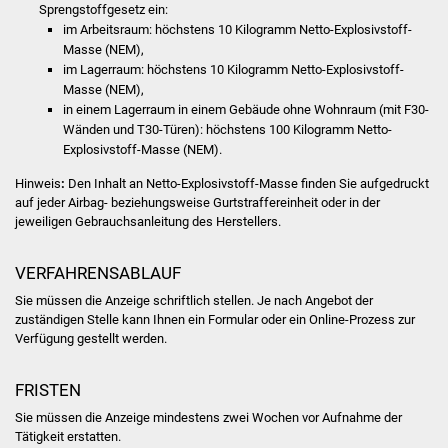
Volkshochschule
Sprengstoffgesetz ein
:
im Arbeitsraum: höchstens 10 Kilogramm Netto-Explosivstoff-
Masse (NEM),
Soziale Einrichtungen
im Lagerraum: höchstens 10 Kilogramm Netto-Explosivstoff-
Masse (NEM),
Kirchen
in einem Lagerraum in einem Gebäude ohne Wohnraum (mit F30-
Wänden und T30-Türen): höchstens 100 Kilogramm Netto-
Lokale Agenda
Explosivstoff-Masse (NEM).
Hinweis
:
Den Inhalt an Netto-Explosivstoff-Masse finden Sie aufgedruckt
Jugendhaus
auf jeder Airbag- beziehungsweise Gurtstraffereinheit oder in der
jeweiligen Gebrauchsanleitung des Herstellers.
Fachteam Jugend
VERFAHRENSABLAUF
Kinder- und
Sie müssen die Anzeige schriftlich stellen. Je nach Angebot der
Familienzentrum
zuständigen Stelle kann Ihnen ein Formular oder ein Online-Prozess zur
Verfügung gestellt werden.
Stadtwerke
FRISTEN
Suenergie
Sie müssen die Anzeige mindestens zwei Wochen vor Aufnahme der
Tätigkeit erstatten.