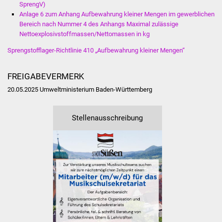
SprengV)
Vereine und Parteien
Anlage 6 zum Anhang Aufbewahrung kleiner Mengen im gewerblichen
Bereich nach Nummer 4 des Anhangs Maximal zulässige
Nettoexplosivstoffmassen/Nettomassen in kg
Selbsteintrag Vereine
Sprengstofflager-Richtlinie 410 „Aufbewahrung kleiner Mengen“
Beirat Süßener Vereine
FREIGABEVERMERK
Sportanlagen
20.05.2025
Umweltministerium Baden-Württemberg
Tourismus
Stellenausschreibung
Erlebnisregion
Schwäbischer Albtrauf
Route der
Industriekultur
Lebenslagen