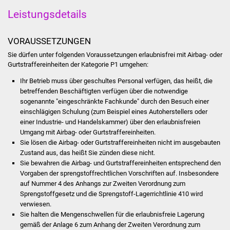
Leistungsdetails
Was erledige ich wo
VORAUSSETZUNGEN
Dienstleistungen
Sie dürfen unter folgenden Voraussetzungen erlaubnisfrei mit Airbag- oder
Gurtstraffereinheiten der Kategorie P1 umgehen:
Lebenslagen
Ihr Betrieb muss über geschultes Personal verfügen, das heißt, die
Formulare
betreffenden Beschäftigten verfügen über die notwendige
sogenannte "eingeschränkte Fachkunde" durch den Besuch einer
einschlägigen Schulung (zum Beispiel eines Autoherstellers oder
Bürgerinfos
einer Industrie- und Handelskammer) über den erlaubnisfreien
Umgang mit Airbag- oder Gurtstraffereinheiten.
Bildung
Sie lösen die Airbag- oder Gurtstraffereinheiten nicht im ausgebauten
Zustand aus, das heißt Sie zünden diese nicht.
Schulen
Sie bewahren die Airbag- und Gurtstraffereinheiten entsprechend den
Vorgaben der sprengstoffrechtlichen Vorschriften auf. Insbesondere
auf Nummer 4 des Anhangs zur Zweiten Verordnung zum
Kindergärten
Sprengstoffgesetz und die Sprengstoff-Lagerrichtlinie 410 wird
verwiesen.
Kolping-Musikschule
Sie halten die Mengenschwellen für die erlaubnisfreie Lagerung
gemäß der Anlage 6 zum Anhang der Zweiten Verordnung zum