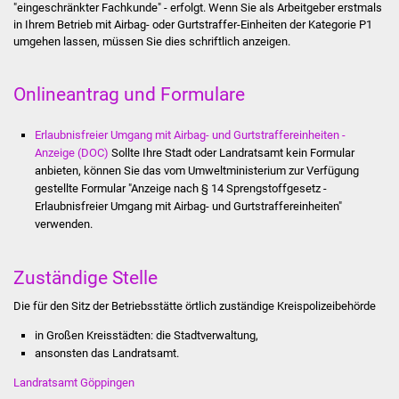
"eingeschränkter Fachkunde" - erfolgt. Wenn Sie als Arbeitgeber erstmals
Stadtinfo
in Ihrem Betrieb mit Airbag- oder Gurtstraffer-Einheiten der Kategorie P1
umgehen lassen, müssen Sie dies schriftlich anzeigen.
Jubiläumsjahr 2021
Onlineantrag und Formulare
Partnerstädte
Erlaubnisfreier Umgang mit Airbag- und Gurtstraffereinheiten -
Projekte
Anzeige (DOC)
Sollte Ihre Stadt oder Landratsamt kein Formular
anbieten, können Sie das vom Umweltministerium zur Verfügung
Schulentwicklung Bizet
gestellte Formular "Anzeige nach § 14 Sprengstoffgesetz -
Erlaubnisfreier Umgang mit Airbag- und Gurtstraffereinheiten"
Sanierung Hallenbad
verwenden.
Sanierung Bizethalle
Zuständige Stelle
Ortsentwicklung
Die für den Sitz der Betriebsstätte örtlich zuständige Kreispolizeibehörde
in Großen Kreisstädten: die Stadtverwaltung,
Presse
ansonsten das Landratsamt.
Landratsamt Göppingen
Bürger & Service