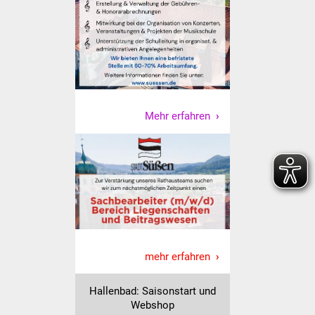
Senioren
Stadtseniorenrat
Sommerwochen für
Ältere
Mehr erfahren
Seniorenwohn- und
Pflegeheim
Familien
Familientreff
Kinder und Jugendliche
mehr erfahren
Schülerferienprogramm
Hallenbad: Saisonstart und
Migration und Integration
Webshop