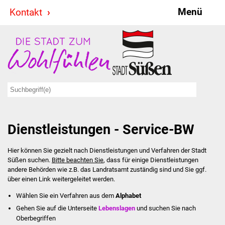
Menü
Kontakt
Stadt & Politik
Bürgermeister
Reden
Gemeinderat
Dienstleistungen - Service-BW
Ausschüsse
Hier können Sie gezielt nach Dienstleistungen und Verfahren der Stadt
Ratsinformationssystem
Süßen suchen.
Bitte beachten Sie
, dass für einige Dienstleistungen
andere Behörden wie z.B. das Landratsamt zuständig sind und Sie ggf.
Jugendbeirat
über einen Link weitergeleitet werden.
Wählen Sie ein Verfahren aus dem
Alphabet
Summerrockfestival
Gehen Sie auf die Unterseite
Lebenslagen
und suchen Sie nach
Oberbegriffen
Hallenbadparty