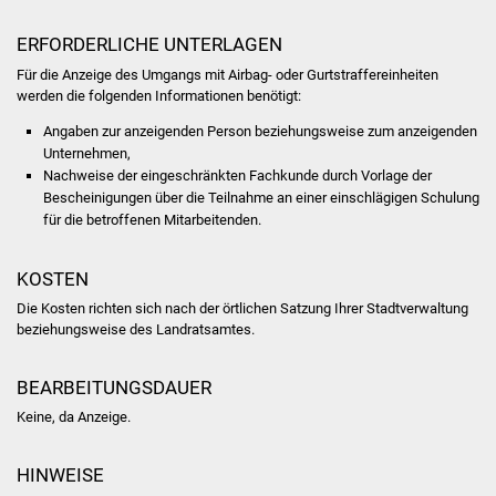
NETZMonitor
ERFORDERLICHE UNTERLAGEN
Gesundheit und Notfall
Für die Anzeige des Umgangs mit Airbag- oder Gurtstraffereinheiten
werden die folgenden Informationen benötigt:
Ärzte und Apotheken
Angaben zur anzeigenden Person beziehungsweise zum anzeigenden
Unternehmen,
Pflege von Angehörigen
Nachweise der eingeschränkten Fachkunde durch Vorlage der
Bescheinigungen über die Teilnahme an einer einschlägigen Schulung
Hitzewarnung / UV-
für die betroffenen Mitarbeitenden.
Index
KOSTEN
ÖPNV
Die Kosten richten sich nach der örtlichen Satzung Ihrer Stadtverwaltung
beziehungsweise des Landratsamtes.
Bürgerbus (MOBS)
BEARBEITUNGSDAUER
Abfall und Entsorgung
Keine, da Anzeige.
Kultur & Freizeit
HINWEISE