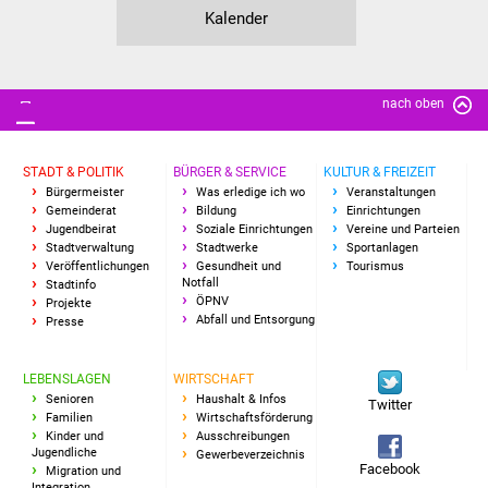
Kalender
IKG Auen
Ausschreibungen
nach oben
Öffentliche
Ausschreibung
STADT & POLITIK
BÜRGER & SERVICE
KULTUR & FREIZEIT
Bürgermeister
Was erledige ich wo
Veranstaltungen
Europaweite
Gemeinderat
Bildung
Einrichtungen
Jugendbeirat
Soziale Einrichtungen
Vereine und Parteien
Ausschreibung
Stadtverwaltung
Stadtwerke
Sportanlagen
Veröffentlichungen
Gesundheit und
Tourismus
Notfall
Beschränkte
Stadtinfo
ÖPNV
Projekte
Ausschreibung
Abfall und Entsorgung
Presse
Freihändige Vergabe
LEBENSLAGEN
WIRTSCHAFT
Senioren
Haushalt & Infos
Twitter
Gewerbeverzeichnis
Familien
Wirtschaftsförderung
Kinder und
Ausschreibungen
Jugendliche
Gewerbeverzeichnis
Gewerbe - Selbsteintrag
Facebook
Migration und
Integration