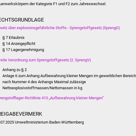
uerwerkskörpern der Kategorie F1 und F2 zum Jahreswechsel.
ECHTSGRUNDLAGE
setz über explosionsgefährliche Stoffe - Sprengstoffgesetz (SprengG)
§ 7 Erlaubnis
§ 14 Anzeigepflicht
§ 17 Lagergenehmigung
eite Verordnung zum Sprengstoffgesetz (2. SprengV)
Anhang zu § 2
Anlage 6 zum Anhang Aufbewahrung kleiner Mengen im gewerblichen Bereic
nach Nummer 4 des Anhangs Maximal zulässige
Nettoexplosivstoffmassen/Nettomassen in kg
rengstofflager-Richtlinie 410 „Aufbewahrung kleiner Mengen“
REIGABEVERMERK
.07.2025 Umweltministerium Baden-Württemberg