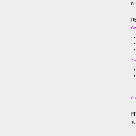
Fe
R
Ge
Zw
Sp
F
10