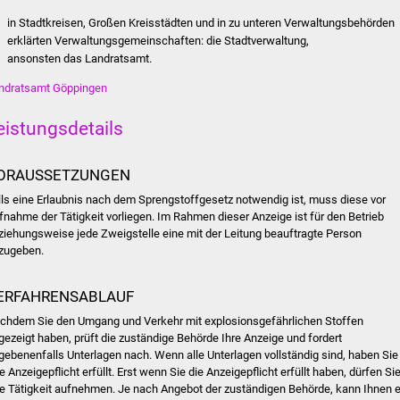
in Stadtkreisen, Großen Kreisstädten und in zu unteren Verwaltungsbehörden
erklärten Verwaltungsgemeinschaften: die Stadtverwaltung,
ansonsten das Landratsamt.
ndratsamt Göppingen
eistungsdetails
ORAUSSETZUNGEN
lls eine Erlaubnis nach dem Sprengstoffgesetz notwendig ist, muss diese vor
fnahme der Tätigkeit vorliegen. Im Rahmen dieser Anzeige ist für den Betrieb
ziehungsweise jede Zweigstelle eine mit der Leitung beauftragte Person
zugeben.
ERFAHRENSABLAUF
chdem Sie den Umgang und Verkehr mit explosionsgefährlichen Stoffen
gezeigt haben, prüft die zuständige Behörde Ihre Anzeige und fordert
gebenenfalls Unterlagen nach. Wenn alle Unterlagen vollständig sind, haben Sie
re Anzeigepflicht erfüllt. Erst wenn Sie die Anzeigepflicht erfüllt haben, dürfen Si
re Tätigkeit aufnehmen. Je nach Angebot der zuständigen Behörde, kann Ihnen e