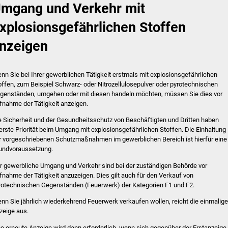
mgang und Verkehr mit
xplosionsgefährlichen Stoffen
nzeigen
nn Sie bei Ihrer gewerblichen Tätigkeit erstmals mit explosionsgefährlichen
offen, zum Beispiel Schwarz- oder Nitrozellulosepulver oder pyrotechnischen
genständen, umgehen oder mit diesen handeln möchten, müssen Sie dies vor
fnahme der Tätigkeit anzeigen.
e Sicherheit und der Gesundheitsschutz von Beschäftigten und Dritten haben
erste Priorität beim Umgang mit explosionsgefährlichen Stoffen. Die Einhaltung
r vorgeschriebenen Schutzmaßnahmen im gewerblichen Bereich ist hierfür eine
undvoraussetzung.
r gewerbliche Umgang und Verkehr sind bei der zuständigen Behörde vor
fnahme der Tätigkeit anzuzeigen. Dies gilt auch für den Verkauf von
rotechnischen Gegenständen (Feuerwerk) der Kategorien F1 und F2.
nn Sie jährlich wiederkehrend Feuerwerk verkaufen wollen, reicht die einmalige
zeige aus.
ne erneute Anzeige wird dann erforderlich, wenn sich gegenüber der Erstanzeige