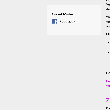
Ve
de
Social Media
We
Facebook
Ve
an
Mi
De
Um
Wü
Z
Di