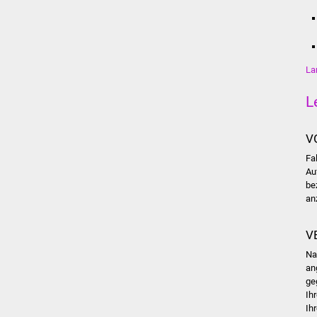
La
L
V
Fa
Au
be
an
V
Na
an
ge
Ih
Ih