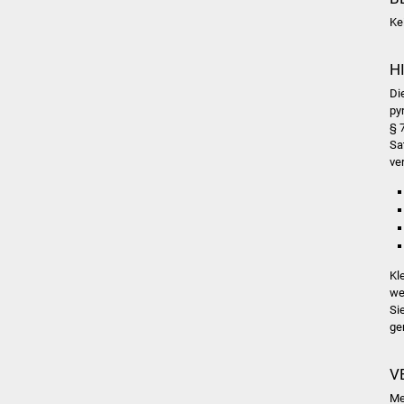
Ke
H
Di
py
§ 
Sa
ve
Kl
we
Si
ge
V
Me