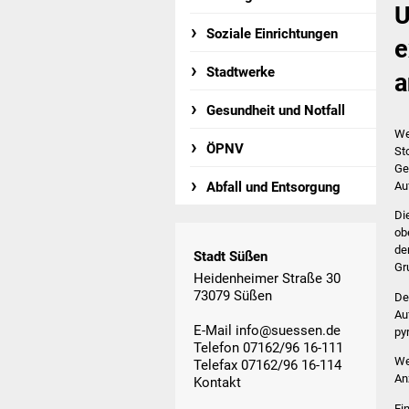
U
Soziale Einrichtungen
e
Stadtwerke
a
Gesundheit und Notfall
We
ÖPNV
St
Ge
Au
Abfall und Entsorgung
Di
ob
de
Stadt Süßen
Gr
Heidenheimer Straße 30
73079 Süßen
De
Au
E-Mail
info@suessen.de
py
Telefon 07162/96 16-111
We
Telefax 07162/96 16-114
An
Kontakt
Ei