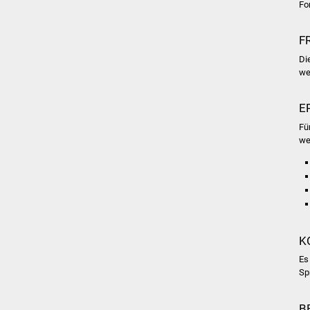
Fo
F
Di
we
E
Fü
we
K
Es
Sp
B