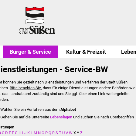
Bürger & Service
Kultur & Freizeit
Leben
ienstleistungen - Service-BW
er können Sie gezielt nach Dienstleistungen und Verfahren der Stadt Süßen
chen.
Bitte beachten Sie
, dass für einige Dienstleistungen andere Behörden wie
B. das Landratsamt zuständig sind und Sie ggf. über einen Link weitergeleitet
rden.
Wählen Sie ein Verfahren aus dem
Alphabet
Gehen Sie auf die Unterseite
Lebenslagen
und suchen Sie nach Oberbegriffen
istungen
B
C
D
E
F
G
H
I
J
K
L
M
N
O
P
Q
R
S
T
U
V
W
X
Y
Z