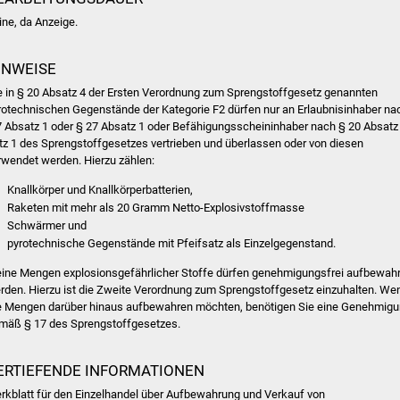
ine, da Anzeige.
INWEISE
e in § 20 Absatz 4 der Ersten Verordnung zum Sprengstoffgesetz genannten
rotechnischen Gegenstände der Kategorie F2 dürfen nur an Erlaubnisinhaber na
7 Absatz 1 oder § 27 Absatz 1 oder Befähigungsscheininhaber nach § 20 Absatz
tz 1 des Sprengstoffgesetzes vertrieben und überlassen oder von diesen
rwendet werden. Hierzu zählen:
Knallkörper und Knallkörperbatterien,
Raketen mit mehr als 20 Gramm Netto-Explosivstoffmasse
Schwärmer und
pyrotechnische Gegenstände mit Pfeifsatz als Einzelgegenstand.
eine Mengen explosionsgefährlicher Stoffe dürfen genehmigungsfrei aufbewahr
rden. Hierzu ist die Zweite Verordnung zum Sprengstoffgesetz einzuhalten. We
e Mengen darüber hinaus aufbewahren möchten, benötigen Sie eine Genehmig
mäß § 17 des Sprengstoffgesetzes.
ERTIEFENDE INFORMATIONEN
rkblatt für den Einzelhandel über Aufbewahrung und Verkauf von