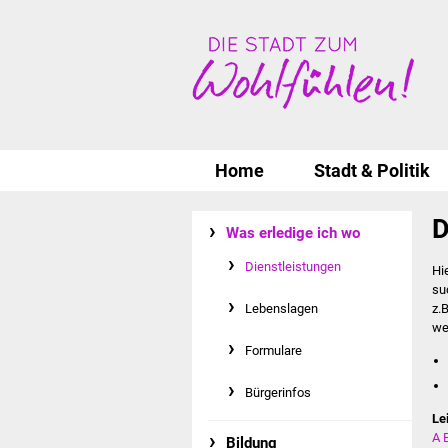
Home
Stadt & Politik
D
Was erledige ich wo
Dienstleistungen
Hi
su
Lebenslagen
z.
we
Formulare
Bürgerinfos
Le
A
Bildung