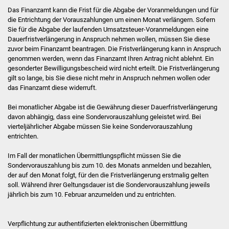
Senioren
Das Finanzamt kann die Frist für die Abgabe der Voranmeldungen und für
die Entrichtung der Vorauszahlungen um einen Monat verlängern. Sofern
Stadtseniorenrat
Sie für die Abgabe der laufenden Umsatzsteuer-Voranmeldungen eine
Dauerfristverlängerung in Anspruch nehmen wollen, müssen Sie diese
zuvor beim Finanzamt beantragen. Die Fristverlängerung kann in Anspruch
Sommerwochen für
genommen werden, wenn das Finanzamt Ihren Antrag nicht ablehnt. Ein
Ältere
gesonderter Bewilligungsbescheid wird nicht erteilt. Die Fristverlängerung
gilt so lange, bis Sie diese nicht mehr in Anspruch nehmen wollen oder
Seniorenwohn- und
das Finanzamt diese widerruft.
Pflegeheim
Bei monatlicher Abgabe ist die Gewährung dieser Dauerfristverlängerung
davon abhängig, dass eine Sondervorauszahlung geleistet wird. Bei
Familien
vierteljährlicher Abgabe müssen Sie keine Sondervorauszahlung
entrichten.
Familientreff
Im Fall der monatlichen Übermittlungspflicht müssen Sie die
Sondervorauszahlung bis zum 10. des Monats anmelden und bezahlen,
Kinder und Jugendliche
der auf den Monat folgt, für den die Fristverlängerung erstmalig gelten
soll. Während ihrer Geltungsdauer ist die Sondervorauszahlung jeweils
Schülerferienprogramm
jährlich bis zum 10. Februar anzumelden und zu entrichten.
Migration und Integration
Verpflichtung zur authentifizierten elektronischen Übermittlung