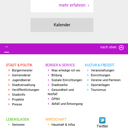
mehr erfahren
Kalender
nach oben
STADT & POLITIK
BÜRGER & SERVICE
KULTUR & FREIZEIT
Bürgermeister
Was erledige ich wo
Veranstaltungen
Gemeinderat
Bildung
Einrichtungen
Jugendbeirat
Soziale Einrichtungen
Vereine und Parteien
Stadtverwaltung
Stadtwerke
Sportanlagen
Veröffentlichungen
Gesundheit und
Tourismus
Notfall
Stadtinfo
ÖPNV
Projekte
Abfall und Entsorgung
Presse
LEBENSLAGEN
WIRTSCHAFT
Senioren
Haushalt & Infos
Twitter