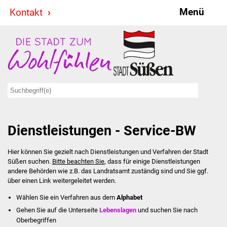
Menü
Kontakt
Stadt & Politik
Bürgermeister
Reden
Gemeinderat
Dienstleistungen - Service-BW
Ausschüsse
Hier können Sie gezielt nach Dienstleistungen und Verfahren der Stadt
Ratsinformationssystem
Süßen suchen.
Bitte beachten Sie
, dass für einige Dienstleistungen
andere Behörden wie z.B. das Landratsamt zuständig sind und Sie ggf.
Jugendbeirat
über einen Link weitergeleitet werden.
Wählen Sie ein Verfahren aus dem
Alphabet
Summerrockfestival
Gehen Sie auf die Unterseite
Lebenslagen
und suchen Sie nach
Oberbegriffen
Hallenbadparty