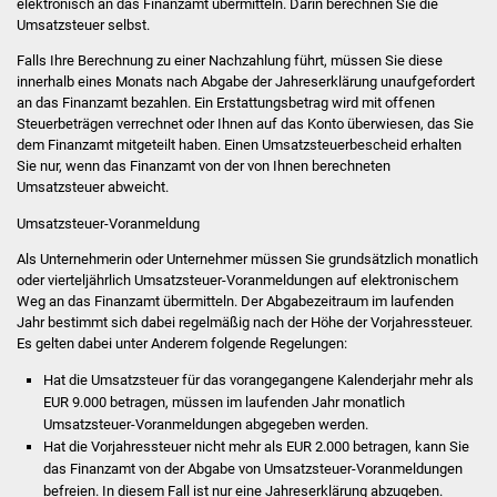
elektronisch an das Finanzamt übermitteln. Darin berechnen Sie die
Veranstaltungen
Umsatzsteuer selbst.
Stadtfest
Falls Ihre Berechnung zu einer Nachzahlung führt, müssen Sie diese
innerhalb eines Monats nach Abgabe der Jahreserklärung unaufgefordert
an das Finanzamt bezahlen. Ein Erstattungsbetrag wird mit offenen
Ostermarkt
Steuerbeträgen verrechnet oder Ihnen auf das Konto überwiesen, das Sie
dem Finanzamt mitgeteilt haben. Einen Umsatzsteuerbescheid erhalten
Einrichtungen
Sie nur, wenn das Finanzamt von der von Ihnen berechneten
Umsatzsteuer abweicht.
Hallenbad
Umsatzsteuer-Voranmeldung
Als Unternehmerin oder Unternehmer müssen Sie grundsätzlich monatlich
Stadtbücherei
oder vierteljährlich Umsatzsteuer-Voranmeldungen auf elektronischem
Weg an das Finanzamt übermitteln. Der Abgabezeitraum im laufenden
Stadtarchiv
Jahr bestimmt sich dabei regelmäßig nach der Höhe der Vorjahressteuer.
Es gelten dabei unter Anderem folgende Regelungen:
Zehntscheuer
Hat die Umsatzsteuer für das vorangegangene Kalenderjahr mehr als
EUR 9.000 betragen, müssen im laufenden Jahr monatlich
Bürgerhaus
Umsatzsteuer-Voranmeldungen abgegeben werden.
Hat die Vorjahressteuer nicht mehr als EUR 2.000 betragen, kann Sie
das Finanzamt von der Abgabe von Umsatzsteuer-Voranmeldungen
Kulturhalle
befreien. In diesem Fall ist nur eine Jahreserklärung abzugeben.