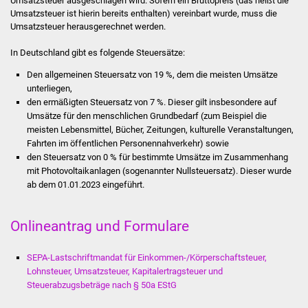
Umsatzsteuer ausgeschlagen wird. Sofern ein Bruttopreis (das heißt die
Stadtinfo
Umsatzsteuer ist hierin bereits enthalten) vereinbart wurde, muss die
Umsatzsteuer herausgerechnet werden.
Jubiläumsjahr 2021
In Deutschland gibt es folgende Steuersätze:
Den allgemeinen Steuersatz von 19 %, dem die meisten Umsätze
Partnerstädte
unterliegen,
den ermäßigten Steuersatz von 7 %. Dieser gilt insbesondere auf
Projekte
Umsätze für den menschlichen Grundbedarf (zum Beispiel die
meisten Lebensmittel, Bücher, Zeitungen, kulturelle Veranstaltungen,
Schulentwicklung Bizet
Fahrten im öffentlichen Personennahverkehr) sowie
den Steuersatz von 0 % für bestimmte Umsätze im Zusammenhang
mit Photovoltaikanlagen (sogenannter Nullsteuersatz). Dieser wurde
Sanierung Hallenbad
ab dem 01.01.2023 eingeführt.
Sanierung Bizethalle
Onlineantrag und Formulare
Ortsentwicklung
SEPA-Lastschriftmandat für Einkommen-/Körperschaftsteuer,
Presse
Lohnsteuer, Umsatzsteuer, Kapitalertragsteuer und
Steuerabzugsbeträge nach § 50a EStG
Bürger & Service