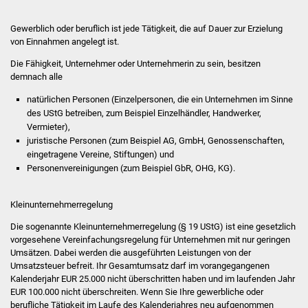
Volkshochschule
Gewerblich oder beruflich ist jede Tätigkeit, die auf Dauer zur Erzielung
Soziale Einrichtungen
von Einnahmen angelegt ist.
Die Fähigkeit, Unternehmer oder Unternehmerin zu sein, besitzen
Kirchen
demnach alle
natürlichen Personen
(Einzelpersonen, die ein Unternehmen im Sinne
Lokale Agenda
des UStG betreiben, zum Beispiel Einzelhändler, Handwerker,
Vermieter),
Jugendhaus
juristische Personen (zum Beispiel AG, GmbH, Genossenschaften,
eingetragene Vereine, Stiftungen) und
Fachteam Jugend
Personenvereinigungen (zum Beispiel GbR, OHG, KG).
Kinder- und
Kleinunternehmerregelung
Familienzentrum
Die sogenannte Kleinunternehmerregelung (§ 19 UStG) ist eine gesetzlich
vorgesehene Vereinfachungsregelung für Unternehmen mit nur geringen
Stadtwerke
Umsätzen. Dabei werden die ausgeführten Leistungen von der
Umsatzsteuer befreit. Ihr Gesamtumsatz darf im vorangegangenen
Kalenderjahr EUR 25.000 nicht überschritten haben und im laufenden Jahr
Suenergie
EUR 100.000 nicht überschreiten. Wenn Sie Ihre gewerbliche oder
berufliche Tätigkeit im Laufe des Kalenderjahres neu aufgenommen