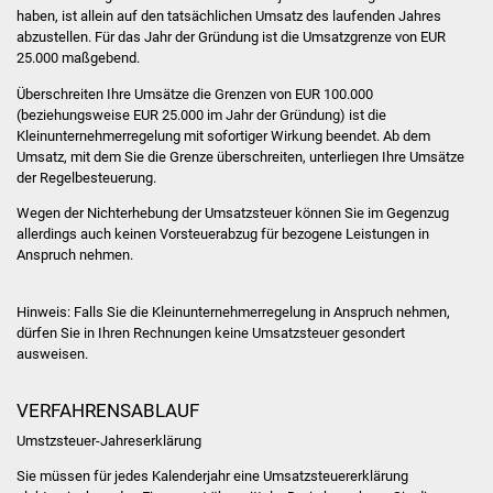
NETZMonitor
haben, ist allein auf den tatsächlichen Umsatz des laufenden Jahres
abzustellen. Für das Jahr der Gründung ist die Umsatzgrenze von EUR
25.000 maßgebend.
Gesundheit und Notfall
Überschreiten Ihre Umsätze die Grenzen von EUR 100.000
Ärzte und Apotheken
(beziehungsweise EUR 25.000 im Jahr der Gründung) ist die
Kleinunternehmerregelung mit sofortiger Wirkung beendet. Ab dem
Umsatz, mit dem Sie die Grenze überschreiten, unterliegen Ihre Umsätze
Pflege von Angehörigen
der Regelbesteuerung.
Wegen der Nichterhebung der Umsatzsteuer können Sie im Gegenzug
Hitzewarnung / UV-
allerdings auch keinen Vorsteuerabzug für bezogene Leistungen in
Index
Anspruch nehmen.
ÖPNV
Hinweis: Falls Sie die Kleinunternehmerregelung in Anspruch nehmen,
dürfen Sie in Ihren Rechnungen keine Umsatzsteuer gesondert
Bürgerbus (MOBS)
ausweisen.
Abfall und Entsorgung
VERFAHRENSABLAUF
Umstzsteuer-Jahreserklärung
Kultur & Freizeit
Sie müssen für jedes Kalenderjahr eine Umsatzsteuererklärung