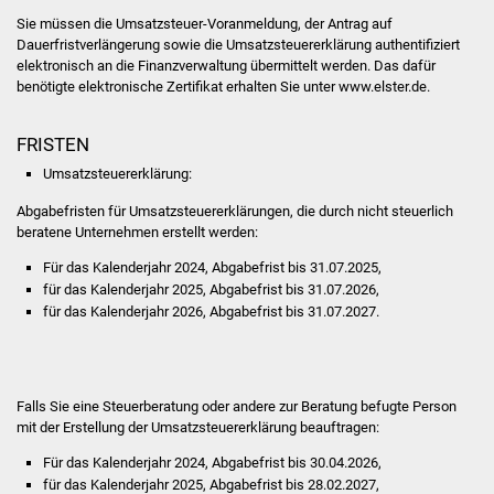
Sie müssen die Umsatzsteuer-Voranmeldung, der Antrag auf
Freundeskreis Asyl
Dauerfristverlängerung sowie die Umsatzsteuererklärung authentifiziert
elektronisch an die Finanzverwaltung übermittelt werden. Das dafür
Ukraine-Hilfe
benötigte elektronische Zertifikat erhalten Sie unter www.elster.de.
Wohnen
FRISTEN
Umsatzsteuererklärung:
Bauen in Süßen
Abgabefristen für Umsatzsteuererklärungen, die durch nicht steuerlich
beratene Unternehmen erstellt werden:
Wohnimmobilien +
Baugrundstücke
Für das Kalenderjahr 2024, Abgabefrist bis 31.07.2025,
für das Kalenderjahr 2025, Abgabefrist bis 31.07.2026,
für das Kalenderjahr 2026, Abgabefrist bis 31.07.2027.
Wirtschaft
Haushalt & Infos
Falls Sie eine Steuerberatung oder andere zur Beratung befugte Person
Wirtschaftsförderung
mit der Erstellung der Umsatzsteuererklärung beauftragen:
Für das Kalenderjahr 2024, Abgabefrist bis 30.04.2026,
Gewerbeimmobilien
für das Kalenderjahr 2025, Abgabefrist bis 28.02.2027,