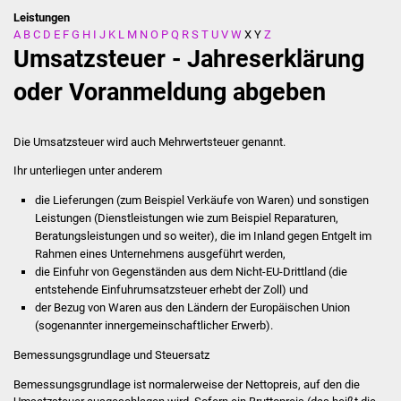
Leistungen
A
B
C
D
E
F
G
H
I
J
K
L
M
N
O
P
Q
R
S
T
U
V
W
X
Y
Z
Stadtverwaltung
Umsatzsteuer - Jahreserklärung
Ansprechpartner
oder Voranmeldung abgeben
Behördenwegweiser
Die Umsatzsteuer wird auch Mehrwertsteuer genannt.
Stellenangebote
Ihr unterliegen unter anderem
die Lieferungen (zum Beispiel Verkäufe von Waren) und sonstigen
Kontakt
Leistungen (Dienstleistungen wie zum Beispiel Reparaturen,
Beratungsleistungen und so weiter), die im Inland gegen Entgelt im
Veröffentlichungen
Rahmen eines Unternehmens ausgeführt werden,
die Einfuhr von Gegenständen aus dem Nicht-EU-Drittland
(die
Ortsrecht
entstehende Einfuhrumsatzsteuer erhebt der Zoll)
und
der Bezug von Waren aus den Ländern der Europäischen Union
(sogenannter innergemeinschaftlicher Erwerb)
.
FNP / Bebauungspläne
Bemessungsgrundlage und Steuersatz
Wahlen
Bemessungsgrundlage ist normalerweise der Nettopreis, auf den die