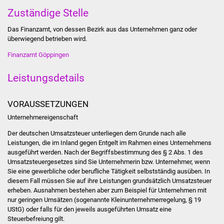
Zuständige Stelle
Was erledige ich wo
Das Finanzamt, von dessen Bezirk aus das Unternehmen ganz oder
überwiegend betrieben wird.
Dienstleistungen
Finanzamt Göppingen
Lebenslagen
Leistungsdetails
Formulare
VORAUSSETZUNGEN
Bürgerinfos
Unternehmereigenschaft
Der deutschen Umsatzsteuer unterliegen dem Grunde nach alle
Bildung
Leistungen, die im Inland gegen Entgelt im Rahmen eines Unternehmens
ausgeführt werden. Nach der Begriffsbestimmung des § 2 Abs. 1 des
Schulen
Umsatzsteuergesetzes sind Sie Unternehmerin bzw. Unternehmer, wenn
Sie eine gewerbliche oder berufliche Tätigkeit selbstständig ausüben. In
diesem Fall müssen Sie auf ihre Leistungen grundsätzlich Umsatzsteuer
Kindergärten
erheben. Ausnahmen bestehen aber zum Beispiel für Unternehmen mit
nur geringen Umsätzen (sogenannte Kleinunternehmerregelung, § 19
Kolping-Musikschule
UStG) oder falls für den jeweils ausgeführten Umsatz eine
Steuerbefreiung gilt.