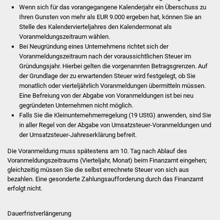
Wenn sich für das vorangegangene Kalenderjahr ein Überschuss zu
Vereine und Parteien
Ihren Gunsten von mehr als EUR 9.000 ergeben hat, können Sie an
Stelle des Kalendervierteljahres den Kalendermonat als
Selbsteintrag Vereine
Voranmeldungszeitraum wählen.
Bei Neugründung eines Unternehmens richtet sich der
Voranmeldungszeitraum nach der voraussichtlichen Steuer im
Beirat Süßener Vereine
Gründungsjahr. Hierbei gelten die vorgenannten Betragsgrenzen. Auf
der Grundlage der zu erwartenden Steuer wird festgelegt, ob Sie
Sportanlagen
monatlich oder vierteljährlich Voranmeldungen übermitteln müssen.
Eine Befreiung von der Abgabe von Voranmeldungen ist bei neu
Tourismus
gegründeten Unternehmen nicht möglich.
Falls Sie die Kleinunternehmerregelung (19 UStG) anwenden, sind Sie
in aller Regel von der Abgabe von Umsatzsteuer-Voranmeldungen und
Erlebnisregion
der Umsatzsteuer-Jahreserklärung befreit.
Schwäbischer Albtrauf
Die Voranmeldung muss spätestens am 10. Tag nach Ablauf des
Voranmeldungszeitraums (Vierteljahr, Monat) beim Finanzamt eingehen;
Route der
gleichzeitig müssen Sie die selbst errechnete Steuer von sich aus
Industriekultur
bezahlen. Eine gesonderte Zahlungsaufforderung durch das Finanzamt
erfolgt nicht.
Lebenslagen
Dauerfristverlängerung