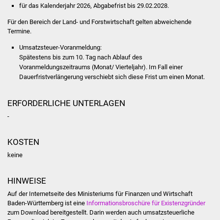
für das Kalenderjahr 2026, Abgabefrist bis 29.02.2028.
IKG Auen
Für den Bereich der Land- und Forstwirtschaft gelten abweichende
Termine.
Ausschreibungen
Umsatzsteuer-Voranmeldung:
Spätestens bis zum 10. Tag nach Ablauf des
Öffentliche
Voranmeldungszeitraums (Monat/ Vierteljahr). Im Fall einer
Ausschreibung
Dauerfristverlängerung verschiebt sich diese Frist um einen Monat.
Europaweite
ERFORDERLICHE UNTERLAGEN
Ausschreibung
-
Beschränkte
Ausschreibung
KOSTEN
keine
Freihändige Vergabe
HINWEISE
Gewerbeverzeichnis
Auf der Internetseite des Ministeriums für Finanzen und Wirtschaft
Baden-Württemberg ist eine
Informationsbroschüre für Existenzgründer
Gewerbe - Selbsteintrag
zum Download bereitgestellt. Darin werden auch umsatzsteuerliche