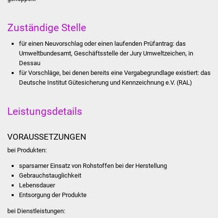
Stadtinfo
Zuständige Stelle
Jubiläumsjahr 2021
für einen Neuvorschlag oder einen laufenden Prüfantrag: das
Umweltbundesamt, Geschäftsstelle der Jury Umweltzeichen, in
Partnerstädte
Dessau
für Vorschläge, bei denen bereits eine Vergabegrundlage existiert: das
Projekte
Deutsche Institut Gütesicherung und Kennzeichnung e.V. (RAL)
Schulentwicklung Bizet
Leistungsdetails
Sanierung Hallenbad
VORAUSSETZUNGEN
Sanierung Bizethalle
bei Produkten:
sparsamer Einsatz von Rohstoffen bei der Herstellung
Ortsentwicklung
Gebrauchstauglichkeit
Lebensdauer
Presse
Entsorgung der Produkte
bei Dienstleistungen:
Bürger & Service