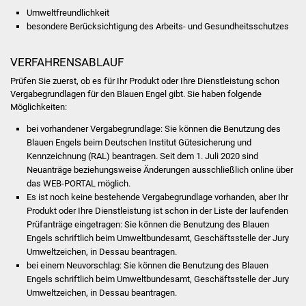
Umweltfreundlichkeit
Was erledige ich wo
besondere Berücksichtigung des Arbeits- und Gesundheitsschutzes
Dienstleistungen
VERFAHRENSABLAUF
Prüfen Sie zuerst, ob es für Ihr Produkt oder Ihre Dienstleistung schon
Lebenslagen
Vergabegrundlagen für den Blauen Engel gibt. Sie haben folgende
Möglichkeiten:
Formulare
bei vorhandener Vergabegrundlage: Sie können die Benutzung des
Blauen Engels beim Deutschen Institut Gütesicherung und
Bürgerinfos
Kennzeichnung (RAL) beantragen. Seit dem 1. Juli 2020 sind
Neuanträge beziehungsweise Änderungen ausschließlich online über
das WEB-PORTAL möglich.
Bildung
Es ist noch keine bestehende Vergabegrundlage vorhanden, aber Ihr
Produkt oder Ihre Dienstleistung ist schon in der Liste der laufenden
Schulen
Prüfanträge eingetragen: Sie können die Benutzung des Blauen
Engels schriftlich beim Umweltbundesamt, Geschäftsstelle der Jury
Kindergärten
Umweltzeichen, in Dessau beantragen.
bei einem Neuvorschlag: Sie können die Benutzung des Blauen
Engels schriftlich beim Umweltbundesamt, Geschäftsstelle der Jury
Kolping-Musikschule
Umweltzeichen, in Dessau beantragen.