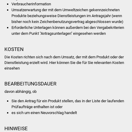
NETZMonitor
Verbraucherinformation
Umsatzerwartung der mit dem Umweltzeichen gekennzeichneten
Produkte beziehungsweise Dienstleistungen im Antragsjahr (wenn
Gesundheit und Notfall
bisher noch kein Zeichenbenutzungsvertrag abgeschlossen wurde)
Erforderliche Unterlagen können außerdem bei den Vergabekriterien
Ärzte und Apotheken
unter dem Punkt "Antragsunterlagen" eingesehen werden
Pflege von Angehörigen
KOSTEN
Die Kosten richten sich nach dem Umsatz, der mit dem Produkt oder der
Hitzewarnung / UV-
Dienstleistung erzielt wird. Hier können Sie die für Sie relevanten Kosten
Index
einsehen
ÖPNV
BEARBEITUNGSDAUER
davon abhängig, ob
Bürgerbus (MOBS)
Sie den Antrag für ein Produkt stellen, das in der Liste der laufenden
Abfall und Entsorgung
Prüfaufträge enthalten ist oder
es sich um einen Neuvorschlag handelt
Kultur & Freizeit
HINWEISE