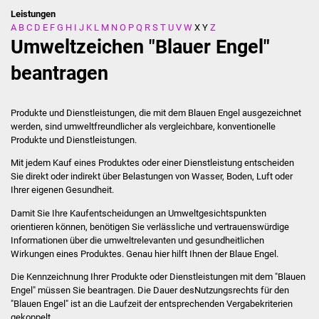
Leistungen
A
B
C
D
E
F
G
H
I
J
K
L
M
N
O
P
Q
R
S
T
U
V
W
X
Y
Z
Stadtverwaltung
Umweltzeichen "Blauer Engel"
Ansprechpartner
beantragen
Behördenwegweiser
Produkte und Dienstleistungen, die mit dem Blauen Engel ausgezeichnet
werden, sind umweltfreundlicher als vergleichbare, konventionelle
Stellenangebote
Produkte und Dienstleistungen.
Mit jedem Kauf eines Produktes oder einer Dienstleistung entscheiden
Kontakt
Sie direkt oder indirekt über Belastungen von Wasser, Boden, Luft oder
Ihrer eigenen Gesundheit.
Veröffentlichungen
Damit Sie Ihre Kaufentscheidungen an Umweltgesichtspunkten
orientieren können, benötigen Sie verlässliche und vertrauenswürdige
Ortsrecht
Informationen über die umweltrelevanten und gesundheitlichen
Wirkungen eines Produktes. Genau hier hilft Ihnen der Blaue Engel.
FNP / Bebauungspläne
Die Kennzeichnung Ihrer Produkte oder Dienstleistungen mit dem "Blauen
Engel" müssen Sie beantragen. Die Dauer desNutzungsrechts für den
Wahlen
"Blauen Engel" ist an die Laufzeit der entsprechenden Vergabekriterien
gekoppelt.