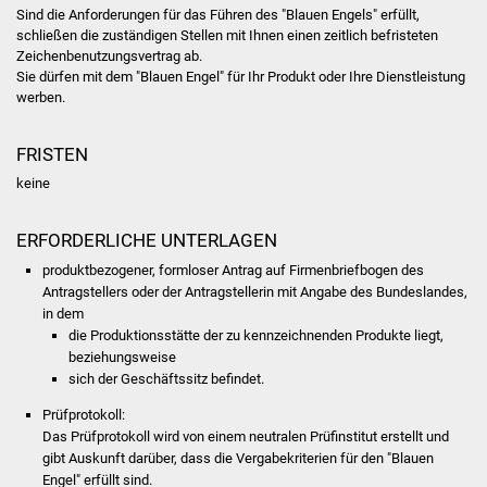
Volkshochschule
Sind die Anforderungen für das Führen des "Blauen Engels" erfüllt,
schließen die zuständigen Stellen mit Ihnen einen zeitlich befristeten
Zeichenbenutzungsvertrag ab.
Soziale Einrichtungen
Sie dürfen mit dem "Blauen Engel" für Ihr Produkt oder Ihre Dienstleistung
werben.
Kirchen
FRISTEN
Lokale Agenda
keine
Jugendhaus
ERFORDERLICHE UNTERLAGEN
Fachteam Jugend
produktbezogener, formloser Antrag auf Firmenbriefbogen des
Antragstellers oder der Antragstellerin mit Angabe des Bundeslandes,
in dem
Kinder- und
die Produktionsstätte der zu kennzeichnenden Produkte liegt,
Familienzentrum
beziehungsweise
sich der Geschäftssitz befindet.
Stadtwerke
Prüfprotokoll:
Das Prüfprotokoll wird von einem neutralen Prüfinstitut erstellt und
Suenergie
gibt Auskunft darüber, dass die Vergabekriterien für den "Blauen
Engel" erfüllt sind.