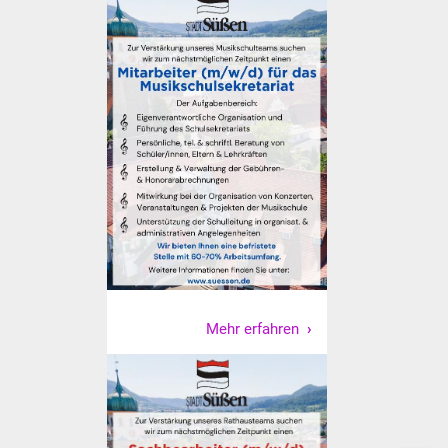
Vereine und Parteien
Selbsteintrag Vereine
Beirat Süßener Vereine
Sportanlagen
Tourismus
Erlebnisregion
Schwäbischer Albtrauf
Mehr erfahren
Route der
Industriekultur
Lebenslagen