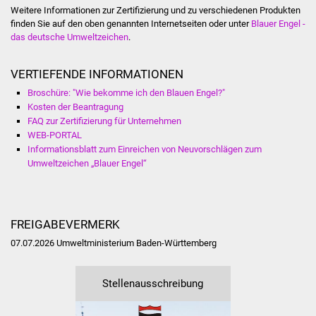
Veranstaltungen
Weitere Informationen zur Zertifizierung und zu verschiedenen Produkten
finden Sie auf den oben genannten Internetseiten oder unter
Blauer Engel -
Stadtfest
das deutsche Umweltzeichen
.
Ostermarkt
VERTIEFENDE INFORMATIONEN
Broschüre: "Wie bekomme ich den Blauen Engel?"
Einrichtungen
Kosten der Beantragung
FAQ zur Zertifizierung für Unternehmen
WEB-PORTAL
Hallenbad
Informationsblatt zum Einreichen von Neuvorschlägen zum
Umweltzeichen „Blauer E
n
gel“
Stadtbücherei
Stadtarchiv
FREIGABEVERMERK
Zehntscheuer
07.07.2026 Umweltministerium Baden-Württemberg
Bürgerhaus
Stellenausschreibung
Kulturhalle