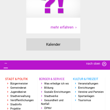
Freundeskreis Asyl
Ukraine-Hilfe
mehr erfahren
Wohnen
Bauen in Süßen
Kalender
Wohnimmobilien +
Baugrundstücke
nach oben
Wirtschaft
STADT & POLITIK
BÜRGER & SERVICE
KULTUR & FREIZEIT
Haushalt & Infos
Bürgermeister
Was erledige ich wo
Veranstaltungen
Gemeinderat
Bildung
Einrichtungen
Jugendbeirat
Soziale Einrichtungen
Vereine und Parteien
Wirtschaftsförderung
Stadtverwaltung
Stadtwerke
Sportanlagen
Veröffentlichungen
Gesundheit und
Tourismus
Notfall
Gewerbeimmobilien
Stadtinfo
ÖPNV
Projekte