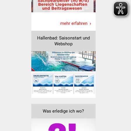
Senioren
Stadtseniorenrat
mehr erfahren
Sommerwochen für
Ältere
Hallenbad: Saisonstart und
Webshop
Seniorenwohn- und
Pflegeheim
Familien
Familientreff
Kinder und Jugendliche
Was erledige ich wo?
Schülerferienprogramm
Migration und Integration