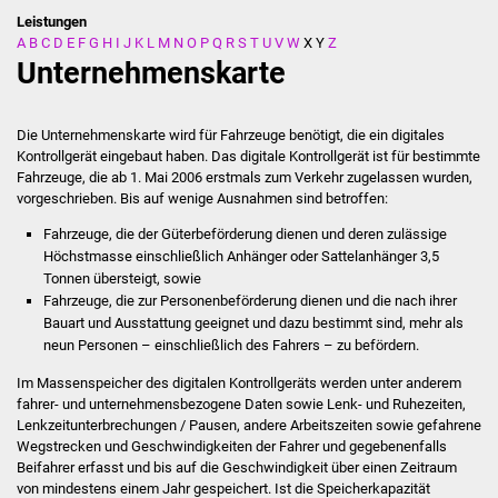
Leistungen
A
B
C
D
E
F
G
H
I
J
K
L
M
N
O
P
Q
R
S
T
U
V
W
X
Y
Z
Stadtverwaltung
Unternehmenskarte
Ansprechpartner
Die Unternehmenskarte wird für Fahrzeuge benötigt, die ein digitales
Behördenwegweiser
Kontrollgerät eingebaut haben. Das digitale Kontrollgerät ist für bestimmte
Fahrzeuge, die ab 1. Mai 2006 erstmals zum Verkehr zugelassen wurden,
vorgeschrieben. Bis auf wenige Ausnahmen sind betroffen:
Stellenangebote
Fahrzeuge, die der Güterbeförderung dienen und deren zulässige
Kontakt
Höchstmasse einschließlich Anhänger oder Sattelanhänger 3,5
Tonnen übersteigt, sowie
Fahrzeuge, die zur Personenbeförderung dienen und die nach ihrer
Veröffentlichungen
Bauart und Ausstattung geeignet und dazu bestimmt sind, mehr als
neun Personen – einschließlich des Fahrers – zu befördern.
Ortsrecht
Im Massenspeicher des digitalen Kontrollgeräts werden unter anderem
fahrer- und unternehmensbezogene Daten sowie Lenk- und Ruhezeiten,
FNP / Bebauungspläne
Lenkzeitunterbrechungen / Pausen, andere Arbeitszeiten sowie gefahrene
Wegstrecken und Geschwindigkeiten der Fahrer und gegebenenfalls
Wahlen
Beifahrer erfasst und bis auf die Geschwindigkeit über einen Zeitraum
von mindestens einem Jahr gespeichert. Ist die Speicherkapazität