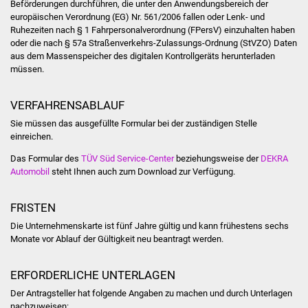
Beförderungen durchführen, die unter den Anwendungsbereich der
Volkshochschule
europäischen Verordnung (EG) Nr. 561/2006 fallen oder Lenk- und
Ruhezeiten nach § 1 Fahrpersonalverordnung (FPersV) einzuhalten haben
Soziale Einrichtungen
oder die nach § 57a Straßenverkehrs-Zulassungs-Ordnung (StVZO) Daten
aus dem Massenspeicher des digitalen Kontrollgeräts herunterladen
müssen.
Kirchen
Lokale Agenda
VERFAHRENSABLAUF
Sie müssen das ausgefüllte Formular bei der zuständigen Stelle
Jugendhaus
einreichen.
Das Formular des
TÜV Süd Service-Center
beziehungsweise der
DEKRA
Fachteam Jugend
Automobil
steht Ihnen auch zum Download zur Verfügung.
Kinder- und
FRISTEN
Familienzentrum
Die Unternehmenskarte ist fünf Jahre gültig und kann frühestens sechs
Monate vor Ablauf der Gültigkeit neu beantragt werden.
Stadtwerke
ERFORDERLICHE UNTERLAGEN
Suenergie
Der Antragsteller hat folgende Angaben zu machen und durch Unterlagen
nachzuweisen: