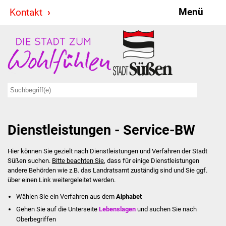
Menü
Kontakt
Stadt & Politik
Bürgermeister
Reden
Gemeinderat
Dienstleistungen - Service-BW
Ausschüsse
Hier können Sie gezielt nach Dienstleistungen und Verfahren der Stadt
Ratsinformationssystem
Süßen suchen.
Bitte beachten Sie
, dass für einige Dienstleistungen
andere Behörden wie z.B. das Landratsamt zuständig sind und Sie ggf.
Jugendbeirat
über einen Link weitergeleitet werden.
Wählen Sie ein Verfahren aus dem
Alphabet
Summerrockfestival
Gehen Sie auf die Unterseite
Lebenslagen
und suchen Sie nach
Oberbegriffen
Hallenbadparty