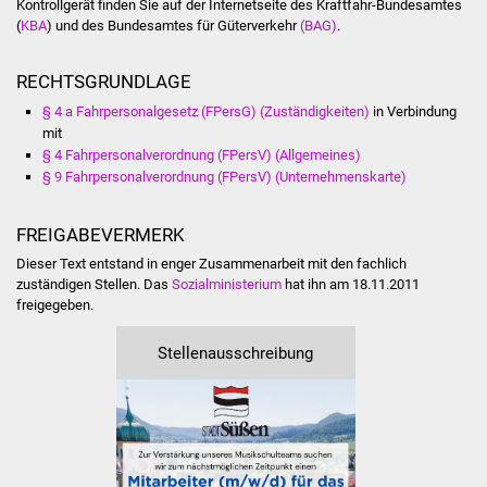
Kontrollgerät finden Sie auf der Internetseite des Kraftfahr-Bundesamtes
Veranstaltungen
(
KBA
) und des Bundesamtes für Güterverkehr
(BAG)
.
Stadtfest
RECHTSGRUNDLAGE
Ostermarkt
§ 4 a Fahrpersonalgesetz (FPersG) (Zuständigkeiten)
in Verbindung
mit
§ 4 Fahrpersonalverordnung (FPersV) (Allgemeines)
Einrichtungen
§ 9 Fahrpersonalverordnung (FPersV) (Unternehmenskarte)
Hallenbad
FREIGABEVERMERK
Stadtbücherei
Dieser Text entstand in enger Zusammenarbeit mit den fachlich
zuständigen Stellen. Das
Sozialministerium
hat ihn am 18.11.2011
freigegeben.
Stadtarchiv
Stellenausschreibung
Zehntscheuer
Bürgerhaus
Kulturhalle