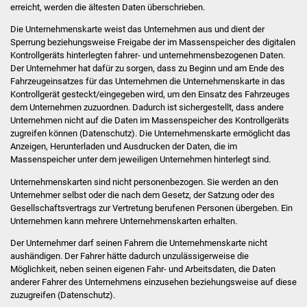
erreicht, werden die ältesten Daten überschrieben.
Stadtinfo
Die Unternehmenskarte weist das Unternehmen aus und dient der
Sperrung beziehungsweise Freigabe der im Massenspeicher des digitalen
Jubiläumsjahr 2021
Kontrollgeräts hinterlegten fahrer- und unternehmensbezogenen Daten.
Der Unternehmer hat dafür zu sorgen, dass zu Beginn und am Ende des
Partnerstädte
Fahrzeugeinsatzes für das Unternehmen die Unternehmenskarte in das
Kontrollgerät gesteckt/eingegeben wird, um den Einsatz des Fahrzeuges
Projekte
dem Unternehmen zuzuordnen. Dadurch ist sichergestellt, dass andere
Unternehmen nicht auf die Daten im Massenspeicher des Kontrollgeräts
zugreifen können (Datenschutz). Die Unternehmenskarte ermöglicht das
Schulentwicklung Bizet
Anzeigen, Herunterladen und Ausdrucken der Daten, die im
Massenspeicher unter dem jeweiligen Unternehmen hinterlegt sind.
Sanierung Hallenbad
Unternehmenskarten sind nicht personenbezogen. Sie werden an den
Unternehmer selbst oder die nach dem Gesetz, der Satzung oder des
Sanierung Bizethalle
Gesellschaftsvertrags zur Vertretung berufenen Personen übergeben. Ein
Unternehmen kann mehrere Unternehmenskarten erhalten.
Ortsentwicklung
Der Unternehmer darf seinen Fahrern die Unternehmenskarte nicht
aushändigen. Der Fahrer hätte dadurch unzulässigerweise die
Presse
Möglichkeit, neben seinen eigenen Fahr- und Arbeitsdaten, die Daten
anderer Fahrer des Unternehmens einzusehen beziehungsweise auf diese
zuzugreifen (Datenschutz).
Bürger & Service