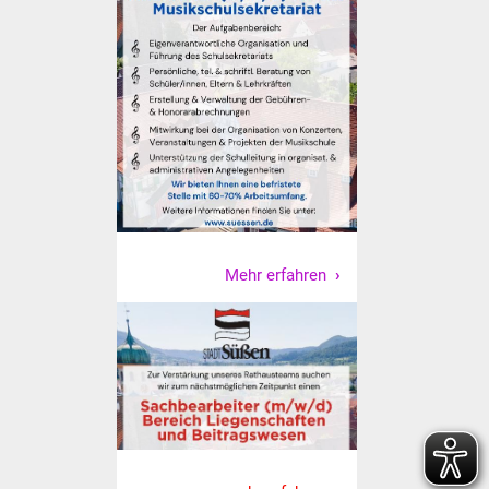
Vereine und Parteien
Selbsteintrag Vereine
Beirat Süßener Vereine
Sportanlagen
Tourismus
Mehr erfahren
Erlebnisregion
Schwäbischer Albtrauf
Route der
Industriekultur
Lebenslagen