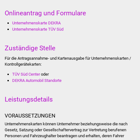
Was erledige ich wo
Onlineantrag und Formulare
Unternehmenskarte DEKRA
Dienstleistungen
Unternehmenskarte TÜV Süd
Lebenslagen
Zuständige Stelle
Formulare
Für die Antragsannahme- und Kartenausgabe für Unternehmenskarten /
Kontrollgerätekarten:
Bürgerinfos
TÜV Süd Center
oder
DEKRA Automobil Standorte
Bildung
Leistungsdetails
Schulen
Kindergärten
VORAUSSETZUNGEN
Unternehmenskarten können Unternehmer beziehungsweise die nach
Kolping-Musikschule
Gesetz, Satzung oder Gesellschaftervertrag zur Vertretung berufenen
Personen und Fahrzeughalter beantragen und erhalten, deren Fahrer