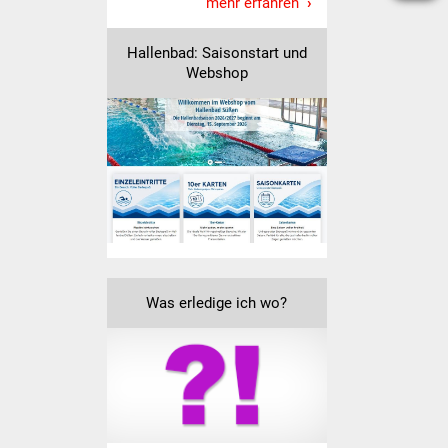
mehr erfahren
Senioren
Stadtseniorenrat
Hallenbad: Saisonstart und
Webshop
Sommerwochen für
Ältere
Seniorenwohn- und
Pflegeheim
Familien
Familientreff
Was erledige ich wo?
Kinder und Jugendliche
Schülerferienprogramm
Migration und Integration