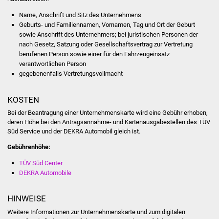
NETZMonitor
Name, Anschrift und Sitz des Unternehmens
Geburts- und Familiennamen, Vornamen, Tag und Ort der Geburt
Gesundheit und Notfall
sowie Anschrift des Unternehmers; bei juristischen Personen der
nach Gesetz, Satzung oder Gesellschaftsvertrag zur Vertretung
Ärzte und Apotheken
berufenen Person sowie einer für den Fahrzeugeinsatz
verantwortlichen Person
Pflege von Angehörigen
gegebenenfalls Vertretungsvollmacht
Hitzewarnung / UV-
KOSTEN
Index
Bei der Beantragung einer Unternehmenskarte wird eine Gebühr erhoben,
deren Höhe bei den Antragsannahme- und Kartenausgabestellen des TÜV
ÖPNV
Süd Service und der DEKRA Automobil gleich ist.
Gebührenhöhe:
Bürgerbus (MOBS)
TÜV Süd Center
DEKRA Automobile
Abfall und Entsorgung
HINWEISE
Kultur & Freizeit
Weitere Informationen zur Unternehmenskarte und zum digitalen