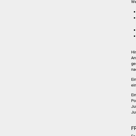
We
Hi
An
ge
na
Ei
ei
Ei
Po
Ju
Ju
F