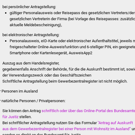
bei persönlicher Antragstellung:
gültiger Personalausweis oder Reisepass des gesetzlichen Vertreters/der
gesetzlichen Vertreterin der Firma (bei Vorlage des Reisepasses: zusätzli
aktuelle Meldebescheinigung),
bei elektronischer Antragstellung:
Personalausweis, eID-Karte oder elektronischer Aufenthaltstitel, jeweils m
freigeschalteter Online-Ausweisfunktion und 6-stelliger PIN, ein geeignet
Smartphone oder Kartenlesegerät, AusweisApp2
Auszug aus dem Handelsregister,
gegebenenfalls Anschrift der Behörde, für die die Auskunft bestimmt ist, sowi
der Verwendungszweck oder das Geschäftszeichen
Schriftliche Antragstellung beim Gewerbezentralregister ist nicht möglich.
r Personen im Ausland
r natürliche Personen / Privatpersonen:
Sie können den Antrag
schriftlich oder über das Online-Portal des Bundesamt
für Justiz
stellen.
Bei schriftlicher Antragstellung nutzen Sie das Formular
"
Antrag auf Auskunft
aus dem Gewerbezentralregister bei einer Person mit Wohnsitz im Ausland“
u
senden es direkt an das Bundesamt für Justiz.