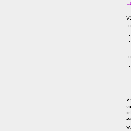
L
V
Fü
Fü
V
Si
on
zu
We