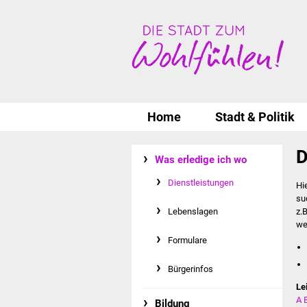
Home
Stadt & Politik
D
Was erledige ich wo
Dienstleistungen
Hi
su
Lebenslagen
z.
we
Formulare
Bürgerinfos
Le
A
Bildung