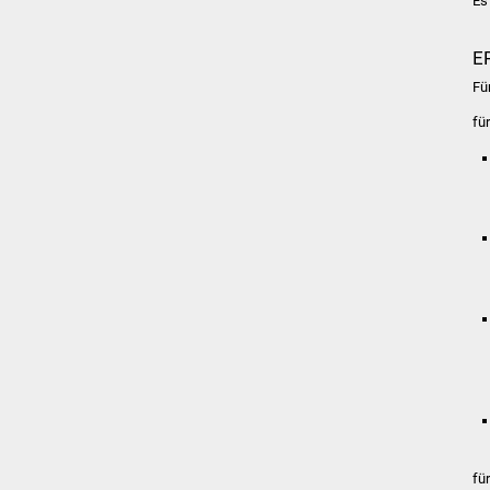
Es 
E
Fü
fü
fü