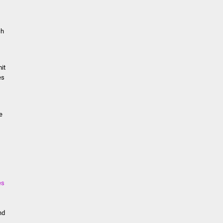
ch
it
es
e
es
nd