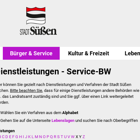
Bürger & Service
Kultur & Freizeit
Leben
ienstleistungen - Service-BW
er können Sie gezielt nach Dienstleistungen und Verfahren der Stadt Süßen
chen.
Bitte beachten Sie
, dass für einige Dienstleistungen andere Behörden wie
B. das Landratsamt zuständig sind und Sie ggf. über einen Link weitergeleitet
rden.
Wählen Sie ein Verfahren aus dem
Alphabet
Gehen Sie auf die Unterseite
Lebenslagen
und suchen Sie nach Oberbegriffen
istungen
B
C
D
E
F
G
H
I
J
K
L
M
N
O
P
Q
R
S
T
U
V
W
X
Y
Z