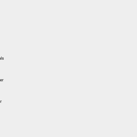
f
als
er
r