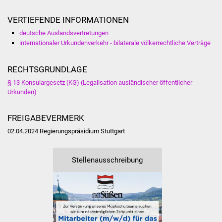
Vereine und Parteien
VERTIEFENDE INFORMATIONEN
deutsche Auslandsvertretungen
Selbsteintrag Vereine
internationaler Urkundenverkehr - bilaterale völkerrechtliche Verträge
Beirat Süßener Vereine
RECHTSGRUNDLAGE
Sportanlagen
§ 13 Konsulargesetz (KG) (Legalisation ausländischer öffentlicher
Urkunden)
Tourismus
FREIGABEVERMERK
Erlebnisregion
02.04.2024 Regierungspräsidium Stuttgart
Schwäbischer Albtrauf
Stellenausschreibung
Route der
Industriekultur
Lebenslagen