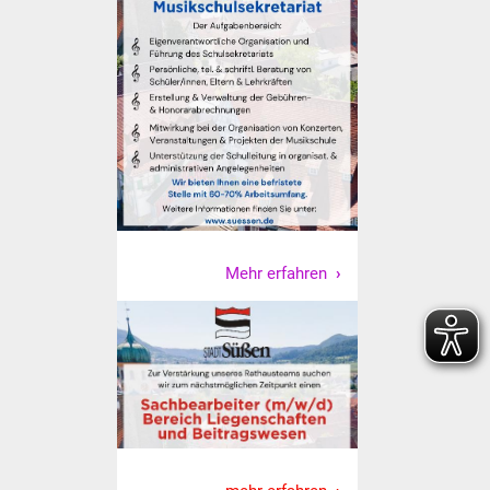
Senioren
Stadtseniorenrat
Sommerwochen für
Ältere
Seniorenwohn- und
Pflegeheim
Familien
Mehr erfahren
Familientreff
Kinder und Jugendliche
Schülerferienprogramm
Migration und Integration