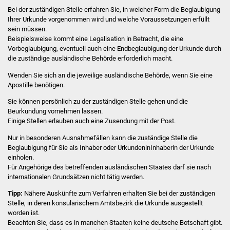
Volkshochschule
Bei der zuständigen Stelle erfahren Sie, in welcher Form die Beglaubigung
Ihrer Urkunde vorgenommen wird und welche Voraussetzungen erfüllt
Soziale Einrichtungen
sein müssen.
Beispielsweise kommt eine Legalisation in Betracht, die eine
Vorbeglaubigung, eventuell auch eine Endbeglaubigung der Urkunde durch
Kirchen
die zuständige ausländische Behörde erforderlich macht.
Wenden Sie sich an die jeweilige ausländische Behörde, wenn Sie eine
Lokale Agenda
Apostille benötigen.
Jugendhaus
Sie können persönlich zu der zuständigen Stelle gehen und die
Beurkundung vornehmen lassen.
Einige Stellen erlauben auch eine Zusendung mit der Post.
Fachteam Jugend
Nur in besonderen Ausnahmefällen kann die zuständige Stelle die
Beglaubigung für Sie als Inhaber oder UrkundeninInhaberin der Urkunde
Kinder- und
einholen.
Familienzentrum
Für Angehörige des betreffenden ausländischen Staates darf sie nach
internationalen Grundsätzen nicht tätig werden.
Stadtwerke
Tipp:
Nähere Auskünfte zum Verfahren erhalten Sie bei der zuständigen
Stelle
, in deren konsularischem Amtsbezirk die Urkunde ausgestellt
Suenergie
worden ist.
Beachten Sie, dass es in manchen Staaten keine deutsche Botschaft gibt.