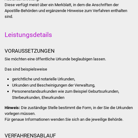
Diese verfügt meist über ein Merkblatt, in dem die Anschriften der
Apostille-Behörden und ergänzende Hinweise zum Verfahren enthalten
Was erledige ich wo
sind.
Dienstleistungen
Leistungsdetails
Lebenslagen
VORAUSSETZUNGEN
Formulare
Sie möchten eine öffentliche Urkunde beglaubigen lassen.
Bürgerinfos
Das sind beispielsweise
gerichtliche und notarielle Urkunden,
Bildung
Urkunden und Bescheinigungen der Verwaltung,
Personenstandsurkunden wie zum Beispiel Geburtsurkunden,
Schulen
Sterbeurkunden, Eheurkunden
Hinweis:
Die zuständige Stelle bestimmt die Form, in der Sie die Urkunden
Kindergärten
vorlegen müssen.
Für genaue Informationen wenden Sie sich an die jeweilige Behörde.
Kolping-Musikschule
VERFAHRENSABLAUF