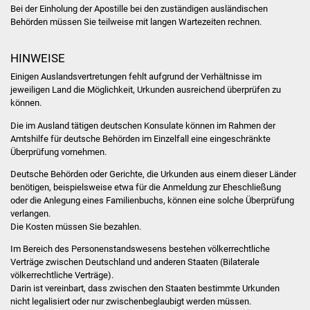
Veranstaltungen
Bei der Einholung der Apostille bei den zuständigen ausländischen
Behörden müssen Sie teilweise mit langen Wartezeiten rechnen.
Stadtfest
HINWEISE
Ostermarkt
Einigen Auslandsvertretungen fehlt aufgrund der Verhältnisse im
jeweiligen Land die Möglichkeit, Urkunden ausreichend überprüfen zu
Einrichtungen
können.
Die im Ausland tätigen deutschen Konsulate können im Rahmen der
Hallenbad
Amtshilfe für deutsche Behörden im Einzelfall eine eingeschränkte
Überprüfung vornehmen.
Stadtbücherei
Deutsche Behörden oder Gerichte, die Urkunden aus einem dieser Länder
benötigen,
beispielsweise etwa für die Anmeldung zur Eheschließung
Stadtarchiv
oder die Anlegung eines Familienbuchs,
können eine solche Überprüfung
verlangen.
Die Kosten müssen Sie bezahlen.
Zehntscheuer
Im Bereich des Personenstandswesens bestehen völkerrechtliche
Verträge zwischen Deutschland und anderen Staaten (Bilaterale
Bürgerhaus
völkerrechtliche Verträge).
Darin ist vereinbart, dass zwischen den Staaten bestimmte Urkunden
Kulturhalle
nicht legalisiert oder nur zwischenbeglaubigt werden müssen.