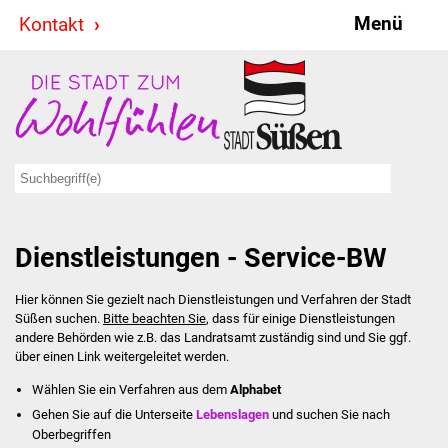
Menü
Kontakt
Stadt & Politik
Bürgermeister
Reden
Gemeinderat
Dienstleistungen - Service-BW
Ausschüsse
Hier können Sie gezielt nach Dienstleistungen und Verfahren der Stadt
Ratsinformationssystem
Süßen suchen.
Bitte beachten Sie
, dass für einige Dienstleistungen
andere Behörden wie z.B. das Landratsamt zuständig sind und Sie ggf.
Jugendbeirat
über einen Link weitergeleitet werden.
Wählen Sie ein Verfahren aus dem
Alphabet
Summerrockfestival
Gehen Sie auf die Unterseite
Lebenslagen
und suchen Sie nach
Oberbegriffen
Hallenbadparty