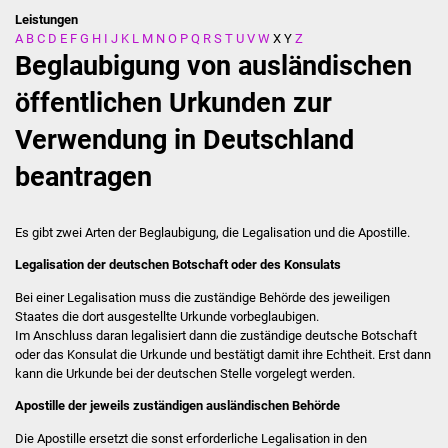
Leistungen
A
B
C
D
E
F
G
H
I
J
K
L
M
N
O
P
Q
R
S
T
U
V
W
X
Y
Z
Stadtverwaltung
Beglaubigung von ausländischen
Ansprechpartner
öffentlichen Urkunden zur
Verwendung in Deutschland
Behördenwegweiser
beantragen
Stellenangebote
Kontakt
Es gibt zwei Arten der Beglaubigung, die Legalisation und die Apostille.
Legalisation der deutschen Botschaft oder des Konsulats
Veröffentlichungen
Bei einer Legalisation muss die zuständige Behörde des jeweiligen
Staates die dort ausgestellte Urkunde vorbeglaubigen.
Ortsrecht
Im Anschluss daran legalisiert dann die zuständige deutsche Botschaft
oder das Konsulat die Urkunde und bestätigt damit ihre Echtheit. Erst dann
FNP / Bebauungspläne
kann die Urkunde bei der deutschen Stelle vorgelegt werden.
Apostille der jeweils zuständigen ausländischen Behörde
Wahlen
Die Apostille ersetzt die sonst erforderliche Legalisation in den