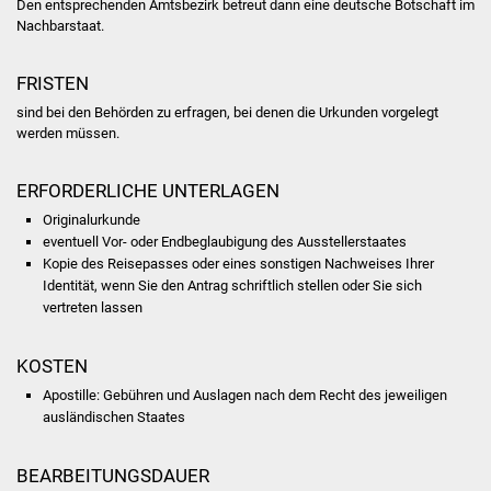
Den entsprechenden Amtsbezi
rk betreut dann eine deutsche Botschaft im
NETZMonitor
Nachbarstaat.
Gesundheit und Notfall
FRISTEN
Ärzte und Apotheken
sind bei den Behörden zu erfragen, bei denen die Urkunden vorgelegt
werden müssen.
Pflege von Angehörigen
ERFORDERLICHE UNTERLAGEN
Hitzewarnung / UV-
Originalurkunde
Index
eventuell Vor- oder Endbeglaubigung des Ausstellerstaates
Kopie des Reisepasses oder eines sonstigen Nachweises Ihrer
Identität, wenn Sie den Antrag schriftlich stellen oder Sie sich
ÖPNV
vertreten lassen
Bürgerbus (MOBS)
KOSTEN
Abfall und Entsorgung
Apostille: Gebühren und Auslagen nach dem Recht des jeweiligen
ausländischen Staates
Kultur & Freizeit
BEARBEITUNGSDAUER