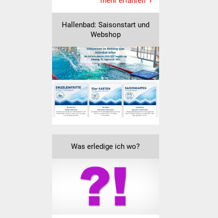
mehr erfahren
Freundeskreis Asyl
Hallenbad: Saisonstart und
Webshop
Ukraine-Hilfe
Wohnen
Bauen in Süßen
Wohnimmobilien +
Baugrundstücke
Wirtschaft
Was erledige ich wo?
Haushalt & Infos
Wirtschaftsförderung
Gewerbeimmobilien