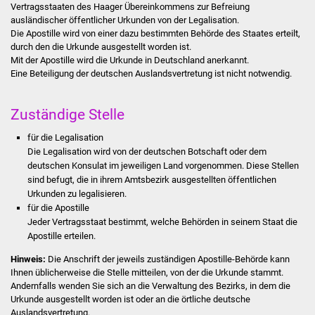
Vertragsstaaten des Haager Übereinkommens zur Befreiung
Stadtinfo
ausländischer öffentlicher Urkunden von der Legalisation.
Die Apostille wird von einer dazu bestimmten Behörde des Staates erteilt,
Jubiläumsjahr 2021
durch den die Urkunde ausgestellt worden ist.
Mit der Apostille wird die Urkunde in Deutschland anerkannt.
Eine Beteiligung der deutschen Auslandsvertretung ist nicht notwendig.
Partnerstädte
Projekte
Zuständige Stelle
für die Legalisation
Schulentwicklung Bizet
Die Legalisation wird von der deutschen Botschaft oder dem
deutschen Konsulat im jeweiligen Land vorgenommen. Diese Stellen
Sanierung Hallenbad
sind befugt, die in ihrem Amtsbezirk ausgestellten öffentlichen
Urkunden zu legalisieren.
für die Apostille
Sanierung Bizethalle
Jeder Vertragsstaat bestimmt, welche Behörden in seinem Staat die
Apostille erteilen.
Ortsentwicklung
Hinweis:
Die Anschrift der jeweils zuständigen Apostille-Behörde kann
Ihnen üblicherweise die Stelle mitteilen, von der die Urkunde stammt.
Presse
Andernfalls wenden Sie sich an die Verwaltung des Bezirks, in dem die
Urkunde ausgestellt worden ist oder an die örtliche deutsche
Bürger & Service
Auslandsvertretung.