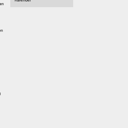
gen
en
g