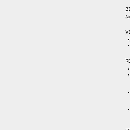
B
Ab
V
R