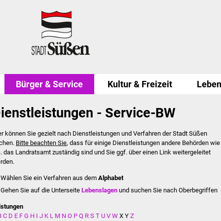
Bürger & Service
Kultur & Freizeit
Leben
ienstleistungen - Service-BW
er können Sie gezielt nach Dienstleistungen und Verfahren der Stadt Süßen
chen.
Bitte beachten Sie
, dass für einige Dienstleistungen andere Behörden wie
B. das Landratsamt zuständig sind und Sie ggf. über einen Link weitergeleitet
rden.
Wählen Sie ein Verfahren aus dem
Alphabet
Gehen Sie auf die Unterseite
Lebenslagen
und suchen Sie nach Oberbegriffen
istungen
B
C
D
E
F
G
H
I
J
K
L
M
N
O
P
Q
R
S
T
U
V
W
X
Y
Z