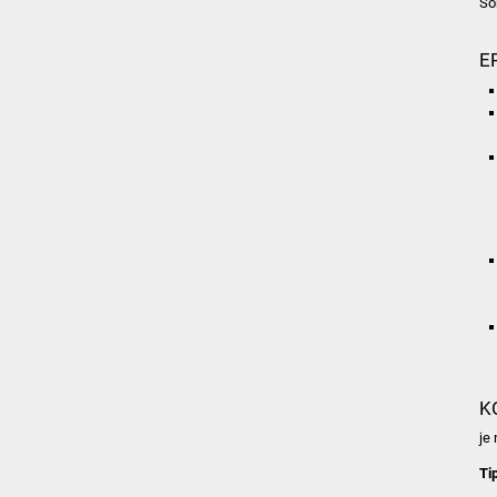
So
E
K
je
Ti