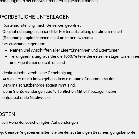
nderausgaben bei der Steuererklaerung geltend machen.
RFORDERLICHE UNTERLAGEN
Kostenaufstellung, nach Gewerken geordnet
Originalrechnungen, anhand der Kostenaufstellung durchnummeriert
(Rechnungskopien können nicht anerkannt werden)
bei Wohnungseigentum:
Namen und Anschriften aller Eigentümerinnen und Eigentümer
Teilungserklärung, aus der die 1000/Anteile der einzelnen Eigentümerinne
und Eigentümer ersichtlich sind
denkmalschutzrechtliche Genehmigung
Aus dieser muss hervorgehen, dass die Baumaßnahmen mit der
Denkmalschutzbehörde abgestimmt sind.
wenn Sie Zuwendungen aus "öffentlichen Mitteln" bezogen haben:
entsprechende Nachweise
OSTEN
 nach Höhe der bescheinigten Aufwendungen
pp:
Genaue Angaben erhalten Sie bei der zuständigen Bescheinigungsbehörde.