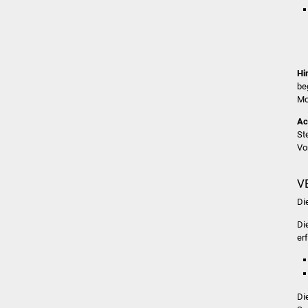
Hi
be
Mo
Ac
St
Vo
V
Di
Di
er
Di