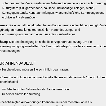
unter bestimmten Voraussetzungen Aufwendungen bei anderen schutzwürdi
Kulturgütern (z.B. gärtnerische, bauliche und sonstige Anlagen, Möbel,
Kunstgegenstände, Kunstsammlungen, wissenschaftliche Sammlungen und
Archive in Privatvermögen)
nweis:
Die Anschaffungskosten für ein Baudenkmal sind nicht begünstigt. Zu d
günstigten Herstellungskosten zählen Instandsetzungs- und
dernisierungskosten nach Abschluss des Kaufvertrages.
htung:
Die Bescheinigung ist nicht die einzige Voraussetzung, um die
euervergünstigung zu erhalten. Die Finanzbehörde prüft weitere steuerrechtliche
raussetzungen.
ERFAHRENSABLAUF
e Bescheinigung müssen Sie schriftlich beantragen.
e Denkmalschutzbehoerde prueft, ob die Baumassnahmen nach Art und Umfan
forderlich sind
zur Erhaltung des Gebaeudes als Baudenkmal oder
zu seiner sinnvollen Nutzung.
e bescheinigten Aufwendungen koennen Sie ueber mehrere Jahre als