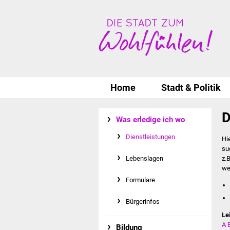
Home
Stadt & Politik
D
Was erledige ich wo
Dienstleistungen
Hi
su
Lebenslagen
z.
we
Formulare
Bürgerinfos
Le
A
Bildung