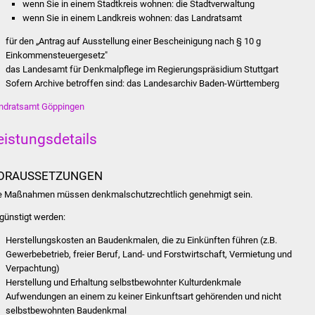
wenn Sie in einem Stadtkreis wohnen: die Stadtverwaltung
wenn Sie in einem Landkreis wohnen: das Landratsamt
für den „Antrag auf Ausstellung einer Bescheinigung nach § 10 g
Einkommensteuergesetz"
das Landesamt für Denkmalpflege im Regierungspräsidium Stuttgart
Sofern Archive betroffen sind: das Landesarchiv Baden-Württemberg
ndratsamt Göppingen
eistungsdetails
ORAUSSETZUNGEN
e Maßnahmen müssen denkmalschutzrechtlich genehmigt sein.
günstigt werden:
Herstellungskosten an Baudenkmalen, die zu Einkünften führen (z.B.
Gewerbebetrieb, freier Beruf, Land- und Forstwirtschaft, Vermietung und
Verpachtung)
Herstellung und Erhaltung selbstbewohnter Kulturdenkmale
Aufwendungen an einem zu keiner Einkunftsart gehörenden und nicht
selbstbewohnten Baudenkmal