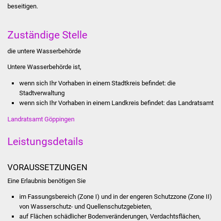
beseit
i
gen.
Stadtinfo
Jubiläumsjahr 2021
Zuständige Stelle
die untere Wasserbehörde
Partnerstädte
Untere Wasserbehörde ist,
Projekte
wenn sich Ihr Vorhaben in einem Stadtkreis befindet: die
Stadtverwaltung
Schulentwicklung Bizet
wenn sich Ihr Vorhaben in einem Landkreis befindet: das Landratsamt
Landratsamt Göppingen
Sanierung Hallenbad
Leistungsdetails
Sanierung Bizethalle
VORAUSSETZUNGEN
Ortsentwicklung
Eine Erlaubnis benötigen Sie
Presse
im Fassungsbereich (Zone I) und in der engeren Schutzzone (Zone II)
von Wasserschutz- und Quellenschutzgebieten,
Bürger & Service
auf Flächen schädlicher Bodenveränderungen, Verdachtsflächen,