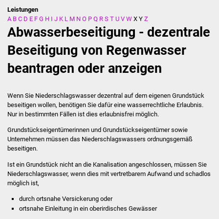
Leistungen
A
B
C
D
E
F
G
H
I
J
K
L
M
N
O
P
Q
R
S
T
U
V
W
X
Y
Z
Stadtverwaltung
Abwasserbeseitigung - dezentrale
Ansprechpartner
Beseitigung von Regenwasser
beantragen oder anzeigen
Behördenwegweiser
Stellenangebote
Wenn Sie Niederschlagswasser dezentral auf dem eigenen Grundstück
beseitigen wollen, benötigen Sie dafür eine wasserrechtliche Erlaubnis.
Kontakt
Nur in bestimmten Fällen ist dies erlaubnisfrei möglich.
Grundstückseigentümerinnen und Grundstückseigentümer sowie
Veröffentlichungen
Unternehmen müssen das Niederschlagswassers ordnungsgemäß
beseitigen.
Ortsrecht
Ist ein Grundstück nicht an die Kanalisation angeschlossen, müssen Sie
Niederschlagswasser, wenn dies mit vertretbarem Aufwand und schadlos
FNP / Bebauungspläne
möglich ist,
durch ortsnahe Versickerung oder
Wahlen
ortsnahe Einleitung in ein oberirdisches Gewässer