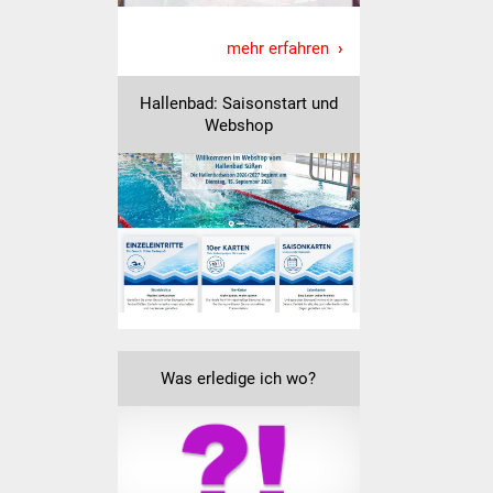
Freundeskreis Asyl
mehr erfahren
Ukraine-Hilfe
Hallenbad: Saisonstart und
Webshop
Wohnen
Bauen in Süßen
Wohnimmobilien +
Baugrundstücke
Wirtschaft
Haushalt & Infos
Was erledige ich wo?
Wirtschaftsförderung
Gewerbeimmobilien