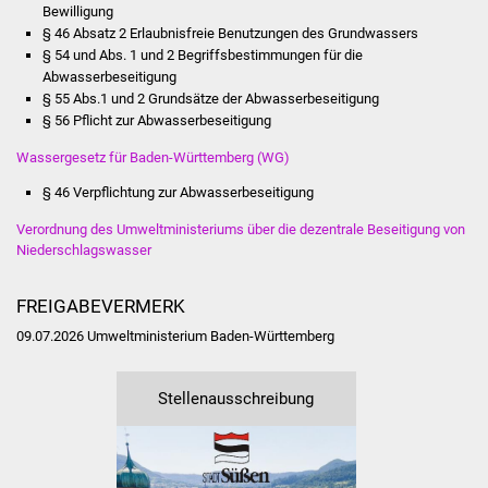
Bewilligung
Vereine und Parteien
§ 46 Absatz 2 Erlaubnisfreie Benutzungen des Grundwassers
§ 54 und Abs. 1 und 2 Begriffsbestimmungen für die
Abwasserbeseitigung
Selbsteintrag Vereine
§ 55 Abs.1 und 2 Grundsätze der Abwasserbeseitigung
§ 56 Pflicht zur Abwasserbeseitigung
Beirat Süßener Vereine
Wassergesetz für Baden-Württemberg (WG)
Sportanlagen
§ 46 Verpflichtung zur Abwasserbeseitigung
Verordnung des Umweltministeriums über die dezentrale Beseitigung von
Tourismus
Niederschlagswasser
Erlebnisregion
FREIGABEVERMERK
Schwäbischer Albtrauf
09.07.2026 Umweltministerium Baden-Württemberg
Route der
Industriekultur
Stellenausschreibung
Lebenslagen