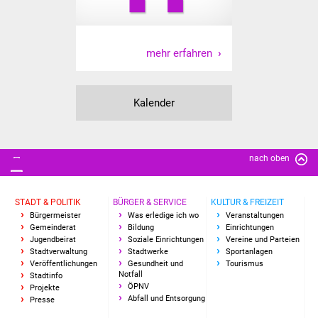
IKG Auen
Ausschreibungen
mehr erfahren
Öffentliche
Ausschreibung
Kalender
Europaweite
Ausschreibung
nach oben
Beschränkte
STADT & POLITIK
BÜRGER & SERVICE
KULTUR & FREIZEIT
Ausschreibung
Bürgermeister
Was erledige ich wo
Veranstaltungen
Gemeinderat
Bildung
Einrichtungen
Freihändige Vergabe
Jugendbeirat
Soziale Einrichtungen
Vereine und Parteien
Stadtverwaltung
Stadtwerke
Sportanlagen
Veröffentlichungen
Gesundheit und
Tourismus
Gewerbeverzeichnis
Notfall
Stadtinfo
ÖPNV
Projekte
Abfall und Entsorgung
Presse
Gewerbe - Selbsteintrag