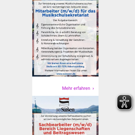
Senioren
Stadtseniorenrat
Sommerwochen für
Ältere
Seniorenwohn- und
Pflegeheim
Familien
Familientreff
Mehr erfahren
Kinder und Jugendliche
Schülerferienprogramm
Migration und Integration