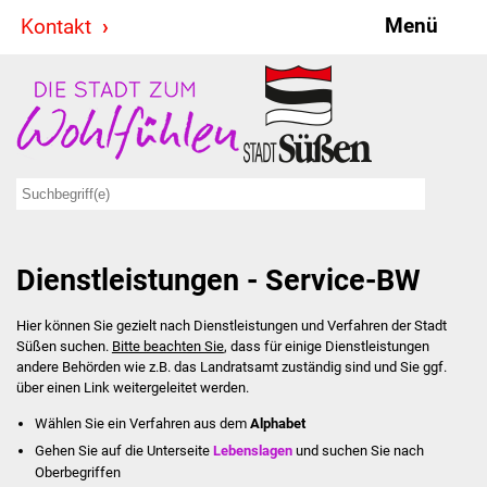
Menü
Kontakt
Stadt & Politik
Bürgermeister
Reden
Gemeinderat
Dienstleistungen - Service-BW
Ausschüsse
Hier können Sie gezielt nach Dienstleistungen und Verfahren der Stadt
Ratsinformationssystem
Süßen suchen.
Bitte beachten Sie
, dass für einige Dienstleistungen
andere Behörden wie z.B. das Landratsamt zuständig sind und Sie ggf.
Jugendbeirat
über einen Link weitergeleitet werden.
Wählen Sie ein Verfahren aus dem
Alphabet
Summerrockfestival
Gehen Sie auf die Unterseite
Lebenslagen
und suchen Sie nach
Oberbegriffen
Hallenbadparty