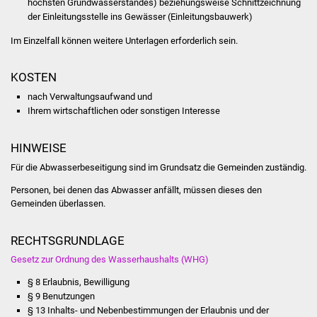
höchsten Grundwasserstandes) beziehungsweise Schnittzeichnung
Veranstaltungen
der Einleitungsstelle ins Gewässer (Einleitungsbauwerk)
Stadtfest
Im Einzelfall können weitere Unterlagen erforderlich sein.
Ostermarkt
KOSTEN
nach Verwaltungsaufwand und
Einrichtungen
Ihrem wirtschaftlichen oder sonstigen Interesse
Hallenbad
HINWEISE
Für die Abwasserbeseitigung sind im Grundsatz die Gemeinden zuständig.
Stadtbücherei
Personen, bei denen das Abwasser anfällt, müssen dieses den
Stadtarchiv
Gemeinden überlassen.
Zehntscheuer
RECHTSGRUNDLAGE
Gesetz zur Ordnung des Wasserhaushalts (WHG)
Bürgerhaus
§ 8 Erlaubnis, Bewilligung
§ 9 Benutzungen
Kulturhalle
§ 13 Inhalts- und Nebenbestimmungen der Erlaubnis und der