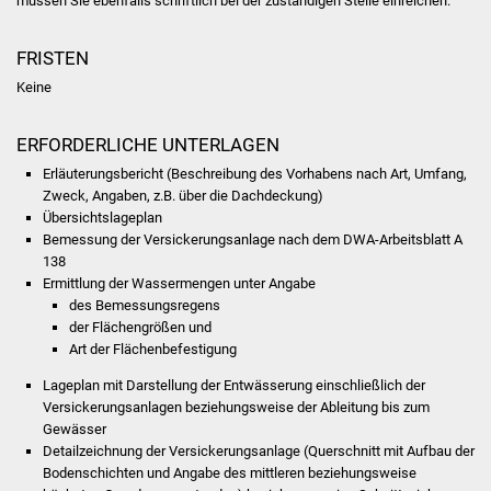
müssen Sie ebenfalls schriftlich bei der zuständigen Stelle einreichen.
NETZMonitor
FRISTEN
Gesundheit und Notfall
Keine
Ärzte und Apotheken
ERFORDERLICHE UNTERLAGEN
Pflege von Angehörigen
Erläuterungsbericht (Beschreibung des Vorhabens nach Art, Umfang,
Zweck, Angaben, z.B. über die Dachdeckung)
Hitzewarnung / UV-
Übersichtslageplan
Bemessung der Versickerungsanlage nach dem DWA-Arbeitsblatt A
Index
138
Ermittlung der Wassermengen unter Angabe
ÖPNV
des Bemessungsregens
der Flächengrößen und
Bürgerbus (MOBS)
Art der Flächenbefestigung
Lageplan mit Darstellung der Entwässerung einschließlich der
Abfall und Entsorgung
Versickerungsanlagen beziehungsweise der Ableitung bis zum
Gewässer
Kultur & Freizeit
Detailzeichnung der Versickerungsanlage (Querschnitt mit Aufbau der
Bodenschichten und Angabe des mittleren beziehungsweise