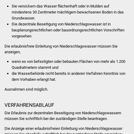
Volkshochschule
Sie versickern das Wasser flächenhaft oder in Mulden auf
mindestens 30 Zentimeter mächtigem bewachsenen Boden in das
Soziale Einrichtungen
Grundwasser.
Die dezentrale Beseitigung von Niederschlagswasser ist in
bauplanungsrechtlichen oder bauordnungsrechtlichen Vorschriften
Kirchen
vorgesehen.
Lokale Agenda
Die erlaubnisfreie Einleitung von Niederschlagswasser müssen Sie
anzeigen,
Jugendhaus
wenn es von befestigten oder bebauten Flächen von mehr als 1.200
Quadratmetern stammt und
Fachteam Jugend
die Wasserbehörde nicht bereits in anderen Verfahren Kenntnis von
dem Vorhaben erlangt hat.
Kinder- und
Ausnahmen sind möglich.
Familienzentrum
VERFAHRENSABLAUF
Stadtwerke
Die Erlaubnis zur dezentralen Beseitigung von Niederschlagswassern
müssen Sie schriftlich bei der zuständigen Stelle beantragen.
Suenergie
Die Anzeige einer erlaubnisfreien Einleitung von Niederschlagswasser