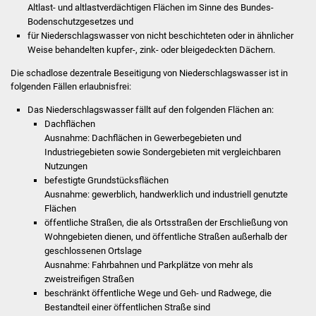
Altlast- und altlastverdächtigen Flächen im Sinne des Bundes-
Bodenschutzgesetzes und
Was erledige ich wo
für Niederschlagswasser von nicht beschichteten oder in ähnlicher
Weise behandelten kupfer-, zink- oder bleigedeckten Dächern.
Dienstleistungen
Die schadlose dezentrale Beseitigung von Niederschlagswasser ist in
folgenden Fällen erlaubnisfrei:
Lebenslagen
Das Niederschlagswasser fällt auf den folgenden Flächen an:
Dachflächen
Formulare
Ausnahme: Dachflächen in
Gewerbegebieten und
Industriegebieten sowie Sondergebieten mit ve
r
gleichbaren
Bürgerinfos
Nutzungen
befestigte Grundstücksflächen
Bildung
Ausnahme: gewerblich, handwerklich und indus
t
riell genutzte
Flächen
öffentliche Straßen, die als Ortsstraßen der Erschließung von
Schulen
Wohngebieten dienen, und öffentliche Straßen außerhalb der
geschlossenen Ortslage
Kindergärten
Ausnahme: Fahrbahnen und Parkplätze von mehr als
zweistreifigen Straßen
Kolping-Musikschule
beschränkt öffentliche Wege und Geh- und Radwege, die
Bestandteil einer öffentlichen Straße sind