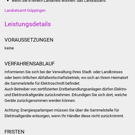
wenn Sie in einem Landkreis wohnen: das Landratsamt
Volkshochschule
Landratsamt Göppingen
Soziale Einrichtungen
Leistungsdetails
Kirchen
VORAUSSETZUNGEN
Lokale Agenda
keine
Jugendhaus
VERFAHRENSABLAUF
Informieren Sie sich bei der Verwaltung Ihres Stadt- oder Landkreises
Fachteam Jugend
oder beim örtlichen Abfallwirtschaftsbetrieb, wo sich an Ihrem Heimatort
die Sammelstelle für Elektroschrott befindet.
Kinder- und
Auch Betreiber von zertifizierten Erstbehandlungsanlagen dürfen Elektro-
und Elektronikaltgeräte zurücknehmen. Erkundigen Sie sich dort, welche
Familienzentrum
Geräte zurückgenommen werden können.
Stadtwerke
Achtung: Energiesparlampen müssen Sie über die Sammelstelle für
Elektroaltgeräte entsorgen, wenn Ihr Händler diese nicht zurücknimmt.
Suenergie
FRISTEN