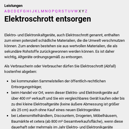
Leistungen
A
B
C
D
E
F
G
H
I
J
K
L
M
N
O
P
Q
R
S
T
U
V
W
X
Y
Z
Stadtverwaltung
Elektroschrott entsorgen
Ansprechpartner
Elektro- und Elektronikaltgeräte, auch Elektroschrott genannt, enthalten
Behördenwegweiser
zum einen potenziell schädliche Materialien, die die Umwelt verschmutzen
können. Zum anderen bestehen sie aus wertvollen Materialien, die als
sekundäre Rohstoffe zurückgewonnen werden können. Es ist daher
Stellenangebote
wichtig, Altgeräte ordnungsgemäß zu entsorgen.
Kontakt
Als Verbraucherin oder Verbraucher dürfen Sie Elektroschrott (Abfall)
kostenfrei abgeben:
Veröffentlichungen
bei kommunalen Sammelstellen der öffentlich-rechtlichen
Entsorgungsträger,
beim Handel vor Ort, wenn dieser Elektro- und Elektronikgeräte auf
Ortsrecht
über 400 m² verkauft und Sie ein vergleichbares Gerät kaufen oder bis
zu drei kleine Elektroaltgeräte (keine äußere Abmessung ist größer
FNP / Bebauungspläne
als 25 cm) auch ohne Kauf eines neuen Elektrogerätes
bei Lebensmittelhändlern, Discountern, Drogerien, Möbelhäusern,
Wahlen
Baumärkte
et cetera
(ab 800 m² Gesamtverkaufsfläche), wenn diese
dauerhaft oder mehrmals im Jahr Elektro- und Elektronikgeräte