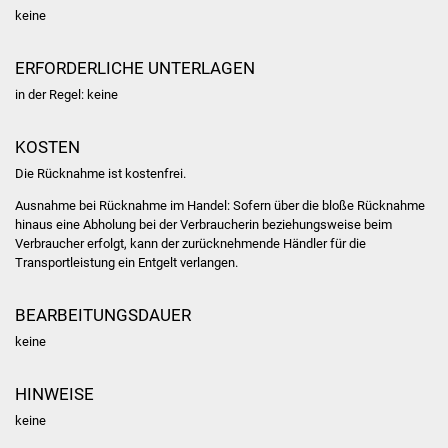
NETZMonitor
keine
Gesundheit und Notfall
ERFORDERLICHE UNTERLAGEN
in der Regel: keine
Ärzte und Apotheken
KOSTEN
Pflege von Angehörigen
Die Rücknahme ist kostenfrei.
Hitzewarnung / UV-
Ausnahme bei Rücknahme im Handel: Sofern über die bloße Rücknahme
Index
hinaus eine Abholung bei der Verbraucherin beziehungsweise beim
Verbraucher erfolgt, kann der zurücknehmende Händler für die
Transportleistung ein Entgelt verlangen.
ÖPNV
BEARBEITUNGSDAUER
Bürgerbus (MOBS)
keine
Abfall und Entsorgung
HINWEISE
Kultur & Freizeit
keine