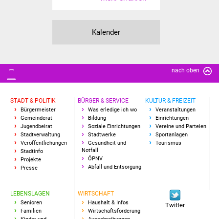
Freundeskreis Asyl
Kalender
Ukraine-Hilfe
Wohnen
nach oben
Bauen in Süßen
STADT & POLITIK
BÜRGER & SERVICE
KULTUR & FREIZEIT
Wohnimmobilien +
Bürgermeister
Was erledige ich wo
Veranstaltungen
Baugrundstücke
Gemeinderat
Bildung
Einrichtungen
Jugendbeirat
Soziale Einrichtungen
Vereine und Parteien
Stadtverwaltung
Stadtwerke
Sportanlagen
Wirtschaft
Veröffentlichungen
Gesundheit und
Tourismus
Notfall
Stadtinfo
ÖPNV
Projekte
Haushalt & Infos
Abfall und Entsorgung
Presse
Wirtschaftsförderung
LEBENSLAGEN
WIRTSCHAFT
Senioren
Haushalt & Infos
Twitter
Gewerbeimmobilien
Familien
Wirtschaftsförderung