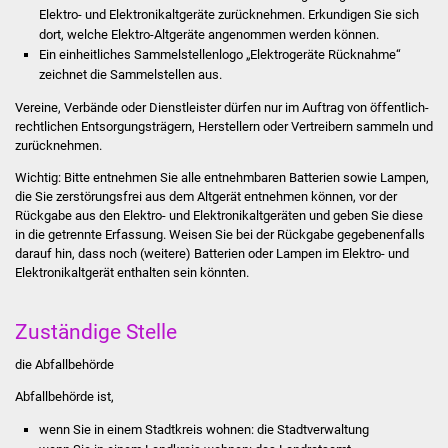
Elektro- und Elektronikaltgeräte zurücknehmen.
Erkundigen Sie sich
dort, welche Elektro-Altgeräte angenommen werden können.
Was erledige ich wo
Ein einheitliches Sammelstellenlogo „Elektrogeräte Rücknahme“
zeichnet die Sammelstellen aus.
Dienstleistungen
Vereine, Verbände oder Dienstleister dürfen nur im Auftrag von öffentlich-
rechtlichen Entsorgungsträgern, Herstellern oder Vertreibern sammeln und
Lebenslagen
zurücknehmen.
Formulare
Wichtig: Bitte entnehmen Sie alle entnehmbaren Batterien sowie Lampen,
die Sie zerstörungsfrei aus dem Altgerät entnehmen können, vor der
Rückgabe aus den Elektro- und Elektronikaltgeräten und geben Sie diese
Bürgerinfos
in die getrennte Erfassung. Weisen Sie bei der Rückgabe gegebenenfalls
darauf hin, dass noch (weitere) Batterien oder Lampen im Elektro- und
Bildung
Elektronikaltgerät enthalten sein könnten.
Schulen
Zuständige Stelle
Kindergärten
die Abfallbehörde
Abfallbehörde ist,
Kolping-Musikschule
wenn Sie in einem Stadtkreis wohnen: die Stadtverwaltung