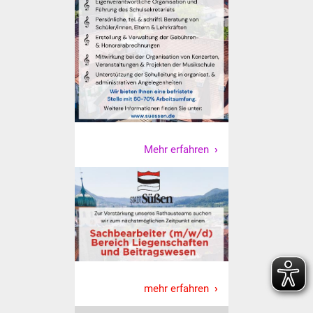
Vereine und Parteien
Selbsteintrag Vereine
Beirat Süßener Vereine
Sportanlagen
Mehr erfahren
Tourismus
Erlebnisregion
Schwäbischer Albtrauf
Route der
Industriekultur
Lebenslagen
mehr erfahren