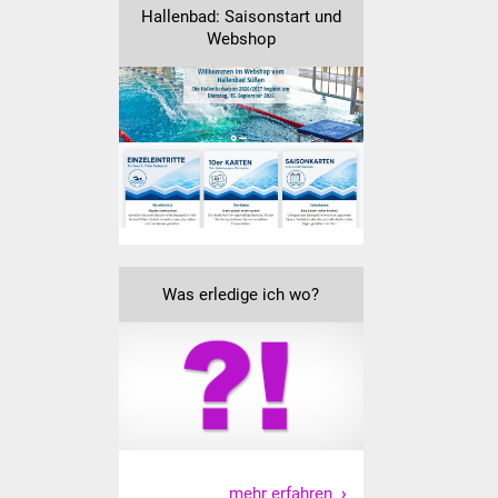
Senioren
Hallenbad: Saisonstart und
Webshop
Stadtseniorenrat
Sommerwochen für
Ältere
Seniorenwohn- und
Pflegeheim
Familien
Was erledige ich wo?
Familientreff
Kinder und Jugendliche
Schülerferienprogramm
Migration und Integration
mehr erfahren