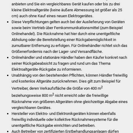
anbieten und Sie ein vergleichbares Gerät kaufen oder bis zu drei
Stadtinfo
kleine Elektroaltgeräte (keine äußere Abmessung ist größer als 25
cm) auch ohne Kauf eines neuen Elektrogerätes.
Jubiläumsjahr 2021
Diese Verpflichtungen gelten auch bei der Auslieferung von Geräten
sowie beim Vertrieb über Fernkommunikationsmittel (zum Beispiel
Partnerstädte
Onlinehandel). Die Rücknahme hat hier durch eine unentgeltliche
Abholung oder die Bereitstellung einer Rückgabemöglichkeit in
zumutbarer Entfernung zu erfolgen. Für Onlinehändler richtet sich das
Projekte
Größenerfordernis nach der Lager- und Versandfläche.
Onlinehändler und stationäre Händler haben den Käufer konkret nach
Schulentwicklung Bizet
seiner Rückgabeabsicht zu fragen und rund um das Thema
Elektroaltgeräte-Rückgabe zu informieren.
Sanierung Hallenbad
Unabhängig von den bestehenden Pflichten, können Händler freiwillig
und kostenlos Altgeräte zurücknehmen. Dies gilt zum Beispiel für
2
Sanierung Bizethalle
Vertreiber, deren Verkaufsfläche die Größe von 400 m
2
beziehungsweise 800 m
nicht erreicht oder die freiwillige
Rücknahme von größeren Altgeräten ohne gleichzeitige Abgabe eines
Ortsentwicklung
vergleichbaren Gerätes.
Hersteller von Elektro- und Elektronikgeräten können ebenfalls
Presse
freiwillig individuelle oder kollektive Rücknahmesysteme für die
unentgeltliche Rückgabe einrichten und betreiben.
Bürger & Service
Auch Betreiber von zertifizierten Erstbehandlungsanlagen dürfen