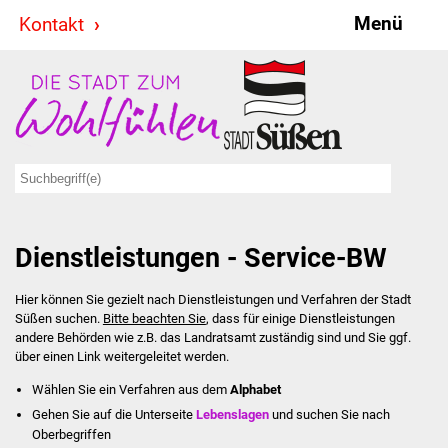
Menü
Kontakt
Stadt & Politik
Bürgermeister
Reden
Gemeinderat
Dienstleistungen - Service-BW
Ausschüsse
Hier können Sie gezielt nach Dienstleistungen und Verfahren der Stadt
Ratsinformationssystem
Süßen suchen.
Bitte beachten Sie
, dass für einige Dienstleistungen
andere Behörden wie z.B. das Landratsamt zuständig sind und Sie ggf.
Jugendbeirat
über einen Link weitergeleitet werden.
Wählen Sie ein Verfahren aus dem
Alphabet
Summerrockfestival
Gehen Sie auf die Unterseite
Lebenslagen
und suchen Sie nach
Oberbegriffen
Hallenbadparty