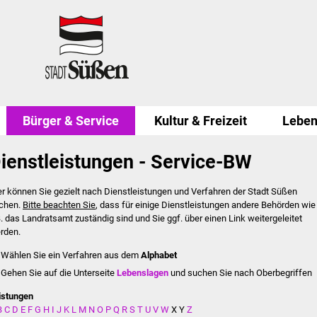
Bürger & Service
Kultur & Freizeit
Leben
ienstleistungen - Service-BW
er können Sie gezielt nach Dienstleistungen und Verfahren der Stadt Süßen
chen.
Bitte beachten Sie
, dass für einige Dienstleistungen andere Behörden wie
B. das Landratsamt zuständig sind und Sie ggf. über einen Link weitergeleitet
rden.
Wählen Sie ein Verfahren aus dem
Alphabet
Gehen Sie auf die Unterseite
Lebenslagen
und suchen Sie nach Oberbegriffen
istungen
B
C
D
E
F
G
H
I
J
K
L
M
N
O
P
Q
R
S
T
U
V
W
X
Y
Z