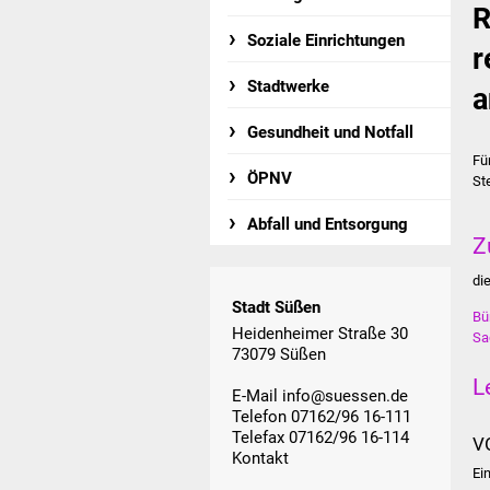
R
Soziale Einrichtungen
r
Stadtwerke
a
Gesundheit und Notfall
Fü
ÖPNV
St
Abfall und Entsorgung
Z
di
Stadt Süßen
Bü
Heidenheimer Straße 30
Sa
73079 Süßen
L
E-Mail
info@suessen.de
Telefon 07162/96 16-111
Telefax 07162/96 16-114
V
Kontakt
Ei