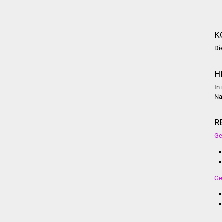
K
Di
H
In
Na
R
Ge
Ge