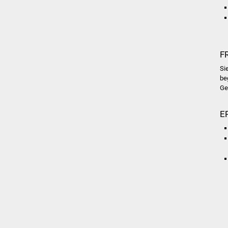
F
Si
be
Ge
E