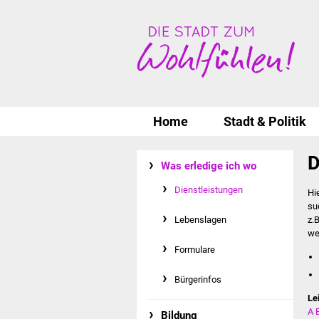
Home
Stadt & Politik
D
Was erledige ich wo
Dienstleistungen
Hi
su
Lebenslagen
z.
we
Formulare
Bürgerinfos
Le
A
Bildung