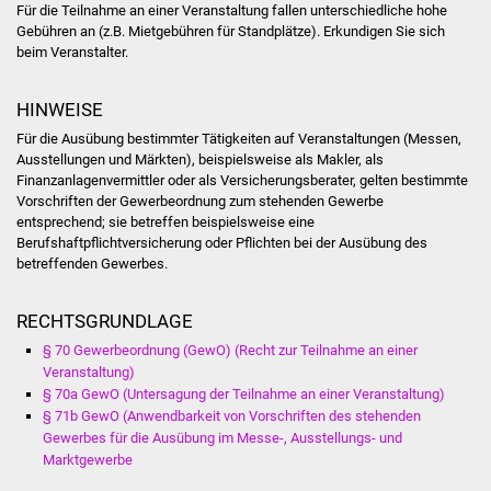
NETZMonitor
Für die Teilnahme an einer Veranstaltung fallen unterschiedliche hohe
Gebühren an (z.B. Mietgebühren für Standplätze). Erkundigen Sie sich
beim Veranstalter.
Gesundheit und Notfall
HINWEISE
Ärzte und Apotheken
Für die Ausübung bestimmter Tätigkeiten auf Veranstaltungen (Messen,
Ausstellungen und Märkten), beispielsweise als Makler, als
Pflege von Angehörigen
Finanzanlagenvermittler oder als Versicherungsberater, gelten bestimmte
Vorschriften der Gewerbeordnung zum stehenden Gewerbe
Hitzewarnung / UV-
entsprechend; sie betreffen beispielsweise eine
Index
Berufshaftpflichtversicherung oder Pflichten bei der Ausübung des
betreffenden Gewerbes.
ÖPNV
RECHTSGRUNDLAGE
Bürgerbus (MOBS)
§ 70 Gewerbeordnung (GewO) (Recht zur Teilnahme an einer
Veranstaltung)
§ 70a GewO (Untersagung der Teilnahme an einer Veranstaltung)
Abfall und Entsorgung
§ 71b GewO (Anwendbarkeit von Vorschriften des stehenden
Gewerbes für die Ausübung im Messe-, Ausstellungs- und
Kultur & Freizeit
Marktgewerbe