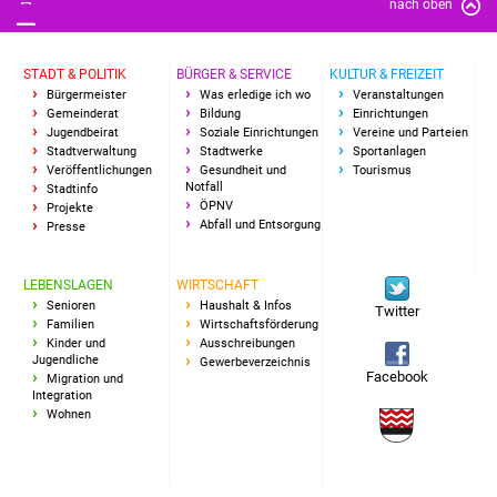
nach oben
Freundeskreis Asyl
STADT & POLITIK
BÜRGER & SERVICE
KULTUR & FREIZEIT
Ukraine-Hilfe
Bürgermeister
Was erledige ich wo
Veranstaltungen
Gemeinderat
Bildung
Einrichtungen
Wohnen
Jugendbeirat
Soziale Einrichtungen
Vereine und Parteien
Stadtverwaltung
Stadtwerke
Sportanlagen
Veröffentlichungen
Gesundheit und
Tourismus
Bauen in Süßen
Notfall
Stadtinfo
ÖPNV
Projekte
Abfall und Entsorgung
Presse
Wohnimmobilien +
Baugrundstücke
LEBENSLAGEN
WIRTSCHAFT
Senioren
Haushalt & Infos
Twitter
Wirtschaft
Familien
Wirtschaftsförderung
Kinder und
Ausschreibungen
Jugendliche
Gewerbeverzeichnis
Haushalt & Infos
Facebook
Migration und
Integration
Wohnen
Wirtschaftsförderung
Gewerbeimmobilien