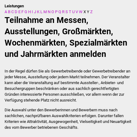
Leistungen
A
B
C
D
E
F
G
H
I
J
K
L
M
N
O
P
Q
R
S
T
U
V
W
X
Y
Z
Stadtverwaltung
Teilnahme an Messen,
Ansprechpartner
Ausstellungen, Großmärkten,
Wochenmärkten, Spezialmärkten
Behördenwegweiser
und Jahrmärkten anmelden
Stellenangebote
Kontakt
In der Regel dürfen Sie als Gewerbetreibende oder Gewerbetreibender an
jeder Messe, Ausstellung oder jedem Markt teilnehmen. Der Veranstalter
kann aber die Veranstaltung auf bestimmte Aussteller-, Anbieter- und
Veröffentlichungen
Besuchergruppen beschränken oder aus sachlich gerechtfertigten
Gründen interessierte Personen ausschließen, vor allem wenn der zur
Ortsrecht
Verfügung stehende Platz nicht ausreicht.
Die Auswahl unter den Bewerberinnen und Bewerbern muss nach
FNP / Bebauungspläne
sachlichen, nachprüfbaren Auswahlkriterien erfolgen.
Darunter fallen
Kriterien wie Attraktivität, Ausgewogenheit, Vielseitigkeit und Neuartigkeit
Wahlen
des vom Bewerber betriebenen Geschäfts.