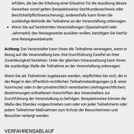
erfüllen, die bei der Erteilung einer Erlaubnis für die Ausübung dieses
Gewerbes sonst gelten (beispielsweise Sachkundenachweis oder
Was erledige ich wo
Berufshaftpflichtversicherung); anderenfalls kann Ihnen die
zuständige Behörde die Teilnahme an der Veranstaltung untersagen .
Dienstleistungen
Wenn Sie auf bestimmten Veranstaltungen (Spezialmarkt oder
Jahrmarkt) das Reisegewerbe ausüben wollen, benötigen Sie hierfür
Lebenslagen
eine Reisegewerbekarte.
Achtung
: Der Veranstalter kann Ihnen die Teilnahme verweigern, wenn in
Formulare
Bezug auf die Veranstaltung bzw. ihre Durchführung Zweifel an Ihrer
Zuverlässigkeit bestehen. Unter der gleichen Voraussetzung kann Ihnen
die zuständige Stelle die Teilnahme an der Veranstaltung untersagen.
Bürgerinfos
Wenn Sie als Teilnehmer zugelassen werden, verpflichten Sie sich, die in
Bildung
der Regel in den öffentlich-rechtlichen Teilnahmebedingungen (z.B. einer
Kommune) oder in den privatrechtlich vereinbarten (vertragsrechtlichen)
Bestimmungen enthaltenen Vorschriften des Veranstalters zur
Schulen
Durchführung der Veranstaltung zu befolgen.
Beispielsweise können die
Maße des Standes vorgeschrieben sein oder von jeder Teilnehmerin oder
Kindergärten
jedem Teilnehmer Maßnahmen zum Schutz der Besucherinnen und
Besucher verlangt werden.
Kolping-Musikschule
VERFAHRENSABLAUF