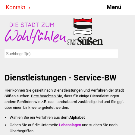
Menü
Kontakt
Stadt & Politik
Bürgermeister
Reden
Gemeinderat
Dienstleistungen - Service-BW
Ausschüsse
Hier können Sie gezielt nach Dienstleistungen und Verfahren der Stadt
Ratsinformationssystem
Süßen suchen.
Bitte beachten Sie
, dass für einige Dienstleistungen
andere Behörden wie z.B. das Landratsamt zuständig sind und Sie ggf.
Jugendbeirat
über einen Link weitergeleitet werden.
Wählen Sie ein Verfahren aus dem
Alphabet
Summerrockfestival
Gehen Sie auf die Unterseite
Lebenslagen
und suchen Sie nach
Oberbegriffen
Hallenbadparty