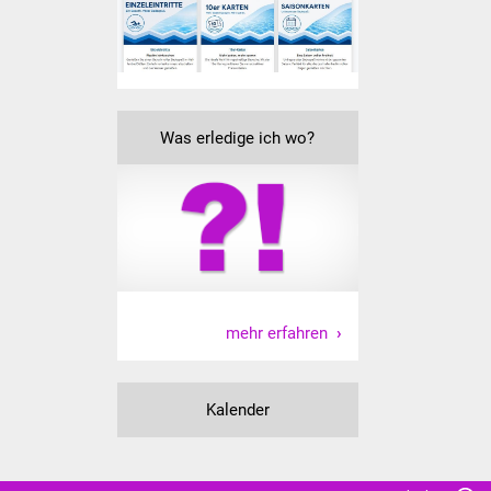
Senioren
Stadtseniorenrat
Sommerwochen für
Ältere
Was erledige ich wo?
Seniorenwohn- und
Pflegeheim
Familien
Familientreff
mehr erfahren
Kinder und Jugendliche
Kalender
Schülerferienprogramm
Migration und Integration