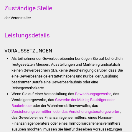
Stadtinfo
Zuständige Stelle
der Veranstalter
Jubiläumsjahr 2021
Partnerstädte
Leistungsdetails
Projekte
VORAUSSETZUNGEN
Als teilnehmender Gewerbetreibender benötigen Sie auf behördlich
Schulentwicklung Bizet
festgesetzten Messen, Ausstellungen und Märkten grundsätzlich
keinen Gewerbeschein (d.h. keine Bescheinigung darüber, dass Sie
Sanierung Hallenbad
eine Gewerbeanzeige erstattet haben) und nur bei der Ausübung
bestimmter Berufe eine Gewerbeerlaubnis oder eine
Sanierung Bizethalle
Reisegewerbekarte..
Wenn Sie auf einer Veranstaltung das
Bewachungsgewerbe
, das
Versteigerergewerbe, das
Gewerbe der Makler, Bauträger oder
Ortsentwicklung
Baubetreuer
oder der Wohnimmobilienverwalter, das
Versicherungsvermittler- oder das Versicherungsberatergewerbe
,
Presse
das Gewerbe eines Finanzanlagenvermittlers, eines Honorar-
Finanzanlagenberaters oder eines Immobiliardarlehensvermittlers
Bürger & Service
ausüben möchten, müssen Sie hierfür dieselben Voraussetzungen