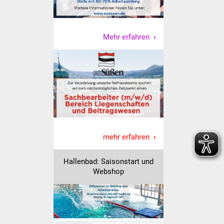
Vereine und Parteien
Selbsteintrag Vereine
Mehr erfahren
Beirat Süßener Vereine
Sportanlagen
Tourismus
Erlebnisregion
mehr erfahren
Schwäbischer Albtrauf
Hallenbad: Saisonstart und
Route der
Webshop
Industriekultur
Lebenslagen