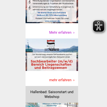
Freundeskreis Asyl
Ukraine-Hilfe
Wohnen
Mehr erfahren
Bauen in Süßen
Wohnimmobilien +
Baugrundstücke
Wirtschaft
Haushalt & Infos
mehr erfahren
Wirtschaftsförderung
Hallenbad: Saisonstart und
Webshop
Gewerbeimmobilien