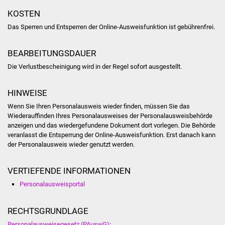
KOSTEN
Vereine und Parteien
Das Sperren und Entsperren der Online-Ausweisfunktion ist gebührenfrei.
Selbsteintrag Vereine
BEARBEITUNGSDAUER
Beirat Süßener Vereine
Die Verlustbescheinigung wird in der Regel sofort ausgestellt.
Sportanlagen
HINWEISE
Wenn Sie Ihren Personalausweis wieder finden,
müssen Sie das
Tourismus
Wiederauffinden Ihres Personalausweises der Personalausweisbehörde
anzeigen und das wiedergefundene Dokument dort vorlegen.
Die Behörde
Erlebnisregion
veranlasst
die Entsperrung der Online-Ausweisfunktion.
Erst danach kann
Schwäbischer Albtrauf
der Personalausweis wieder genutzt werden.
Route der
VERTIEFENDE INFORMATIONEN
Industriekultur
Personalausweisportal
Lebenslagen
RECHTSGRUNDLAGE
Personalausweisegesetz (PAuswG)
: