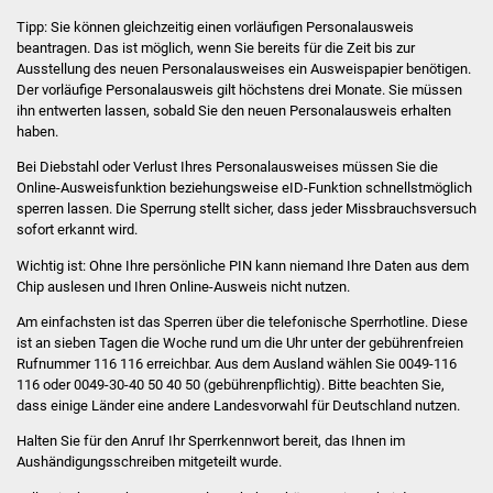
Stadtinfo
Tipp:
Sie können gleichzeitig einen vorläufigen Personalausweis
beantragen. Das ist möglich, wenn Sie bereits für die Zeit bis zur
Jubiläumsjahr 2021
Ausstellung des neuen Personalausweises ein Ausweispapier benötigen.
Der vorläufige Personalausweis gilt höchstens drei Monate
. Sie müssen
ihn entwerten lassen, sobald Sie den neuen Personalausweis erhalten
Partnerstädte
haben.
Bei Diebstahl oder Verlust Ihres Personalausweises müssen Sie die
Projekte
Online-Ausweisfunktion beziehungsweise
eID-Funktion
schnellstmöglich
sperren lassen. Die Sperrung stellt sicher, dass jeder Missbrauchsversuch
Schulentwicklung Bizet
sofort erkannt wird.
Wichtig ist: Ohne Ihre persönliche PIN kann niemand Ihre Daten aus dem
Sanierung Hallenbad
Chip auslesen und Ihren Online-Ausweis nicht nutzen.
Am einfachsten ist das Sperren über die telefonische Sperrhotline. Diese
Sanierung Bizethalle
ist an sieben Tagen die Woche rund um die Uhr unter der gebührenfreien
Rufnummer 116 116 erreichbar. Aus dem Ausland wählen Sie 0049-116
Ortsentwicklung
116 oder 0049-30-40 50 40 50 (gebührenpflichtig). Bitte beachten Sie,
dass einige Länder eine andere Landesvorwahl für Deutschland nutzen.
Presse
Halten Sie für den Anruf Ihr Sperrkennwort bereit, das Ihnen im
Aushändigungsschreiben mitgeteilt wurde.
Bürger & Service