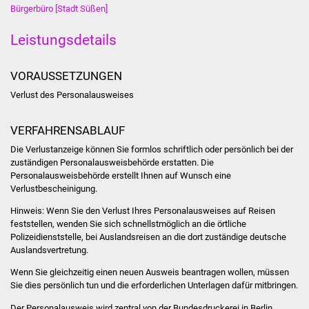
NETZMonitor
Bürgerbüro [Stadt Süßen]
Leistungsdetails
Gesundheit und Notfall
Ärzte und Apotheken
VORAUSSETZUNGEN
Verlust des Personalausweises
Pflege von Angehörigen
VERFAHRENSABLAUF
Hitzewarnung / UV-
Die Verlustanzeige können Sie formlos schriftlich oder persönlich bei der
Index
zuständigen Personalausweisbehörde erstatten. Die
Personalausweisbehörde erstellt Ihnen auf Wunsch eine
ÖPNV
Verlustbescheinigung.
Hinweis: Wenn Sie den Verlust Ihres Personalausweises auf Reisen
Bürgerbus (MOBS)
feststellen, wenden Sie sich schnellstmöglich an die örtliche
Polizeidienststelle, bei Auslandsreisen an die dort zuständige deutsche
Abfall und Entsorgung
Auslandsvertretung.
Wenn Sie gleichzeitig einen neuen Ausweis beantragen wollen, müssen
Kultur & Freizeit
Sie dies persönlich tun und die erforderlichen Unterlagen dafür mitbringen.
Der Personalausweis wird zentral von der Bundesdruckerei in Berlin