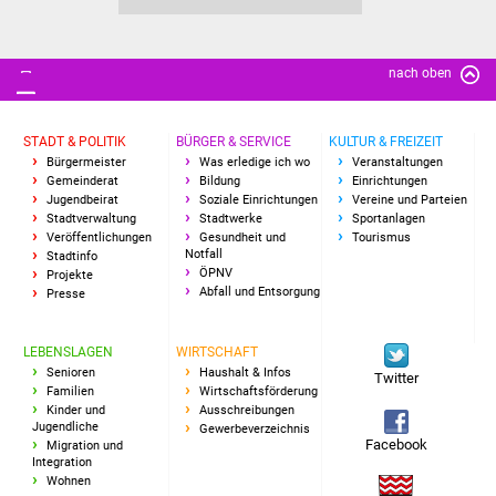
nach oben
STADT & POLITIK
BÜRGER & SERVICE
KULTUR & FREIZEIT
Bürgermeister
Was erledige ich wo
Veranstaltungen
Gemeinderat
Bildung
Einrichtungen
Jugendbeirat
Soziale Einrichtungen
Vereine und Parteien
Stadtverwaltung
Stadtwerke
Sportanlagen
Veröffentlichungen
Gesundheit und
Tourismus
Notfall
Stadtinfo
ÖPNV
Projekte
Abfall und Entsorgung
Presse
LEBENSLAGEN
WIRTSCHAFT
Senioren
Haushalt & Infos
Twitter
Familien
Wirtschaftsförderung
Kinder und
Ausschreibungen
Jugendliche
Gewerbeverzeichnis
Facebook
Migration und
Integration
Wohnen