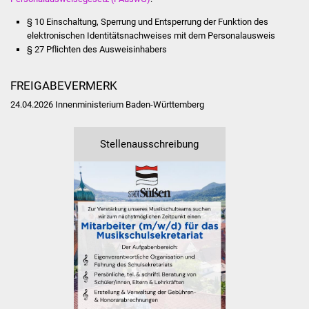
Senioren
§ 10 Einschaltung, Sperrung und Entsperrung der Funktion des
Stadtseniorenrat
elektronischen Identitätsnachweises mit dem Personalausweis
§ 27 Pflichten des Ausweisinhabers
Sommerwochen für
Ältere
FREIGABEVERMERK
24.04.2026 Innenministerium Baden-Württemberg
Seniorenwohn- und
Pflegeheim
Stellenausschreibung
Familien
Familientreff
Kinder und Jugendliche
Schülerferienprogramm
Migration und Integration