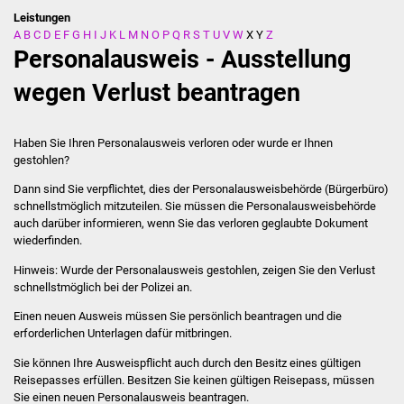
Leistungen
A
B
C
D
E
F
G
H
I
J
K
L
M
N
O
P
Q
R
S
T
U
V
W
X
Y
Z
Stadtverwaltung
Personalausweis - Ausstellung
Ansprechpartner
wegen Verlust beantragen
Behördenwegweiser
Haben Sie Ihren Personalausweis verloren oder wurde er Ihnen
gestohlen?
Stellenangebote
Dann sind Sie verpflichtet, dies der Personalausweisbehörde (Bürgerbüro)
schnellstmöglich mitzuteilen. Sie müssen die Personalausweisbehörde
Kontakt
auch darüber informieren, wenn Sie das verloren geglaubte Dokument
wiederfinden.
Veröffentlichungen
Hinweis: Wurde der Personalausweis gestohlen, zeigen Sie den Verlust
schnellstmöglich bei der Polizei an.
Ortsrecht
Einen neuen Ausweis müssen Sie persönlich beantragen und die
erforderlichen Unterlagen dafür mitbringen.
FNP / Bebauungspläne
Sie können Ihre Ausweispflicht auch durch den Besitz eines gültigen
Wahlen
Reisepasses erfüllen.
Besitzen Sie keinen gültigen Reisepass, müssen
Sie einen neuen Personalausweis beantragen.