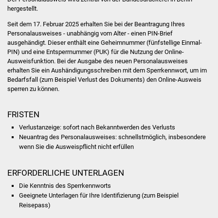
Veranstaltungen
hergestellt.
Seit dem 17. Februar 2025 erhalten Sie bei
der Beantragung
Ihres
Stadtfest
Personalausweises
- unabhängig vom Alter -
einen PIN-Brief
ausgehändigt. Dieser enthält eine
Geheimnummer
(fünfstellige Einmal
-
Ostermarkt
PIN
)
und
eine
Entsperrnummer (PUK)
für die Nutzung der Online-
Ausweisfunktion.
Bei der Ausgabe des neuen Personalausweises
erhalten Sie ein Aushändigungsschreiben mit dem Sperrkennwort, um im
Einrichtungen
Bedarfsfall (zum Beispiel Verlust des Dokuments) den Online-Ausweis
sperren zu können
.
Hallenbad
FRISTEN
Stadtbücherei
Verlustanzeige: sofort nach Bekanntwerden des Verlusts
Neuantrag des Personalausweises: schnellstmöglich, insbesondere
Stadtarchiv
wenn Sie die Ausweispflicht nicht erfüllen
Zehntscheuer
ERFORDERLICHE UNTERLAGEN
Bürgerhaus
Die Kenntnis des Sperrkennworts
Geeignete Unterlagen für Ihre Identifizierung (zum Beispiel
Reisepass)
Kulturhalle