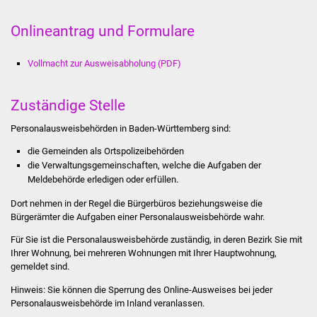
Volkshochschule
Onlineantrag und Formulare
Soziale Einrichtungen
Vollmacht zur Ausweisabholung (PDF)
Kirchen
Zuständige Stelle
Lokale Agenda
Personalausweisbehörden in Baden-Württemberg sind:
Jugendhaus
die Gemeinden als Ortspolizeibehörden
die Verwaltungsgemeinschaften,
welche die Aufgaben der
Fachteam Jugend
Meldebehörde erledigen oder erfüllen.
Dort nehmen in der Regel die Bürgerbüros beziehungsweise die
Kinder- und
Bürgerämter die Aufgaben einer Personalausweisbehörde wahr.
Familienzentrum
Für Sie ist die Personalausweisbehörde zuständig, in deren Bezirk Sie mit
Ihrer Wohnung, bei mehreren Wohnungen mit Ihrer Hauptwohnung,
Stadtwerke
gemeldet sind.
Suenergie
Hinweis: Sie können die Sperrung des Online-Ausweises bei jeder
Personalausweisbehörde im Inland veranlassen.