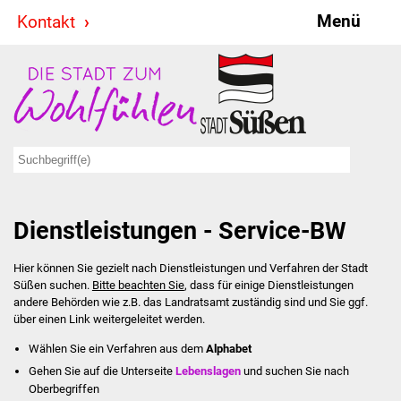
Menü
Kontakt
Stadt & Politik
Bürgermeister
Reden
Gemeinderat
Dienstleistungen - Service-BW
Ausschüsse
Hier können Sie gezielt nach Dienstleistungen und Verfahren der Stadt
Ratsinformationssystem
Süßen suchen.
Bitte beachten Sie
, dass für einige Dienstleistungen
andere Behörden wie z.B. das Landratsamt zuständig sind und Sie ggf.
Jugendbeirat
über einen Link weitergeleitet werden.
Wählen Sie ein Verfahren aus dem
Alphabet
Summerrockfestival
Gehen Sie auf die Unterseite
Lebenslagen
und suchen Sie nach
Oberbegriffen
Hallenbadparty