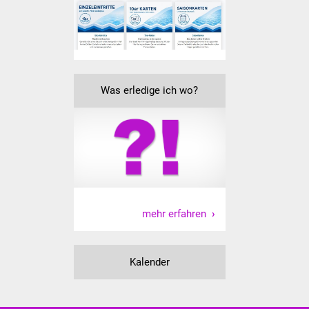
Freundeskreis Asyl
Ukraine-Hilfe
Wohnen
Was erledige ich wo?
Bauen in Süßen
Wohnimmobilien +
Baugrundstücke
Wirtschaft
mehr erfahren
Haushalt & Infos
Wirtschaftsförderung
Kalender
Gewerbeimmobilien