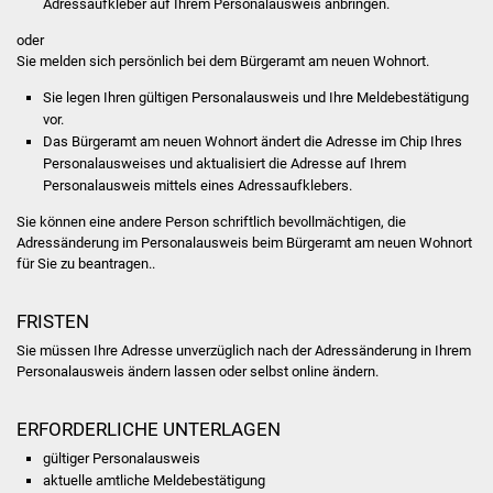
Adressaufkleber auf Ihrem Personalausweis anbringen.
Volkshochschule
oder
Sie melden sich persönlich bei dem Bürgeramt am neuen Wohnort.
Soziale Einrichtungen
Sie legen Ihren gültigen Personalausweis und Ihre Meldebestätigung
Kirchen
vor.
Das Bürgeramt am neuen Wohnort ändert die Adresse im Chip Ihres
Personalausweises und aktualisiert die Adresse auf Ihrem
Lokale Agenda
Personalausweis mittels eines Adressaufklebers.
Jugendhaus
Sie können eine andere Person schriftlich bevollmächtigen, die
Adressänderung im Personalausweis beim Bürgeramt am neuen Wohnort
für Sie zu beantragen..
Fachteam Jugend
FRISTEN
Kinder- und
Familienzentrum
Sie müssen Ihre Adresse unverzüglich nach der Adressänderung
in Ihrem
Personalausweis
ändern lassen
oder selbst online ändern
.
Stadtwerke
ERFORDERLICHE UNTERLAGEN
Suenergie
gültiger Personalausweis
aktuelle amtliche Meldebestätigung