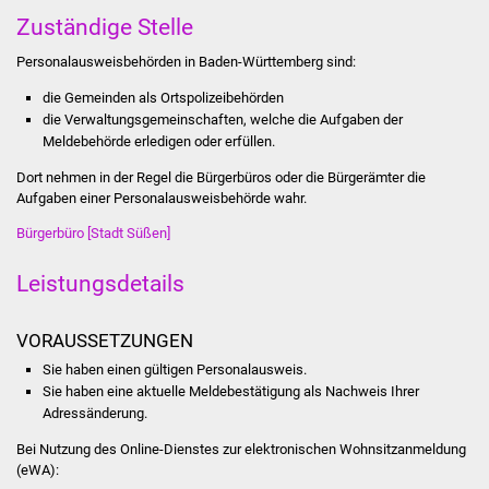
Stadtinfo
Zuständige Stelle
Personalausweisbehörden in Baden-Württemberg sind:
Jubiläumsjahr 2021
die Gemeinden als Ortspolizeibehörden
die Verwaltungsgemeinschaften,
welche die Aufgaben der
Partnerstädte
Meldebehörde erledigen oder erfüllen.
Projekte
Dort nehmen in der Regel die Bürgerbüros oder die Bürgerämter die
Aufgaben einer Personalausweisbehörde wahr.
Schulentwicklung Bizet
Bürgerbüro [Stadt Süßen]
Sanierung Hallenbad
Leistungsdetails
Sanierung Bizethalle
VORAUSSETZUNGEN
Sie haben einen gültigen Personalausweis.
Ortsentwicklung
Sie haben eine aktuelle Meldebestätigung als Nachweis Ihrer
Adressänderung.
Presse
Bei Nutzung des Online-Dienstes zur elektronischen Wohnsitzanmeldung
(eWA):
Bürger & Service