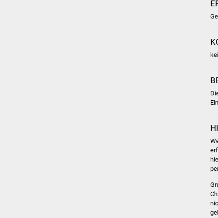
E
Ge
K
ke
B
Di
Ei
H
We
er
hi
pe
Gr
Ch
ni
ge