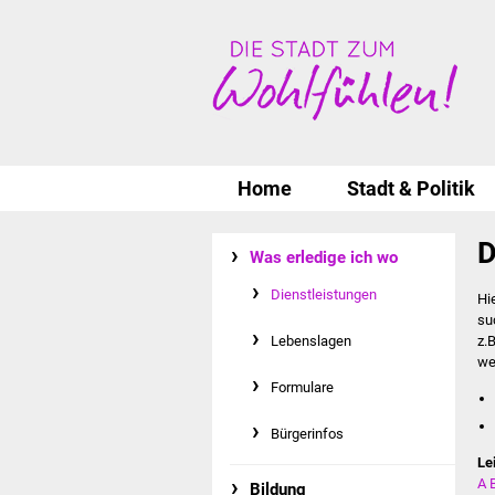
Home
Stadt & Politik
D
Was erledige ich wo
Dienstleistungen
Hi
su
Lebenslagen
z.
we
Formulare
Bürgerinfos
Le
A
Bildung