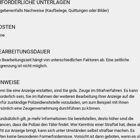
RFORDERLICHE UNTERLAGEN
gebenenfalls Nachweise (Kaufbelege, Quittungen oder Bilder)
OSTEN
ine
EARBEITUNGSDAUER
e Bearbeitungszeit hängt von unterschiedlichen Faktoren ab. Eine zeitliche
ngrenzung ist nicht möglich.
INWEISE
nn Sie eine Anzeige erstatten, sind Sie grds. Zeuge im Strafverfahren. Es kann
forderlich sein, Sie im Rahmen der weiteren Bearbeitung Ihrer Anzeige auf die
erfür zuständige Polizeidienststelle vorzuladen, um zum Beispiel mit Ihnen
rsönlich eine Zeugenvernehmung durchführen zu können.
undsätzlich gilt, je mehr Informationen Sie bereitstellen, desto höher sind die
ancen, dass die Polizei den Täter findet. Wer Kenntnis einer Straftat hat, diese a
cht zur Anzeige bringt, kann sich unter Umständen selbst strafbar machen. Es
lten keine besonderen Formerfordernisse. Vorsicht ist dann geboten, wenn es s