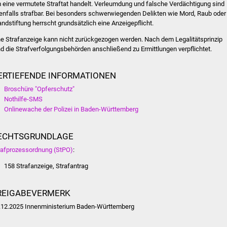
 eine vermutete Straftat handelt. Verleumdung und falsche Verdächtigung sind
enfalls strafbar. Bei besonders schwerwiegenden Delikten wie Mord, Raub oder
andstiftung herrscht grundsätzlich eine Anzeigepflicht.
ne Strafanzeige kann nicht zurückgezogen werden. Nach dem Legalitätsprinzip
nd die Strafverfolgungsbehörden anschließend zu Ermittlungen verpflichtet.
ERTIEFENDE INFORMATIONEN
Broschüre "Opferschutz"
Nothilfe-SMS
Onlinewache der Polizei in Baden-Württemberg
ECHTSGRUNDLAGE
rafprozessordnung (StPO)
:
158 Strafanzeige, Strafantrag
REIGABEVERMERK
.12.2025
Innenministerium Baden-Württemberg