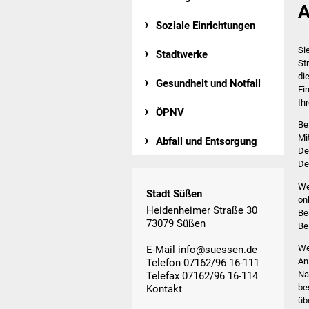
A
Soziale Einrichtungen
Si
Stadtwerke
St
di
Gesundheit und Notfall
Ei
Ih
ÖPNV
Be
Mi
Abfall und Entsorgung
De
De
We
Stadt Süßen
on
Heidenheimer Straße 30
Be
73079 Süßen
Be
We
E-Mail
info@suessen.de
An
Telefon 07162/96 16-111
Na
Telefax 07162/96 16-114
be
Kontakt
üb