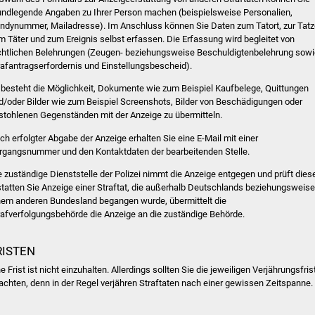
undlegende Angaben zu Ihrer Person machen (beispielsweise Personalien,
ndynummer, Mailadresse). Im Anschluss können Sie Daten zum Tatort, zur Tatze
m Täter und zum Ereignis selbst erfassen. Die Erfassung wird begleitet von
chtlichen Belehrungen (Zeugen- beziehungsweise Beschuldigtenbelehrung sowi
rafantragserfordernis und Einstellungsbescheid).
 besteht die Möglichkeit, Dokumente wie zum Beispiel Kaufbelege, Quittungen
d/oder Bilder wie zum Beispiel Screenshots, Bilder von Beschädigungen oder
stohlenen Gegenständen mit der Anzeige zu übermitteln.
ch erfolgter Abgabe der Anzeige erhalten Sie eine E-Mail mit einer
rgangsnummer und den Kontaktdaten der bearbeitenden Stelle.
e zuständige Dienststelle der Polizei nimmt die Anzeige entgegen und prüft dies
statten Sie Anzeige einer Straftat, die außerhalb Deutschlands beziehungsweise
nem anderen Bundesland begangen wurde, übermittelt die
rafverfolgungsbehörde die Anzeige an die zuständige Behörde.
RISTEN
e Frist ist nicht einzuhalten. Allerdings sollten Sie die jeweiligen Verjährungsfris
achten, denn in der Regel verjähren Straftaten nach einer gewissen Zeitspanne.