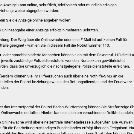
ne Anzeige kann online, schriftlich, telefonisch oder mündlich erfolgen
ziehungsweise abgegeben werden.
nn Sie die Anzeige online abgeben wollen:
e Onlineabgabe einer Anzeige erfolgt in mehreren Schritten.
htung: Der Weg über die Onlinewache oder eine E-Mail ist auf keinen Fall für
tfälle geeignet - wählen Sie in diesem Fall die Notrufnummer 110.
r- oder sprachbehinderte Menschen können sich mit dem Faxnotruf 110 direkt 
e jeweils zuständige Polizeidienststelle wenden. Nur so kann gewährleistet
rden, dass Sie unverzüglich die nächstgelegene Polizeidienststelle erreichen.
ßerdem können Sie Ihr Hilfeersuchen auch über eine Nothilfe-SMS an die
itstellen der Polizei beziehungsweise des Rettungsdienstes und der Feuerwehr
nden.
er das Internetportal der Polizei Baden-Württemberg können Sie Strafanzeige ü
e Onlinewache erstatten. Hierbei kann es sich um verschiedene Delikte handeln.
e Onlinewache wird über eine zentrale Internetadresse aufgerufen. Die Auswahl
s für die Bearbeitung zuständigen Bundeslandes erfolgt über den Ereignisort. N
swahl des Formulars zur Anzeigeerstattung von anderen Straftaten können Sie