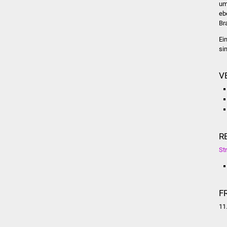
um
eb
Br
Ei
si
V
R
St
F
11