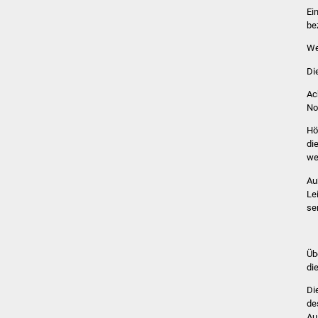
Ei
be
We
Di
Ac
No
Hö
di
we
Au
Le
se
Üb
di
Di
de
Au