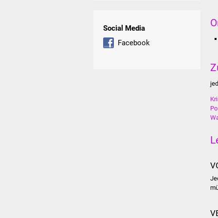
O
Social Media
Facebook
Z
je
Kr
Po
Wa
L
V
Je
mü
V