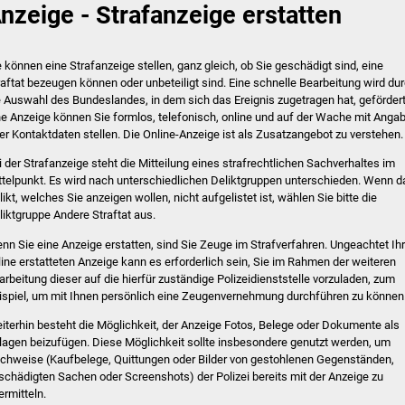
nzeige - Strafanzeige erstatten
e können eine Strafanzeige stellen, ganz gleich, ob Sie geschädigt sind, eine
raftat bezeugen können oder unbeteiligt sind. Eine schnelle Bearbeitung wird du
e Auswahl des Bundeslandes, in dem sich das Ereignis zugetragen hat, gefördert
ne Anzeige können Sie formlos, telefonisch, online und auf der Wache mit Anga
rer Kontaktdaten stellen. Die Online-Anzeige ist als Zusatzangebot zu verstehen.
i der Strafanzeige steht die Mitteilung eines strafrechtlichen Sachverhaltes im
ttelpunkt. Es wird nach unterschiedlichen Deliktgruppen unterschieden. Wenn d
likt, welches Sie anzeigen wollen, nicht aufgelistet ist, wählen Sie bitte die
liktgruppe Andere Straftat aus.
nn Sie eine Anzeige erstatten, sind Sie Zeuge im Strafverfahren. Ungeachtet Ihr
line erstatteten Anzeige kann es erforderlich sein, Sie im Rahmen der weiteren
arbeitung dieser auf die hierfür zuständige Polizeidienststelle vorzuladen, zum
ispiel, um mit Ihnen persönlich eine Zeugenvernehmung durchführen zu können
iterhin besteht die Möglichkeit, der Anzeige Fotos, Belege oder Dokumente als
lagen beizufügen. Diese Möglichkeit sollte insbesondere genutzt werden, um
chweise (Kaufbelege, Quittungen oder Bilder von gestohlenen Gegenständen,
schädigten Sachen oder Screenshots) der Polizei bereits mit der Anzeige zu
ermitteln.