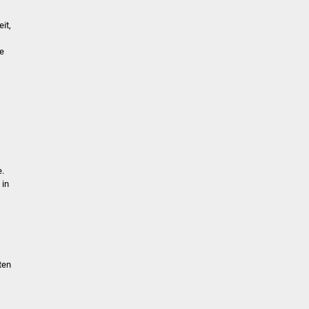
it,
e
e.
 in
ten