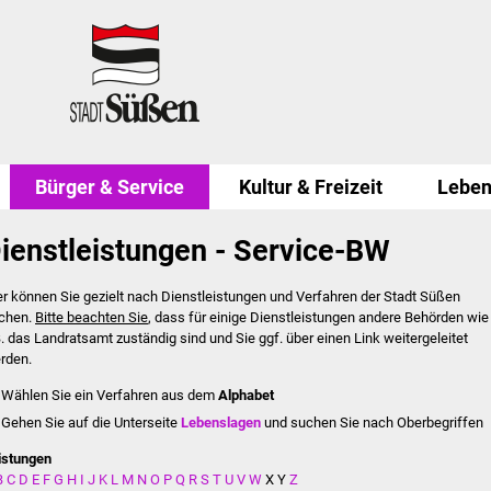
Bürger & Service
Kultur & Freizeit
Leben
ienstleistungen - Service-BW
er können Sie gezielt nach Dienstleistungen und Verfahren der Stadt Süßen
chen.
Bitte beachten Sie
, dass für einige Dienstleistungen andere Behörden wie
B. das Landratsamt zuständig sind und Sie ggf. über einen Link weitergeleitet
rden.
Wählen Sie ein Verfahren aus dem
Alphabet
Gehen Sie auf die Unterseite
Lebenslagen
und suchen Sie nach Oberbegriffen
istungen
B
C
D
E
F
G
H
I
J
K
L
M
N
O
P
Q
R
S
T
U
V
W
X
Y
Z