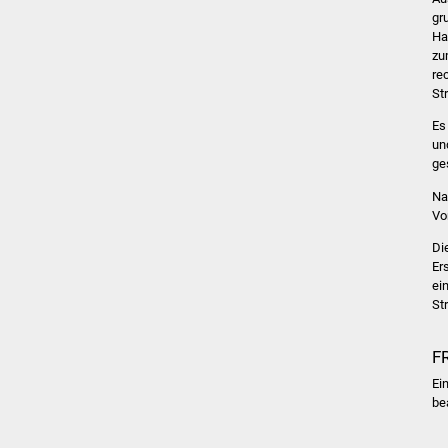
gr
Ha
zu
re
St
Es
un
ge
Na
Vo
Di
Er
ei
St
F
Ein
be