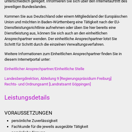
unterschiedlich geregelt. Informieren Sie sich über den Internetauftritt des
jeweiligen Bundeslandes.
Was erledige ich wo
Kommen Sie aus Deutschland oder einem Mitgliedsland der Europäischen
Union und möchten in Baden-Württemberg eine Tätigkeit nach der EU-
Dienstleistungen
Dienstleistungsrichtlinie aufnehmen oder üben Sie hier bereits eine
Dienstleistung aus, können Sie sich auch an den einheitlichen
Lebenslagen
Ansprechpartner wenden. Der einheitliche Ansprechpartner lotst Sie
Schritt für Schritt durch die einzelnen Verwaltungsverfahren.
Formulare
Weitere Informationen zum Einheitlichen Ansprechpartner finden Sie in
diesem Internetportal unter:
Bürgerinfos
Einheitlicher Ansprechpartner/Einheitliche Stelle
Landesbergdirektion, Abteilung 9 [Regierungspräsidium Freiburg]
Bildung
Rechts- und Ordnungsamt [Landratsamt Göppingen]
Schulen
Leistungsdetails
Kindergärten
VORAUSSETZUNGEN
persönliche Zuverlässigkeit
Kolping-Musikschule
Fachkunde für die jeweils ausgeübte Tätigkeit