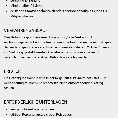
persönliche Eignung
Volkshochschule
Mindestalter: 21 Jahre
deutsche Staatsangehörigkeit oder Staatsangehörigkeit eines EU-
Soziale Einrichtungen
Mitgliedstaates
Kirchen
VERFAHRENSABLAUF
Den Befähigungsschein zum Umgang und/oder Verkehr mit
Lokale Agenda
explosionsgefährlichen Stoffen müssen Sie beantragen. Je nach Angebot
der zuständigen Stelle kann Ihnen ein Formular oder ein Online-Prozess
Jugendhaus
zur Verfügug gestellt werden. Gegebenenfalls müssen Sie auch
persönlich bei der zuständigen Behörde vorstellig werden.
Fachteam Jugend
FRISTEN
Kinder- und
Ein Befähigungsschein wird in der Regel auf fünf Jahre befristet. Zur
Familienzentrum
Verlängerung müssen Sie rechtzeitig einen entsprechenden Antrag
stellen.
Stadtwerke
ERFORDERLICHE UNTERLAGEN
Suenergie
ausgefüllte Antragsformulare
gültiger Personalausweis oder Reisepass