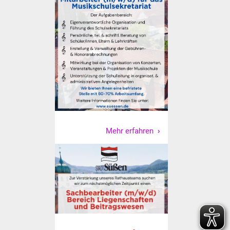
Vereine und Parteien
Selbsteintrag Vereine
Beirat Süßener Vereine
Sportanlagen
Tourismus
Mehr erfahren
Erlebnisregion
Schwäbischer Albtrauf
Route der
Industriekultur
Lebenslagen