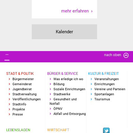
Freundeskreis Asyl
mehr erfahren
Ukraine-Hilfe
Kalender
Wohnen
Bauen in Süßen
nach oben
Wohnimmobilien +
Baugrundstücke
STADT & POLITIK
BÜRGER & SERVICE
KULTUR & FREIZEIT
Bürgermeister
Was erledige ich wo
Veranstaltungen
Gemeinderat
Bildung
Einrichtungen
Wirtschaft
Jugendbeirat
Soziale Einrichtungen
Vereine und Parteien
Stadtverwaltung
Stadtwerke
Sportanlagen
Haushalt & Infos
Veröffentlichungen
Gesundheit und
Tourismus
Notfall
Stadtinfo
ÖPNV
Projekte
Wirtschaftsförderung
Abfall und Entsorgung
Presse
Gewerbeimmobilien
LEBENSLAGEN
WIRTSCHAFT