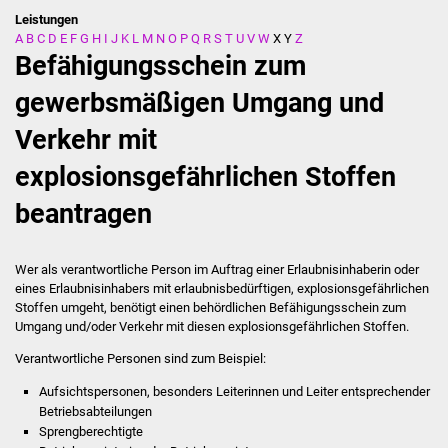
Leistungen
A
B
C
D
E
F
G
H
I
J
K
L
M
N
O
P
Q
R
S
T
U
V
W
X
Y
Z
Stadtverwaltung
Befähigungsschein zum
Ansprechpartner
gewerbsmäßigen Umgang und
Verkehr mit
Behördenwegweiser
explosionsgefährlichen Stoffen
Stellenangebote
beantragen
Kontakt
Wer als verantwortliche Person im Auftrag einer Erlaubnisinhaberin oder
Veröffentlichungen
eines Erlaubnisinhabers mit erlaubnisbedürftigen, explosionsgefährlichen
Stoffen umgeht, benötigt einen behördlichen Befähigungsschein zum
Ortsrecht
Umgang und/oder Verkehr mit diesen explosionsgefährlichen Stoffen.
Verantwortliche Personen sind zum Beispiel:
FNP / Bebauungspläne
Aufsichtspersonen, besonders Leiterinnen und Leiter entsprechender
Betriebsabteilungen
Wahlen
Sprengberechtigte