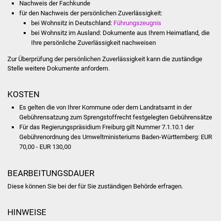
Nachweis der Fachkunde
NETZMonitor
für den Nachweis der persönlichen Zuverlässigkeit:
bei Wohnsitz in Deutschland:
Führungszeugnis
Gesundheit und Notfall
bei Wohnsitz im Ausland: Dokumente aus Ihrem Heimatland, die
Ihre persönliche Zuverlässigkeit nachweisen
Ärzte und Apotheken
Zur Überprüfung der persönlichen Zuverlässigkeit kann die zuständige
Stelle weitere Dokumente anfordern.
Pflege von Angehörigen
KOSTEN
Hitzewarnung / UV-
Es gelten die von Ihrer Kommune oder dem Landratsamt in der
Index
Gebührensatzung zum Sprengstoffrecht festgelegten Gebührensätze
Für das Regierungspräsidium Freiburg gilt Nummer 7.1.10.1 der
ÖPNV
Gebührenordnung des Umweltministeriums Baden-Württemberg: EUR
70,00 - EUR 130,00
Bürgerbus (MOBS)
BEARBEITUNGSDAUER
Abfall und Entsorgung
Diese können Sie bei der für Sie zuständigen Behörde erfragen.
Kultur & Freizeit
HINWEISE