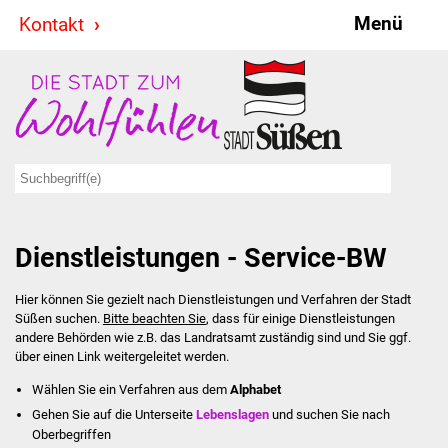
Menü
Kontakt
Stadt & Politik
Bürgermeister
Reden
Gemeinderat
Dienstleistungen - Service-BW
Ausschüsse
Hier können Sie gezielt nach Dienstleistungen und Verfahren der Stadt
Ratsinformationssystem
Süßen suchen.
Bitte beachten Sie
, dass für einige Dienstleistungen
andere Behörden wie z.B. das Landratsamt zuständig sind und Sie ggf.
Jugendbeirat
über einen Link weitergeleitet werden.
Wählen Sie ein Verfahren aus dem
Alphabet
Summerrockfestival
Gehen Sie auf die Unterseite
Lebenslagen
und suchen Sie nach
Oberbegriffen
Hallenbadparty