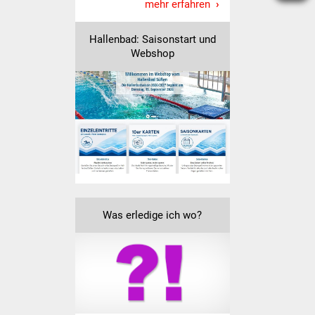
Senioren
mehr erfahren
Stadtseniorenrat
Hallenbad: Saisonstart und
Webshop
Sommerwochen für
Ältere
Seniorenwohn- und
Pflegeheim
Familien
Familientreff
Was erledige ich wo?
Kinder und Jugendliche
Schülerferienprogramm
Migration und Integration