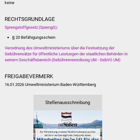
Veranstaltungen
keine
Stadtfest
RECHTSGRUNDLAGE
Sprengstoffgesetz (SprengG)
:
Ostermarkt
§ 20 Befähigungsschein
Einrichtungen
Verordnung des Umweltministeriums über die Festsetzung der
Gebührensätze für öffentliche Leistungen der staatlichen Behörden in
seinem Geschäftsbereich (Gebührenverordnung UM - GebVO UM)
Hallenbad
Stadtbücherei
FREIGABEVERMERK
16.01.2026 Umweltministerium Baden-Württemberg
Stadtarchiv
Stellenausschreibung
Zehntscheuer
Bürgerhaus
Kulturhalle