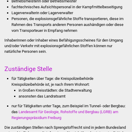
Betriebsmeisterin oder Betriebsmeister
Stadtinfo
fachtechnisches Aufsichtspersonal in der Kampfmittelbeseitigung
Lagerverwalterin oder Lagerverwalter
Jubiläumsjahr 2021
Personen, die explosionsgefährliche Stoffe transportieren, diese im
Rahmen des Transports anderen Personen aushändigen oder diese
vom Transporteuer in Empfang nehmen
Partnerstädte
Inhaberinnen oder Inhaber eines Befähigungsscheines für den Umgang
und/oder Verkehr mit explosionsgefährlichen Stoffen können nur
Projekte
natürliche Personen sein.
Schulentwicklung Bizet
Zuständige Stelle
Sanierung Hallenbad
für Tätigkeiten über Tage: die Kreispolizeibehörde
Kreispolizeibehörde ist, je nach Ihrem Wohnort:
Sanierung Bizethalle
in Großen Kreisstädten: die Stadtverwaltung
ansonsten das Landratsamt
Ortsentwicklung
nur für Tätigkeiten unter Tage, zum Beispiel im Tunnel- oder Bergbau:
das
Landesamt für Geologie, Rohstoffe und Bergbau (LGRB) am
Presse
Regierungspräsidium Freiburg
Die zuständigen Stellen nach Sprengstoffrecht sind in jedem Bundesland
Bürger & Service