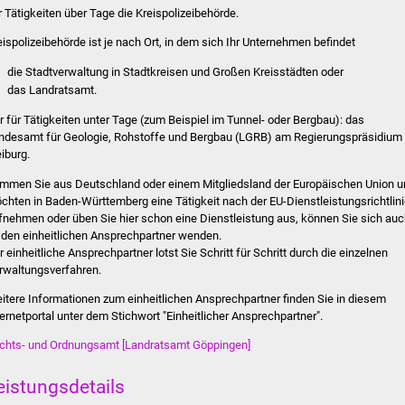
r Tätigkeiten über Tage die Kreispolizeibehörde.
eispolizeibehörde ist je nach Ort, in dem sich Ihr Unternehmen befindet
die Stadtverwaltung
in Stadtkreisen und Großen Kreisstädten oder
das Landratsamt.
r für Tätigkeiten unter Tage (zum Beispiel im Tunnel- oder Bergbau): das
ndesamt für Geologie, Rohstoffe und Bergbau (LGRB) am Regierungspräsidium
eiburg.
mmen Sie aus Deutschland oder einem Mitgliedsland der Europäischen Union u
chten in Baden-Württemberg eine Tätigkeit nach der EU-Dienstleistungsrichtlin
fnehmen oder üben Sie hier schon eine Dienstleistung aus, können Sie sich au
 den einheitlichen Ansprechpartner wenden.
r einheitliche Ansprechpartner lotst Sie Schritt für Schritt durch die einzelnen
rwaltungsverfahren.
itere Informationen zum einheitlichen Ansprechpartner finden Sie in diesem
ternetportal unter dem Stichwort "Einheitlicher Ansprechpartner".
chts- und Ordnungsamt [Landratsamt Göppingen]
eistungsdetails