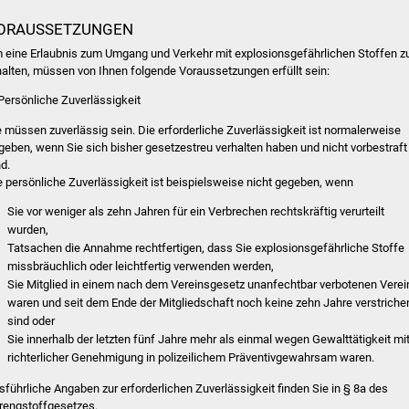
ORAUSSETZUNGEN
 eine Erlaubnis zum Umgang und Verkehr mit explosionsgefährlichen Stoffen z
halten, müssen von Ihnen folgende Voraussetzungen erfüllt sein:
 Persönliche Zuverlässigkeit
e müssen zuverlässig sein. Die erforderliche Zuverlässigkeit ist normalerweise
geben, wenn Sie sich bisher gesetzestreu verhalten haben und nicht vorbestraft
nd.
e persönliche Zuverlässigkeit ist beispielsweise nicht
gegeben, wenn
Sie vor weniger als zehn Jahren für ein Verbrechen rechtskräftig verurteilt
wurden,
Tatsachen die Annahme rechtfertigen, dass Sie explosionsgefährliche Stoffe
missbräuchlich oder leichtfertig verwenden werden,
Sie Mitglied in einem nach dem Vereinsgesetz unanfechtbar verbotenen Verei
waren und
seit dem Ende de
r Mitgliedschaft noch keine zehn Jahre verstriche
sind oder
Sie innerhalb der letzten fünf Jahre mehr als einmal wegen Gewalttätigkeit mi
richterlicher Genehmigung in polizeilichem Präventivgewahrsam waren.
sführliche Angaben zur erforde
rlichen Zuverlässigkeit finden Sie in § 8a des
rengstoffgesetzes.