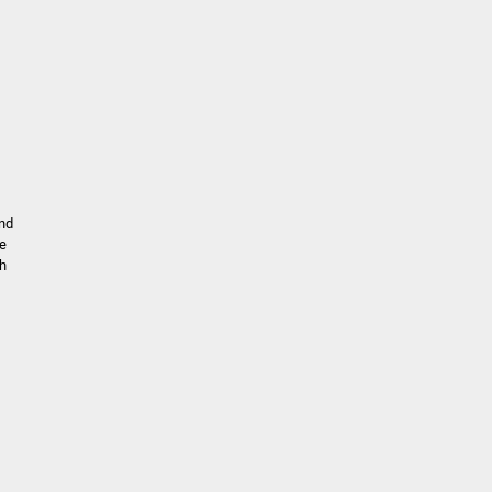
nd
ie
ch