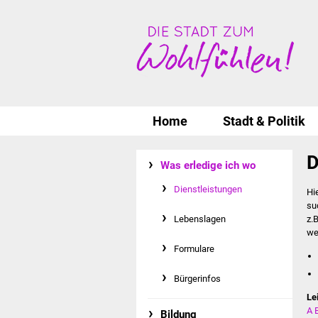
Home
Stadt & Politik
D
Was erledige ich wo
Dienstleistungen
Hi
su
Lebenslagen
z.
we
Formulare
Bürgerinfos
Le
A
Bildung