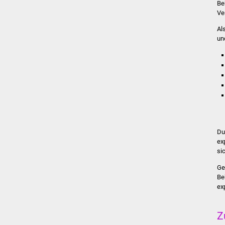
Be
Ve
Al
un
Du
ex
si
Ge
Be
ex
Z