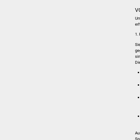
V
Um
er
1.
Si
ge
si
Di
Au
Sp