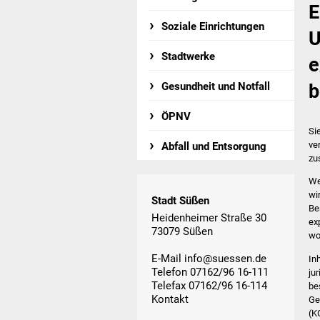
E
Soziale Einrichtungen
U
Stadtwerke
e
Gesundheit und Notfall
b
ÖPNV
Si
ve
Abfall und Entsorgung
zu
We
wi
Stadt Süßen
Be
Heidenheimer Straße 30
ex
73079 Süßen
wo
E-Mail
info@suessen.de
In
Telefon 07162/96 16-111
ju
Telefax 07162/96 16-114
be
Kontakt
Ge
(K