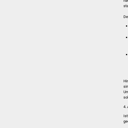
na
st
De
Hi
si
Um
sol
4.
Is
ge