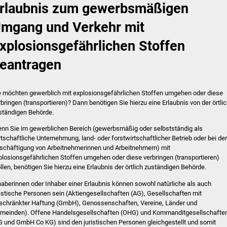
rlaubnis zum gewerbsmäßigen
mgang und Verkehr mit
xplosionsgefährlichen Stoffen
eantragen
e möchten gewerblich mit explosionsgefährlichen Stoffen umgehen oder diese
rbringen (transportieren)? Dann benötigen Sie hierzu eine Erlaubnis von der örtli
ständigen Behörde.
nn Sie im gewerblichen Bereich (gewerbsmäßig oder selbstständig als
rtschaftliche Unternehmung, land- oder forstwirtschaftlicher Betrieb oder bei der
schäftigung von Arbeitnehmerinnen und Arbeitnehmern) mit
plosionsgefährlichen Stoffen umgehen oder diese verbringen (transportieren)
llen, benötigen Sie hierzu eine Erlaubnis der örtlich zuständigen Behörde.
haberinnen oder Inhaber einer Erlaubnis können sowohl natürliche als a
uch
ristische Personen sein (Aktiengesellschaften (AG), Gesellschaften mit
schränkter Haftung (GmbH), Genossenschaften, Vereine, Länder und
meinden).
Offene Handelsgesellschaften (OHG) und Kommanditgesellschafte
G und GmbH Co KG) sind den juristi
schen Personen gleichgestellt und somit