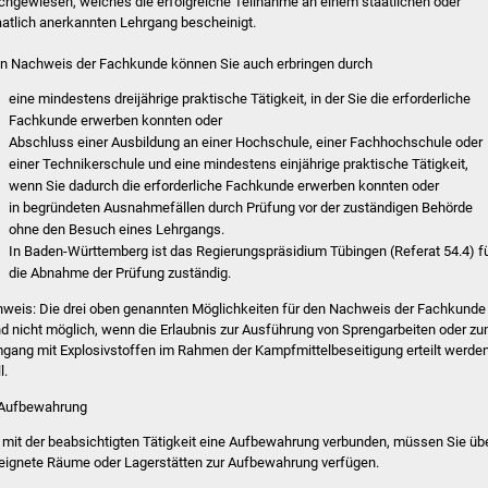
chgewiesen, welches die erfolgreiche Teilnahme an einem staatlichen oder
aatlich anerkannten Lehrgang bescheinigt.
n Nachweis der Fachkunde können Sie auch erbringen durch
eine mindestens dreijährige praktische Tätigkeit, in der Sie die erforderliche
Fachkunde erwerben konnten oder
Abschluss einer Ausbildung an einer Hochschule, einer Fachhochschule oder
einer Technikerschule und eine mindestens einjährige praktisc
he Tätigkeit,
wenn Sie dadurch die erforderliche Fachkunde erwerben konnten oder
in begründeten Ausnahmefällen durch Prüfung vor der zuständigen Behörde
ohne den Besuch eines Lehrgangs.
In Baden-Württemberg ist das Regierungspräsidium Tübingen (Referat 54.4) f
die Abnah
me der Prüfung zuständig.
nweis:
Die drei oben genannten Möglichkeiten für den Nachweis der Fachkunde
nd nicht möglich, wenn die Erlaubnis zur Ausführung von Sprengarbeiten oder z
gang mit Explosivs
toffen im Rahmen der Kampfmittelbeseitigung erteilt werde
l.
 Aufbewahrung
t mit der beabsichtigten Tätigkeit eine Aufbewahrung verbunden, müssen Sie üb
eignete Räume oder Lagerstätten zur Aufbewahrung verfügen.