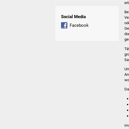
er
Be
Social Media
Ve
od
Facebook
Ge
do
ge
Tä
gr
Sa
Um
An
wo
Da
Im