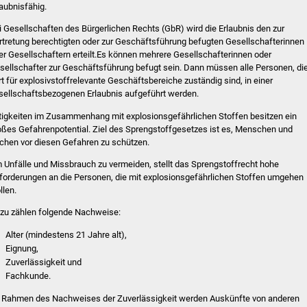
laubnisfähig.
i Gesellschaften des Bürgerlichen Rechts (GbR) wird die Erlaubnis den zur
rtretung berechtigten oder zur Geschäftsführung befugten Gesellschafterinnen
er Gesellschaftern erteilt.
Es können mehre
re Gesellschafterinnen oder
sellschafter zur Geschäftsführung befugt sein. Dann müssen alle Personen, di
rt für explosivstoffrelevante Geschäftsbereiche zuständig sind, in einer
sellschaftsbezogenen Erlaubnis aufgeführt werden.
tigkeiten im Zusammenhang mit explosionsgefährlichen Stoffen besitzen ein
oßes Gefahrenpotential. Ziel des Sprengstoffgesetzes ist es, Menschen und
chen vor diesen Gefahren zu schützen.
 Unfälle und Missbrauch zu vermeiden, stellt das Sprengstoffrecht hohe
forderungen an die Personen, die mit explosionsgefährlichen Stoffen umgehen
llen.
zu zählen folgende Nachweise:
Alter (mindestens 21 Jahre alt),
Eignung,
Zuverlässigkeit und
Fachkunde.
 Rahmen des Nachweises der Zuverlässigkeit werden Auskünfte von anderen