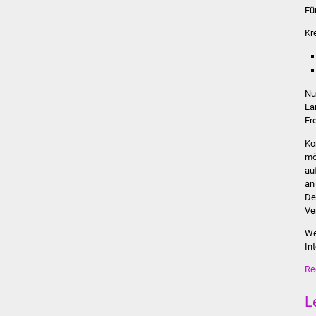
Fü
Kr
Nu
La
Fr
Ko
mö
au
an
De
Ve
We
In
Re
L