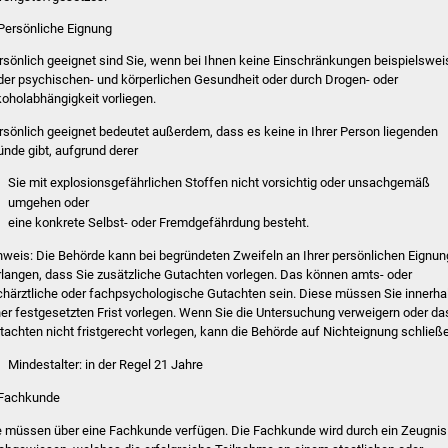
 Persönliche Eignung
rsönlich geeignet sind Sie, wenn bei Ihnen keine Einschränkungen beispielswei
 der psychischen- und körperlichen Gesundheit oder durch Drogen- oder
koholabhängigkeit vorliegen.
rsönlich geeignet bedeutet außerdem, dass
es keine in Ihrer Person liegenden
ünde gibt, a
ufgrund derer
Sie mit explosionsgefährlichen Stoffen nicht vorsichtig oder unsachgemäß
umgehen oder
eine konkrete Selbst- oder Fremdgefährdung besteht.
nweis:
Die Behörde kann bei begründeten Zweifeln an Ihrer persönlichen Eignun
rlangen, dass Sie zusätzliche Gutachten vorlegen. Das können amts- oder
chärztliche oder fachpsychologische Gutachten sein. Diese müssen Sie innerha
ner festgesetzten Frist vorlegen. Wenn
Sie die Untersuchung verweigern oder da
tachten nicht fristgerecht vorlegen, kann die Behörde auf Nichteignung schließ
Mindestalter: in der Regel 21 Jahre
 Fachkunde
e müssen über eine Fachkunde verfügen. Die Fachkunde wird durch ein Zeugnis