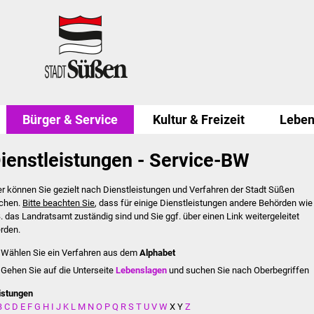
Bürger & Service
Kultur & Freizeit
Leben
ienstleistungen - Service-BW
er können Sie gezielt nach Dienstleistungen und Verfahren der Stadt Süßen
chen.
Bitte beachten Sie
, dass für einige Dienstleistungen andere Behörden wie
B. das Landratsamt zuständig sind und Sie ggf. über einen Link weitergeleitet
rden.
Wählen Sie ein Verfahren aus dem
Alphabet
Gehen Sie auf die Unterseite
Lebenslagen
und suchen Sie nach Oberbegriffen
istungen
B
C
D
E
F
G
H
I
J
K
L
M
N
O
P
Q
R
S
T
U
V
W
X
Y
Z