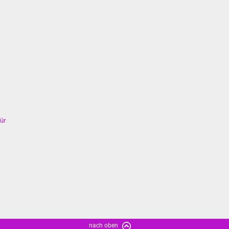
ür
nach oben