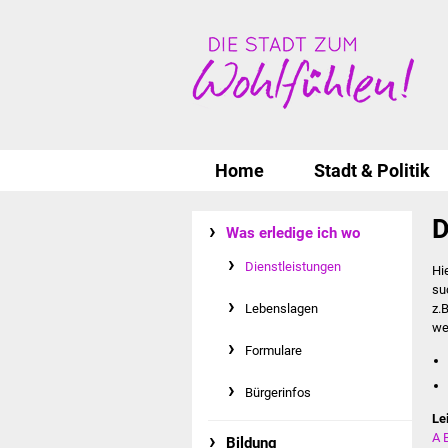
Home
Stadt & Politik
D
Was erledige ich wo
Dienstleistungen
Hi
su
Lebenslagen
z.
we
Formulare
Bürgerinfos
Le
A
Bildung