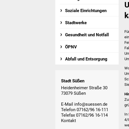
U
Soziale Einrichtungen
k
Stadtwerke
Fü
Gesundheit und Notfall
ei
Fe
ÖPNV
Fa
Um
Abfall und Entsorgung
Um
Wo
Um
Sc
Stadt Süßen
Si
Heidenheimer Straße 30
73079 Süßen
Hi
Zu
E-Mail
info@suessen.de
gr
Telefon 07162/96 16-111
In
Telefax 07162/96 16-114
4/
Kontakt
we