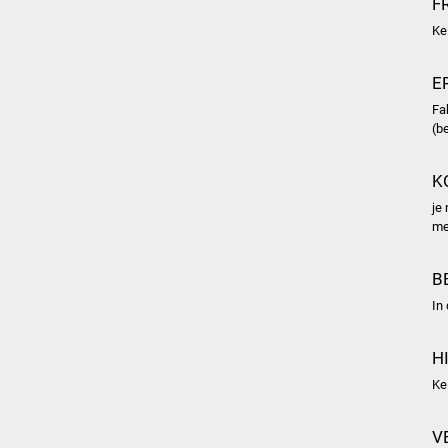
F
Ke
E
Fa
(b
K
je
me
B
In
H
Ke
V