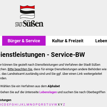
Bürger & Service
Kultur & Freizeit
Leben
ienstleistungen - Service-BW
er können Sie gezielt nach Dienstleistungen und Verfahren der Stadt Süßen
chen.
Bitte beachten Sie
, dass für einige Dienstleistungen andere Behörden wie
B. das Landratsamt zuständig sind und Sie ggf. über einen Link weitergeleitet
rden.
Wählen Sie ein Verfahren aus dem
Alphabet
Gehen Sie auf die Unterseite
Lebenslagen
und suchen Sie nach Oberbegriffen
istungen
B
C
D
E
F
G
H
I
J
K
L
M
N
O
P
Q
R
S
T
U
V
W
X
Y
Z