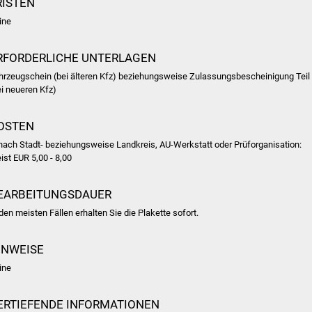
RISTEN
ine
RFORDERLICHE UNTERLAGEN
hrzeugschein (bei älteren Kfz) beziehungsweise Zulassungsbescheinigung Teil 
ei neueren Kfz)
OSTEN
 nach Stadt- beziehungsweise Landkreis, AU-Werkstatt oder Prüforganisation:
ist EUR 5,00 - 8,00
EARBEITUNGSDAUER
 den meisten Fällen erhalten Sie die Plakette sofort.
INWEISE
ine
ERTIEFENDE INFORMATIONEN