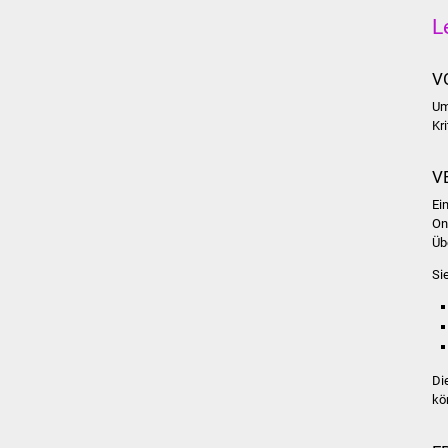
L
V
Um
Kr
V
Ei
On
Üb
Si
Di
kö