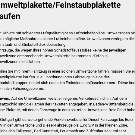
mweltplakette/Feinstaubplakette
aufen
r Gebiete mit schlechter Luftqualität gibt es Luftreinhaltepläne. Umweltzonen si
ne mögliche Maßnahme solcher Luftreinhaltepläne. Umweltzonen verringern die
instaub- und Stickstoffdioxidbelastung.
hrzeuge, die wegen ihres hohen Schadstoffausstoßes keine der jeweiligen
weltzone entsprechende Umweltplakette bekommen, dürfen in
weltzonen nicht fahren.
llen Sie mit Ihrem Fahrzeug in einer solchen Umweltzone fahren, müssen Sie e
weltplakette kaufen.
Die Einordnung Ihres Fahrzeugs in eine der
hadstoffgruppen richtet sich nach den Emissionsschlüsselnu
m
mern. Diese fin
e in den Fahrzeugpapieren.
nweis:
Auf die Umweltzonen weist ein eigenes Verkehrsschild hin. Auf dem
satzschild sind die Farben der Plaketten angeg
e
ben, in Baden-Württemberg die
üne Plakette, mit denen Fahrzeuge in der konkreten Umweltzone freie Fahrt habe
 Stuttgart gibt es weitergehende Verkehrsverbote für Diesel-Fahrzeuge bis Euro
IV in der Umweltzone und Diesel-Fahrzeuge bis Euro 5/V in der kleinen Zone,
lche den Talkessel, Bad Cannstatt, Feuerbach und Zuffenhausen umfasst.