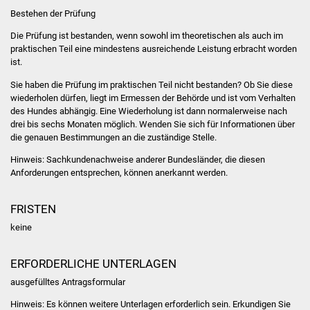
NETZMonitor
Bestehen der Prüfung
Die Prüfung ist bestanden, wenn sowohl im theoretischen als auch im
Gesundheit und Notfall
praktischen Teil eine mindestens ausreichende Leistung erbracht worden
ist.
Ärzte und Apotheken
Sie haben die Prüfung im praktischen Teil nicht bestanden? Ob Sie diese
w
iederholen dürfen, liegt im Ermessen der Behörde und ist vom Verhalten
Pflege von Angehörigen
des Hundes abhängig. Eine Wiederholung ist dann normalerweise nach
drei bis sechs Monaten möglich. Wenden Sie sich für Informationen über
Hitzewarnung / UV-
die genauen Bestimmungen an die zuständige Stel
le.
Index
Hinweis:
Sachkundenachweise anderer Bundesländer, die diesen
Anforderungen entsprechen, können anerkannt werden.
ÖPNV
FRISTEN
Bürgerbus (MOBS)
keine
Abfall und Entsorgung
ERFORDERLICHE UNTERLAGEN
Kultur & Freizeit
ausgefülltes Antragsformular
Hinweis: Es können weitere Unterlagen erforderlich sein. Erkundigen Sie