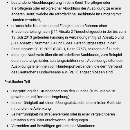
bestandene Abschlussprüfung in dem Beruf Tierpfleger oder
Volkshochschule
Tierpflegerin oder
erfolgreicher Abschluss der Ausbildung zu einem
anderen Beruf, welche die erforderliche Sachkunde im Umgang mit
Soziale Einrichtungen
Hunden vermittelt,
erforderliche Kenntnisse und Fähigkeiten im Rahm
en einer
Kirchen
Erlaubniserteilung
nach § 11 Absatz 2 Tierschutzgesetz in der bis zum
13. Juli 2013 geltenden Fassung in Verbindung mit § 21 Absatz 5 und
§ 11 Absatz 1 Nummer 3, 4 und 8 des Tierschutzgesetzes in der
Lokale Agenda
Fassung vom 20.12.2022 (BGBl. I, Seite 2752), bezogen auf Hunde,
sonstiger Nachweis über die erforderliche Sachkunde, zum Beispiel
Jugendhaus
durch L
eistungsrichter, Leistungsrichterinnen, Ausbildungsleiter oder
Ausbildungsleiterinnen von Hundesportverbänden, die dem Verband
Fachteam Jugend
des Deutschen Hundewesens e.V. (VDH) angeschlossen sind.
Praktischer Teil
Kinder- und
Überprüfung des Grundgehorsams des Hundes (zum Beispiel in
Familienzentrum
gewohnter und fremder Umgebung)
Leinenführigkeit auf einem Übungsplatz oder einem freien Gelände
Stadtwerke
mit und ohne Ablenkung
Leinenführigkeit im Straßenverkehr oder in einer vergleichbaren
Suenergie
Situation auch unter erschwerten Bedingungen
Vermeiden und Bewältigen gefährlicher Situationen