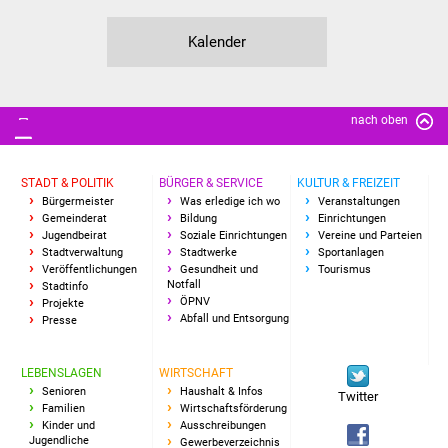
IKG Auen
Kalender
Ausschreibungen
Öffentliche
nach oben
Ausschreibung
STADT & POLITIK
BÜRGER & SERVICE
KULTUR & FREIZEIT
Europaweite
Bürgermeister
Was erledige ich wo
Veranstaltungen
Ausschreibung
Gemeinderat
Bildung
Einrichtungen
Jugendbeirat
Soziale Einrichtungen
Vereine und Parteien
Stadtverwaltung
Stadtwerke
Sportanlagen
Beschränkte
Veröffentlichungen
Gesundheit und
Tourismus
Notfall
Ausschreibung
Stadtinfo
ÖPNV
Projekte
Abfall und Entsorgung
Presse
Freihändige Vergabe
LEBENSLAGEN
WIRTSCHAFT
Gewerbeverzeichnis
Senioren
Haushalt & Infos
Twitter
Familien
Wirtschaftsförderung
Kinder und
Ausschreibungen
Gewerbe - Selbsteintrag
Jugendliche
Gewerbeverzeichnis