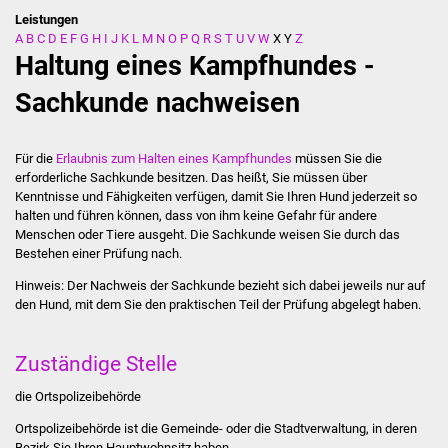
Leistungen
A
B
C
D
E
F
G
H
I
J
K
L
M
N
O
P
Q
R
S
T
U
V
W
X
Y
Z
Stadtverwaltung
Haltung eines Kampfhundes -
Ansprechpartner
Sachkunde nachweisen
Behördenwegweiser
Für die
Erlaubnis zum Halten eines Kampfhundes
müssen Sie die
erforderliche Sachkunde besitzen. Das heißt, Sie müssen über
Stellenangebote
Kenntnisse und Fähigkeiten verfügen, damit Sie Ihren Hund jederzeit so
halten und führen können, dass von ihm keine Gefahr für andere
Kontakt
Menschen oder Tiere ausgeht. Die Sachkunde weisen Sie durch das
Bestehen einer Prüfung nach.
Veröffentlichungen
Hinweis:
Der Nachweis der
Sachkunde bezieht sich dabei jeweils nur auf
den Hund, mit dem Sie den praktischen Teil der Prüfung abgelegt haben.
Ortsrecht
Zuständige Stelle
FNP / Bebauungspläne
die Ortspolizeibehörde
Wahlen
Ortspolizeibehörde ist die Gemeinde- oder die Stadtverwaltung, in deren
Bezirk Sie Ihren Hauptwohnsitz haben