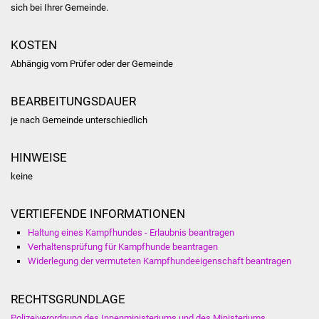
Veranstaltungen
sich bei Ihrer Gemeinde.
Stadtfest
KOSTEN
Abhängig vom Prüfer oder der Gemeinde
Ostermarkt
BEARBEITUNGSDAUER
Einrichtungen
je nach Gemeinde unterschiedlich
Hallenbad
HINWEISE
Stadtbücherei
keine
Stadtarchiv
VERTIEFENDE INFORMATIONEN
Haltung eines Kampfhundes - Erlaubnis beantragen
Zehntscheuer
Verhaltensprüfung für Kampfhunde beantragen
Widerlegung der vermuteten Kampfhundeeigenschaft beantragen
Bürgerhaus
RECHTSGRUNDLAGE
Kulturhalle
Polizeiverordnung des Innenministeriums und des Ministeriums