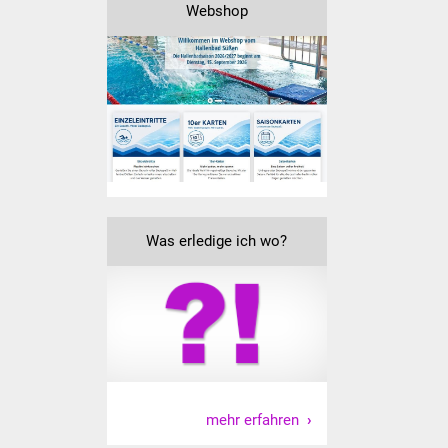
Webshop
Freundeskreis Asyl
Ukraine-Hilfe
Wohnen
Bauen in Süßen
Wohnimmobilien +
Baugrundstücke
Was erledige ich wo?
Wirtschaft
Haushalt & Infos
Wirtschaftsförderung
mehr erfahren
Gewerbeimmobilien