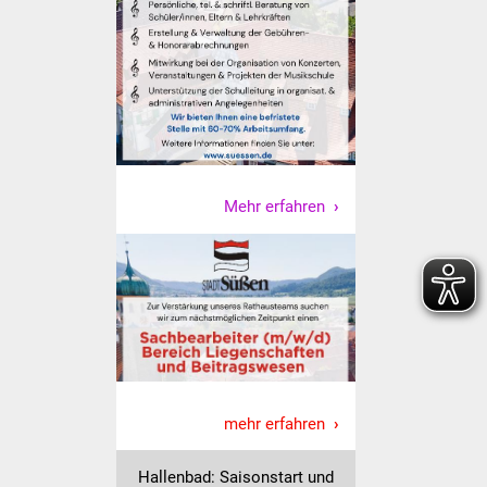
Senioren
Stadtseniorenrat
Sommerwochen für
Ältere
Seniorenwohn- und
Mehr erfahren
Pflegeheim
Familien
Familientreff
Kinder und Jugendliche
Schülerferienprogramm
mehr erfahren
Migration und Integration
Hallenbad: Saisonstart und