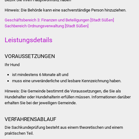
Stadtinfo
Hinweis: Die Behörde kann eine sachverständige Person hinzuziehen.
Jubiläumsjahr 2021
Geschäftsbereich 3: Finanzen und Beteiligungen [Stadt Süßen]
Sachbereich Ordnungsverwaltung [Stadt Süßen]
Partnerstädte
Leistungsdetails
Projekte
VORAUSSETZUNGEN
Schulentwicklung Bizet
Ihr Hund
ist mindestens 6 Monate alt und
Sanierung Hallenbad
muss eine unveränderliche und lesbare Kennzeichnung haben.
Hinweis:
Die Gemeinde bestimmt die Voraussetzungen, die Sie als
Sanierung Bizethalle
Hundehalter oder Hundehalterin erfüllen müssen. Informationen darüber
erhalten Sie bei der jeweiligen Gemeinde.
Ortsentwicklung
VERFAHRENSABLAUF
Presse
Die Sachkundeprüfung besteht aus einem theoretischen und einem
praktischen Teil.
Bürger & Service