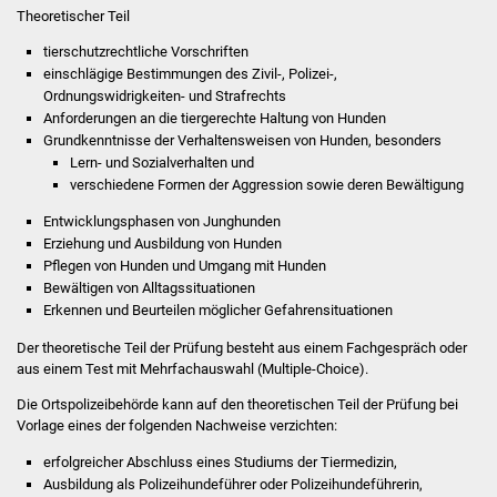
Theoretischer Teil
Was erledige ich wo
tierschutzrechtliche Vorschriften
einschlägige Bestimmungen des Zivil-, Polizei-,
Dienstleistungen
Ordnungswidrigkeiten- und Strafrechts
Anforderungen an die tiergerechte Haltung von Hunden
Grundkenntnisse der Verhaltensweisen von Hunden, besonders
Lebenslagen
Lern- und Sozialverhalten und
verschiedene Formen der Aggression sowie deren Bewältigung
Formulare
Entwicklungsphasen von Junghunden
Erziehung und Ausbild
ung von Hunden
Bürgerinfos
Pflegen von Hunden und Umgang mit Hunden
Bewältigen von Alltagssituationen
Bildung
Erkennen und Beurteilen möglicher Gefahrensituationen
Der theoretische Teil der Prüfung besteht aus einem Fachgespräch oder
Schulen
aus einem Test mit Mehrfachauswahl (Multiple-Choice).
Kindergärten
Die Ortspolizeibehörde kann auf den theoretischen Teil der Prüfung bei
Vorlage eines der folgenden Nachweise verzichten:
Kolping-Musikschule
erfolgreicher Abschluss eines Studiums der Tiermedizin,
Ausbildung als Polizeihundeführer oder Polizeihundeführerin,