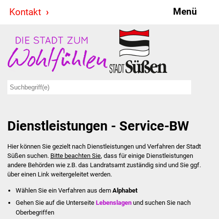
Menü
Kontakt
Stadt & Politik
Bürgermeister
Reden
Gemeinderat
Dienstleistungen - Service-BW
Ausschüsse
Hier können Sie gezielt nach Dienstleistungen und Verfahren der Stadt
Ratsinformationssystem
Süßen suchen.
Bitte beachten Sie
, dass für einige Dienstleistungen
andere Behörden wie z.B. das Landratsamt zuständig sind und Sie ggf.
Jugendbeirat
über einen Link weitergeleitet werden.
Wählen Sie ein Verfahren aus dem
Alphabet
Summerrockfestival
Gehen Sie auf die Unterseite
Lebenslagen
und suchen Sie nach
Oberbegriffen
Hallenbadparty