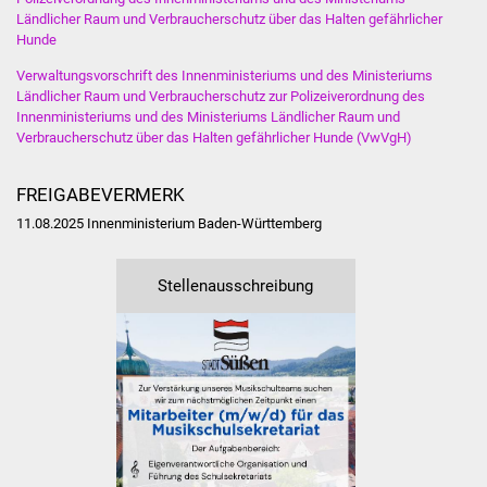
Ländlicher Raum und Verbraucherschutz über das Halten gefährlicher
Vereine und Parteien
Hunde
Verwaltungsvorschrift des Innenministeriums und des Ministeriums
Selbsteintrag Vereine
Ländlicher Raum und Verbraucherschutz zur Polizeiverordnung des
Innenministeriums und des Ministeriums Ländlicher Raum und
Beirat Süßener Vereine
Verbraucherschutz über das Halten gefährlicher Hunde (VwVgH)
Sportanlagen
FREIGABEVERMERK
11.08.2025 Innenministerium Baden-Württemberg
Tourismus
Erlebnisregion
Stellenausschreibung
Schwäbischer Albtrauf
Route der
Industriekultur
Lebenslagen