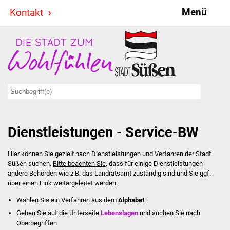
Menü
Kontakt
Stadt & Politik
Bürgermeister
Reden
Gemeinderat
Dienstleistungen - Service-BW
Ausschüsse
Hier können Sie gezielt nach Dienstleistungen und Verfahren der Stadt
Ratsinformationssystem
Süßen suchen.
Bitte beachten Sie
, dass für einige Dienstleistungen
andere Behörden wie z.B. das Landratsamt zuständig sind und Sie ggf.
Jugendbeirat
über einen Link weitergeleitet werden.
Wählen Sie ein Verfahren aus dem
Alphabet
Summerrockfestival
Gehen Sie auf die Unterseite
Lebenslagen
und suchen Sie nach
Oberbegriffen
Hallenbadparty