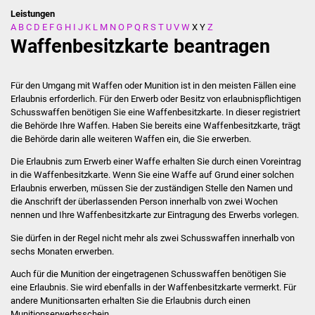
Leistungen
A
B
C
D
E
F
G
H
I
J
K
L
M
N
O
P
Q
R
S
T
U
V
W
X
Y
Z
Stadtverwaltung
Waffenbesitzkarte beantragen
Ansprechpartner
Für den Umgang mit Waffen oder Munition ist in den meisten Fällen eine
Behördenwegweiser
Erlaubnis erforderlich. Für den Erwerb oder Besitz von erlaubnispflichtigen
Schusswaffen benötigen Sie eine Waffenbesitzkarte. In dieser registriert
die Behörde Ihre Waffen.
Haben Sie bereits eine Waffenbesitzkarte, trägt
Stellenangebote
die Behörde darin alle weiteren Waffen ein, die Sie erwerben.
Kontakt
Die Erlaubnis zum Erwerb einer Waffe erhalten Sie durch einen Voreintrag
in die Waffenbesitzkarte. Wenn Sie eine Waffe auf Grund einer solchen
Erlaubnis erwerben, müssen Sie der zuständigen Stelle den Namen und
Veröffentlichungen
die Anschrift der überlassenden Person innerhalb von zwei Wochen
nennen und Ihre Waffenbesitzkarte zur Eintragung des Erwerbs vorlegen.
Ortsrecht
Sie dürfen in der Regel nicht mehr als zwei Schusswaffen innerhalb von
sechs Monaten erwerben.
FNP / Bebauungspläne
Auch für die Munition der eingetragenen Schusswaffen benötigen Sie
eine Erlaubnis. Sie wird ebenfalls in der Waffenbesitzkarte vermerkt.
Für
Wahlen
andere Munitionsarten erhalten Sie die Erlaubnis durch einen
Munitionserwerbsschein.