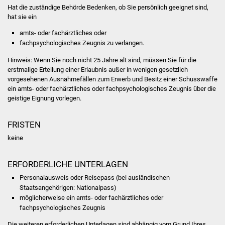
Hat die zuständige Behörde Bedenken, ob Sie persönlich geeignet sind,
Vereine und Parteien
hat sie ein
amts- oder fachärztliches oder
Selbsteintrag Vereine
fachpsychologisches Zeugnis zu verlangen.
Hinweis:
Wenn Sie noch nicht 25 Jahre alt sind, müssen Sie für die
Beirat Süßener Vereine
erstmalige Erteilung einer Erlaubnis außer in wenigen gesetzlich
vorgesehenen Ausnahmefällen zum Erwerb und Besitz einer
Schusswaffe
Sportanlagen
ein amts- oder fachärztliches oder fachpsychologisches Zeugnis über die
geistige Eignung vorlegen.
Tourismus
FRISTEN
Erlebnisregion
keine
Schwäbischer Albtrauf
ERFORDERLICHE UNTERLAGEN
Route der
Personalausweis oder Reisepass (bei ausländischen
Industriekultur
Staatsangehörigen: Nationalpass)
möglicherweise ein amts- oder fachärztliches oder
Lebenslagen
fachpsychologisches Zeugnis
Die weiteren erforderlichen Unterlagen sind abhängig vom Grund Ihres