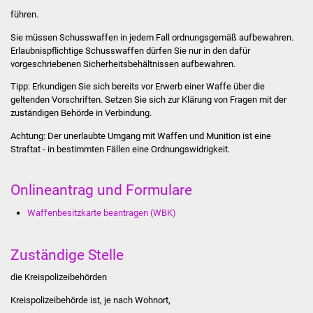
führen.
Was erledige ich wo
Sie müssen Schusswaffen in jedem Fall ordnungsgemäß aufbewahren.
Erlaubnispflichtige Schusswaffen dürfen Sie nur in den dafür
Dienstleistungen
vorgeschriebenen Sicherheitsbehältnissen aufbewahren.
Tipp:
Erkundigen Sie sich bereits vor Erwerb einer Waffe über die
Lebenslagen
geltenden Vorschriften. Setzen Sie sich zur Klärung von Fragen mit der
zuständigen Behörde in Verbindung.
Formulare
Achtung:
Der unerlaubte Umgang mit Waffen und Munition ist eine
Straftat - in bestimmten Fällen eine Ordnungswidrigkeit.
Bürgerinfos
Onlineantrag und Formulare
Bildung
Waffenbesitzkarte beantragen (WBK)
Schulen
Zuständige Stelle
Kindergärten
die Kreispolizeibehörden
Kolping-Musikschule
Kreispolizeibehörde ist, je nach Wohnort,