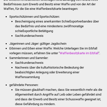
Senioren
Bedürfnisses zum Erwerb und Besitz einer Waffe und von der Art der
Waffen, für die Sie eine Waffenbesitzkarte beantragen:
Stadtseniorenrat
Sportschützinnen und Sportschützen:
Bescheinigung eines anerkannten Schießsportverbandes über
Sommerwochen für
das Bedürfnis und eine mindestens zwölfmonatige
Ältere
schießsportliche Betätigung
Sachkundenachweis
Seniorenwohn- und
Jägerinnen und Jäger: gültiger Jagdschein
Pflegeheim
Erbinnen und Erben einer Waffe: Welche Unterlagen Sie im Erbfall
vorlegen müssen, erfahren Sie unter "
Waffenbesitzkarte im Erbfall
".
Familien
Sammlerinnen und Sammler:
Sachkundenachweis
Nachweis über die kulturhistorische Bedeutung der
Familientreff
beabsichtigten Anlegung oder Erweiterung einer
Waffensammlung
Kinder und Jugendliche
gefährdete Personen:
Sie müssen glaubhaft machen, dass Sie wesentlich mehr als die
Schülerferienprogramm
Allgemeinheit durch Angriffe auf Leib oder Leben gefährdet sind
und dass der Erwerb und Besitz einer Schusswaffe geeignet ist,
Migration und Integration
diese Gefährdung zu mindern.