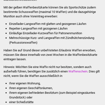
Stadtinfo
Mit der gelben Waffenbesitzkarte können Sie als Sportschütze zudem
bestimmte Schusswaffen (maximal 10 Waffen) und die dazugehörige
Jubiläumsjahr 2021
Munition auch ohne Voreintrag erwerben:
Einzellader-Langwaffen mit glatten und gezogenen Läufen
Partnerstädte
Repetier-Langwaffen mit gezogenen Läufen
Einläufige Einzellader-Kurzwaffen für Patronenmunition
Projekte
Mehrschüssige Kurz- und Langwaffen mit Zündhütchenzündung
(Perkussionswaffen)
Schulentwicklung Bizet
Haben Sie auf Grund dieser unbefristeten Erlaubnis Waffen erworben,
müssen Sie diese innerhalb von zwei Wochen in die Waffenbesitzkarte
Sanierung Hallenbad
eintragen lassen.
Hinweis:
Möchten Sie eine Waffe nicht nur besitzen, sondern auch
Sanierung Bizethalle
außerhalb führen, benötigen Sie zusätzlich einen
Waffenschein
. Dies gilt
nicht, wenn Sie die Waffen ausschließlich in
Ortsentwicklung
Ihrer eigenen Wohnung,
Ihren eigenen Geschäftsräumen,
Presse
Ihrem eigenen befriedeten Besitztum (zum Beispiel eingezäuntes
Grundstück) oder
einer Schießstätte
Bürger & Service