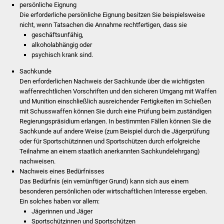
NETZMonitor
persönliche Eignung
Die erforderliche persönliche Eignung besitzen Sie beispielsweise
nicht, wenn Tatsachen die Annahme rechtfertigen, dass sie
Gesundheit und Notfall
geschäftsunfähig,
alkoholabhängig oder
Ärzte und Apotheken
psychisch krank sind.
Sachkunde
Pflege von Angehörigen
Den erforderlichen Nachweis der Sachkunde über die wichtigsten
waffenrechtlichen Vorschriften und den sicheren Umgang mit Waffen
Hitzewarnung / UV-
und Munition einschließlich ausreichender Fertigkeiten im Schießen
Index
mit Schusswaffen können Sie durch eine Prüfung beim zuständigen
Regierungspräsidium erlangen. In bestimmten Fällen können Sie die
Sachkunde auf andere Weise (zum Beispiel durch die Jägerprüfung
ÖPNV
oder für Sportschützinnen und Sportschützen durch erfolgreiche
Teilnahme an einem staatlich anerkannten Sachkundelehrgang)
Bürgerbus (MOBS)
nachweisen.
Nachweis eines Bedürfnisses
Abfall und Entsorgung
Das Bedürfnis (ein vernünftiger Grund) kann sich aus einem
besonderen persönlichen oder wirtschaftlichen Interesse ergeben.
Ein solches haben vor allem:
Kultur & Freizeit
Jägerinnen und Jäger
Sportschützinnen und Sportschützen