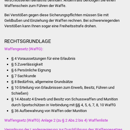
verschlossenen Behältnis befinden. Andernfalls benötigen Sie einen
Waffenschein zum Führen der Waffe.
IKG Auen
Bei Verstößen gegen diese Sicherungspflichten müssen Sie mit
Ausschreibungen
Geldbußen und Einziehung der Waffen rechnen. Bei schwerwiegenden
Verstößen kann Ihnen sogar eine Freiheitsstrafe drohen.
Öffentliche
RECHTSGRUNDLAGE
Ausschreibung
Waffengesetz (WaffG):
Europaweite
§ 4 Voraussetzungen für eine Erlaubnis
Ausschreibung
§ 5 Zuverlässigkeit
§ 6 Persönliche Eignung
Beschränkte
§ 7 Sachkunde
§ 8 Bedürfnis, allgemeine Grundsätze
Ausschreibung
§ 10 Erteilung von Erlaubnissen zum Erwerb, Besitz, Führen und
Schießen)
Freihändige Vergabe
§ 14 Absatz 4 E
rwerb und Besitz von Schusswaffen und Munition
durch Sportschützen
in Verbindung mit §§ 4, 5, 6, 7, 8, 10 WaffG
Gewerbeverzeichnis
§ 36 Aufbewahrung von Waffen oder Munition
Waffengsetz (WaffG) Anlage 2 (zu § 2 Abs.2 bis 4) Waffenliste
Gewerbe - Selbsteintrag
Verordnung der Landesregierung zur Durchführung des Waffengesetzes