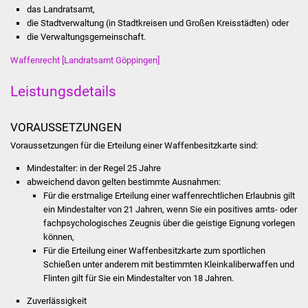
Volkshochschule
das Landratsamt,
die Stadtverwaltung (in Stadtkreisen und Großen Kreisstädten) oder
die Verwaltungsgemeinschaft.
Soziale Einrichtungen
Waffenrecht [Landratsamt Göppingen]
Kirchen
Leistungsdetails
Lokale Agenda
VORAUSSETZUNGEN
Jugendhaus
Voraussetzungen für die Erteilung einer Waffenbesitzkarte sind:
Fachteam Jugend
Mindestalter: in der Regel 25 Jahre
abweichend davon gelten bestimmte Ausnahmen:
Für die erstmalige Erteilung einer waffenrechtlichen Erlaubnis gilt
Kinder- und
ein Mindestalter von 21 Jahren, wenn Sie ein positives amts- oder
Familienzentrum
fachpsychologisches Zeugnis über die geistige Eignung vorlegen
können,
Stadtwerke
Für die Erteilung einer Waffenbesitzkarte zum sportlichen
Schießen unter anderem mit bestimmten Kleinkaliberwaffen und
Flinten gilt für Sie ein Mindestalter von 18 Jahren.
Suenergie
Zuverlässigkeit