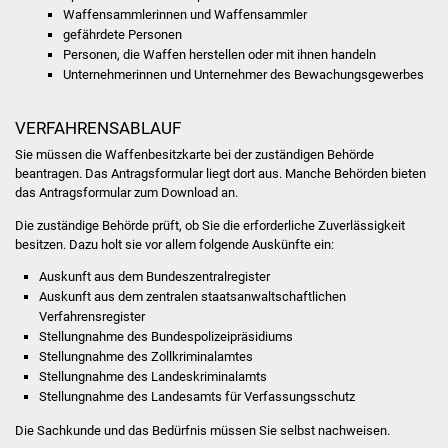
Veranstaltungen
Waffensammlerinnen und Waffensammler
gefährdete Personen
Stadtfest
Personen, die Waffen herstellen oder mit ihnen handeln
Unternehmerinnen und Unternehmer des Bewachungsgewerbes
Ostermarkt
VERFAHRENSABLAUF
Einrichtungen
Sie müssen die Waffenbesitzkarte bei der zuständigen Behörde
beantragen.
Das Antragsformular liegt dort aus. Manche Behörden bieten
Hallenbad
das Antragsformular zum Download an.
Die zuständige Behörde prüft, ob Sie die erforderliche Zuverlässigkeit
Stadtbücherei
besitzen. Dazu holt sie vor allem folgende Auskünfte ein:
Auskunft aus dem Bundeszentralregister
Stadtarchiv
Auskunft aus dem zentralen staatsanwaltschaftlichen
Verfahrensregister
Zehntscheuer
Stellungnahme des
Bundespolizeipräsidiums
Stellungnahme des Zollkriminalamtes
Stellungnahme des Landeskriminalamts
Bürgerhaus
Stellungnahme des Landesamts für Verfassungsschutz
Kulturhalle
Die Sachkunde und das Bedürfnis müssen Sie selbst nachweisen.