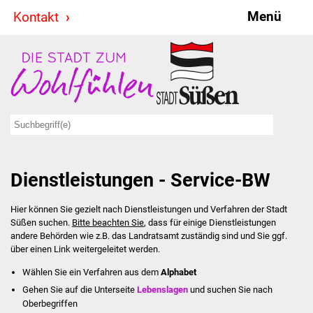
Menü
Kontakt
Stadt & Politik
Bürgermeister
Reden
Gemeinderat
Dienstleistungen - Service-BW
Ausschüsse
Hier können Sie gezielt nach Dienstleistungen und Verfahren der Stadt
Ratsinformationssystem
Süßen suchen.
Bitte beachten Sie
, dass für einige Dienstleistungen
andere Behörden wie z.B. das Landratsamt zuständig sind und Sie ggf.
Jugendbeirat
über einen Link weitergeleitet werden.
Wählen Sie ein Verfahren aus dem
Alphabet
Summerrockfestival
Gehen Sie auf die Unterseite
Lebenslagen
und suchen Sie nach
Oberbegriffen
Hallenbadparty