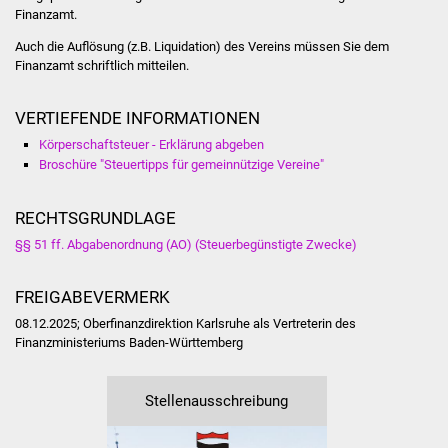
NETZMonitor
Finanzamt.
Auch die Auflösung (z.B. Liquidation) des Vereins müssen Sie dem
Gesundheit und Notfall
Finanzamt schriftlich mitteilen.
Ärzte und Apotheken
VERTIEFENDE INFORMATIONEN
Körperschaftsteuer - Erklärung abgeben
Pflege von Angehörigen
Broschüre "Steuertipps für gemeinnützige Vereine"
Hitzewarnung / UV-
RECHTSGRUNDLAGE
Index
§§ 51 ff. Abgabenordnung (AO) (Steuerbegünstigte Zwecke)
ÖPNV
FREIGABEVERMERK
Bürgerbus (MOBS)
08.12.2025; Oberfinanzdirektion Karlsruhe als Vertreterin des
Finanzministeriums Baden-Württemberg
Abfall und Entsorgung
Stellenausschreibung
Kultur & Freizeit