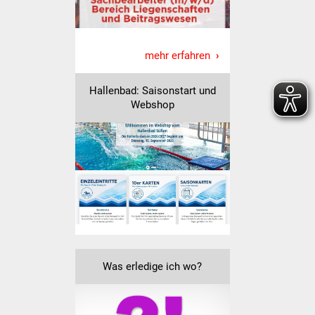
Vereine und Parteien
Selbsteintrag Vereine
mehr erfahren
Beirat Süßener Vereine
Hallenbad: Saisonstart und
Webshop
Sportanlagen
Tourismus
Erlebnisregion
Schwäbischer Albtrauf
Route der
Industriekultur
Was erledige ich wo?
Lebenslagen