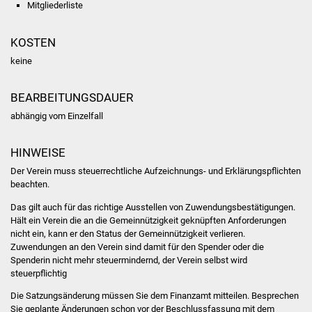
Mitgliederliste
Volkshochschule
Soziale Einrichtungen
KOSTEN
keine
Kirchen
BEARBEITUNGSDAUER
Lokale Agenda
abhängig vom Einzelfall
Jugendhaus
HINWEISE
Fachteam Jugend
Der Verein muss steuerrechtliche Aufzeichnungs- und Erklärungspflichten
beachten.
Kinder- und
Das gilt auch für das richtige Ausstellen von Zuwendungsbestätigungen.
Familienzentrum
Hält ein Verein die an die Gemeinnützigkeit geknüpften Anforderungen
nicht ein, kann er den Status der Gemeinnützigkeit verlieren.
Zuwendungen an den Verein sind damit für den Spender oder die
Stadtwerke
Spenderin nicht mehr steuermindernd, der Verein selbst wird
steuerpflichtig
Suenergie
Die Satzungsänderung müssen Sie dem Finanzamt mitteilen. Besprechen
Sie geplante Änderungen schon vor der Beschlussfassung mit dem