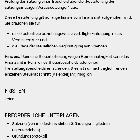
Prüfung der Satzung einen Bescheid über die „Feststellung der
satzungsmäßigen Voraussetzungen“ aus.
Was erledige ich wo
Diese Feststellung gilt
so lange
bis sie vom Finanzamt aufgehoben wird.
Sie brauchen sie für
Dienstleistungen
eine kostenfreie beziehungsweise verbilligte
Eintragung in das
Vereinsregister und
Lebenslagen
die Frage der steuerlichen Begünstigung von Spenden.
Formulare
Hinweis:
Über eine Steuerbefreiung wegen Gemeinnützigkeit kann das
Finanzamt in Form eines Steuerbescheids oder eines
Freistellungsbescheids entscheiden. Dies ist nur nachträglich für den
Bürgerinfos
einzelnen Steuerabschnitt (Kalenderjahr) möglich.
Bildung
FRISTEN
Schulen
keine
Kindergärten
ERFORDERLICHE UNTERLAGEN
Satzung (von mindestens sieben Gründungsmitgliedern
Kolping-Musikschule
unterschrieben)
Gründungsprotokoll