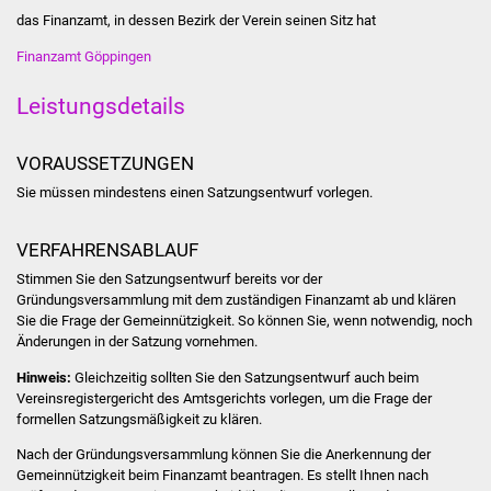
Stadtinfo
das Finanzamt, in dessen Bezirk der Verein seinen Sitz hat
Finanzamt Göppingen
Jubiläumsjahr 2021
Leistungsdetails
Partnerstädte
VORAUSSETZUNGEN
Projekte
Sie müssen mindestens einen Satzungsentwurf vorlegen.
Schulentwicklung Bizet
VERFAHRENSABLAUF
Sanierung Hallenbad
Stimmen Sie den Satzungsentwurf bereits vor der
Gründungsversammlung mit dem zuständigen Finanzamt ab und klären
Sie die Frage der Gemeinnützigkeit. So können Sie, wenn notwendig, noch
Sanierung Bizethalle
Änderungen in der Satzung vornehmen.
Ortsentwicklung
Hinweis:
Gleichzeitig sollten Sie den Satzungsentwurf auch beim
Vereinsregistergericht des Amtsgerichts vorlegen, um die Frage der
formellen Satzungsmäßigkeit zu klären.
Presse
Nach der Gründungsversammlung können Sie die Anerkennung der
Gemeinnützigkeit beim Finanzamt beantragen. Es stellt Ihnen nach
Bürger & Service