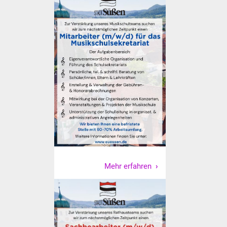
Veranstaltungen
Stadtfest
Ostermarkt
Einrichtungen
Hallenbad
Stadtbücherei
Stadtarchiv
Mehr erfahren
Zehntscheuer
Bürgerhaus
Kulturhalle