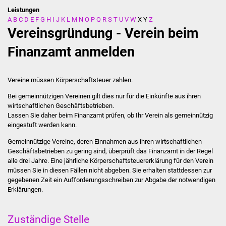
Leistungen
A
B
C
D
E
F
G
H
I
J
K
L
M
N
O
P
Q
R
S
T
U
V
W
X
Y
Z
Stadtverwaltung
Vereinsgründung - Verein beim
Ansprechpartner
Finanzamt anmelden
Behördenwegweiser
Vereine müssen Körperschaftsteuer zahlen.
Stellenangebote
Bei gemeinnützigen Vereinen gilt dies nur für die Einkünfte aus ihren
wirtschaftlichen Geschäftsbetrieben.
Lassen Sie daher beim Finanzamt prüfen, ob Ihr Verein als gemeinnützig
Kontakt
eingestuft werden kann.
Veröffentlichungen
Gemeinnützige Vereine, deren
Einnahmen
aus ihren wirtschaftlichen
Geschäftsbetrieben
zu gering sind, überprüft das Finanzamt in der Regel
alle drei Jahre
.
Eine jährliche Körperschaftsteuererklärung für den Verein
Ortsrecht
müssen Sie in diesen Fällen nicht abgeben.
Sie erhalten stattdessen
zur
gegebenen Zeit ein Aufforderungsschreiben zur Abgabe der notwendigen
FNP / Bebauungspläne
Erklärungen.
Wahlen
Zuständige Stelle