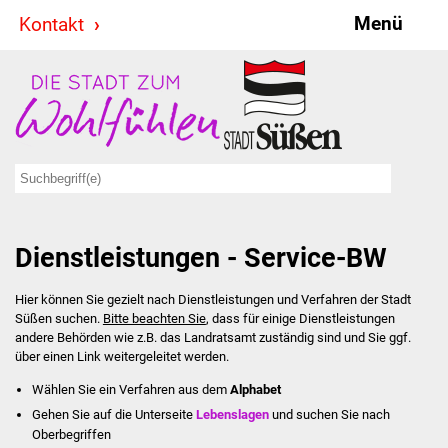
Menü
Kontakt
Stadt & Politik
Bürgermeister
Reden
Gemeinderat
Dienstleistungen - Service-BW
Ausschüsse
Hier können Sie gezielt nach Dienstleistungen und Verfahren der Stadt
Ratsinformationssystem
Süßen suchen.
Bitte beachten Sie
, dass für einige Dienstleistungen
andere Behörden wie z.B. das Landratsamt zuständig sind und Sie ggf.
Jugendbeirat
über einen Link weitergeleitet werden.
Wählen Sie ein Verfahren aus dem
Alphabet
Summerrockfestival
Gehen Sie auf die Unterseite
Lebenslagen
und suchen Sie nach
Oberbegriffen
Hallenbadparty