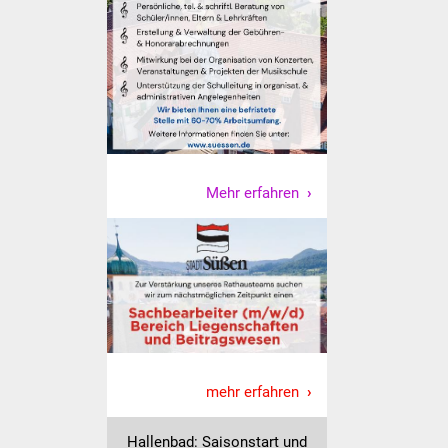
Was erledige ich wo
Dienstleistungen
Lebenslagen
Formulare
Mehr erfahren
Bürgerinfos
Bildung
Schulen
Kindergärten
mehr erfahren
Kolping-Musikschule
Hallenbad: Saisonstart und