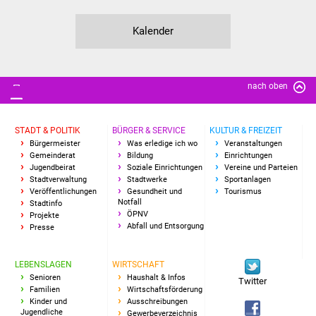
NETZMonitor
Kalender
Gesundheit und Notfall
Ärzte und Apotheken
nach oben
Pflege von Angehörigen
STADT & POLITIK
BÜRGER & SERVICE
KULTUR & FREIZEIT
Hitzewarnung / UV-
Bürgermeister
Was erledige ich wo
Veranstaltungen
Index
Gemeinderat
Bildung
Einrichtungen
Jugendbeirat
Soziale Einrichtungen
Vereine und Parteien
Stadtverwaltung
Stadtwerke
Sportanlagen
ÖPNV
Veröffentlichungen
Gesundheit und
Tourismus
Notfall
Stadtinfo
ÖPNV
Projekte
Bürgerbus (MOBS)
Abfall und Entsorgung
Presse
Abfall und Entsorgung
LEBENSLAGEN
WIRTSCHAFT
Senioren
Haushalt & Infos
Twitter
Kultur & Freizeit
Familien
Wirtschaftsförderung
Kinder und
Ausschreibungen
Jugendliche
Gewerbeverzeichnis