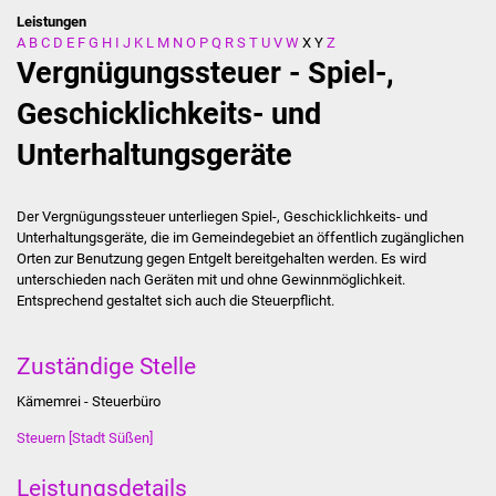
Leistungen
A
B
C
D
E
F
G
H
I
J
K
L
M
N
O
P
Q
R
S
T
U
V
W
X
Y
Z
Stadtverwaltung
Vergnügungssteuer - Spiel-,
Ansprechpartner
Geschicklichkeits- und
Unterhaltungsgeräte
Behördenwegweiser
Stellenangebote
Der Vergnügungssteuer unterliegen Spiel-, Geschicklichkeits- und
Unterhaltungsgeräte, die im Gemeindegebiet an öffentlich zugänglichen
Kontakt
Orten zur Benutzung gegen Entgelt bereitgehalten werden. Es wird
unterschieden nach Geräten mit und ohne Gewinnmöglichkeit.
Entsprechend gestaltet sich auch die Steuerpflicht.
Veröffentlichungen
Ortsrecht
Zuständige Stelle
Kämemrei - Steuerbüro
FNP / Bebauungspläne
Steuern [Stadt Süßen]
Wahlen
Leistungsdetails