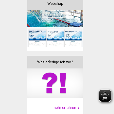
Volkshochschule
Webshop
Soziale Einrichtungen
Kirchen
Lokale Agenda
Jugendhaus
Was erledige ich wo?
Fachteam Jugend
Kinder- und
Familienzentrum
Stadtwerke
Suenergie
mehr erfahren