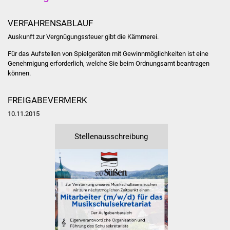
Stadtinfo
VERFAHRENSABLAUF
Jubiläumsjahr 2021
Auskunft zur Vergnügungssteuer gibt die Kämmerei.
Für das Aufstellen von Spielgeräten mit Gewinnmöglichkeiten ist eine
Partnerstädte
Genehmigung erforderlich, welche Sie beim Ordnungsamt beantragen
können.
Projekte
FREIGABEVERMERK
Schulentwicklung Bizet
10.11.2015
Sanierung Hallenbad
Stellenausschreibung
Sanierung Bizethalle
Ortsentwicklung
Presse
Bürger & Service