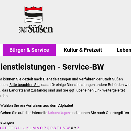
Bürger & Service
Kultur & Freizeit
Leben
ienstleistungen - Service-BW
er können Sie gezielt nach Dienstleistungen und Verfahren der Stadt Süßen
chen.
Bitte beachten Sie
, dass für einige Dienstleistungen andere Behörden wie
B. das Landratsamt zuständig sind und Sie ggf. über einen Link weitergeleitet
rden.
Wählen Sie ein Verfahren aus dem
Alphabet
Gehen Sie auf die Unterseite
Lebenslagen
und suchen Sie nach Oberbegriffen
istungen
B
C
D
E
F
G
H
I
J
K
L
M
N
O
P
Q
R
S
T
U
V
W
X
Y
Z