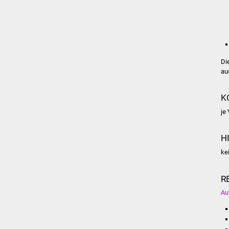
Di
au
K
je
H
ke
R
Au