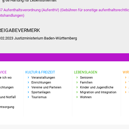
§ 68 Haftung für Lebensunterhalt
47 Aufenthaltsverordnung (AufenthV) (Gebühren für sonstige aufenthaltsrechtli
tshandlungen)
REIGABEVERMERK
.02.2023 Justizministerium Baden-Württemberg
VICE
KULTUR & FREIZEIT
LEBENSLAGEN
WIR
e ich wo
Veranstaltungen
Senioren
Einrichtungen
Familien
richtungen
Vereine und Parteien
Kinder und Jugendliche
Sportanlagen
Migration und Integration
und Notfall
Tourismus
Wohnen
Entsorgung