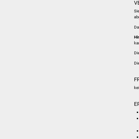
V
Si
ab
Da
Hi
ka
Di
Di
F
ke
E