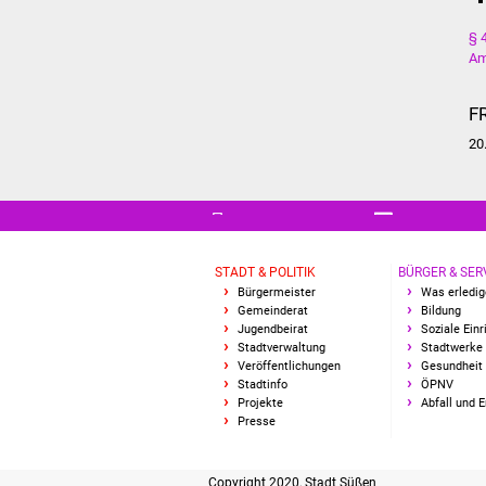
§ 
Am
F
20
STADT & POLITIK
BÜRGER & SER
Bürgermeister
Was erledig
Gemeinderat
Bildung
Jugendbeirat
Soziale Ein
Stadtverwaltung
Stadtwerke
Veröffentlichungen
Gesundheit 
Stadtinfo
ÖPNV
Projekte
Abfall und 
Presse
Copyright 2020, Stadt Süßen