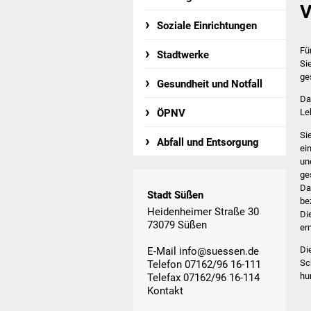
V
Soziale Einrichtungen
Fü
Stadtwerke
Si
ge
Gesundheit und Notfall
Da
ÖPNV
Le
Si
Abfall und Entsorgung
ei
un
ge
Da
Stadt Süßen
be
Heidenheimer Straße 30
Di
73079 Süßen
er
Di
E-Mail
info@suessen.de
Sc
Telefon 07162/96 16-111
hu
Telefax 07162/96 16-114
Kontakt