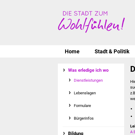
Home
Stadt & Politik
D
Was erledige ich wo
Dienstleistungen
Hi
su
Lebenslagen
z.
we
Formulare
Bürgerinfos
Le
A
Bildung