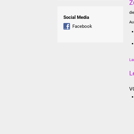
Z
di
Social Media
Au
Facebook
La
L
V