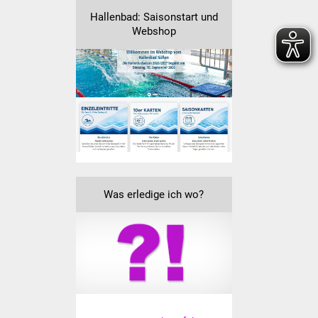
Hallenbad: Saisonstart und
Vereine und Parteien
Webshop
Selbsteintrag Vereine
Beirat Süßener Vereine
Sportanlagen
Tourismus
Erlebnisregion
Was erledige ich wo?
Schwäbischer Albtrauf
Route der
Industriekultur
Lebenslagen