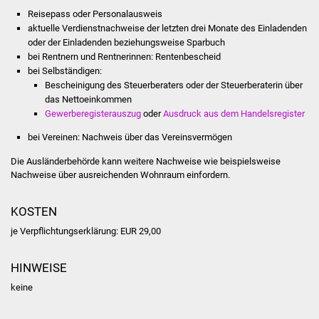
Volkshochschule
Reisepass oder Personalausweis
aktuelle Verdienstnachweise der letzten drei Monate des Einladenden
Soziale Einrichtungen
oder der Einladenden beziehungsweise Sparbuch
bei Rentnern und Rentnerinnen: Rentenbescheid
bei Selbständigen:
Kirchen
Bescheinigung des Steuerberaters oder der Steuerberaterin über
das Nettoeinkommen
Lokale Agenda
Gewerberegisterauszug
oder
Ausdruck aus dem Handelsregister
bei Vereinen: Nachweis über das Vereinsvermögen
Jugendhaus
Die Ausländerbehörde kann weitere Nachweise wie beispielsweise
Fachteam Jugend
Nachweise über ausreichenden Wohnraum einfordern.
Kinder- und
KOSTEN
Familienzentrum
je Verpflichtungserklärung: EUR 29,00
Stadtwerke
HINWEISE
keine
Suenergie