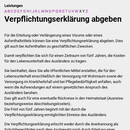
Leistungen
A
B
C
D
E
F
G
H
I
J
K
L
M
N
O
P
Q
R
S
T
U
V
W
X
Y
Z
Stadtverwaltung
Verpflichtungserklärung abgeben
Ansprechpartner
Für die Erteilung oder Verlängerung eines Visums oder eines
Behördenwegweiser
Aufenthaltstitels können Sie eine Verpflichtungserklärung abgeben.
Dies
gilt auch bei Aufenthalten zu geschäftlichen Zwecken.
Stellenangebote
Damit verpflichten Sie sich für einen Zeitraum von fünf Jahren, die Kosten
für den Lebensunterhalt des Ausländers zu tragen.
Kontakt
Sie beinhaltet, dass Sie alle öffentlichen Mittel erstatten, die für den
Lebensunterhalt einschließlich der Versorgung mit Wohnraum sowie der
Veröffentlichungen
Versorgung im Krankheitsfall und bei Pflegebedürftigkeit anfallen, auch
wenn die Aufwendungen auf einem gesetzlichen Anspruch des
Ausländers beruhen.
Ortsrecht
Das gilt auch für eine eventuelle Rückreise in den Heimatstaat (Ausreise-
beziehungsweise Abschiebungskosten).
FNP / Bebauungspläne
Die Frist von fünf Jahren beginnt mit der durch die
Verpflichtungserklärung ermöglichten Einreise des Ausländers.
Wahlen
Die Verpflichtungserklärung erlischt weder durch die Anerkennung als
Schutzberechtigter nach dem Asylgesetz noch durch Erteilung einer