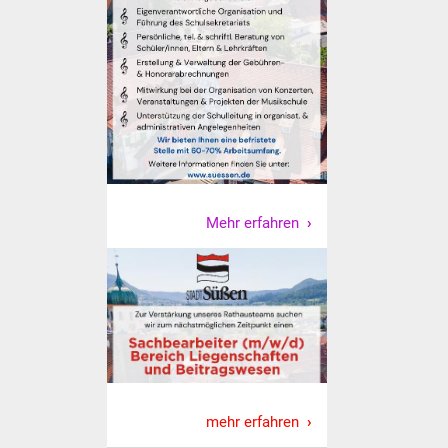
Veranstaltungen
Stadtfest
Ostermarkt
Einrichtungen
Hallenbad
Mehr erfahren
Stadtbücherei
Stadtarchiv
Zehntscheuer
Bürgerhaus
mehr erfahren
Kulturhalle