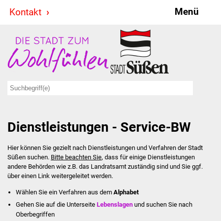
Menü
Kontakt
Stadt & Politik
Bürgermeister
Reden
Gemeinderat
Dienstleistungen - Service-BW
Ausschüsse
Hier können Sie gezielt nach Dienstleistungen und Verfahren der Stadt
Ratsinformationssystem
Süßen suchen.
Bitte beachten Sie
, dass für einige Dienstleistungen
andere Behörden wie z.B. das Landratsamt zuständig sind und Sie ggf.
Jugendbeirat
über einen Link weitergeleitet werden.
Wählen Sie ein Verfahren aus dem
Alphabet
Summerrockfestival
Gehen Sie auf die Unterseite
Lebenslagen
und suchen Sie nach
Oberbegriffen
Hallenbadparty