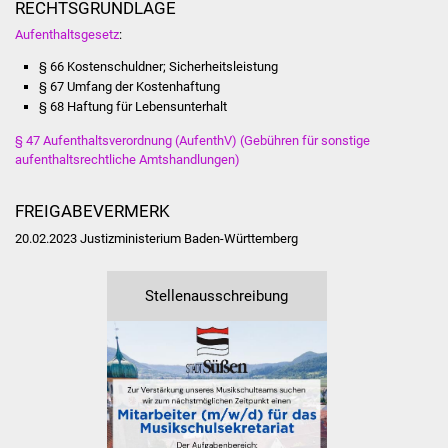
RECHTSGRUNDLAGE
NETZMonitor
Aufenthaltsgesetz
:
Gesundheit und Notfall
§ 66 Kostenschuldner; Sicherheitsleistung
§ 67 Umfang der Kostenhaftung
Ärzte und Apotheken
§ 68 Haftung für Lebensunterhalt
§ 47 Aufenthaltsverordnung (AufenthV) (Gebühren für sonstige
Pflege von Angehörigen
aufenthaltsrechtliche Amtshandlungen)
Hitzewarnung / UV-
FREIGABEVERMERK
Index
20.02.2023 Justizministerium Baden-Württemberg
ÖPNV
Stellenausschreibung
Bürgerbus (MOBS)
Abfall und Entsorgung
Kultur & Freizeit