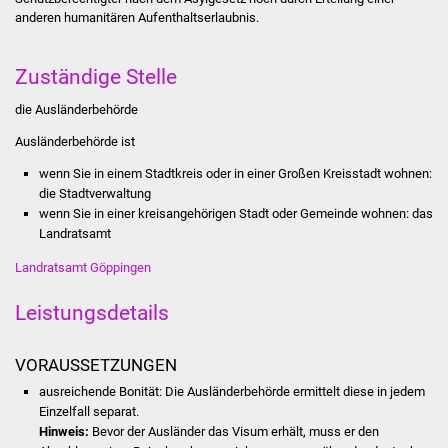
Stadtinfo
anderen humanitären Aufenthaltserlaubnis.
Jubiläumsjahr 2021
Zuständige Stelle
die Ausländerbehörde
Partnerstädte
Ausländerbehörde ist
Projekte
wenn Sie in einem Stadtkreis oder in einer Großen Kreisstadt wohnen:
die Stadtverwaltung
Schulentwicklung Bizet
wenn Sie in einer kreisangehörigen Stadt oder Gemeinde wohnen: das
Landratsamt
Sanierung Hallenbad
Landratsamt Göppingen
Sanierung Bizethalle
Leistungsdetails
Ortsentwicklung
VORAUSSETZUNGEN
Presse
ausreichende Bonität
: Die Ausländerbehörde ermittelt diese in jedem
Einzelfall separat.
Hinweis:
Bevor der Ausländer das Visum erhält, muss er den
Bürger & Service