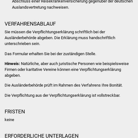
Abschluss einer Reisekrankenversicherung gegenüber der deutschen
Auslandsvertretung nachweisen.
Was erledige ich wo
VERFAHRENSABLAUF
Dienstleistungen
Sie müssen die Verpflichtungserklärung schriftlich bei der
Ausländerbehörde abgeben. Die Erklärung muss handschriftlich
Lebenslagen
unterschrieben sein.
Das Formular erhalten Sie bei der zuständigen Stelle.
Formulare
Hinweis:
Natürliche, aber auch juristische Personen wie beispielsweise
Bürgerinfos
Firmen oder karitative Vereine können eine Verpflichtungserklärung
abgeben.
Bildung
Die Ausländerbehörde prüft im Rahmen des Verfahrens Ihre Bonität.
Die Verpflichtung aus der Verpflichtungserklärung ist vollstreckbar.
Schulen
FRISTEN
Kindergärten
keine
Kolping-Musikschule
ERFORDERLICHE UNTERLAGEN