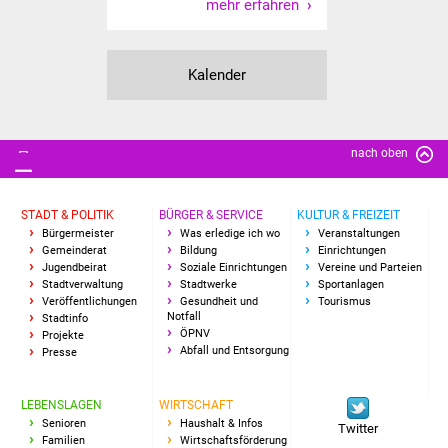
Senioren
mehr erfahren
Stadtseniorenrat
Kalender
Sommerwochen für
Ältere
nach oben
Seniorenwohn- und
Pflegeheim
STADT & POLITIK
BÜRGER & SERVICE
KULTUR & FREIZEIT
Bürgermeister
Was erledige ich wo
Veranstaltungen
Familien
Gemeinderat
Bildung
Einrichtungen
Jugendbeirat
Soziale Einrichtungen
Vereine und Parteien
Stadtverwaltung
Stadtwerke
Sportanlagen
Familientreff
Veröffentlichungen
Gesundheit und
Tourismus
Notfall
Stadtinfo
Kinder und Jugendliche
ÖPNV
Projekte
Abfall und Entsorgung
Presse
Schülerferienprogramm
LEBENSLAGEN
WIRTSCHAFT
Senioren
Haushalt & Infos
Migration und Integration
Twitter
Familien
Wirtschaftsförderung