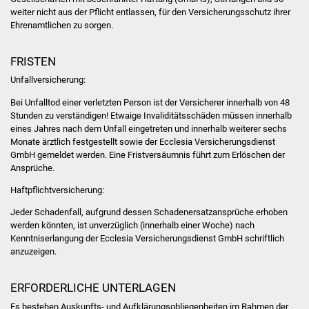
weiter nicht aus der Pflicht entlassen, für den Versicherungsschutz ihrer
Was erledige ich wo
Ehrenamtlichen zu sorgen.
Dienstleistungen
FRISTEN
Unfallversicherung:
Lebenslagen
Bei Unfalltod einer verletzten Person ist der Versicherer innerhalb von 48
Stunden zu verständigen! Etwaige Invaliditätsschäden müssen innerhalb
Formulare
eines Jahres nach dem Unfall eingetreten und innerhalb weiterer sechs
Monate ärztlich festgestellt sowie der Ecclesia Versicherungsdienst
Bürgerinfos
GmbH gemeldet werden. Eine Fristversäumnis führt zum Erlöschen der
Ansprüche.
Bildung
Haftpflichtversicherung:
Jeder Schadenfall, aufgrund dessen Schadenersatzansprüche erhoben
Schulen
werden könnten, ist unverzüglich (innerhalb einer Woche) nach
Kenntniserlangung der Ecclesia Versicherungsdienst GmbH schriftlich
Kindergärten
anzuzeigen.
Kolping-Musikschule
ERFORDERLICHE UNTERLAGEN
Es bestehen Auskunfts- und Aufklärungsobliegenheiten im Rahmen der