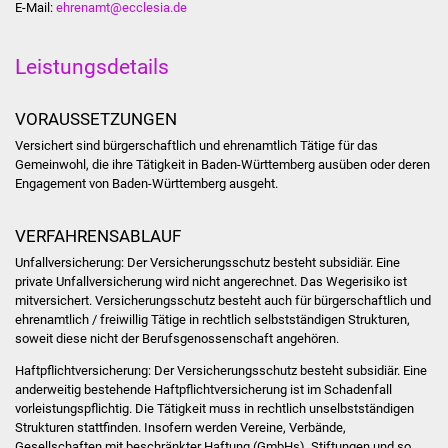
E-Mail:
ehrenamt@ecclesia.de
Stadtinfo
Leistungsdetails
Jubiläumsjahr 2021
Partnerstädte
VORAUSSETZUNGEN
Versichert sind bürgerschaftlich und ehrenamtlich Tätige für das
Projekte
Gemeinwohl, die ihre Tätigkeit in Baden-Württemberg ausüben oder deren
Engagement von Baden-Württemberg ausgeht.
Schulentwicklung Bizet
VERFAHRENSABLAUF
Sanierung Hallenbad
Unfallversicherung: Der Versicherungsschutz besteht subsidiär. Eine
private Unfallversicherung wird nicht angerechnet. Das Wegerisiko ist
Sanierung Bizethalle
mitversichert. Versicherungsschutz besteht auch für bürgerschaftlich und
ehrenamtlich / freiwillig Tätige in rechtlich selbstständigen Strukturen,
soweit diese nicht der Berufsgenossenschaft angehören.
Ortsentwicklung
Haftpflichtversicherung: Der Versicherungsschutz besteht subsidiär. Eine
anderweitig bestehende Haftpflichtversicherung ist im Schadenfall
Presse
vorleistungspflichtig. Die Tätigkeit muss in rechtlich unselbstständigen
Strukturen stattfinden. Insofern werden Vereine, Verbände,
Bürger & Service
Gesellschaften mit beschränkter Haftung (GmbHs), Stiftungen und so