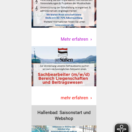
Veranstaltungen
Stadtfest
Ostermarkt
Mehr erfahren
Einrichtungen
Hallenbad
Stadtbücherei
Stadtarchiv
mehr erfahren
Zehntscheuer
Hallenbad: Saisonstart und
Bürgerhaus
Webshop
Kulturhalle