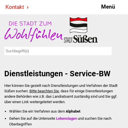
Menü
Kontakt
Stadt & Politik
Bürgermeister
Reden
Gemeinderat
Dienstleistungen - Service-BW
Ausschüsse
Hier können Sie gezielt nach Dienstleistungen und Verfahren der Stadt
Ratsinformationssystem
Süßen suchen.
Bitte beachten Sie
, dass für einige Dienstleistungen
andere Behörden wie z.B. das Landratsamt zuständig sind und Sie ggf.
Jugendbeirat
über einen Link weitergeleitet werden.
Wählen Sie ein Verfahren aus dem
Alphabet
Summerrockfestival
Gehen Sie auf die Unterseite
Lebenslagen
und suchen Sie nach
Oberbegriffen
Hallenbadparty