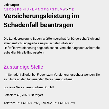
Leistungen
A
B
C
D
E
F
G
H
I
J
K
L
M
N
O
P
Q
R
S
T
U
V
W
X
Y
Z
Stadtverwaltung
Versicherungsleistung im
Ansprechpartner
Schadenfall beantragen
Behördenwegweiser
Die Landesregierung Baden-Württemberg hat für bürgerschaftlich und
ehrenamtlich Engagierte eine pauschale Unfall- und
Stellenangebote
Haftpflichtversicherung abgeschlossen. Versicherungsschutz besteht
subsidiär für alle Engagierten.
Kontakt
Zuständige Stelle
Veröffentlichungen
Im Schadenfall oder bei Fragen zum Versicherungsschutz wenden Sie
Ortsrecht
sich bitte an den betreuenden Versicherungsdienst:
Ecclesia Versicherungsdienst GmbH
FNP / Bebauungspläne
Löffelstr. 46, 70597 Stuttgart
Wahlen
Telefon: 0711 615533-265, Telefax: 0711 615533-29