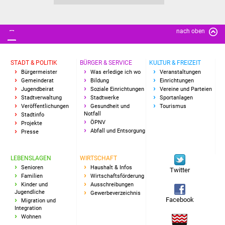
Senioren
Stadtseniorenrat
nach oben
Sommerwochen für
Ältere
STADT & POLITIK
BÜRGER & SERVICE
KULTUR & FREIZEIT
Bürgermeister
Was erledige ich wo
Veranstaltungen
Gemeinderat
Bildung
Einrichtungen
Seniorenwohn- und
Jugendbeirat
Soziale Einrichtungen
Vereine und Parteien
Pflegeheim
Stadtverwaltung
Stadtwerke
Sportanlagen
Veröffentlichungen
Gesundheit und
Tourismus
Notfall
Stadtinfo
Familien
ÖPNV
Projekte
Abfall und Entsorgung
Presse
Familientreff
LEBENSLAGEN
WIRTSCHAFT
Kinder und Jugendliche
Senioren
Haushalt & Infos
Twitter
Familien
Wirtschaftsförderung
Kinder und
Ausschreibungen
Schülerferienprogramm
Jugendliche
Gewerbeverzeichnis
Facebook
Migration und
Integration
Migration und Integration
Wohnen