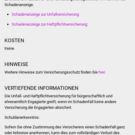
Volkshochschule
Schadenanzeige.
Schadenanzeige zur Unfallversicherung
Soziale Einrichtungen
Schadenanzeige zur Haftpflichtversicherung:
Kirchen
KOSTEN
Lokale Agenda
Keine
Jugendhaus
HINWEISE
Weitere Hinweise zum Versicherungsschutz finden Sie
hier
.
Fachteam Jugend
VERTIEFENDE INFORMATIONEN
Kinder- und
Familienzentrum
Die Unfall- und Haftpflichtversicherung für bürgerschaftlich und
ehrenamtlich Engagierte greift, wenn im Schadenfall keine andere
Versicherung die Engagierten absichert.
Stadtwerke
Schuldanerkenntnis:
Suenergie
Sofern Sie ohne Zustimmung des Versicherers einen Schadenfall ganz
oder teilweise anerkennen, kann dies zum vollständigen Verlust des