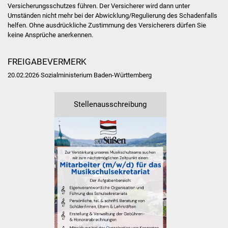
NETZMonitor
Versicherungsschutzes führen. Der Versicherer wird dann unter
Umständen nicht mehr bei der Abwicklung/Regulierung des Schadenfalls
helfen. Ohne ausdrückliche Zustimmung des Versicherers dürfen Sie
Gesundheit und Notfall
keine Ansprüche anerkennen.
Ärzte und Apotheken
FREIGABEVERMERK
20.02.2026 Sozialministerium Baden-Württemberg
Pflege von Angehörigen
Hitzewarnung / UV-
Stellenausschreibung
Index
ÖPNV
Bürgerbus (MOBS)
Abfall und Entsorgung
Kultur & Freizeit