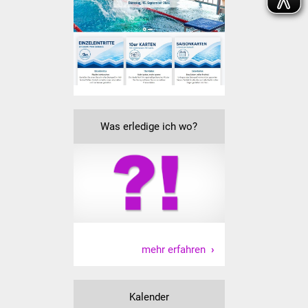
Vereine und Parteien
Selbsteintrag Vereine
Beirat Süßener Vereine
Sportanlagen
Was erledige ich wo?
Tourismus
Erlebnisregion
Schwäbischer Albtrauf
Route der
Industriekultur
mehr erfahren
Lebenslagen
Kalender