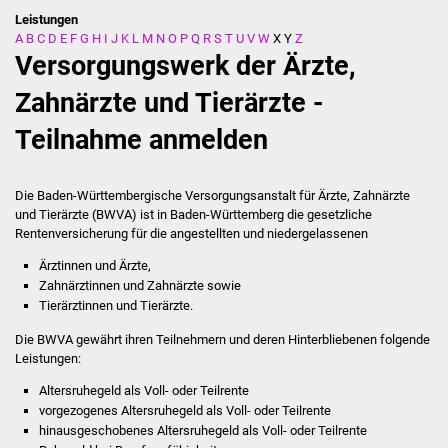
Leistungen
A
B
C
D
E
F
G
H
I
J
K
L
M
N
O
P
Q
R
S
T
U
V
W
X
Y
Z
Stadtverwaltung
Versorgungswerk der Ärzte,
Ansprechpartner
Zahnärzte und Tierärzte -
Teilnahme anmelden
Behördenwegweiser
Stellenangebote
Die Baden-Württembergische Versorgungsanstalt für Ärzte, Zahnärzte
und Tierärzte (BWVA) ist in Baden-Württemberg die gesetzliche
Kontakt
Rentenversicherung für die angestellten und niedergelassenen
Ärztinnen und Ärzte,
Veröffentlichungen
Zahnärztinnen und Zahnärzte sowie
Tierärztinnen und Tierärzte.
Ortsrecht
Die BWVA gewährt ihren Teilnehmern und deren Hinterbliebenen folgende
Leistungen:
FNP / Bebauungspläne
Altersruhegeld als Voll- oder Teilrente
vorgezogenes Altersruhegeld als Voll- oder Teilrente
Wahlen
hinausgeschobenes Altersruhegeld als Voll- oder Teilrente