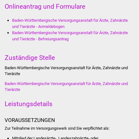
Onlineantrag und Formulare
Was erledige ich wo
Baden-Württembergische Versorgungsanstalt für Ärzte, Zahnärzte
Dienstleistungen
und Tierärzte - Anmeldebogen
Baden-Württembergische Versorgungsanstalt für Ärzte, Zahnärzte
und Tierärzte - Befreiungsantrag
Lebenslagen
Formulare
Zuständige Stelle
Baden-Württembergische Versorgungsanstalt für Ärzte, Zahnärzte und
Bürgerinfos
Tierärzte
Baden-Württembergische Versorgungsanstalt für Ärzte, Zahnärzte und
Bildung
Tierärzte
Schulen
Leistungsdetails
Kindergärten
VORAUSSETZUNGEN
Kolping-Musikschule
Zur Teilnahme im Versorgungswerk sind Sie verpflichtet als:
Mitglied der Landesärzte-, Landeszahnärzte- oder