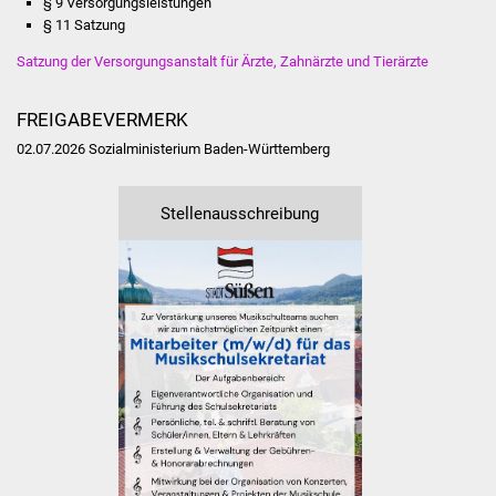
§ 9 Versorgungsleistungen
§ 11 Satzung
Vereine und Parteien
Satzung der Versorgungsanstalt für Ärzte, Zahnärzte und Tierärzte
Selbsteintrag Vereine
FREIGABEVERMERK
Beirat Süßener Vereine
02.07.2026 Sozialministerium Baden-Württemberg
Sportanlagen
Stellenausschreibung
Tourismus
Erlebnisregion
Schwäbischer Albtrauf
Route der
Industriekultur
Lebenslagen