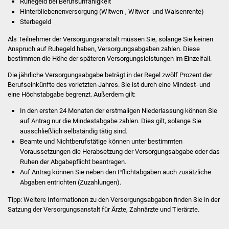
Ruhegeld bei Berufsunfähigkeit
Stadtinfo
Hinterbliebenenversorgung (Witwen-, Witwer- und Waisenrente)
Sterbegeld
Jubiläumsjahr 2021
Als Teilnehmer der Versorgungsanstalt müssen Sie, solange Sie keinen
Anspruch auf Ruhegeld haben, Versorgungsabgaben zahlen. Diese
Partnerstädte
bestimmen die Höhe der späteren Versorgungsleistungen im Einzelfall.
Die jährliche Versorgungsabgabe beträgt in der Regel zwölf Prozent der
Projekte
Berufseinkünfte des vorletzten Jahres.
Sie ist durch eine Mindest- und
eine Höchstabgabe begrenzt. Außerdem gilt:
Schulentwicklung Bizet
In den ersten 24 Monaten der erstmaligen Niederlassung können Sie
auf Antrag nur die Mindestabgabe zahlen. Dies gilt, solange Sie
Sanierung Hallenbad
ausschließlich selbständig tätig sind.
Beamte und Nichtberufstätige können unter bestimmten
Sanierung Bizethalle
Voraussetzungen die Herabsetzung der Versorgungsabgabe oder das
Ruhen der Abgabepflicht beantragen.
Auf Antrag können Sie neben den Pflichtabgaben auch zusätzliche
Ortsentwicklung
Abgaben entrichten (Zuzahlungen).
Presse
Tipp:
Weitere Informationen zu den Versorgungsabgaben finden Sie in der
Satzung der Versorgungsanstalt für Ärzte, Zahnärzte und Tierärzte.
Bürger & Service