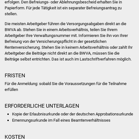
erfolgen. Den Befreiungs- oder Ablehnungsbescheid erhalten Sie in
NETZMonitor
Papierform. Für jede Tätigkeit ist ein separater Befreiungsantrag zu
stellen.
Gesundheit und Notfall
Die meisten Arbeitgeber führen die Versorgungsabgaben direkt an die
BWVA ab. Stehen Sie in einem Arbeitsverhältnis, teilen Sie Ihrem
Ärzte und Apotheken
Arbeitgeber Ihre Verwaltungsnummer mit. Informieren Sie ihn von Ihrer
Befreiung von der Versicherungspflicht in der gesetzlichen
Pflege von Angehörigen
Rentenversicherung. Stehen Sie in keinem Arbeitsverhältnis oder zahlt Ihr
Arbeitgeber die Beiträge nicht direkt an die BWVA, müssen Sie die
Beiträge selbst entrichten. Das ist auch im Lastschriftverfahren möglich.
Hitzewarnung / UV-
Index
FRISTEN
ÖPNV
Für die Anmeldung: sobald Sie die Voraussetzungen für die Teilnahme
erfüllen
Bürgerbus (MOBS)
ERFORDERLICHE UNTERLAGEN
Abfall und Entsorgung
Kopie der Erlaubnisurkunde oder der deutschen Approbationsurkunde
Ernennungsurkunde im Fall eines Beamtenverhältnisses
Kultur & Freizeit
KOSTEN