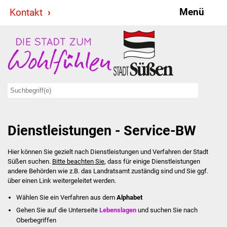
Menü
Kontakt
Stadt & Politik
Bürgermeister
Reden
Gemeinderat
Dienstleistungen - Service-BW
Ausschüsse
Hier können Sie gezielt nach Dienstleistungen und Verfahren der Stadt
Ratsinformationssystem
Süßen suchen.
Bitte beachten Sie
, dass für einige Dienstleistungen
andere Behörden wie z.B. das Landratsamt zuständig sind und Sie ggf.
Jugendbeirat
über einen Link weitergeleitet werden.
Wählen Sie ein Verfahren aus dem
Alphabet
Summerrockfestival
Gehen Sie auf die Unterseite
Lebenslagen
und suchen Sie nach
Oberbegriffen
Hallenbadparty