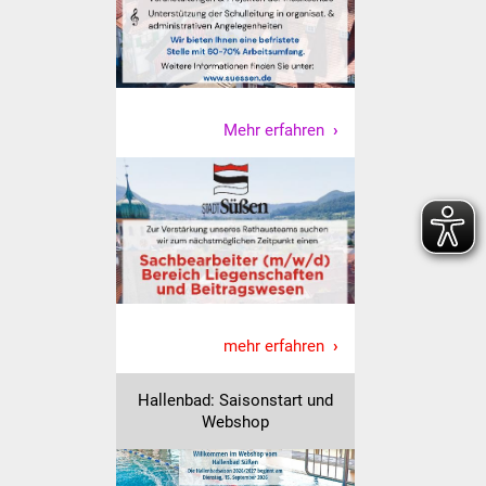
Senioren
Stadtseniorenrat
Sommerwochen für
Mehr erfahren
Ältere
Seniorenwohn- und
Pflegeheim
Familien
Familientreff
mehr erfahren
Kinder und Jugendliche
Hallenbad: Saisonstart und
Schülerferienprogramm
Webshop
Migration und Integration