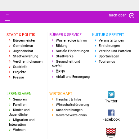
IKG Auen
nach oben
Ausschreibungen
STADT & POLITIK
BÜRGER & SERVICE
KULTUR & FREIZEIT
Öffentliche
Bürgermeister
Was erledige ich wo
Veranstaltungen
Ausschreibung
Gemeinderat
Bildung
Einrichtungen
Jugendbeirat
Soziale Einrichtungen
Vereine und Parteien
Stadtverwaltung
Stadtwerke
Sportanlagen
Europaweite
Veröffentlichungen
Gesundheit und
Tourismus
Ausschreibung
Notfall
Stadtinfo
ÖPNV
Projekte
Abfall und Entsorgung
Presse
Beschränkte
Ausschreibung
LEBENSLAGEN
WIRTSCHAFT
Senioren
Haushalt & Infos
Twitter
Freihändige Vergabe
Familien
Wirtschaftsförderung
Kinder und
Ausschreibungen
Jugendliche
Gewerbeverzeichnis
Gewerbeverzeichnis
Facebook
Migration und
Integration
Wohnen
Gewerbe - Selbsteintrag