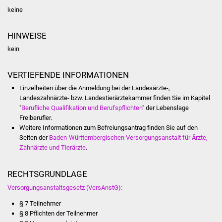
Veranstaltungen
keine
Stadtfest
HINWEISE
kein
Ostermarkt
Einrichtungen
VERTIEFENDE INFORMATIONEN
Einzelheiten über die Anmeldung bei der Landesärzte-,
Hallenbad
Landeszahnärzte- bzw. Landestierärztekammer finden Sie im Kapitel
"
Berufliche Qualifikation und Berufspflichten
" der Lebenslage
Freiberufler.
Stadtbücherei
Weitere Informationen zum Befreiungsantrag finden Sie auf den
Seiten der
Baden-Württembergischen Versorgungsanstalt für Ärzte,
Stadtarchiv
Zahnärzte und Tierärzte
.
Zehntscheuer
RECHTSGRUNDLAGE
Versorgungsanstaltsgesetz (VersAnstG):
Bürgerhaus
§ 7 Teilnehmer
Kulturhalle
§ 8 Pflichten der Teilnehmer