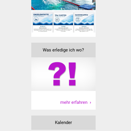
Freundeskreis Asyl
Ukraine-Hilfe
Wohnen
Bauen in Süßen
Was erledige ich wo?
Wohnimmobilien +
Baugrundstücke
Wirtschaft
Haushalt & Infos
mehr erfahren
Wirtschaftsförderung
Kalender
Gewerbeimmobilien