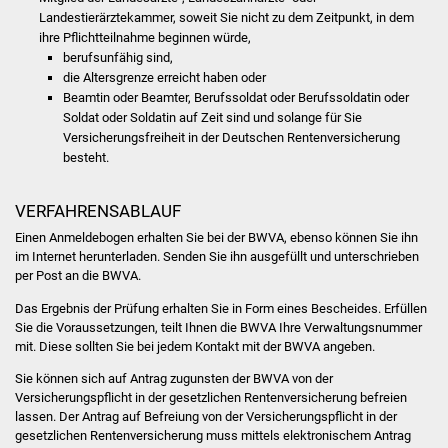
Volkshochschule
Landestierärztekammer, soweit Sie nicht zu dem Zeitpunkt, in dem
ihre Pflichtteilnahme beginnen würde,
Soziale Einrichtungen
berufsunfähig sind,
die Altersgrenze erreicht haben oder
Beamtin oder Beamter, Berufssoldat oder Berufssoldatin oder
Kirchen
Soldat oder Soldatin auf Zeit sind und solange für Sie
Versicherungsfreiheit in der Deutschen Rentenversicherung
Lokale Agenda
besteht.
Jugendhaus
VERFAHRENSABLAUF
Einen Anmeldebogen erhalten Sie bei der BWVA, ebenso können Sie ihn
Fachteam Jugend
im Internet herunterladen. Senden Sie ihn ausgefüllt und unterschrieben
per Post an die BWVA.
Kinder- und
Das Ergebnis der Prüfung erhalten Sie in Form eines Bescheides. Erfüllen
Familienzentrum
Sie die Voraussetzungen, teilt Ihnen die BWVA Ihre Verwaltungsnummer
mit.
Diese sollten Sie bei jedem Kontakt mit der BWVA angeben.
Stadtwerke
Sie können sich auf Antrag zugunsten der BWVA von der
Versicherungspflicht in der gesetzlichen Rentenversicherung befreien
Suenergie
lassen. Der Antrag auf Befreiung von der Versicherungspflicht in der
gesetzlichen Rentenversicherung muss mittels elektronischem Antrag