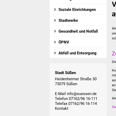
V
Soziale Einrichtungen
a
Stadtwerke
We
Gesundheit und Notfall
un
sc
ÖPNV
Z
Abfall und Entsorgung
Di
Ko
Stadt Süßen
mö
Heidenheimer Straße 30
au
73079 Süßen
an
Si
E-Mail
info@suessen.de
Telefon 07162/96 16-111
We
Telefax 07162/96 16-114
Sa
Kontakt