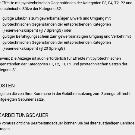
r Effekte mit pyrotechnischen Gegenständen der Kategorien F3, F4, T2, P2 und
rotechnische Sätze der Kategorie S2:
gültige Erlaubnis zum gewerbsmäßigen Erwerb und Umgang mit
pyrotechnischen Gegenständen der entsprechenden Kategorien
(Feuerwerkskörpern) (§ 7 SprengG) oder
gültiger Befähigungsschein zum gewerbsmäßigen Umgang und Verkehr mit
pyrotechnischen Gegenständen der entsprechenden Kategorien
(Feuerwerkskörpern) (§ 20 SprengG)
nweis: Die Anzeige ist auch erforderlich für Effekte mit pyrotechnischen
genständen der Kateogorien F1, F2, T1, P1 und pyrotechnischen Sätzen der
tegorie S1.
OSTEN
 gelten die von Ihrer Kommune in der Gebührensatzung zum Sprengstoffrecht
stgelegten Gebührensätze.
EARBEITUNGSDAUER
e voraussichtliche Bearbeitungsdauer können Sie bei Ihrer zuständigen Behörde
fragen.