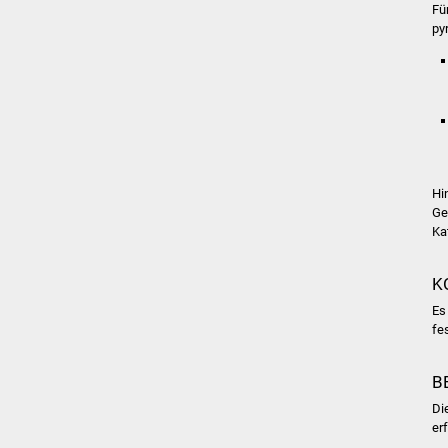
Fü
py
Hi
Ge
Ka
K
Es
fe
B
Di
er