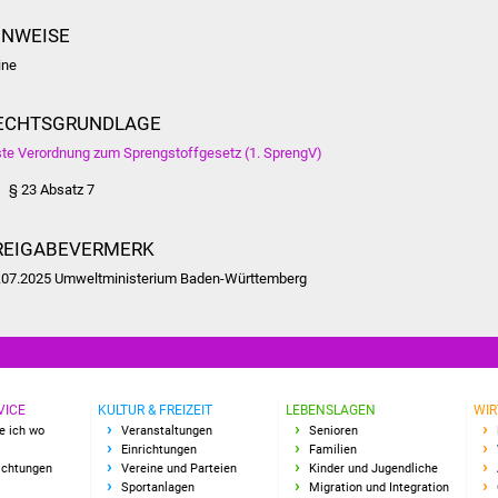
INWEISE
ine
ECHTSGRUNDLAGE
ste Verordnung zum Sprengstoffgesetz (1. SprengV)
§ 23 Absatz 7
REIGABEVERMERK
.07.2025 Umweltministerium Baden-Württemberg
VICE
KULTUR & FREIZEIT
LEBENSLAGEN
WIR
e ich wo
Veranstaltungen
Senioren
Einrichtungen
Familien
richtungen
Vereine und Parteien
Kinder und Jugendliche
Sportanlagen
Migration und Integration