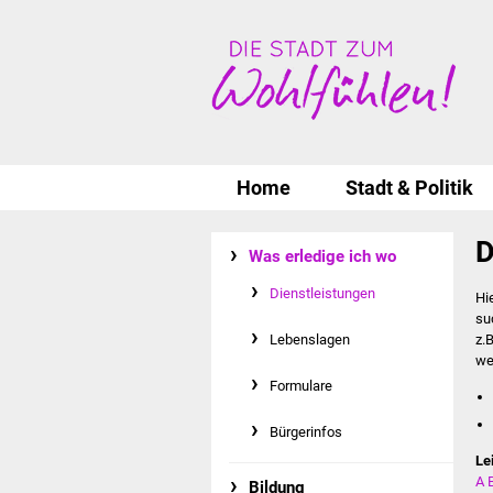
Home
Stadt & Politik
D
Was erledige ich wo
Dienstleistungen
Hi
su
Lebenslagen
z.
we
Formulare
Bürgerinfos
Le
A
Bildung