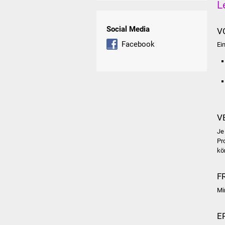
L
Social Media
V
Facebook
Ei
V
Je
Pr
kö
F
Mi
E