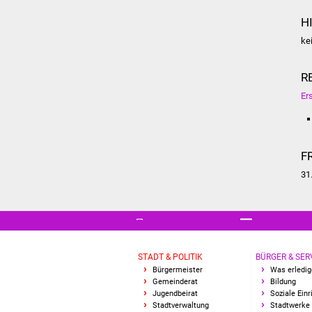
H
ke
R
Er
F
31
STADT & POLITIK
BÜRGER & SER
Bürgermeister
Was erledig
Gemeinderat
Bildung
Jugendbeirat
Soziale Ein
Stadtverwaltung
Stadtwerke