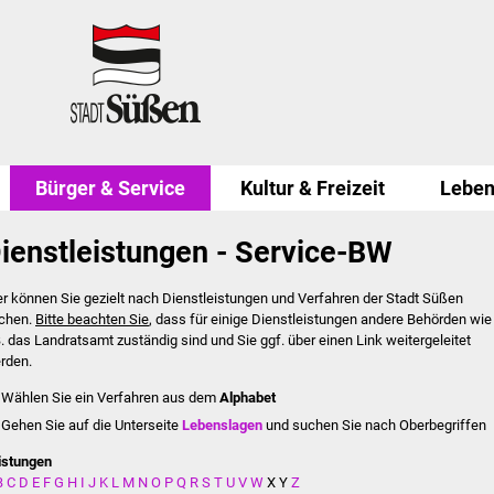
Bürger & Service
Kultur & Freizeit
Leben
ienstleistungen - Service-BW
er können Sie gezielt nach Dienstleistungen und Verfahren der Stadt Süßen
chen.
Bitte beachten Sie
, dass für einige Dienstleistungen andere Behörden wie
B. das Landratsamt zuständig sind und Sie ggf. über einen Link weitergeleitet
rden.
Wählen Sie ein Verfahren aus dem
Alphabet
Gehen Sie auf die Unterseite
Lebenslagen
und suchen Sie nach Oberbegriffen
istungen
B
C
D
E
F
G
H
I
J
K
L
M
N
O
P
Q
R
S
T
U
V
W
X
Y
Z