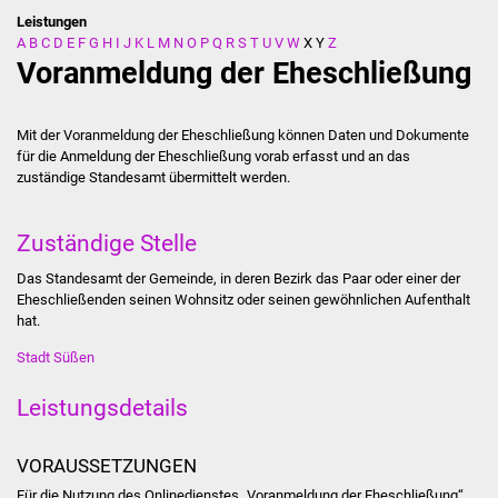
Leistungen
A
B
C
D
E
F
G
H
I
J
K
L
M
N
O
P
Q
R
S
T
U
V
W
X
Y
Z
Stadtverwaltung
Voranmeldung der Eheschließung
Ansprechpartner
Mit der Voranmeldung der Eheschließung können Daten und Dokumente
Behördenwegweiser
für die Anmeldung der Eheschließung vorab erfasst und an das
zuständige Standesamt übermittelt werden.
Stellenangebote
Zuständige Stelle
Kontakt
Das Standesamt der Gemeinde, in deren Bezirk das Paar oder einer der
Eheschließenden seinen Wohnsitz oder seinen gewöhnlichen Aufenthalt
Veröffentlichungen
hat.
Stadt Süßen
Ortsrecht
Leistungsdetails
FNP / Bebauungspläne
VORAUSSETZUNGEN
Wahlen
Für die Nutzung des Onlinedienstes „Voranmeldung der Eheschließung“