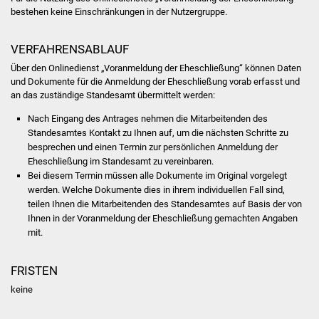
Stadtinfo
bestehen keine Einschränkungen in der Nutzergruppe.
Jubiläumsjahr 2021
VERFAHRENSABLAUF
Über den Onlinedienst „Voranmeldung der Eheschließung“ können Daten
Partnerstädte
und Dokumente für die Anmeldung der Eheschließung vorab erfasst und
an das zuständige Standesamt übermittelt werden:
Projekte
Nach Eingang des Antrages nehmen die Mitarbeitenden des
Standesamtes Kontakt zu Ihnen auf, um die nächsten Schritte zu
Schulentwicklung Bizet
besprechen und einen Termin zur persönlichen Anmeldung der
Eheschließung im Standesamt zu vereinbaren.
Bei diesem Termin müssen alle Dokumente im Original vorgelegt
Sanierung Hallenbad
werden. Welche Dokumente dies in ihrem individuellen Fall sind,
teilen Ihnen die Mitarbeitenden des Standesamtes auf Basis der von
Sanierung Bizethalle
Ihnen in der Voranmeldung der Eheschließung gemachten Angaben
mit.
Ortsentwicklung
FRISTEN
Presse
keine
Bürger & Service