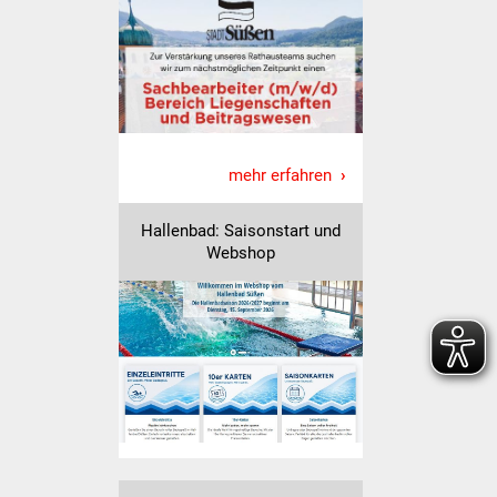
Veranstaltungen
Stadtfest
Ostermarkt
Einrichtungen
mehr erfahren
Hallenbad
Hallenbad: Saisonstart und
Webshop
Stadtbücherei
Stadtarchiv
Zehntscheuer
Bürgerhaus
Kulturhalle