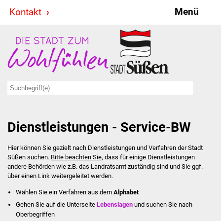
Menü
Kontakt
Stadt & Politik
Bürgermeister
Reden
Gemeinderat
Dienstleistungen - Service-BW
Ausschüsse
Hier können Sie gezielt nach Dienstleistungen und Verfahren der Stadt
Ratsinformationssystem
Süßen suchen.
Bitte beachten Sie
, dass für einige Dienstleistungen
andere Behörden wie z.B. das Landratsamt zuständig sind und Sie ggf.
Jugendbeirat
über einen Link weitergeleitet werden.
Wählen Sie ein Verfahren aus dem
Alphabet
Summerrockfestival
Gehen Sie auf die Unterseite
Lebenslagen
und suchen Sie nach
Oberbegriffen
Hallenbadparty