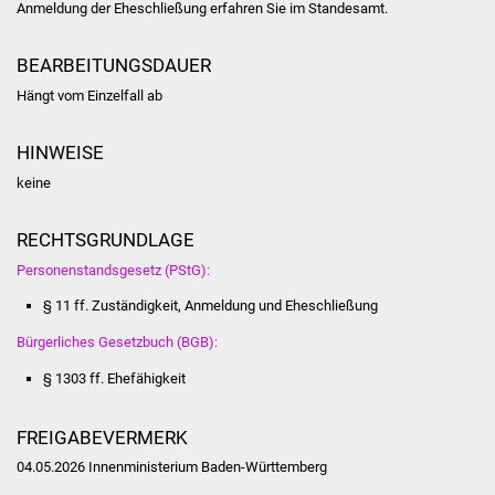
Anmeldung der Eheschließung erfahren Sie im Standesamt.
Volkshochschule
Soziale Einrichtungen
BEARBEITUNGSDAUER
Hängt vom Einzelfall ab
Kirchen
HINWEISE
Lokale Agenda
keine
Jugendhaus
RECHTSGRUNDLAGE
Fachteam Jugend
Personenstandsgesetz (PStG):
§ 11 ff. Zuständigkeit, Anmeldung und Eheschließung
Kinder- und
Bürgerliches Gesetzbuch (BGB):
Familienzentrum
§ 1303 ff. Ehefähigkeit
Stadtwerke
FREIGABEVERMERK
Suenergie
04.05.2026 Innenministerium Baden-Württemberg