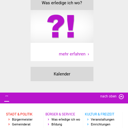
Was erledige ich wo?
Vereine und Parteien
Selbsteintrag Vereine
Beirat Süßener Vereine
Sportanlagen
mehr erfahren
Tourismus
Kalender
Erlebnisregion
Schwäbischer Albtrauf
Route der
nach oben
Industriekultur
STADT & POLITIK
BÜRGER & SERVICE
KULTUR & FREIZEIT
Lebenslagen
Bürgermeister
Was erledige ich wo
Veranstaltungen
Gemeinderat
Bildung
Einrichtungen