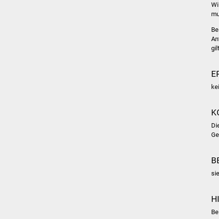
Wi
mu
Be
An
gi
E
ke
K
Di
Ge
B
si
H
Be