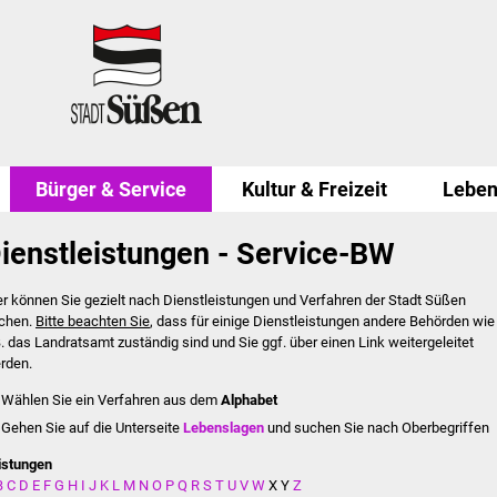
Bürger & Service
Kultur & Freizeit
Leben
ienstleistungen - Service-BW
er können Sie gezielt nach Dienstleistungen und Verfahren der Stadt Süßen
chen.
Bitte beachten Sie
, dass für einige Dienstleistungen andere Behörden wie
B. das Landratsamt zuständig sind und Sie ggf. über einen Link weitergeleitet
rden.
Wählen Sie ein Verfahren aus dem
Alphabet
Gehen Sie auf die Unterseite
Lebenslagen
und suchen Sie nach Oberbegriffen
istungen
B
C
D
E
F
G
H
I
J
K
L
M
N
O
P
Q
R
S
T
U
V
W
X
Y
Z