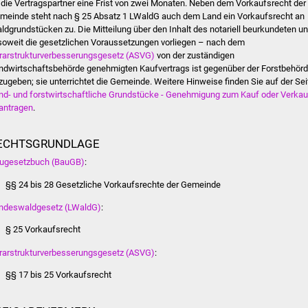
 die Vertragspartner eine Frist von zwei Monaten. Neben dem Vorkaufsrecht der
meinde steht nach § 25 Absatz 1 LWaldG auch dem Land ein Vorkaufsrecht an
ldgrundstücken zu. Die Mitteilung über den Inhalt des notariell beurkundeten u
soweit die gesetzlichen Voraussetzungen vorliegen – nach dem
rarstrukturverbesserungsgesetz (ASVG)
von der zuständigen
ndwirtschaftsbehörde genehmigten Kaufvertrags ist gegenüber der Forstbehör
zugeben; sie unterrichtet die Gemeinde. Weitere Hinweise finden Sie auf der Sei
nd- und forstwirtschaftliche Grundstücke - Genehmigung zum Kauf oder Verkau
antragen
.
ECHTSGRUNDLAGE
ugesetzbuch (BauGB)
:
§§ 24 bis 28 Gesetzliche Vorkaufsrechte der Gemeinde
ndeswaldgesetz (LWaldG)
:
§ 25 Vorkaufsrecht
rarstrukturverbesserungsgesetz (ASVG)
:
§§ 17 bis 25 Vorkaufsrecht