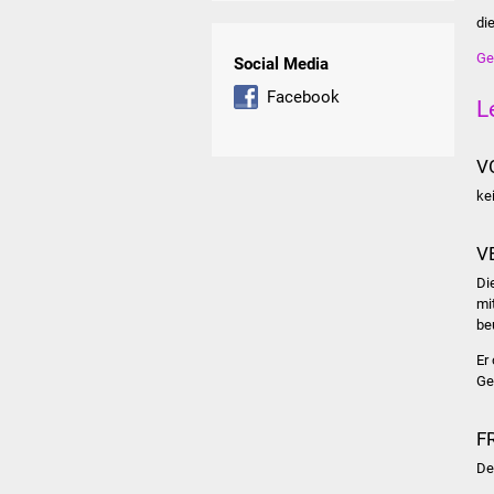
di
Ge
Social Media
Facebook
L
V
ke
V
Di
mi
be
Er
Ge
F
De