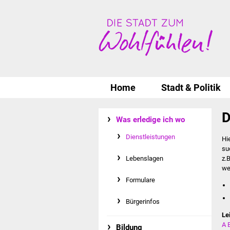
Home
Stadt & Politik
D
Was erledige ich wo
Dienstleistungen
Hi
su
Lebenslagen
z.
we
Formulare
Bürgerinfos
Le
A
Bildung