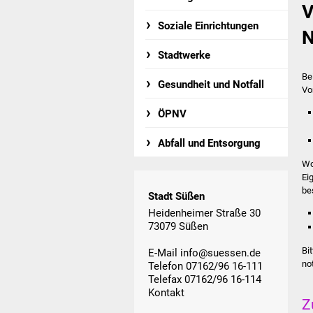
V
Soziale Einrichtungen
N
Stadtwerke
Be
Gesundheit und Notfall
Vo
ÖPNV
Abfall und Entsorgung
Wo
Ei
be
Stadt Süßen
Heidenheimer Straße 30
73079 Süßen
Bi
E-Mail
info@suessen.de
not
Telefon 07162/96 16-111
Telefax 07162/96 16-114
Kontakt
Z