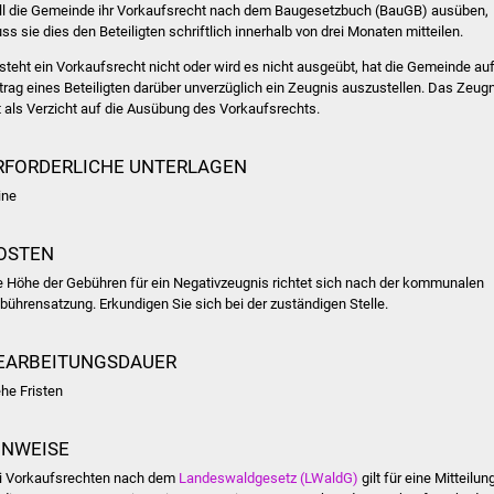
ll die Gemeinde ihr Vorkaufsrecht nach dem Baugesetzbuch (BauGB) ausüben,
ss sie dies den Beteiligten schriftlich innerhalb von drei Monaten mitteilen.
steht ein Vorkaufsrecht nicht oder wird es nicht ausgeübt, hat die Gemeinde au
trag eines Beteiligten darüber unverzüglich ein Zeugnis auszustellen. Das Zeug
lt als Verzicht auf die Ausübung des Vorkaufsrechts.
RFORDERLICHE UNTERLAGEN
ine
OSTEN
e Höhe der Gebühren für ein Negativzeugnis richtet sich nach der kommunalen
bührensatzung. Erkundigen Sie sich bei der zuständigen Stelle.
EARBEITUNGSDAUER
ehe Fristen
INWEISE
i Vorkaufsrechten nach dem
Landeswaldgesetz (LWaldG)
gilt für eine Mitteilun