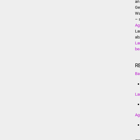
an
Ge
Wa
– 
Ag
La
ab
La
be
R
Ba
La
Ag