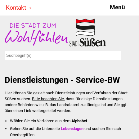
Menü
Kontakt
Stadt & Politik
Bürgermeister
Reden
Gemeinderat
Dienstleistungen - Service-BW
Ausschüsse
Hier können Sie gezielt nach Dienstleistungen und Verfahren der Stadt
Ratsinformationssystem
Süßen suchen.
Bitte beachten Sie
, dass für einige Dienstleistungen
andere Behörden wie z.B. das Landratsamt zuständig sind und Sie ggf.
Jugendbeirat
über einen Link weitergeleitet werden.
Wählen Sie ein Verfahren aus dem
Alphabet
Summerrockfestival
Gehen Sie auf die Unterseite
Lebenslagen
und suchen Sie nach
Oberbegriffen
Hallenbadparty