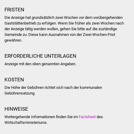
FRISTEN
Was erledige ich wo
Die Anzeige hat grundsätzlich zwei Wochen vor dem vorübergehenden
Gaststättenbetrieb zu erfolgen. Wenn Sie früher als zwei Wochen nach
Dienstleistungen
der Anzeige tätig werden wollen, gehen Sie bitte auf die zuständige
Gemeinde zu. Diese kann Ausnahmen von der Zwei-Wochen-Frist
Lebenslagen
gewähren.
Formulare
ERFORDERLICHE UNTERLAGEN
Anzeige mit den oben genannten Angaben.
Bürgerinfos
KOSTEN
Bildung
Die Höhe der Gebühren richtet sich nach der kommunalen
Gebührensatzung.
Schulen
HINWEISE
Kindergärten
Weitergehende Informationen finden Sie im
Factsheet
des
Wirtschaftsministeriums.
Kolping-Musikschule