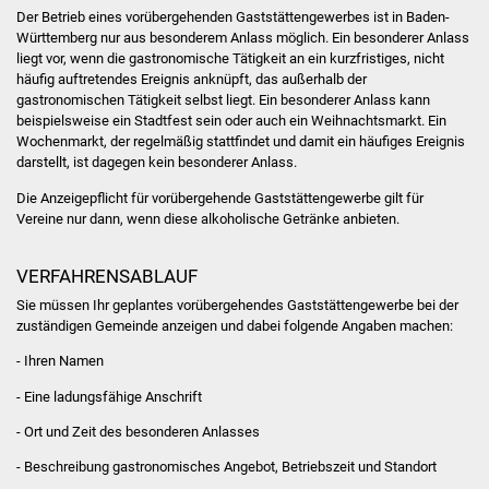
Stadtinfo
Der Betrieb eines vorübergehenden Gaststättengewerbes ist in Baden-
Württemberg nur aus besonderem Anlass möglich. Ein besonderer Anlass
liegt vor, wenn die gastronomische Tätigkeit an ein kurzfristiges, nicht
Jubiläumsjahr 2021
häufig auftretendes Ereignis anknüpft, das außerhalb der
gastronomischen Tätigkeit selbst liegt. Ein besonderer Anlass kann
Partnerstädte
beispielsweise ein Stadtfest sein oder auch ein Weihnachtsmarkt. Ein
Wochenmarkt, der regelmäßig stattfindet und damit ein häufiges Ereignis
darstellt, ist dagegen kein besonderer Anlass.
Projekte
Die Anzeigepflicht für vorübergehende Gaststättengewerbe gilt für
Vereine nur dann, wenn diese alkoholische Getränke anbieten.
Schulentwicklung Bizet
Sanierung Hallenbad
VERFAHRENSABLAUF
Sie müssen Ihr geplantes vorübergehendes Gaststättengewerbe bei der
Sanierung Bizethalle
zuständigen Gemeinde anzeigen und dabei folgende Angaben machen:
- Ihren Namen
Ortsentwicklung
- Eine ladungsfähige Anschrift
Presse
- Ort und Zeit des besonderen Anlasses
- Beschreibung gastronomisches Angebot, Betriebszeit und Standort
Bürger & Service