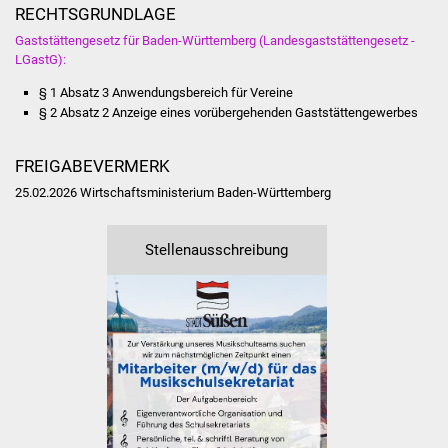
Volkshochschule
RECHTSGRUNDLAGE
Gaststättengesetz für Baden-Württemberg (Landesgaststättengesetz -
Soziale Einrichtungen
LGastG):
§ 1 Absatz 3 Anwendungsbereich für Vereine
Kirchen
§ 2 Absatz 2 Anzeige eines vorübergehenden Gaststättengewerbes
Lokale Agenda
FREIGABEVERMERK
25.02.2026 Wirtschaftsministerium Baden-Württemberg
Jugendhaus
Fachteam Jugend
Stellenausschreibung
Kinder- und
Familienzentrum
Stadtwerke
Suenergie