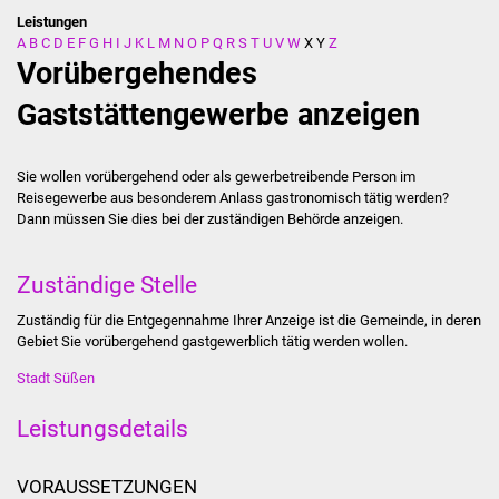
Leistungen
A
B
C
D
E
F
G
H
I
J
K
L
M
N
O
P
Q
R
S
T
U
V
W
X
Y
Z
Stadtverwaltung
Vorübergehendes
Ansprechpartner
Gaststättengewerbe anzeigen
Behördenwegweiser
Sie wollen vorübergehend oder als gewerbetreibende Person im
Reisegewerbe aus besonderem Anlass gastronomisch tätig werden?
Stellenangebote
Dann müssen Sie dies bei der zuständigen Behörde anzeigen.
Kontakt
Zuständige Stelle
Veröffentlichungen
Zuständig für die Entgegennahme Ihrer Anzeige ist die Gemeinde, in deren
Gebiet Sie vorübergehend gastgewerblich tätig werden wollen.
Ortsrecht
Stadt Süßen
FNP / Bebauungspläne
Leistungsdetails
Wahlen
VORAUSSETZUNGEN