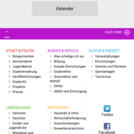
Vereine und Parteien
Kalender
Selbsteintrag Vereine
nach oben
Beirat Süßener Vereine
Sportanlagen
STADT & POLITIK
BÜRGER & SERVICE
KULTUR & FREIZEIT
Bürgermeister
Was erledige ich wo
Veranstaltungen
Gemeinderat
Bildung
Einrichtungen
Tourismus
Jugendbeirat
Soziale Einrichtungen
Vereine und Parteien
Stadtverwaltung
Stadtwerke
Sportanlagen
Veröffentlichungen
Gesundheit und
Tourismus
Erlebnisregion
Notfall
Stadtinfo
Schwäbischer Albtrauf
ÖPNV
Projekte
Abfall und Entsorgung
Presse
Route der
Industriekultur
LEBENSLAGEN
WIRTSCHAFT
Senioren
Haushalt & Infos
Twitter
Familien
Wirtschaftsförderung
Lebenslagen
Kinder und
Ausschreibungen
Jugendliche
Gewerbeverzeichnis
Facebook
Migration und