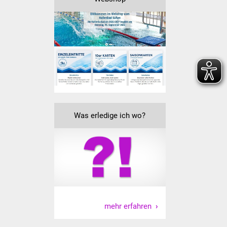
Veranstaltungen
Stadtfest
Ostermarkt
Einrichtungen
Hallenbad
Was erledige ich wo?
Stadtbücherei
Stadtarchiv
Zehntscheuer
Bürgerhaus
mehr erfahren
Kulturhalle