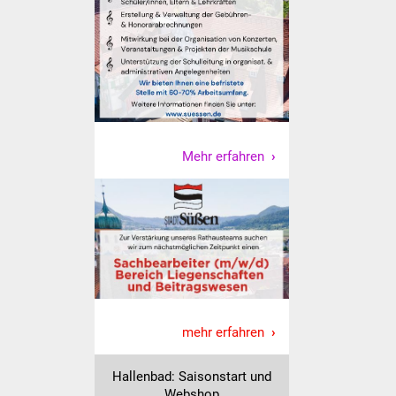
NETZMonitor
Gesundheit und Notfall
Ärzte und Apotheken
Pflege von Angehörigen
Mehr erfahren
Hitzewarnung / UV-
Index
ÖPNV
Bürgerbus (MOBS)
Abfall und Entsorgung
mehr erfahren
Kultur & Freizeit
Hallenbad: Saisonstart und
Webshop