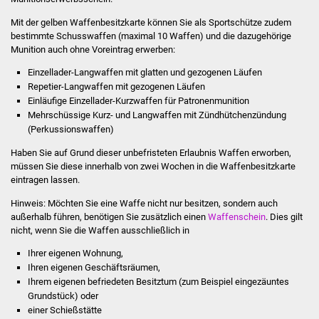
Stadtinfo
Mit der gelben Waffenbesitzkarte können Sie als Sportschütze zudem
bestimmte Schusswaffen (maximal 10 Waffen) und die dazugehörige
Jubiläumsjahr 2021
Munition auch ohne Voreintrag erwerben:
Einzellader-Langwaffen mit glatten und gezogenen Läufen
Partnerstädte
Repetier-Langwaffen mit gezogenen Läufen
Einläufige Einzellader-Kurzwaffen für Patronenmunition
Projekte
Mehrschüssige Kurz- und Langwaffen mit Zündhütchenzündung
(Perkussionswaffen)
Schulentwicklung Bizet
Haben Sie auf Grund dieser unbefristeten Erlaubnis Waffen erworben,
müssen Sie diese innerhalb von zwei Wochen in die Waffenbesitzkarte
Sanierung Hallenbad
eintragen lassen.
Hinweis:
Möchten Sie eine Waffe nicht nur besitzen, sondern auch
Sanierung Bizethalle
außerhalb führen, benötigen Sie zusätzlich einen
Waffenschein
. Dies gilt
nicht, wenn Sie die Waffen ausschließlich in
Ortsentwicklung
Ihrer eigenen Wohnung,
Ihren eigenen Geschäftsräumen,
Presse
Ihrem eigenen befriedeten Besitztum (zum Beispiel eingezäuntes
Grundstück) oder
einer Schießstätte
Bürger & Service