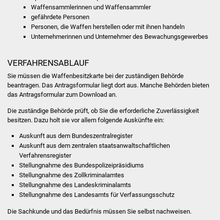
Veranstaltungen
Waffensammlerinnen und Waffensammler
gefährdete Personen
Stadtfest
Personen, die Waffen herstellen oder mit ihnen handeln
Unternehmerinnen und Unternehmer des Bewachungsgewerbes
Ostermarkt
VERFAHRENSABLAUF
Einrichtungen
Sie müssen die Waffenbesitzkarte bei der zuständigen Behörde
beantragen.
Das Antragsformular liegt dort aus. Manche Behörden bieten
Hallenbad
das Antragsformular zum Download an.
Die zuständige Behörde prüft, ob Sie die erforderliche Zuverlässigkeit
Stadtbücherei
besitzen. Dazu holt sie vor allem folgende Auskünfte ein:
Auskunft aus dem Bundeszentralregister
Stadtarchiv
Auskunft aus dem zentralen staatsanwaltschaftlichen
Verfahrensregister
Zehntscheuer
Stellungnahme des
Bundespolizeipräsidiums
Stellungnahme des Zollkriminalamtes
Stellungnahme des Landeskriminalamts
Bürgerhaus
Stellungnahme des Landesamts für Verfassungsschutz
Kulturhalle
Die Sachkunde und das Bedürfnis müssen Sie selbst nachweisen.