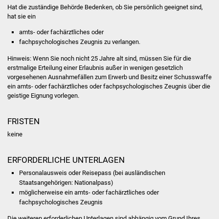
Hat die zuständige Behörde Bedenken, ob Sie persönlich geeignet sind,
Vereine und Parteien
hat sie ein
amts- oder fachärztliches oder
Selbsteintrag Vereine
fachpsychologisches Zeugnis zu verlangen.
Hinweis:
Wenn Sie noch nicht 25 Jahre alt sind, müssen Sie für die
Beirat Süßener Vereine
erstmalige Erteilung einer Erlaubnis außer in wenigen gesetzlich
vorgesehenen Ausnahmefällen zum Erwerb und Besitz einer
Schusswaffe
Sportanlagen
ein amts- oder fachärztliches oder fachpsychologisches Zeugnis über die
geistige Eignung vorlegen.
Tourismus
FRISTEN
Erlebnisregion
keine
Schwäbischer Albtrauf
ERFORDERLICHE UNTERLAGEN
Route der
Personalausweis oder Reisepass (bei ausländischen
Industriekultur
Staatsangehörigen: Nationalpass)
möglicherweise ein amts- oder fachärztliches oder
Lebenslagen
fachpsychologisches Zeugnis
Die weiteren erforderlichen Unterlagen sind abhängig vom Grund Ihres