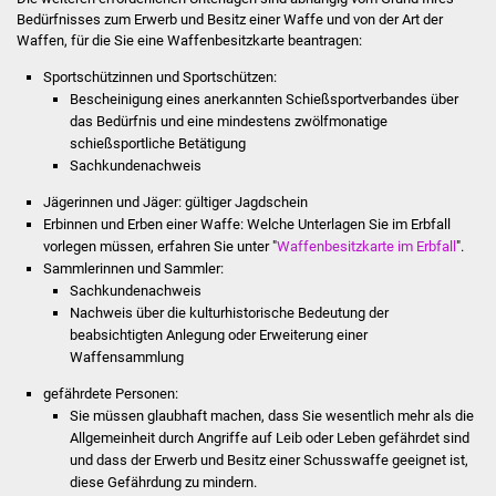
Senioren
Bedürfnisses zum Erwerb und Besitz einer Waffe und von der Art der
Waffen, für die Sie eine Waffenbesitzkarte beantragen:
Stadtseniorenrat
Sportschützinnen und Sportschützen:
Bescheinigung eines anerkannten Schießsportverbandes über
Sommerwochen für
das Bedürfnis und eine mindestens zwölfmonatige
Ältere
schießsportliche Betätigung
Sachkundenachweis
Seniorenwohn- und
Jägerinnen und Jäger: gültiger Jagdschein
Pflegeheim
Erbinnen und Erben einer Waffe: Welche Unterlagen Sie im Erbfall
vorlegen müssen, erfahren Sie unter "
Waffenbesitzkarte im Erbfall
".
Familien
Sammlerinnen und Sammler:
Sachkundenachweis
Nachweis über die kulturhistorische Bedeutung der
Familientreff
beabsichtigten Anlegung oder Erweiterung einer
Waffensammlung
Kinder und Jugendliche
gefährdete Personen:
Sie müssen glaubhaft machen, dass Sie wesentlich mehr als die
Schülerferienprogramm
Allgemeinheit durch Angriffe auf Leib oder Leben gefährdet sind
und dass der Erwerb und Besitz einer Schusswaffe geeignet ist,
Migration und Integration
diese Gefährdung zu mindern.