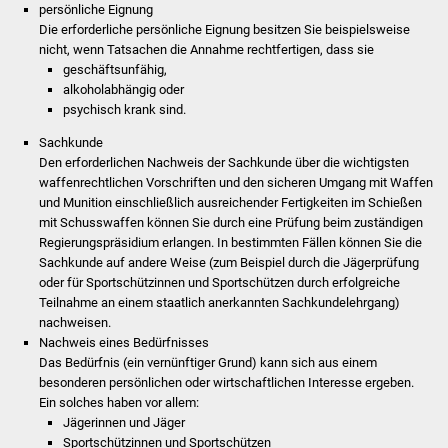
NETZMonitor
persönliche Eignung
Die erforderliche persönliche Eignung besitzen Sie beispielsweise
nicht, wenn Tatsachen die Annahme rechtfertigen, dass sie
Gesundheit und Notfall
geschäftsunfähig,
alkoholabhängig oder
Ärzte und Apotheken
psychisch krank sind.
Sachkunde
Pflege von Angehörigen
Den erforderlichen Nachweis der Sachkunde über die wichtigsten
waffenrechtlichen Vorschriften und den sicheren Umgang mit Waffen
Hitzewarnung / UV-
und Munition einschließlich ausreichender Fertigkeiten im Schießen
Index
mit Schusswaffen können Sie durch eine Prüfung beim zuständigen
Regierungspräsidium erlangen. In bestimmten Fällen können Sie die
Sachkunde auf andere Weise (zum Beispiel durch die Jägerprüfung
ÖPNV
oder für Sportschützinnen und Sportschützen durch erfolgreiche
Teilnahme an einem staatlich anerkannten Sachkundelehrgang)
Bürgerbus (MOBS)
nachweisen.
Nachweis eines Bedürfnisses
Abfall und Entsorgung
Das Bedürfnis (ein vernünftiger Grund) kann sich aus einem
besonderen persönlichen oder wirtschaftlichen Interesse ergeben.
Ein solches haben vor allem:
Kultur & Freizeit
Jägerinnen und Jäger
Sportschützinnen und Sportschützen