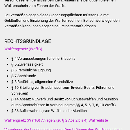
verschlossenen Behältnis befinden. Andernfalls benötigen Sie einen
Waffenschein zum Führen der Waffe.
IKG Auen
Bei Verstößen gegen diese Sicherungspflichten müssen Sie mit
Ausschreibungen
Geldbußen und Einziehung der Waffen rechnen. Bei schwerwiegenden
Verstößen kann Ihnen sogar eine Freiheitsstrafe drohen.
Öffentliche
RECHTSGRUNDLAGE
Ausschreibung
Waffengesetz (WaffG):
Europaweite
§ 4 Voraussetzungen für eine Erlaubnis
Ausschreibung
§ 5 Zuverlässigkeit
§ 6 Persönliche Eignung
Beschränkte
§ 7 Sachkunde
§ 8 Bedürfnis, allgemeine Grundsätze
Ausschreibung
§ 10 Erteilung von Erlaubnissen zum Erwerb, Besitz, Führen und
Schießen)
Freihändige Vergabe
§ 14 Absatz 4 E
rwerb und Besitz von Schusswaffen und Munition
durch Sportschützen
in Verbindung mit §§ 4, 5, 6, 7, 8, 10 WaffG
Gewerbeverzeichnis
§ 36 Aufbewahrung von Waffen oder Munition
Waffengsetz (WaffG) Anlage 2 (zu § 2 Abs.2 bis 4) Waffenliste
Gewerbe - Selbsteintrag
Verordnung der Landesregierung zur Durchführung des Waffengesetzes