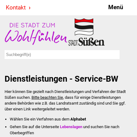
Menü
Kontakt
Stadt & Politik
Bürgermeister
Reden
Gemeinderat
Dienstleistungen - Service-BW
Ausschüsse
Hier können Sie gezielt nach Dienstleistungen und Verfahren der Stadt
Ratsinformationssystem
Süßen suchen.
Bitte beachten Sie
, dass für einige Dienstleistungen
andere Behörden wie z.B. das Landratsamt zuständig sind und Sie ggf.
Jugendbeirat
über einen Link weitergeleitet werden.
Wählen Sie ein Verfahren aus dem
Alphabet
Summerrockfestival
Gehen Sie auf die Unterseite
Lebenslagen
und suchen Sie nach
Oberbegriffen
Hallenbadparty