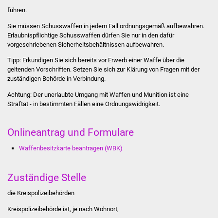
führen.
Was erledige ich wo
Sie müssen Schusswaffen in jedem Fall ordnungsgemäß aufbewahren.
Erlaubnispflichtige Schusswaffen dürfen Sie nur in den dafür
Dienstleistungen
vorgeschriebenen Sicherheitsbehältnissen aufbewahren.
Tipp:
Erkundigen Sie sich bereits vor Erwerb einer Waffe über die
Lebenslagen
geltenden Vorschriften. Setzen Sie sich zur Klärung von Fragen mit der
zuständigen Behörde in Verbindung.
Formulare
Achtung:
Der unerlaubte Umgang mit Waffen und Munition ist eine
Straftat - in bestimmten Fällen eine Ordnungswidrigkeit.
Bürgerinfos
Onlineantrag und Formulare
Bildung
Waffenbesitzkarte beantragen (WBK)
Schulen
Zuständige Stelle
Kindergärten
die Kreispolizeibehörden
Kolping-Musikschule
Kreispolizeibehörde ist, je nach Wohnort,