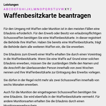
Leistungen
A
B
C
D
E
F
G
H
I
J
K
L
M
N
O
P
Q
R
S
T
U
V
W
X
Y
Z
Stadtverwaltung
Waffenbesitzkarte beantragen
Ansprechpartner
Für den Umgang mit Waffen oder Munition ist in den meisten Fällen eine
Behördenwegweiser
Erlaubnis erforderlich. Für den Erwerb oder Besitz von erlaubnispflichtigen
Schusswaffen benötigen Sie eine Waffenbesitzkarte. In dieser registriert
die Behörde Ihre Waffen.
Haben Sie bereits eine Waffenbesitzkarte, trägt
Stellenangebote
die Behörde darin alle weiteren Waffen ein, die Sie erwerben.
Kontakt
Die Erlaubnis zum Erwerb einer Waffe erhalten Sie durch einen Voreintrag
in die Waffenbesitzkarte. Wenn Sie eine Waffe auf Grund einer solchen
Erlaubnis erwerben, müssen Sie der zuständigen Stelle den Namen und
Veröffentlichungen
die Anschrift der überlassenden Person innerhalb von zwei Wochen
nennen und Ihre Waffenbesitzkarte zur Eintragung des Erwerbs vorlegen.
Ortsrecht
Sie dürfen in der Regel nicht mehr als zwei Schusswaffen innerhalb von
sechs Monaten erwerben.
FNP / Bebauungspläne
Auch für die Munition der eingetragenen Schusswaffen benötigen Sie
eine Erlaubnis. Sie wird ebenfalls in der Waffenbesitzkarte vermerkt.
Für
Wahlen
andere Munitionsarten erhalten Sie die Erlaubnis durch einen
Munitionserwerbsschein.