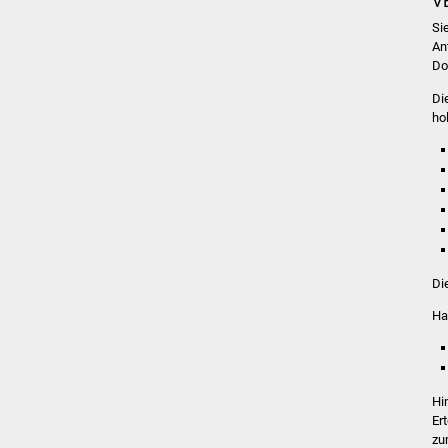
V
Si
An
Do
Di
ho
Di
Ha
Hi
Er
zu