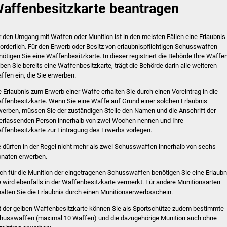
affenbesitzkarte beantragen
r den Umgang mit Waffen oder Munition ist in den meisten Fällen eine Erlaubnis
forderlich. Für den Erwerb oder Besitz von erlaubnispflichtigen Schusswaffen
nötigen Sie eine Waffenbesitzkarte. In dieser registriert die Behörde Ihre Waffen
ben Sie bereits eine Waffenbesitzkarte, trägt die Behörde darin alle weiteren
ffen ein, die Sie erwerben.
e Erlaubnis zum Erwerb einer Waffe erhalten Sie durch einen Voreintrag in die
ffenbesitzkarte. Wenn Sie eine Waffe auf Grund einer solchen Erlaubnis
werben, müssen Sie der zuständigen Stelle den Namen und die Anschrift der
erlassenden Person innerhalb von zwei Wochen nennen und Ihre
ffenbesitzkarte zur Eintragung des Erwerbs vorlegen.
e dürfen in der Regel nicht mehr als zwei Schusswaffen innerhalb von sechs
naten erwerben.
ch für die Munition der eingetragenen Schusswaffen benötigen Sie eine Erlaubn
e wird ebenfalls in der Waffenbesitzkarte vermerkt.
Für andere Munitionsarten
halten Sie die Erlaubnis durch einen Munitionserwerbsschein.
t der gelben Waffenbesitzkarte können Sie als Sportschütze zudem bestimmte
husswaffen (maximal 10 Waffen) und die dazugehörige Munition auch ohne