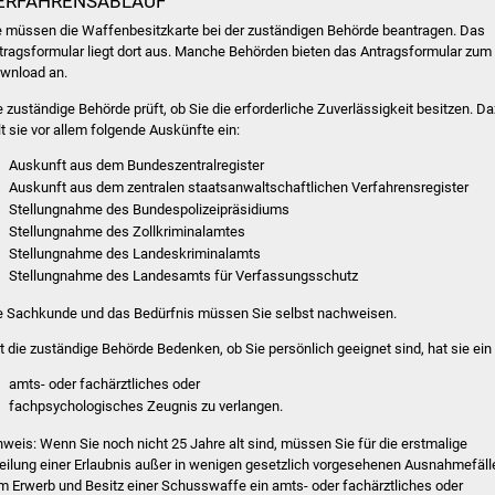
ERFAHRENSABLAUF
e müssen die Waffenbesitzkarte bei der zuständigen Behörde beantragen.
Das
tragsformular liegt dort aus. Manche Behörden bieten das Antragsformular zum
wnload an.
e zuständige Behörde prüft, ob Sie die erforderliche Zuverlässigkeit besitzen. D
lt sie vor allem folgende Auskünfte ein:
Auskunft aus dem Bundeszentralregister
Auskunft aus dem zentralen staatsanwaltschaftlichen Verfahrensregister
Stellungnahme des
Bundespolizeipräsidiums
Stellungnahme des Zollkriminalamtes
Stellungnahme des Landeskriminalamts
Stellungnahme des Landesamts für Verfassungsschutz
e Sachkunde und das Bedürfnis müssen Sie selbst nachweisen.
t die zuständige Behörde Bedenken, ob Sie persönlich geeignet sind, hat sie ein
amts- oder fachärztliches oder
fachpsychologisches Zeugnis zu verlangen.
nweis:
Wenn Sie noch nicht 25 Jahre alt sind, müssen Sie für die erstmalige
teilung einer Erlaubnis außer in wenigen gesetzlich vorgesehenen Ausnahmefäll
m Erwerb und Besitz einer
Schusswaffe ein amts- oder fachärztliches oder