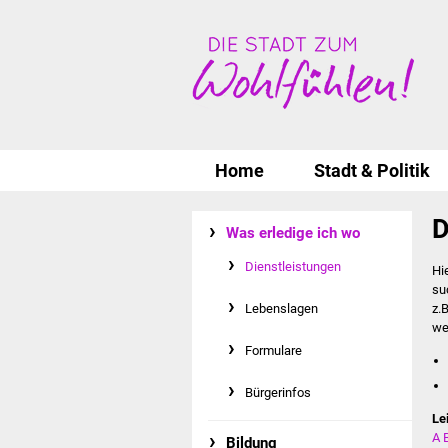
Home
Stadt & Politik
D
Was erledige ich wo
Dienstleistungen
Hi
su
Lebenslagen
z.
we
Formulare
Bürgerinfos
Le
A
Bildung