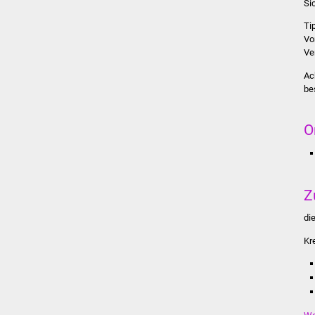
Si
Ti
Vo
Ve
Ac
be
O
Z
di
Kr