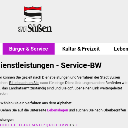
Bürger & Service
Kultur & Freizeit
Leben
ienstleistungen - Service-BW
er können Sie gezielt nach Dienstleistungen und Verfahren der Stadt Süßen
chen.
Bitte beachten Sie
, dass für einige Dienstleistungen andere Behörden wie
B. das Landratsamt zuständig sind und Sie ggf. über einen Link weitergeleitet
rden.
Wählen Sie ein Verfahren aus dem
Alphabet
Gehen Sie auf die Unterseite
Lebenslagen
und suchen Sie nach Oberbegriffen
istungen
B
C
D
E
F
G
H
I
J
K
L
M
N
O
P
Q
R
S
T
U
V
W
X
Y
Z