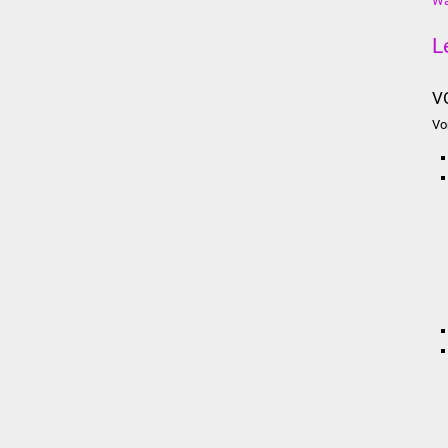
Wa
L
V
Vo