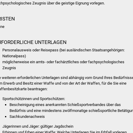
chpsychologisches Zeugnis über die geistige Eignung vorlegen.
RISTEN
ine
RFORDERLICHE UNTERLAGEN
Personalausweis oder Reisepass (bei ausländischen Staatsangehörigen:
Nationalpass)
möglicherweise ein amts- oder fachärztliches oder fachpsychologisches
Zeugnis
e weiteren erforderlichen Unterlagen sind abhängig vom Grund Ihres Bedürfniss
m Erwerb und Besitz einer Waffe und von der Art der Waffen, für die Sie eine
ffenbesitzkarte beantragen:
Sportschützinnen und Sportschützen:
Bescheinigung eines anerkannten Schießsportverbandes über das
Bedürfnis und eine mindestens zwölfmonatige schießsportliche Betätigu
Sachkundenachweis
Jägerinnen und Jäger: gültiger Jagdschein
Erbinnen und Erben einer Waffe: Welche Unterlagen Sie im Erbfall vorlegen