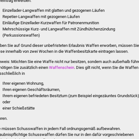
reintrag erwerben:
Einzellader-Langwaffen mit glatten und gezogenen Läufen
Repetier-Langwaffen mit gezogenen Läufen
Einläufige Einzellader-Kurzwaffen für Patronenmunition
Mehrschüssige Kurz- und Langwaffen mit Zündhütchenzündung
(Perkussionswaffen)
ben Sie auf Grund dieser unbefristeten Erlaubnis Waffen erworben, müssen Sie
ese innerhalb von zwei Wochen in die Waffenbesitzkarte eintragen lassen.
nweis:
Möchten Sie eine Waffe nicht nur besitzen, sondern auch außerhalb führ
nötigen Sie zusätzlich einen
Waffenschein
. Dies gilt nicht, wenn Sie die Waffen
sschließlich in
Ihrer eigenen Wohnung,
Ihren eigenen Geschäftsräumen,
Ihrem eigenen befriedeten Besitztum (zum Beispiel eingezäuntes Grundstück
oder
einer Schießstätte
hren.
e müssen Schusswaffen in jedem Fall ordnungsgemäß aufbewahren.
laubnispflichtige Schusswaffen dürfen Sie nur in den dafür vorgeschriebenen