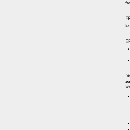
fa
F
ke
E
Di
zu
Wa