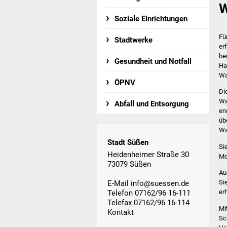
W
Soziale Einrichtungen
Fü
Stadtwerke
er
be
Gesundheit und Notfall
Ha
Wa
ÖPNV
Di
Wa
Abfall und Entsorgung
er
üb
Wa
Stadt Süßen
Si
Heidenheimer Straße 30
Mo
73079 Süßen
Au
Si
E-Mail
info@suessen.de
er
Telefon 07162/96 16-111
Telefax 07162/96 16-114
Mi
Kontakt
Sc