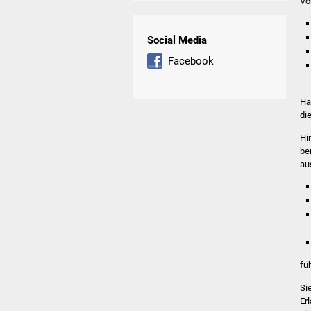
Vo
Social Media
Facebook
Ha
di
Hi
be
au
fü
Si
Er