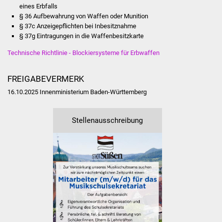
Senioren
eines Erbfalls
§ 36 Aufbewahrung von Waffen oder Munition
Stadtseniorenrat
§ 37c Anzeigepflichten bei Inbesitznahme
§ 37g Eintragungen in die Waffenbesitzkarte
Sommerwochen für
Technische Richtlinie - Blockiersysteme für Erbwaffen
Ältere
FREIGABEVERMERK
Seniorenwohn- und
16.10.2025 Innenministerium Baden-Württemberg
Pflegeheim
Familien
Stellenausschreibung
Familientreff
Kinder und Jugendliche
Schülerferienprogramm
Migration und Integration