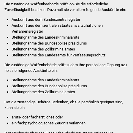
NETZMonitor
Die zuständige Waffenbeehörde prüft, ob Sie die erforderliche
Zuverlässigkeit besitzen. Dazu holt sie vor allem folgende Auskünfte ein:
Gesundheit und Notfall
Auskunft aus dem Bundeszentralregister
Auskunft aus dem zentralen staatsanwaltschaftlichen
Ärzte und Apotheken
Verfahrensregister
Stellungnahme des Landeskriminalamts
Stellungnahme des Bundespolizeipräsidiums
Pflege von Angehörigen
Stellungnahme des Zollkriminalamtes
Stellungnahme des Landesamts für Verfassungsschutz
Hitzewarnung / UV-
Die zuständige Waffenbehörde prüft zudem Ihre persönliche Eignung azu
Index
holt sie folgende Auskünfte ein:
ÖPNV
Stellungnahme des Landeskriminalamts
Stellungnahme des Bundespolizeipräsidiums
Stellungnahme des Zollkriminalamtes
Bürgerbus (MOBS)
Hat die zuständige Behörde Bedenken, ob Sie persönlich geeignet sind,
Abfall und Entsorgung
kann sie ein
amts- oder fachärztliches oder
Kultur & Freizeit
ein fachpsychologisches Zeugnis verlangen.