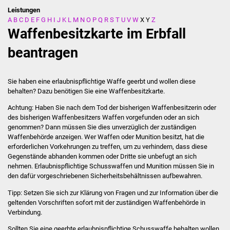
Leistungen
A
B
C
D
E
F
G
H
I
J
K
L
M
N
O
P
Q
R
S
T
U
V
W
X
Y
Z
Stadtverwaltung
Waffenbesitzkarte im Erbfall
Ansprechpartner
beantragen
Behördenwegweiser
Sie haben eine erlaubnispflichtige Waffe geerbt und wollen diese
behalten? Dazu benötigen Sie eine Waffenbesitzkarte.
Stellenangebote
Achtung: Haben Sie nach dem Tod der bisherigen Waffenbesitzerin oder
des bisherigen Waffenbesitzers Waffen vorgefunden oder an sich
Kontakt
genommen? Dann müssen Sie dies unverzüglich der zuständigen
Waffenbehörde anzeigen.
Wer Waffen oder Munition besitzt, hat die
Veröffentlichungen
erforderlichen Vorkehrungen zu treffen, um zu verhindern, dass diese
Gegenstände abhanden kommen oder Dritte sie unbefugt an sich
Ortsrecht
nehmen.
Erlaubnispflichtige Schusswaffen und Munition müssen Sie in
den dafür vorgeschriebenen Sicherheitsbehältnissen aufbewahren.
FNP / Bebauungspläne
Tipp: Setzen Sie sich zur Klärung von Fragen und zur Information über die
geltenden Vorschriften sofort mit der zuständigen Waffenbehörde in
Verbindung.
Wahlen
Sollten Sie eine geerbte erlaubnispflichtige Schusswaffe behalten wollen,