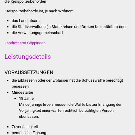
die Kreispolizeibehörden
Was erledige ich wo
Kreispolizeibehörde ist, je nach Wohnort:
das Landratsamt,
Dienstleistungen
die Stadtverwaltung (in Stadtkreisen und Großen Kreisstädten) oder
die Verwaltungsgemeinschaft
Lebenslagen
Landratsamt Göppingen
Formulare
Leistungsdetails
Bürgerinfos
VORAUSSETZUNGEN
die Erblasserin oder der Erblasser hat die Schusswaffe berechtigt
Bildung
besessen
Mindestalter
Schulen
18 Jahre
Minderjährige Erben müssen die Waffe bis zur Erlangung der
Kindergärten
Volljährigkeit einer waffenrechtlich berechtigten Person
überlassen.
Kolping-Musikschule
Zuverlässigkeit
persönliche Eignung