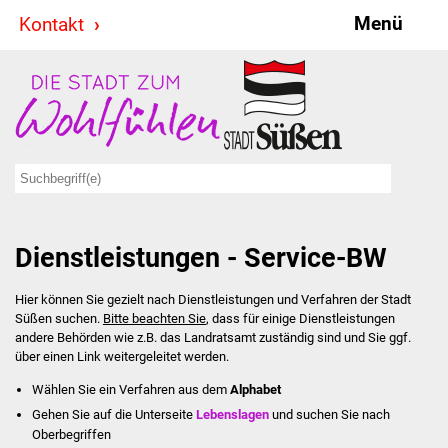
Menü
Kontakt
Stadt & Politik
Bürgermeister
Reden
Gemeinderat
Dienstleistungen - Service-BW
Ausschüsse
Hier können Sie gezielt nach Dienstleistungen und Verfahren der Stadt
Ratsinformationssystem
Süßen suchen.
Bitte beachten Sie
, dass für einige Dienstleistungen
andere Behörden wie z.B. das Landratsamt zuständig sind und Sie ggf.
Jugendbeirat
über einen Link weitergeleitet werden.
Wählen Sie ein Verfahren aus dem
Alphabet
Summerrockfestival
Gehen Sie auf die Unterseite
Lebenslagen
und suchen Sie nach
Oberbegriffen
Hallenbadparty