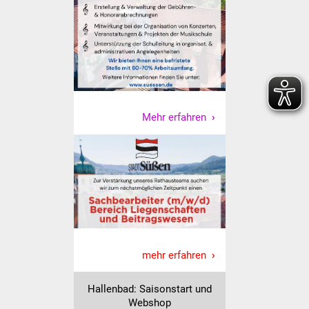
Freundeskreis Asyl
Ukraine-Hilfe
Wohnen
Bauen in Süßen
Mehr erfahren
Wohnimmobilien +
Baugrundstücke
Wirtschaft
Haushalt & Infos
mehr erfahren
Wirtschaftsförderung
Hallenbad: Saisonstart und
Gewerbeimmobilien
Webshop