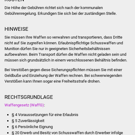
Die Höhe der Gebühren richtet sich nach der kommunalen
Vereine und Parteien
Gebührenregelung. Erkundigen Sie sich bei der zuständigen Stelle.
Selbsteintrag Vereine
HINWEISE
Beirat Süßener Vereine
Sie müssen Ihre Waffen so verwahren und transportieren, dass Dritte
nicht auf Sie zugreifen können. Erlaubnispflichtige Schusswaffen und
Munition dürfen Sie nur in geeigneten Sicherheitsbehältnissen
Sportanlagen
aufbewahren. Beim Transport dürfen die Waffen nicht geladen sein und
müssen sich grundsätzlich in einem verschlossenen Behältnis befinden.
Tourismus
Bei Verstößen gegen diese Sicherungspflichten müssen Sie mit einer
Geldbuße und Einziehung der Waffen rechnen. Bei schwerwiegenden
Erlebnisregion
Verstößen kann Ihnen sogar eine Freiheitsstrafe drohen.
Schwäbischer Albtrauf
RECHTSGRUNDLAGE
Route der
Waffengesetz (WaffG)
:
Industriekultur
§ 4 Voraussetzungen für eine Erlaubnis
§ 5 Zuverlässigkeit
Lebenslagen
§ 6 Persönliche Eignung
§ 20 Erwerb und Besitz von Schusswaffen durch Erwerber infolge