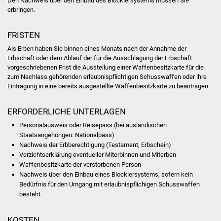
Den Nachweis über den Einbau des Blockiersystems müssen Sie
Veranstaltungen
erbringen.
Stadtfest
FRISTEN
Als Erben haben Sie binnen eines Monats nach der Annahme der
Ostermarkt
Erbschaft oder dem Ablauf der für die Ausschlagung der Erbschaft
vorgeschriebenen Frist die Ausstellung einer Waffenbesitzkarte für die
Einrichtungen
zum Nachlass gehörenden erlaubnispflichtigen Schusswaffen oder ihre
Eintragung in eine bereits ausgestellte Waffenbesitzkarte zu beantragen.
Hallenbad
ERFORDERLICHE UNTERLAGEN
Stadtbücherei
Personalausweis oder Reisepass (bei ausländischen
Staatsangehörigen: Nationalpass)
Stadtarchiv
Nachweis der Erbberechtigung (Testament, Erbschein)
Verzichtserklärung eventueller Miterbinnen und Miterben
Waffenbesitzkarte der verstorbenen Person
Zehntscheuer
Nachweis über den Einbau eines Blockiersystems, sofern
kein
Bedürfnis für den Umgang mit erlaubnispflichigen Schusswaffen
Bürgerhaus
besteht.
Kulturhalle
KOSTEN