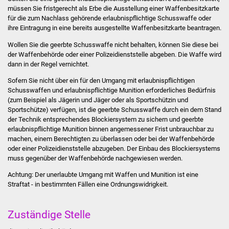
Stadtinfo
müssen Sie fristgerecht als
Erbe die Ausstellung einer Waffenbesitzkarte
für die zum Nachlass gehörende erlaubnispflichtige Schusswaffe oder
ihre Eintragung in eine bereits ausgestellte Waffenbesitzkarte beantragen.
Jubiläumsjahr 2021
Wollen Sie die geerbte Schusswaffe nicht behalten, können Sie diese bei
der Waffenbehörde oder einer Polizeidienststelle abgeben. Die Waffe wird
Partnerstädte
dann in der Regel vernichtet.
Projekte
Sofern Sie nicht über ein für den Umgang mit erlaubnispflichtigen
Schusswaffen und erlaubnispflichtige Munition erforderliches Bedürfnis
(zum Beispiel als Jägerin und Jäger oder als Sportschützin und
Schulentwicklung Bizet
Sportschütze) verfügen, ist die geerbte
Schusswaffe durch ein dem Stand
der Technik entsprechendes Blockiersystem zu sichern und geerbte
Sanierung Hallenbad
erlaubnispflichtige Munition binnen angemessener Frist unbrauchbar zu
machen, einem Berechtigten zu überlassen oder bei der Waffenbehörde
oder einer Polizeidienststelle abzugeben.
Der Einbau des Blockiersystems
Sanierung Bizethalle
muss gegenüber der Waffenbehörde nachgewiesen werden.
Achtung:
Der unerlaubte Umgang mit Waffen und Munition ist eine
Ortsentwicklung
Straftat - in bestimmten Fällen eine Ordnungswidrigkeit.
Presse
Zuständige Stelle
Bürger & Service