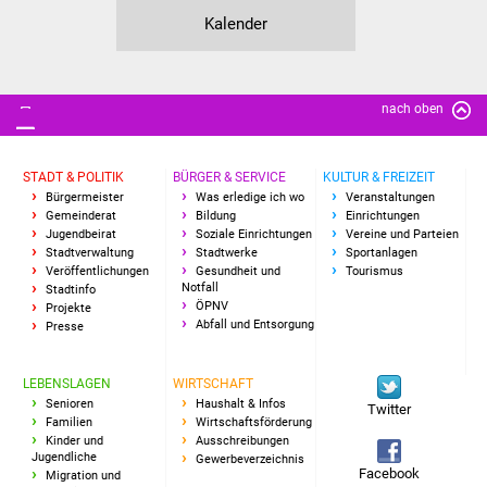
Kalender
nach oben
STADT & POLITIK
BÜRGER & SERVICE
KULTUR & FREIZEIT
Bürgermeister
Was erledige ich wo
Veranstaltungen
Gemeinderat
Bildung
Einrichtungen
Jugendbeirat
Soziale Einrichtungen
Vereine und Parteien
Stadtverwaltung
Stadtwerke
Sportanlagen
Veröffentlichungen
Gesundheit und
Tourismus
Notfall
Stadtinfo
ÖPNV
Projekte
Abfall und Entsorgung
Presse
LEBENSLAGEN
WIRTSCHAFT
Senioren
Haushalt & Infos
Twitter
Familien
Wirtschaftsförderung
Kinder und
Ausschreibungen
Jugendliche
Gewerbeverzeichnis
Facebook
Migration und