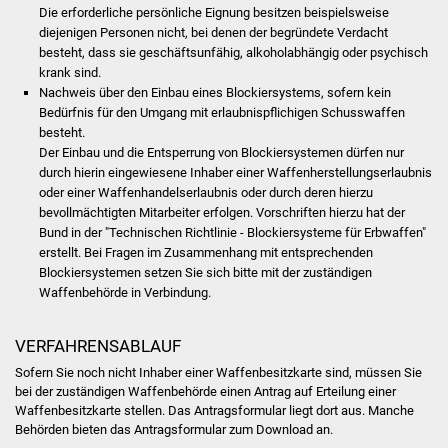
Volkshochschule
Die erforderliche persönliche Eignung besitzen beispielsweise
diejenigen Personen nicht, bei denen der begründete Verdacht
besteht, dass sie geschäftsunfähig, alkoholabhängig oder psychisch
Soziale Einrichtungen
krank sind.
Nachweis über den Einbau eines Blockiersystems, sofern kein
Kirchen
Bedürfnis für den Umgang mit erlaubnispflichigen Schusswaffen
besteht.
Lokale Agenda
Der
Einbau und die Entsperrung von Blockiersystemen dürfen nur
durch hierin eingewiesene Inhaber einer Waffenherstellungserlaubnis
oder einer Waffenhandelserlaubnis
oder durch deren hierzu
Jugendhaus
bevollmächtigten Mitarbeiter erfolgen.
Vorschriften hierzu hat der
Bund in der "Technischen Richtlinie - Blockiersysteme für Erbwaffen"
Fachteam Jugend
erstellt. Bei Fragen im Zusammenhang mit entsprechenden
Blockiersystemen setzen Sie sich bitte
mit der zuständigen
Kinder- und
Waffenbehörde in Verbindung.
Familienzentrum
VERFAHRENSABLAUF
Stadtwerke
Sofern Sie noch nicht Inhaber einer Waffenbesitzkarte sind, müssen Sie
bei der zuständigen Waffenbehörde einen Antrag auf Erteilung einer
Suenergie
Waffenbesitzkarte stellen.
Das Antragsformular liegt dort aus. Manche
Behörden bieten das Antragsformular zum Download an.