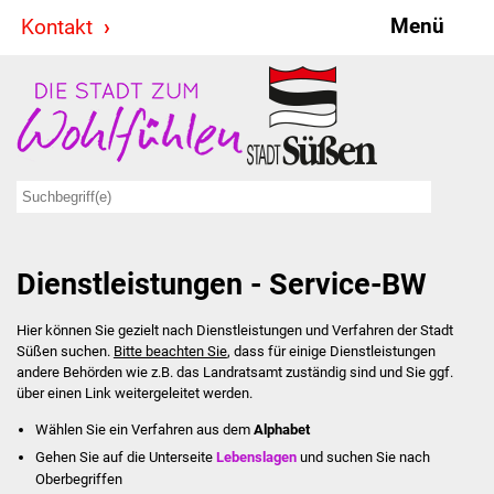
Menü
Kontakt
Stadt & Politik
Bürgermeister
Reden
Gemeinderat
Dienstleistungen - Service-BW
Ausschüsse
Hier können Sie gezielt nach Dienstleistungen und Verfahren der Stadt
Ratsinformationssystem
Süßen suchen.
Bitte beachten Sie
, dass für einige Dienstleistungen
andere Behörden wie z.B. das Landratsamt zuständig sind und Sie ggf.
Jugendbeirat
über einen Link weitergeleitet werden.
Wählen Sie ein Verfahren aus dem
Alphabet
Summerrockfestival
Gehen Sie auf die Unterseite
Lebenslagen
und suchen Sie nach
Oberbegriffen
Hallenbadparty