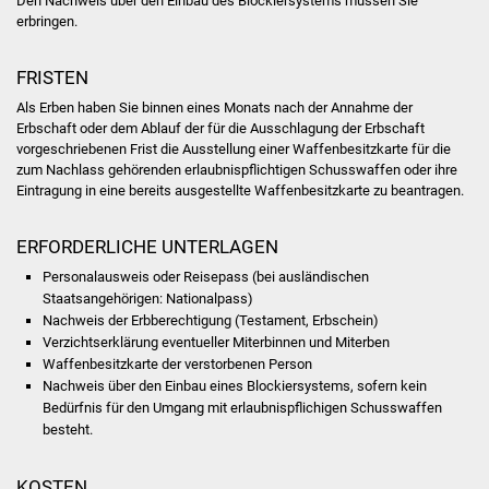
Den Nachweis über den Einbau des Blockiersystems müssen Sie
Veranstaltungen
erbringen.
Stadtfest
FRISTEN
Als Erben haben Sie binnen eines Monats nach der Annahme der
Ostermarkt
Erbschaft oder dem Ablauf der für die Ausschlagung der Erbschaft
vorgeschriebenen Frist die Ausstellung einer Waffenbesitzkarte für die
Einrichtungen
zum Nachlass gehörenden erlaubnispflichtigen Schusswaffen oder ihre
Eintragung in eine bereits ausgestellte Waffenbesitzkarte zu beantragen.
Hallenbad
ERFORDERLICHE UNTERLAGEN
Stadtbücherei
Personalausweis oder Reisepass (bei ausländischen
Staatsangehörigen: Nationalpass)
Stadtarchiv
Nachweis der Erbberechtigung (Testament, Erbschein)
Verzichtserklärung eventueller Miterbinnen und Miterben
Waffenbesitzkarte der verstorbenen Person
Zehntscheuer
Nachweis über den Einbau eines Blockiersystems, sofern
kein
Bedürfnis für den Umgang mit erlaubnispflichigen Schusswaffen
Bürgerhaus
besteht.
Kulturhalle
KOSTEN