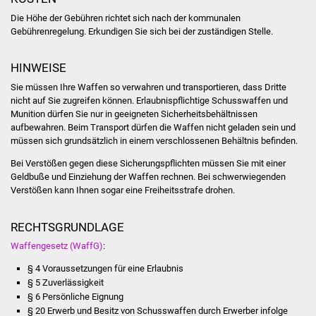
Die Höhe der Gebühren richtet sich nach der kommunalen
Vereine und Parteien
Gebührenregelung. Erkundigen Sie sich bei der zuständigen Stelle.
Selbsteintrag Vereine
HINWEISE
Beirat Süßener Vereine
Sie müssen Ihre Waffen so verwahren und transportieren, dass Dritte
nicht auf Sie zugreifen können. Erlaubnispflichtige Schusswaffen und
Munition dürfen Sie nur in geeigneten Sicherheitsbehältnissen
Sportanlagen
aufbewahren. Beim Transport dürfen die Waffen nicht geladen sein und
müssen sich grundsätzlich in einem verschlossenen Behältnis befinden.
Tourismus
Bei Verstößen gegen diese Sicherungspflichten müssen Sie mit einer
Geldbuße und Einziehung der Waffen rechnen. Bei schwerwiegenden
Erlebnisregion
Verstößen kann Ihnen sogar eine Freiheitsstrafe drohen.
Schwäbischer Albtrauf
RECHTSGRUNDLAGE
Route der
Waffengesetz (WaffG)
:
Industriekultur
§ 4 Voraussetzungen für eine Erlaubnis
§ 5 Zuverlässigkeit
Lebenslagen
§ 6 Persönliche Eignung
§ 20 Erwerb und Besitz von Schusswaffen durch Erwerber infolge