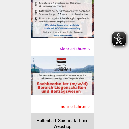
Freundeskreis Asyl
Ukraine-Hilfe
Wohnen
Bauen in Süßen
Mehr erfahren
Wohnimmobilien +
Baugrundstücke
Wirtschaft
Haushalt & Infos
mehr erfahren
Wirtschaftsförderung
Hallenbad: Saisonstart und
Gewerbeimmobilien
Webshop