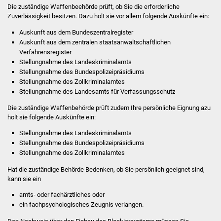
NETZMonitor
Die zuständige Waffenbeehörde prüft, ob Sie die erforderliche
Zuverlässigkeit besitzen. Dazu holt sie vor allem folgende Auskünfte ein:
Gesundheit und Notfall
Auskunft aus dem Bundeszentralregister
Auskunft aus dem zentralen staatsanwaltschaftlichen
Ärzte und Apotheken
Verfahrensregister
Stellungnahme des Landeskriminalamts
Stellungnahme des Bundespolizeipräsidiums
Pflege von Angehörigen
Stellungnahme des Zollkriminalamtes
Stellungnahme des Landesamts für Verfassungsschutz
Hitzewarnung / UV-
Die zuständige Waffenbehörde prüft zudem Ihre persönliche Eignung azu
Index
holt sie folgende Auskünfte ein:
ÖPNV
Stellungnahme des Landeskriminalamts
Stellungnahme des Bundespolizeipräsidiums
Stellungnahme des Zollkriminalamtes
Bürgerbus (MOBS)
Hat die zuständige Behörde Bedenken, ob Sie persönlich geeignet sind,
Abfall und Entsorgung
kann sie ein
amts- oder fachärztliches oder
Kultur & Freizeit
ein fachpsychologisches Zeugnis verlangen.