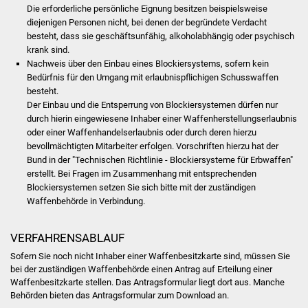
Volkshochschule
Die erforderliche persönliche Eignung besitzen beispielsweise
diejenigen Personen nicht, bei denen der begründete Verdacht
besteht, dass sie geschäftsunfähig, alkoholabhängig oder psychisch
Soziale Einrichtungen
krank sind.
Nachweis über den Einbau eines Blockiersystems, sofern kein
Kirchen
Bedürfnis für den Umgang mit erlaubnispflichigen Schusswaffen
besteht.
Lokale Agenda
Der
Einbau und die Entsperrung von Blockiersystemen dürfen nur
durch hierin eingewiesene Inhaber einer Waffenherstellungserlaubnis
oder einer Waffenhandelserlaubnis
oder durch deren hierzu
Jugendhaus
bevollmächtigten Mitarbeiter erfolgen.
Vorschriften hierzu hat der
Bund in der "Technischen Richtlinie - Blockiersysteme für Erbwaffen"
Fachteam Jugend
erstellt. Bei Fragen im Zusammenhang mit entsprechenden
Blockiersystemen setzen Sie sich bitte
mit der zuständigen
Kinder- und
Waffenbehörde in Verbindung.
Familienzentrum
VERFAHRENSABLAUF
Stadtwerke
Sofern Sie noch nicht Inhaber einer Waffenbesitzkarte sind, müssen Sie
bei der zuständigen Waffenbehörde einen Antrag auf Erteilung einer
Suenergie
Waffenbesitzkarte stellen.
Das Antragsformular liegt dort aus. Manche
Behörden bieten das Antragsformular zum Download an.