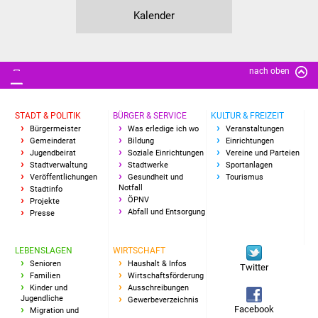
Kalender
nach oben
STADT & POLITIK
BÜRGER & SERVICE
KULTUR & FREIZEIT
Bürgermeister
Was erledige ich wo
Veranstaltungen
Gemeinderat
Bildung
Einrichtungen
Jugendbeirat
Soziale Einrichtungen
Vereine und Parteien
Stadtverwaltung
Stadtwerke
Sportanlagen
Veröffentlichungen
Gesundheit und
Tourismus
Notfall
Stadtinfo
ÖPNV
Projekte
Abfall und Entsorgung
Presse
LEBENSLAGEN
WIRTSCHAFT
Senioren
Haushalt & Infos
Twitter
Familien
Wirtschaftsförderung
Kinder und
Ausschreibungen
Jugendliche
Gewerbeverzeichnis
Facebook
Migration und