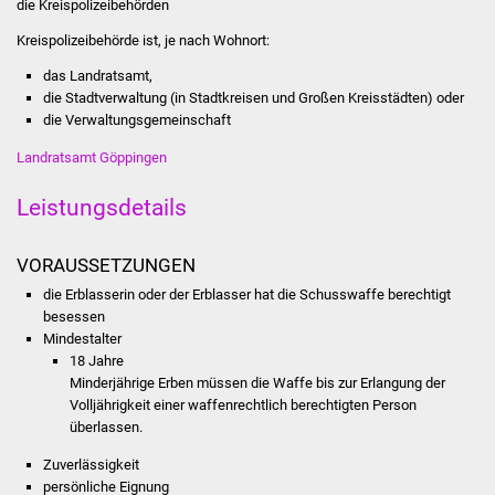
die Kreispolizeibehörden
Was erledige ich wo
Kreispolizeibehörde ist, je nach Wohnort:
das Landratsamt,
Dienstleistungen
die Stadtverwaltung (in Stadtkreisen und Großen Kreisstädten) oder
die Verwaltungsgemeinschaft
Lebenslagen
Landratsamt Göppingen
Formulare
Leistungsdetails
Bürgerinfos
VORAUSSETZUNGEN
die Erblasserin oder der Erblasser hat die Schusswaffe berechtigt
Bildung
besessen
Mindestalter
Schulen
18 Jahre
Minderjährige Erben müssen die Waffe bis zur Erlangung der
Kindergärten
Volljährigkeit einer waffenrechtlich berechtigten Person
überlassen.
Kolping-Musikschule
Zuverlässigkeit
persönliche Eignung