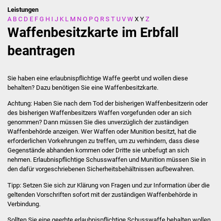
Leistungen
A
B
C
D
E
F
G
H
I
J
K
L
M
N
O
P
Q
R
S
T
U
V
W
X
Y
Z
Stadtverwaltung
Waffenbesitzkarte im Erbfall
Ansprechpartner
beantragen
Behördenwegweiser
Sie haben eine erlaubnispflichtige Waffe geerbt und wollen diese
behalten? Dazu benötigen Sie eine Waffenbesitzkarte.
Stellenangebote
Achtung: Haben Sie nach dem Tod der bisherigen Waffenbesitzerin oder
des bisherigen Waffenbesitzers Waffen vorgefunden oder an sich
Kontakt
genommen? Dann müssen Sie dies unverzüglich der zuständigen
Waffenbehörde anzeigen.
Wer Waffen oder Munition besitzt, hat die
Veröffentlichungen
erforderlichen Vorkehrungen zu treffen, um zu verhindern, dass diese
Gegenstände abhanden kommen oder Dritte sie unbefugt an sich
Ortsrecht
nehmen.
Erlaubnispflichtige Schusswaffen und Munition müssen Sie in
den dafür vorgeschriebenen Sicherheitsbehältnissen aufbewahren.
FNP / Bebauungspläne
Tipp: Setzen Sie sich zur Klärung von Fragen und zur Information über die
geltenden Vorschriften sofort mit der zuständigen Waffenbehörde in
Verbindung.
Wahlen
Sollten Sie eine geerbte erlaubnispflichtige Schusswaffe behalten wollen,