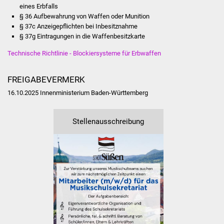
Senioren
eines Erbfalls
§ 36 Aufbewahrung von Waffen oder Munition
Stadtseniorenrat
§ 37c Anzeigepflichten bei Inbesitznahme
§ 37g Eintragungen in die Waffenbesitzkarte
Sommerwochen für
Technische Richtlinie - Blockiersysteme für Erbwaffen
Ältere
FREIGABEVERMERK
Seniorenwohn- und
16.10.2025 Innenministerium Baden-Württemberg
Pflegeheim
Familien
Stellenausschreibung
Familientreff
Kinder und Jugendliche
Schülerferienprogramm
Migration und Integration