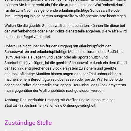
Stadtinfo
müssen Sie fristgerecht als
Erbe die Ausstellung einer Waffenbesitzkarte
für die zum Nachlass gehörende erlaubnispflichtige Schusswaffe oder
ihre Eintragung in eine bereits ausgestellte Waffenbesitzkarte beantragen.
Jubiläumsjahr 2021
Wollen Sie die geerbte Schusswaffe nicht behalten, können Sie diese bei
der Waffenbehörde oder einer Polizeidienststelle abgeben. Die Waffe wird
Partnerstädte
dann in der Regel vernichtet.
Projekte
Sofern Sie nicht über ein für den Umgang mit erlaubnispflichtigen
Schusswaffen und erlaubnispflichtige Munition erforderliches Bedürfnis
(zum Beispiel als Jägerin und Jäger oder als Sportschützin und
Schulentwicklung Bizet
Sportschütze) verfügen, ist die geerbte
Schusswaffe durch ein dem Stand
der Technik entsprechendes Blockiersystem zu sichern und geerbte
Sanierung Hallenbad
erlaubnispflichtige Munition binnen angemessener Frist unbrauchbar zu
machen, einem Berechtigten zu überlassen oder bei der Waffenbehörde
oder einer Polizeidienststelle abzugeben.
Der Einbau des Blockiersystems
Sanierung Bizethalle
muss gegenüber der Waffenbehörde nachgewiesen werden.
Achtung:
Der unerlaubte Umgang mit Waffen und Munition ist eine
Ortsentwicklung
Straftat - in bestimmten Fällen eine Ordnungswidrigkeit.
Presse
Zuständige Stelle
Bürger & Service