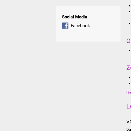
Social Media
Facebook
O
Z
Um
L
V
Da