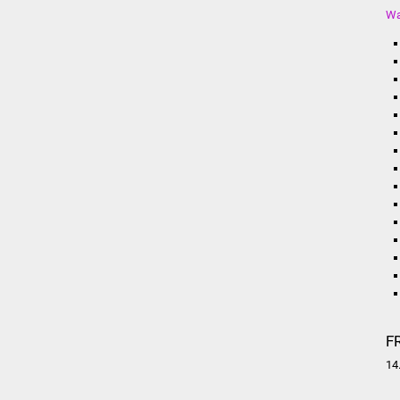
Wa
F
14