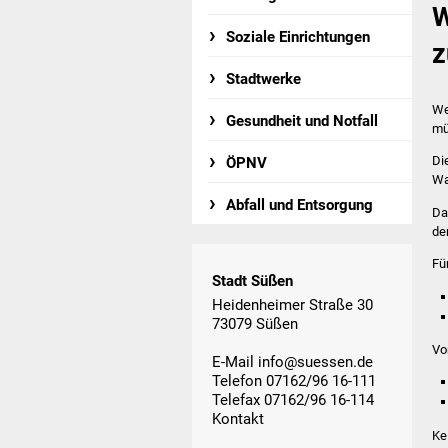
W
Soziale Einrichtungen
z
Stadtwerke
We
Gesundheit und Notfall
mü
Di
ÖPNV
Wa
Abfall und Entsorgung
Da
de
Fü
Stadt Süßen
Heidenheimer Straße 30
73079 Süßen
Vo
E-Mail
info@suessen.de
Telefon 07162/96 16-111
Telefax 07162/96 16-114
Kontakt
Ke