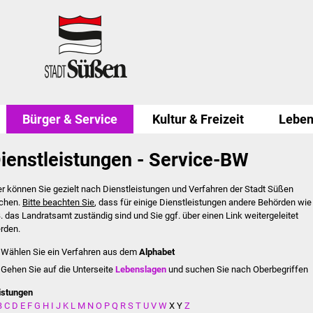
Bürger & Service
Kultur & Freizeit
Leben
ienstleistungen - Service-BW
er können Sie gezielt nach Dienstleistungen und Verfahren der Stadt Süßen
chen.
Bitte beachten Sie
, dass für einige Dienstleistungen andere Behörden wie
B. das Landratsamt zuständig sind und Sie ggf. über einen Link weitergeleitet
rden.
Wählen Sie ein Verfahren aus dem
Alphabet
Gehen Sie auf die Unterseite
Lebenslagen
und suchen Sie nach Oberbegriffen
istungen
B
C
D
E
F
G
H
I
J
K
L
M
N
O
P
Q
R
S
T
U
V
W
X
Y
Z