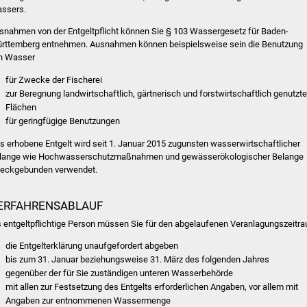
ssers.
snahmen von der Entgeltpflicht können Sie § 103 Wassergesetz für Baden-
rttemberg entnehmen. Ausnahmen können beispielsweise sein die Benutzung
n Wasser
für Zwecke der Fischerei
zur Beregnung landwirtschaftlich, gärtnerisch und forstwirtschaftlich genutzte
Flächen
für geringfügige Benutzungen
s erhobene Entgelt wird seit 1. Januar 2015 zugunsten wasserwirtschaftlicher
lange
wie Hochwasserschutzmaßnahmen und gewässerökologischer Belange
eckgebunden verwendet.
ERFAHRENSABLAUF
s entgeltpflichtige Person müssen Sie für den abgelaufenen Veranlagungszeitr
die Entgelterklärung unaufgefordert abgeben
bis zum 31. Januar beziehungsweise 31. März des folgenden Jahres
gegenüber der für Sie zuständigen unteren Wasserbehörde
mit allen zur Festsetzung des Entgelts erforderlichen Angaben, vor allem mit
Angaben zur entnommenen Wassermenge