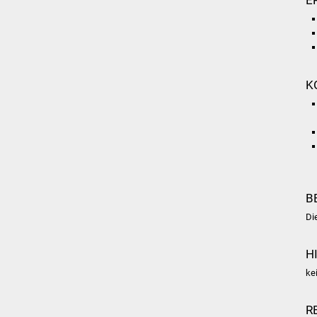
K
B
Di
H
ke
R