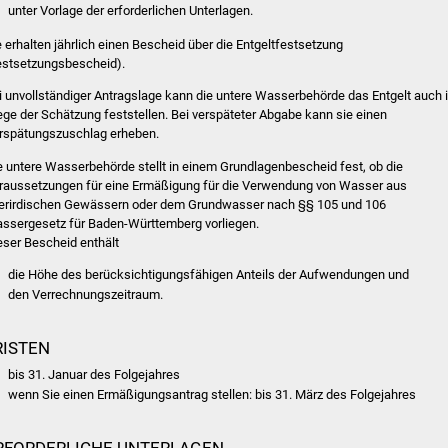
unter Vorlage der erforderlichen Unterlagen.
e erhalten jährlich einen Bescheid über die Entgeltfestsetzung
estsetzungsbescheid).
i unvollständiger Antragslage kann die untere Wasserbehörde das Entgelt auch 
ge der Schätzung feststellen. Bei verspäteter Abgabe kann sie einen
rspätungszuschlag erheben.
e untere Wasserbehörde stellt in einem Grundlagenbescheid fest, ob die
raussetzungen für eine Ermäßigung für die Verwendung von Wasser aus
erirdischen Gewässern oder dem Grundwasser nach §§ 105 und 106
ssergesetz für Baden-Württemberg vorliegen.
eser Bescheid enthält
die Höhe des berücksichtigungsfähigen Anteils der Aufwendungen und
den Verrechnungszeitraum.
RISTEN
bis 31. Januar des Folgejahres
wenn Sie einen Ermäßigungsantrag stellen: bis 31. März des Folgejahres
RFORDERLICHE UNTERLAGEN