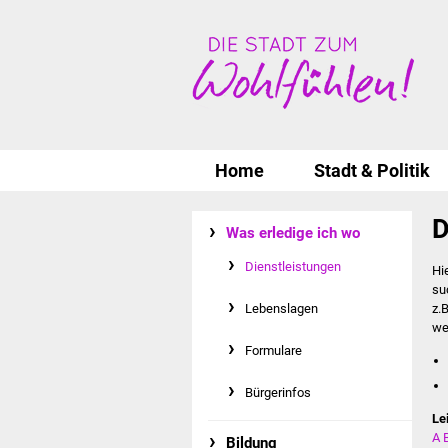
Home
Stadt & Politik
D
Was erledige ich wo
Dienstleistungen
Hi
su
Lebenslagen
z.
we
Formulare
Bürgerinfos
Le
A
Bildung