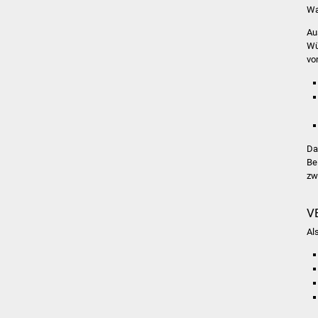
Wa
Au
Wü
vo
Da
Be
zw
V
Al