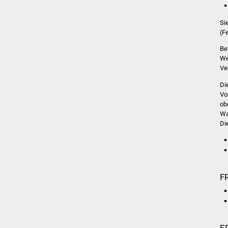
Si
(F
Be
We
Ve
Di
Vo
ob
Wa
Di
F
E