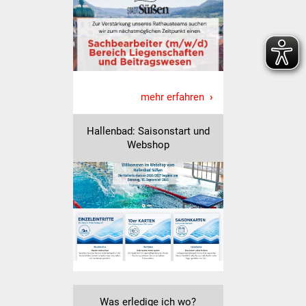
Senioren
Stadtseniorenrat
Sommerwochen für
Ältere
mehr erfahren
Seniorenwohn- und
Hallenbad: Saisonstart und
Pflegeheim
Webshop
Familien
Familientreff
Kinder und Jugendliche
Schülerferienprogramm
Migration und Integration
Was erledige ich wo?