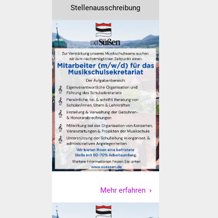
Stellenausschreibung
Vereine und Parteien
Selbsteintrag Vereine
Beirat Süßener Vereine
Sportanlagen
Tourismus
Erlebnisregion
Schwäbischer Albtrauf
Route der
Industriekultur
Mehr erfahren
Lebenslagen