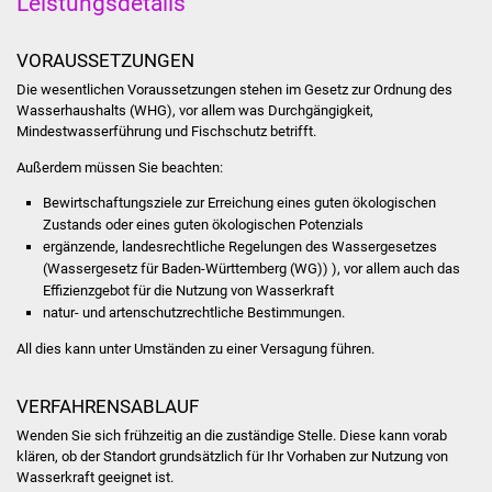
Leistungsdetails
Stadtinfo
VORAUSSETZUNGEN
Jubiläumsjahr 2021
Die wesentlichen Voraussetzungen stehen im Gesetz zur Ordnung des
Wasserhaushalts (WHG), vor allem was Durchgängigkeit,
Partnerstädte
Mindestwasserführung und Fischschutz betrifft.
Außerdem müssen Sie beachten:
Projekte
Bewirtschaftungsziele zur Erreichung eines guten ökologischen
Schulentwicklung Bizet
Zustands oder eines guten ökologischen Potenzials
ergänzende, landesrechtliche Regelungen des Wassergesetzes
(Wassergesetz für Baden-Württemberg (WG)) ), vor allem auch das
Sanierung Hallenbad
Effizienzgebot für die Nutzung von Wasserkraft
natur- und artenschutzrechtliche Bestimmungen.
Sanierung Bizethalle
All dies kann unter Umständen zu einer Versagung führen.
Ortsentwicklung
VERFAHRENSABLAUF
Presse
Wenden Sie sich frühzeitig an die zuständige Stelle. Diese kann vorab
klären, ob der Standort grundsätzlich für Ihr Vorhaben zur Nutzung von
Wasserkraft geeignet ist.
Bürger & Service