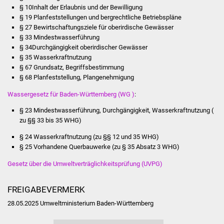
Veranstaltungen
§ 10Inhalt der Erlaubnis und der Bewilligung
§ 19 Planfeststellungen und bergrechtliche Betriebspläne
Stadtfest
§ 27 Bewirtschaftungsziele für oberirdische Gewässer
§ 33 Mindestwasserführung
§ 34Durchgängigkeit oberirdischer Gewässer
Ostermarkt
§ 35 Wasserkraftnutzung
§ 67 Grundsatz, Begriffsbestimmung
Einrichtungen
§ 68 Planfeststellung, Plangenehmigung
Wassergesetz für Baden-Württemberg (WG )
:
Hallenbad
§ 23 Mindestwasserführung, Durchgängigkeit, Wasserkraftnutzung (
Stadtbücherei
zu §§ 33 bis 35 WHG)
§ 24 Wasserkraftnutzung (zu §§ 12 und 35 WHG)
Stadtarchiv
§ 25 Vorhandene Querbauwerke (zu § 35 Absatz 3 WHG)
Gesetz über die Umweltverträglichkeitsprüfung (UVPG)
Zehntscheuer
FREIGABEVERMERK
Bürgerhaus
28.05.2025 Umweltministerium Baden-Württemberg
Kulturhalle