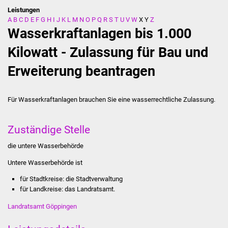
Leistungen
A
B
C
D
E
F
G
H
I
J
K
L
M
N
O
P
Q
R
S
T
U
V
W
X
Y
Z
Stadtverwaltung
Wasserkraftanlagen bis 1.000
Ansprechpartner
Kilowatt - Zulassung für Bau und
Erweiterung beantragen
Behördenwegweiser
Stellenangebote
Für Wasserkraftanlagen brauchen Sie eine wasserrechtliche Zulassung.
Kontakt
Zuständige Stelle
Veröffentlichungen
die untere Wasserbehörde
Untere Wasserbehörde ist
Ortsrecht
für Stadtkreise: die Stadtverwaltung
FNP / Bebauungspläne
für Landkreise: das Landratsamt.
Landratsamt Göppingen
Wahlen