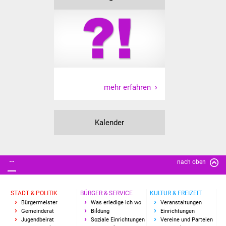
Freundeskreis Asyl
Ukraine-Hilfe
Wohnen
Bauen in Süßen
mehr erfahren
Wohnimmobilien +
Baugrundstücke
Kalender
Wirtschaft
nach oben
Haushalt & Infos
Wirtschaftsförderung
STADT & POLITIK
BÜRGER & SERVICE
KULTUR & FREIZEIT
Bürgermeister
Was erledige ich wo
Veranstaltungen
Gemeinderat
Bildung
Einrichtungen
Gewerbeimmobilien
Jugendbeirat
Soziale Einrichtungen
Vereine und Parteien