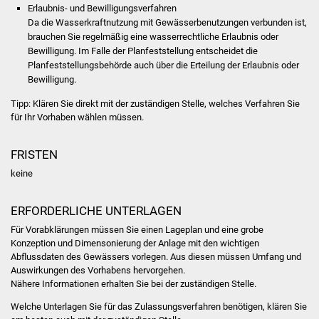
Volkshochschule
Erlaubnis- und Bewilligungsverfahren
Da die Wasserkraftnutzung mit Gewässerbenutzungen verbunden ist,
brauchen Sie regelmäßig eine wasserrechtliche E
r
laubnis oder
Soziale Einrichtungen
Bewilligung. Im Falle der Pla
n
feststellung entscheidet die
Planfes
t
stellungsbehörde auch über die Erteilung der Erlaubnis oder
Kirchen
Bewilligung.
Tipp: Klären Sie direkt mit der zuständigen Stelle, welches Verfahren Sie
Lokale Agenda
für Ihr Vorhaben wählen müssen.
Jugendhaus
FRISTEN
Fachteam Jugend
keine
Kinder- und
ERFORDERLICHE UNTERLAGEN
Familienzentrum
Für Vorabklärungen müssen Sie einen Lageplan und eine grobe
Konzeption und Dimensonierung der Anlage mit den wichtigen
Abflussdaten des Gewässers vorlegen. Aus diesen müssen Umfang und
Stadtwerke
Auswirkungen des Vorhabens hervorgehen.
Nähere Informationen erhalten Sie bei der zuständigen Stelle.
Suenergie
Welche Unterlagen Sie für das Zulassungsverfahren benötigen, klären Sie