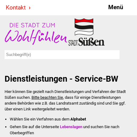
Menü
Kontakt
Stadt & Politik
Bürgermeister
Reden
Gemeinderat
Dienstleistungen - Service-BW
Ausschüsse
Hier können Sie gezielt nach Dienstleistungen und Verfahren der Stadt
Ratsinformationssystem
Süßen suchen.
Bitte beachten Sie
, dass für einige Dienstleistungen
andere Behörden wie z.B. das Landratsamt zuständig sind und Sie ggf.
Jugendbeirat
über einen Link weitergeleitet werden.
Wählen Sie ein Verfahren aus dem
Alphabet
Summerrockfestival
Gehen Sie auf die Unterseite
Lebenslagen
und suchen Sie nach
Oberbegriffen
Hallenbadparty