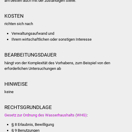
am besten auch mit der zuständigen Stelle.
NETZMonitor
KOSTEN
Gesundheit und Notfall
richten sich nach
Ärzte und Apotheken
Verwaltungsaufwand und
Ihrem wirtschaftlichen oder sonstigen Interesse
Pflege von Angehörigen
BEARBEITUNGSDAUER
Hitzewarnung / UV-
hängt von der Komplexität des Vorhabens, zum Beispiel von den
Index
erforderlichen Untersuchungen ab
ÖPNV
HINWEISE
keine
Bürgerbus (MOBS)
Abfall und Entsorgung
RECHTSGRUNDLAGE
Gesetz zur Ordnung des Wasserhaushalts (WHG)
:
Kultur & Freizeit
§ 8 Erlaubnis, Bewilligung
§ 9 Benutzungen