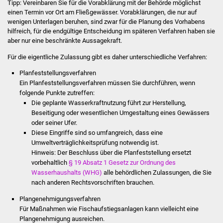
Tipp:
Vereinbaren Sie für die Vorabklärung mit der Behörde mö
g
lichst
einen Termin vor Ort am Fließgewässer. Vorabklärungen, die nur auf
Was erledige ich wo
wenigen Unterlagen beruhen, sind zwar für die Planung des Vorhabens
hilfreich, für die endgültige Entscheidung im spät
e
ren Verfahren haben sie
aber nur eine beschränkte Aussagekraft.
Dienstleistungen
Für die eigentliche Zulassung gibt es daher unterschiedliche Verfahren:
Lebenslagen
Planfeststellungsverfahren
Ein Planfeststellungsverfahren müssen Sie durchführen, wenn
Formulare
folgende Punkte zutreffen:
Die geplante Wasserkraftnutzung führt zur He
r
stellung,
Bürgerinfos
Beseitigung oder wesentlichen Umgesta
l
tung eines Gewässers
oder seiner Ufer.
Diese Eingriffe sind so umfangreich, dass eine
Bildung
Umweltverträglichkeitsprüfung notwendig ist.
Hinweis: Der Beschluss über die Planfeststellung ersetzt
Schulen
vorbehaltlich
§ 19 Absatz 1 Gesetz zur Ordnung des
Wasserhaushalts (WHG)
alle behördlichen Zulassungen, die Sie
Kindergärten
nach anderen Rechtsvorschriften brauchen.
Plangenehmigungsverfahren
Kolping-Musikschule
Für Maßnahmen wie Fischaufstiegsanlagen kann vielleicht eine
Plangenehmigung ausreichen.