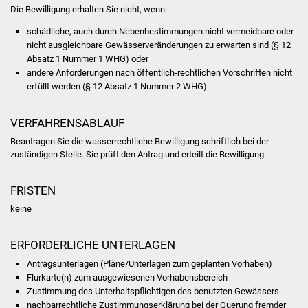
Die Bewilligung erhalten Sie nicht, wenn
Was erledige ich wo
schädliche, auch durch Nebenbestimmungen nicht vermeidbare oder
nicht ausgleichbare Gewässerveränderungen zu erwarten sind (§ 12
Dienstleistungen
Absatz 1 Nummer 1 WHG) oder
andere Anforderungen nach öffentlich-rechtlichen Vorschriften nicht
erfüllt werden (§ 12 Absatz 1 Nummer 2 WHG).
Lebenslagen
Formulare
VERFAHRENSABLAUF
Beantragen Sie die wasserrechtliche Bewilligung
schriftlich bei der
Bürgerinfos
zuständigen Stelle. Sie prüft den Antrag und erteilt die Bewilligung.
Bildung
FRISTEN
keine
Schulen
ERFORDERLICHE UNTERLAGEN
Kindergärten
Antragsunterlagen (Pläne/Unterlagen zum geplanten Vorhaben)
Flurkarte(n) zum ausgewiesenen Vorhabensbereich
Kolping-Musikschule
Zustimmung des Unterhaltspflichtigen des benutzten Gewässers
nachbarrechtliche Zustimmungserklärung bei der Querung fremder