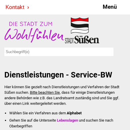
Menü
Kontakt
Stadt & Politik
Bürgermeister
Reden
Gemeinderat
Dienstleistungen - Service-BW
Ausschüsse
Hier können Sie gezielt nach Dienstleistungen und Verfahren der Stadt
Ratsinformationssystem
Süßen suchen.
Bitte beachten Sie
, dass für einige Dienstleistungen
andere Behörden wie z.B. das Landratsamt zuständig sind und Sie ggf.
Jugendbeirat
über einen Link weitergeleitet werden.
Wählen Sie ein Verfahren aus dem
Alphabet
Summerrockfestival
Gehen Sie auf die Unterseite
Lebenslagen
und suchen Sie nach
Oberbegriffen
Hallenbadparty