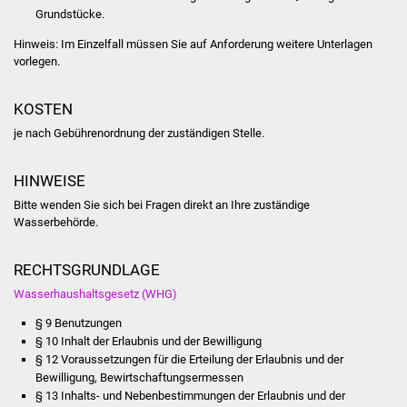
Volkshochschule
Grundstücke.
Hinweis: Im Einzelfall müssen Sie auf Anforderung weitere Unterlagen
Soziale Einrichtungen
vorlegen.
Kirchen
KOSTEN
je nach Gebührenordnung der zuständigen Stelle.
Lokale Agenda
HINWEISE
Jugendhaus
Bitte wenden Sie sich bei Fragen direkt an Ihre zuständige
Fachteam Jugend
Wasserbehörde.
Kinder- und
RECHTSGRUNDLAGE
Familienzentrum
Wasserhaushaltsgesetz (WHG)
§ 9 Benutzungen
Stadtwerke
§ 10 Inhalt der Erlaubnis und der Bewilligung
§ 12 Voraussetzungen für die Erteilung der Erlaubnis und der
Suenergie
Bewilligung, Bewirtschaftungsermessen
§ 13 Inhalts- und Nebenbestimmungen der Erlaubnis und der