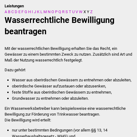
Leistungen
A
B
C
D
E
F
G
H
I
J
K
L
M
N
O
P
Q
R
S
T
U
V
W
X
Y
Z
Stadtverwaltung
Wasserrechtliche Bewilligung
Ansprechpartner
beantragen
Behördenwegweiser
Mit der wasserrechtlichen Bewilligung erhalten Sie das Recht, ein
Gewässer zu einem bestimmten Zweck zu nutzen. Zusätzlich sind Art und
Stellenangebote
Maß der Nutzung wasserrechtlich festgelegt.
Dazu gehört
Kontakt
Wasser aus oberirdischen Gewässern zu entnehmen oder abzuleiten,
Veröffentlichungen
oberirdische Gewässer aufzustauen oder abzusenken,
feste Stoffe aus oberirdischen Gewässern zu entnehmen,
Grundwasser zu entnehmen oder abzuleiten.
Ortsrecht
Ein Wasserwerksbetreiber kann beispielsweise eine wasserrechtl
i
che
FNP / Bebauungspläne
Bewilligung zur Förderung von Trinkwasser beantragen.
Die Bewilligung wird erteilt:
Wahlen
nur unter bestimmten Bedingungen (vor allem §§ 13, 14
Wasserhaushaltsgesetz - WHG) und