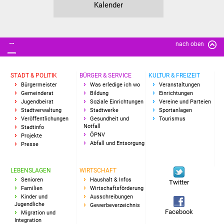
Senioren
Kalender
Stadtseniorenrat
nach oben
Sommerwochen für
Ältere
STADT & POLITIK
BÜRGER & SERVICE
KULTUR & FREIZEIT
Seniorenwohn- und
Bürgermeister
Was erledige ich wo
Veranstaltungen
Gemeinderat
Bildung
Einrichtungen
Pflegeheim
Jugendbeirat
Soziale Einrichtungen
Vereine und Parteien
Stadtverwaltung
Stadtwerke
Sportanlagen
Veröffentlichungen
Gesundheit und
Tourismus
Familien
Notfall
Stadtinfo
ÖPNV
Projekte
Familientreff
Abfall und Entsorgung
Presse
Kinder und Jugendliche
LEBENSLAGEN
WIRTSCHAFT
Senioren
Haushalt & Infos
Twitter
Familien
Wirtschaftsförderung
Schülerferienprogramm
Kinder und
Ausschreibungen
Jugendliche
Gewerbeverzeichnis
Facebook
Migration und
Migration und Integration
Integration