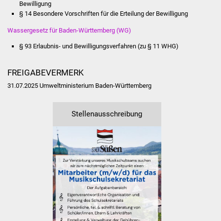
NETZMonitor
Bewilligung
§ 14 Besondere Vorschriften für die Erteilung der Bewilligung
Gesundheit und Notfall
Wassergesetz für Baden-Württemberg (WG)
§ 93 Erlaubnis- und Bewilligungsverfahren (zu § 11 WHG)
Ärzte und Apotheken
FREIGABEVERMERK
Pflege von Angehörigen
31.07.2025 Umweltministerium Baden-Württemberg
Hitzewarnung / UV-
Index
Stellenausschreibung
ÖPNV
Bürgerbus (MOBS)
Abfall und Entsorgung
Kultur & Freizeit