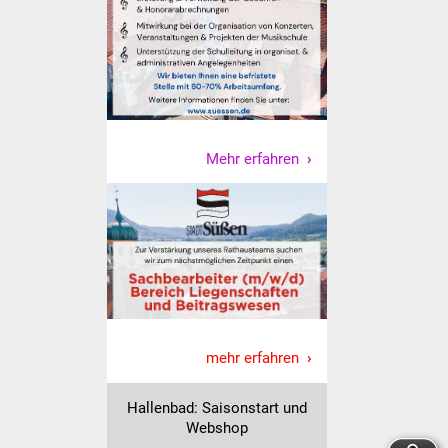
Veranstaltungen
Stadtfest
Ostermarkt
Einrichtungen
Mehr erfahren
Hallenbad
Stadtbücherei
Stadtarchiv
Zehntscheuer
mehr erfahren
Bürgerhaus
Hallenbad: Saisonstart und
Webshop
Kulturhalle