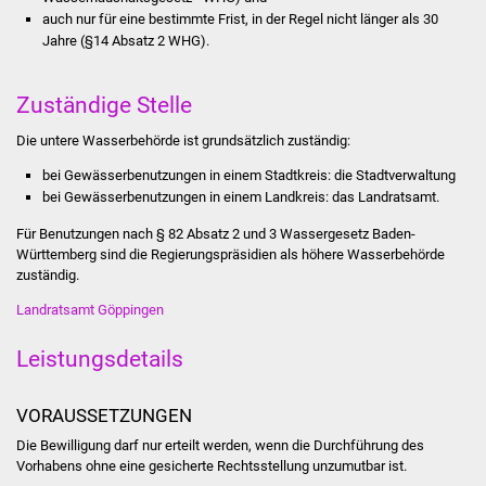
Stadtinfo
auch nur für eine bestimmte Frist, in der Regel nicht lä
n
ger als 30
Jahre (§14 Absatz 2 WHG).
Jubiläumsjahr 2021
Zuständige Stelle
Partnerstädte
Die untere Wasserbehörde ist grundsätzlich zuständig:
Projekte
bei Gewässerbenutzungen in einem Stadtkreis: die Stadtverwaltung
bei Gewässerbenutzungen in einem Landkreis: das Landratsamt.
Schulentwicklung Bizet
Für Benutzungen nach § 82 Absatz 2 und 3 Wassergesetz Baden-
Württemberg sind die Regierungspräsidien als höhere Wasserbehörde
Sanierung Hallenbad
zuständig.
Landratsamt Göppingen
Sanierung Bizethalle
Leistungsdetails
Ortsentwicklung
VORAUSSETZUNGEN
Presse
Die Bewilligung darf nur erteilt werden, wenn die Durchführung des
Vorhabens ohne eine gesicherte Rechtsstellung unzumutbar ist.
Bürger & Service