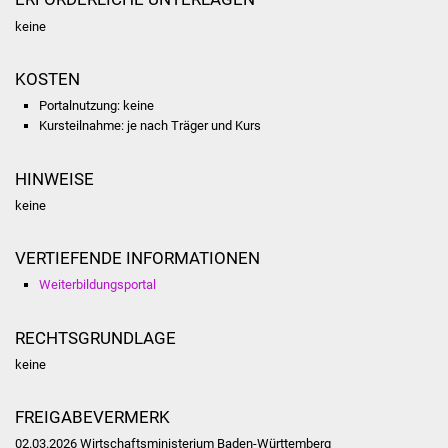
Volkshochschule
keine
Soziale Einrichtungen
KOSTEN
Kirchen
Portalnutzung: keine
Kursteilnahme: je nach Träger und Kurs
Lokale Agenda
HINWEISE
Jugendhaus
keine
Fachteam Jugend
VERTIEFENDE INFORMATIONEN
Weiterbildungsportal
Kinder- und
Familienzentrum
RECHTSGRUNDLAGE
Stadtwerke
keine
Suenergie
FREIGABEVERMERK
02.03.2026 Wirtschaftsministerium Baden-Württemberg