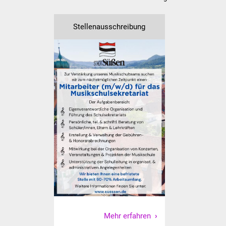
NETZMonitor
Stellenausschreibung
Gesundheit und Notfall
Ärzte und Apotheken
Pflege von Angehörigen
Hitzewarnung / UV-
Index
ÖPNV
Bürgerbus (MOBS)
Abfall und Entsorgung
Kultur & Freizeit
Mehr erfahren