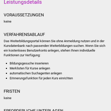
Leistungsdetails
Was erledige ich wo
VORAUSSETZUNGEN
Dienstleistungen
keine
Lebenslagen
VERFAHRENSABLAUF
Das Weiterbildungsportal können Sie ohne Anmeldung nutzen und in der
Formulare
Kursdatenbank nach passenden Weiterbildungen suchen. Wenn Sie sich
ein kostenloses Benutzerkonto anlegen, stehen Ihnen individuelle
Funktionen zur Verfügung:
Bürgerinfos
Bildungsgesuche inserieren
Bildung
Merklisten für Kurse anlegen
automatischen Suchagenten anlegen
Erinnerungsfunktion für jeden Kurs einrichten
Schulen
Kindergärten
FRISTEN
keine
Kolping-Musikschule
ERFORDERLICHE UNTERLAGEN