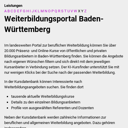
Leistungen
A
B
C
D
E
F
G
H
I
J
K
L
M
N
O
P
Q
R
S
T
U
V
W
X
Y
Z
Stadtverwaltung
Weiterbildungsportal Baden-
Ansprechpartner
Württemberg
Behördenwegweiser
Im landesweiten Portal zur beruflichen Weiterbildung können Sie über
20.000 Präsenz- und Online-Kurse von öffentlichen und privaten
Stellenangebote
Bildungsanbietern in Baden-Württemberg finden. Sie können die Angebote
nach eigenen Wünschen filtern und sich direkt mit dem jeweiligen
Kontakt
Kursanbieter in Verbindung setzen. Der KI-Kursfinder unterstützt Sie mit
nur wenigen Klicks bei der Suche nach der passenden Weiterbildung.
Veröffentlichungen
In der Kursdatenbank können Interessierte nach
Weiterbildungsangeboten suchen. Sie finden dort
Ortsrecht
tausende aktuelle Weiterbildungskurse
Details zu den einzelnen Bildungsanbietern
FNP / Bebauungspläne
Profile von ausgewählten Referenten und Dozenten
Neben der Kursdatenbank werden zahlreiche Informationen zur
Wahlen
beruflichen und allgemeinen Weiterbildung angeboten.
Dazu gehören