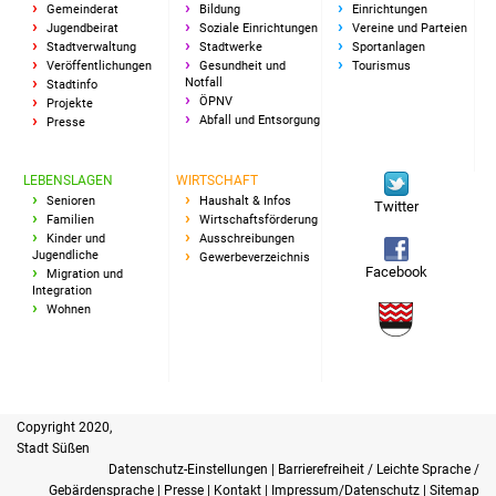
Senioren
Gemeinderat
Bildung
Einrichtungen
Jugendbeirat
Soziale Einrichtungen
Vereine und Parteien
Stadtverwaltung
Stadtwerke
Sportanlagen
Stadtseniorenrat
Veröffentlichungen
Gesundheit und
Tourismus
Notfall
Stadtinfo
ÖPNV
Projekte
Sommerwochen für
Abfall und Entsorgung
Presse
Ältere
LEBENSLAGEN
WIRTSCHAFT
Seniorenwohn- und
Senioren
Haushalt & Infos
Twitter
Pflegeheim
Familien
Wirtschaftsförderung
Kinder und
Ausschreibungen
Jugendliche
Gewerbeverzeichnis
Familien
Facebook
Migration und
Integration
Wohnen
Familientreff
Kinder und Jugendliche
Schülerferienprogramm
Copyright 2020,
Stadt Süßen
Datenschutz-Einstellungen
|
Barrierefreiheit / Leichte Sprache /
Migration und Integration
Gebärdensprache
|
Presse
|
Kontakt
|
Impressum/Datenschutz
|
Sitemap