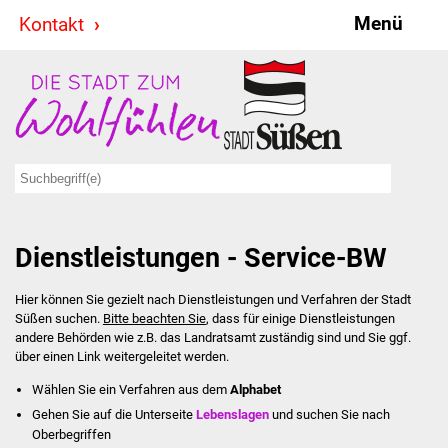
Menü
Kontakt
Stadt & Politik
Bürgermeister
Reden
Gemeinderat
Dienstleistungen - Service-BW
Ausschüsse
Hier können Sie gezielt nach Dienstleistungen und Verfahren der Stadt
Ratsinformationssystem
Süßen suchen.
Bitte beachten Sie
, dass für einige Dienstleistungen
andere Behörden wie z.B. das Landratsamt zuständig sind und Sie ggf.
Jugendbeirat
über einen Link weitergeleitet werden.
Wählen Sie ein Verfahren aus dem
Alphabet
Summerrockfestival
Gehen Sie auf die Unterseite
Lebenslagen
und suchen Sie nach
Oberbegriffen
Hallenbadparty