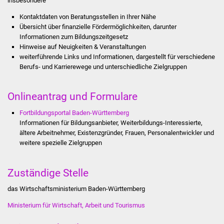
insbesondere
Stadtinfo
Kontaktdaten von Beratungsstellen in Ihrer Nähe
Übersicht über finanzielle Fördermöglichkeiten, darunter
Jubiläumsjahr 2021
Informationen zum Bildungszeitgesetz
Hinweise auf Neuigkeiten & Veranstaltungen
Partnerstädte
weiterführende Links und Informationen, dargestellt für verschiedene
Berufs- und Karrierewege und unterschiedliche Zielgruppen
Projekte
Onlineantrag und Formulare
Schulentwicklung Bizet
Fortbildungsportal Baden-Württemberg
Informationen für Bildungsanbieter, Weiterbildungs-Interessierte,
Sanierung Hallenbad
ältere Arbeitnehmer, Existenzgründer, Frauen, Personalentwickler und
weitere spezielle Zielgruppen
Sanierung Bizethalle
Zuständige Stelle
Ortsentwicklung
das Wirtschaftsministerium Baden-Württemberg
Presse
Ministerium für Wirtschaft, Arbeit und Tourismus
Bürger & Service