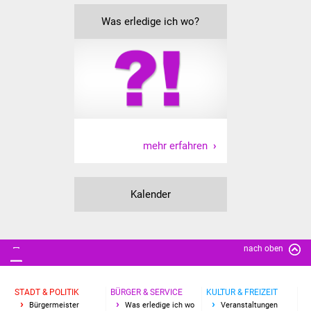
Vereine und Parteien
Was erledige ich wo?
Selbsteintrag Vereine
Beirat Süßener Vereine
Sportanlagen
mehr erfahren
Tourismus
Erlebnisregion
Kalender
Schwäbischer Albtrauf
Route der
Industriekultur
nach oben
Lebenslagen
STADT & POLITIK
BÜRGER & SERVICE
KULTUR & FREIZEIT
Bürgermeister
Was erledige ich wo
Veranstaltungen