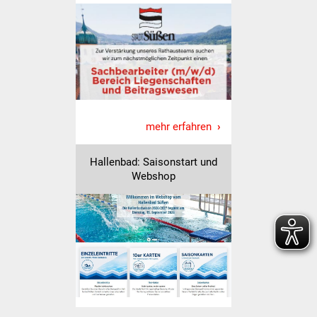
Veranstaltungen
Stadtfest
Ostermarkt
Einrichtungen
mehr erfahren
Hallenbad
Hallenbad: Saisonstart und
Stadtbücherei
Webshop
Stadtarchiv
Zehntscheuer
Bürgerhaus
Kulturhalle