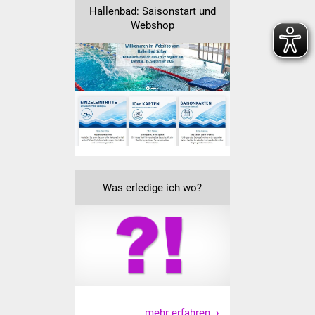
Hallenbad: Saisonstart und
Vereine und Parteien
Webshop
Selbsteintrag Vereine
Beirat Süßener Vereine
Sportanlagen
Tourismus
Erlebnisregion
Was erledige ich wo?
Schwäbischer Albtrauf
Route der
Industriekultur
Lebenslagen
mehr erfahren