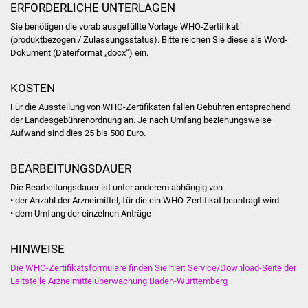
ERFORDERLICHE UNTERLAGEN
Volkshochschule
Sie benötigen die vorab ausgefüllte Vorlage WHO-Zertifikat
Soziale Einrichtungen
(produktbezogen / Zulassungsstatus). Bitte reichen Sie diese als Word-
Dokument (Dateiformat „docx“) ein.
Kirchen
KOSTEN
Lokale Agenda
Für die Ausstellung von WHO-Zertifikaten fallen Gebühren entsprechend
der Landesgebührenordnung an. Je nach Umfang beziehungsweise
Aufwand sind dies 25 bis 500 Euro.
Jugendhaus
BEARBEITUNGSDAUER
Fachteam Jugend
Die Bearbeitungsdauer ist unter anderem abhängig von
Kinder- und
• der Anzahl der Arzneimittel, für die ein WHO-Zertifikat beantragt wird
• dem Umfang der einzelnen Anträge
Familienzentrum
HINWEISE
Stadtwerke
Die WHO-Zertifikats
f
ormulare finden Sie hier:
Service/Download-Seite der
Leitstelle Arzneimittelüberwachung Baden-Württemberg
Suenergie