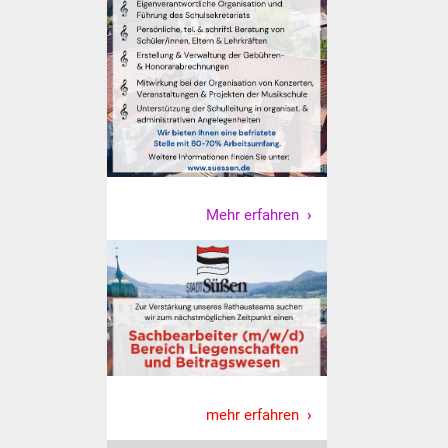
Veranstaltungen
Stadtfest
Ostermarkt
Einrichtungen
Hallenbad
Mehr erfahren
Stadtbücherei
Stadtarchiv
Zehntscheuer
Bürgerhaus
mehr erfahren
Kulturhalle