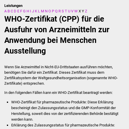
Leistungen
A
B
C
D
E
F
G
H
I
J
K
L
M
N
O
P
Q
R
S
T
U
V
W
X
Y
Z
Stadtverwaltung
WHO-Zertifikat (CPP) für die
Ansprechpartner
Ausfuhr von Arzneimitteln zur
Anwendung bei Menschen
Behördenwegweiser
Ausstellung
Stellenangebote
Kontakt
Wenn Sie Arzneimittel in Nicht-EU-Drittstaaten ausführen möchten,
benötigen Sie dafür ein Zertifikat. Dieses Zertifikat muss dem
Zertifikatsystem der Weltgesundheitsorganisation (sogenannte WHO-
Veröffentlichungen
Zertifikate) entsprechen.
In den folgenden Fällen kann ein WHO-Zertifikat beantragt werden:
Ortsrecht
WHO-Zertifikat für pharmazeutische Produkte: Diese Erklärung
FNP / Bebauungspläne
bescheinigt den Zulassungsstatus und die GMP-Konformität der
Herstellung, soweit dies von der zertifizierenden Behörde bestätigt
werden kann.
Wahlen
Erklärung des Zulassungsstatus für pharmazeutische Produkte: