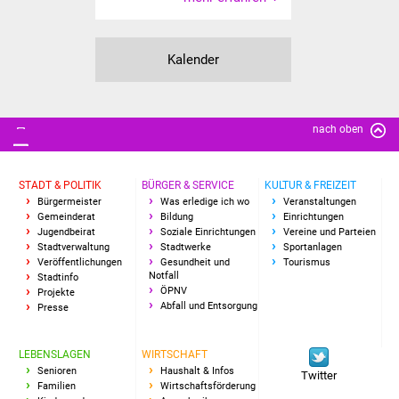
Senioren
Stadtseniorenrat
Kalender
Sommerwochen für
Ältere
nach oben
Seniorenwohn- und
Pflegeheim
STADT & POLITIK
BÜRGER & SERVICE
KULTUR & FREIZEIT
Bürgermeister
Was erledige ich wo
Veranstaltungen
Familien
Gemeinderat
Bildung
Einrichtungen
Jugendbeirat
Soziale Einrichtungen
Vereine und Parteien
Stadtverwaltung
Stadtwerke
Sportanlagen
Familientreff
Veröffentlichungen
Gesundheit und
Tourismus
Notfall
Stadtinfo
ÖPNV
Projekte
Kinder und Jugendliche
Abfall und Entsorgung
Presse
Schülerferienprogramm
LEBENSLAGEN
WIRTSCHAFT
Senioren
Haushalt & Infos
Twitter
Migration und Integration
Familien
Wirtschaftsförderung