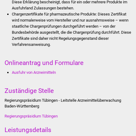
Diese Erklärung bescheinigt, dass für ein oder mehrere Produkte im
Stadtinfo
Ausfuhrland Zulassungen bestehen.
Chargenzertifikate für pharmazeutische Produkte: Dieses Zertifikat
Jubiläumsjahr 2021
wird normalerweise vom Hersteller und nur ausnahmsweise – wenn
staatliche Chargenprüfungen durchgeführt werden – von der
Bundesbehörde ausgestellt, die die Chargenprüfung durchführt. Diese
Partnerstädte
Zertifikate sind daher nicht Regelungsgegenstand dieser
Verfahrensanweisung.
Projekte
Onlineantrag und Formulare
Schulentwicklung Bizet
Ausfuhr von Arzneimitteln
Sanierung Hallenbad
Zuständige Stelle
Sanierung Bizethalle
Regierungspräsidium Tübingen - Leitstelle Arzneimittelüberwachung
Ortsentwicklung
Baden-Württemberg
Regierungspräsidium Tübingen
Presse
Leistungsdetails
Bürger & Service