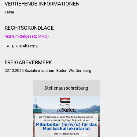
NETZMonitor
VERTIEFENDE INFORMATIONEN
keine
Gesundheit und Notfall
RECHTSGRUNDLAGE
Ärzte und Apotheken
Arzneimittelgesetz (AMG)
Pflege von Angehörigen
§ 73a Absatz 2
Hitzewarnung / UV-
FREIGABEVERMERK
Index
02.12.2025 Sozialministerium Baden-Württemberg
ÖPNV
Stellenausschreibung
Bürgerbus (MOBS)
Abfall und Entsorgung
Kultur & Freizeit