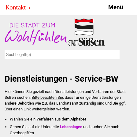
Menü
Kontakt
Stadt & Politik
Bürgermeister
Reden
Gemeinderat
Dienstleistungen - Service-BW
Ausschüsse
Hier können Sie gezielt nach Dienstleistungen und Verfahren der Stadt
Ratsinformationssystem
Süßen suchen.
Bitte beachten Sie
, dass für einige Dienstleistungen
andere Behörden wie z.B. das Landratsamt zuständig sind und Sie ggf.
Jugendbeirat
über einen Link weitergeleitet werden.
Wählen Sie ein Verfahren aus dem
Alphabet
Summerrockfestival
Gehen Sie auf die Unterseite
Lebenslagen
und suchen Sie nach
Oberbegriffen
Hallenbadparty