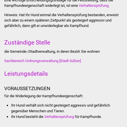
Eine wichtige Entscheidungsgrundlage für die Feststellung, dass die
Kampfhundeeigenschaft widerlegt ist, ist eine
Verhaltensprüfung
.
Was erledige ich wo
Hinweis: Hat Ihr Hund einmal die Verhaltensprüfung bestanden, erweist
sich aber zu einem späteren Zeitpunkt als gesteigert aggressiv und
Dienstleistungen
gefährlich, dann gilt er unwiderlegbar als Kampfhund.
Lebenslagen
Zuständige Stelle
Formulare
die Gemeinde-/Stadtverwaltung, in deren Bezirk Sie wohnen
Sachbereich Ordnungsverwaltung [Stadt Süßen]
Bürgerinfos
Leistungsdetails
Bildung
VORAUSSETZUNGEN
Schulen
für die Widerlegung der Kampfhundeeigenschaft:
Kindergärten
Ihr Hund verhält sich nicht gesteigert aggressiv und gefährlich
gegenüber Menschen und Tieren.
Kolping-Musikschule
Ihr Hund besteht die
Verhaltensprüfung
für Kampfhunde.