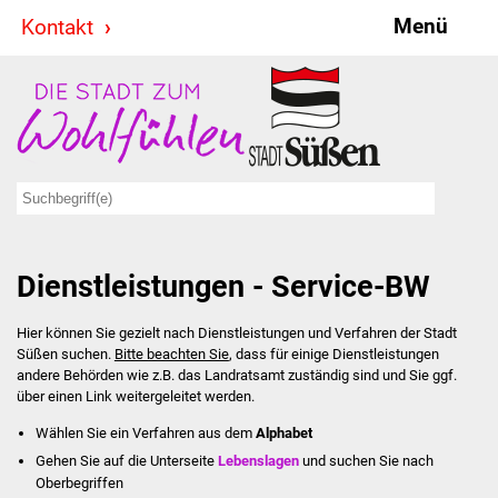
Menü
Kontakt
Stadt & Politik
Bürgermeister
Reden
Gemeinderat
Dienstleistungen - Service-BW
Ausschüsse
Hier können Sie gezielt nach Dienstleistungen und Verfahren der Stadt
Ratsinformationssystem
Süßen suchen.
Bitte beachten Sie
, dass für einige Dienstleistungen
andere Behörden wie z.B. das Landratsamt zuständig sind und Sie ggf.
Jugendbeirat
über einen Link weitergeleitet werden.
Wählen Sie ein Verfahren aus dem
Alphabet
Summerrockfestival
Gehen Sie auf die Unterseite
Lebenslagen
und suchen Sie nach
Oberbegriffen
Hallenbadparty