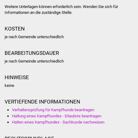
NETZMonitor
Weitere Unterlagen können erforderlich sein. Wenden Sie sich für
Informationen an die zuständige Stelle.
Gesundheit und Notfall
KOSTEN
Ärzte und Apotheken
je nach Gemeinde unterschiedlich
Pflege von Angehörigen
BEARBEITUNGSDAUER
Hitzewarnung / UV-
je nach Gemeinde unterschiedlich
Index
HINWEISE
ÖPNV
keine
Bürgerbus (MOBS)
VERTIEFENDE INFORMATIONEN
Verhaltensprüfung für Kampfhunde beantragen
Abfall und Entsorgung
Haltung eines Kampfhundes - Erlaubnis beantragen
Halten eines Kampfhundes - Sachkunde nachweisen
Kultur & Freizeit