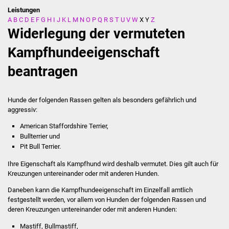
Leistungen
A
B
C
D
E
F
G
H
I
J
K
L
M
N
O
P
Q
R
S
T
U
V
W
X
Y
Z
Stadtverwaltung
Widerlegung der vermuteten
Ansprechpartner
Kampfhundeeigenschaft
beantragen
Behördenwegweiser
Stellenangebote
Hunde der folgenden Rassen gelten als besonders gefährlich und
aggressiv:
Kontakt
American Staffordshire Terrier,
Bullterrier und
Veröffentlichungen
Pit Bull Terrier.
Ihre Eigenschaft als Kampfhund wird deshalb vermutet. Dies gilt auch für
Ortsrecht
Kreuzungen untereinander oder mit anderen Hunden.
FNP / Bebauungspläne
Daneben kann die Kampfhundeeigenschaft im Einzelfall amtlich
festgestellt werden, vor allem von Hunden der folgenden Rassen und
deren Kreuzungen untereinander oder mit anderen Hunden:
Wahlen
Mastiff, Bullmastiff,