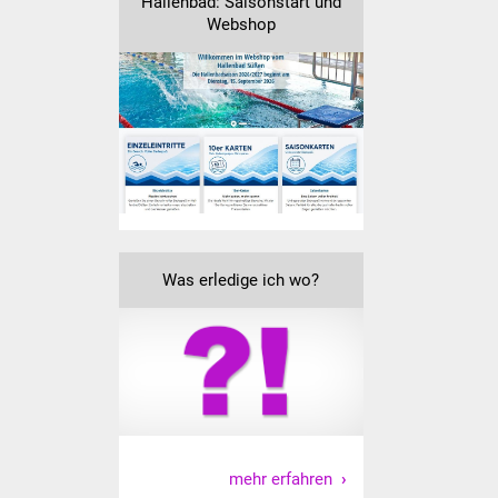
Hallenbad: Saisonstart und
Senioren
Webshop
Stadtseniorenrat
Sommerwochen für
Ältere
Seniorenwohn- und
Pflegeheim
Familien
Was erledige ich wo?
Familientreff
Kinder und Jugendliche
Schülerferienprogramm
Migration und Integration
mehr erfahren