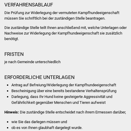
Volkshochschule
VERFAHRENSABLAUF
Die Prüfung zur Widerlegung der vermuteten Kampfhundeeigenschaft
Soziale Einrichtungen
müssen Sie schriftlich bei der zuständigen Stelle beantragen.
Die zuständige Stelle teilt Ihnen anschließend mit, welche Unterlagen oder
Kirchen
Nachweise zur Widerlegung der Kampfhundeeigenschaft sie zusätzlich
benötigt.
Lokale Agenda
FRISTEN
Jugendhaus
je nach Gemeinde unterschiedlich
Fachteam Jugend
ERFORDERLICHE UNTERLAGEN
Kinder- und
Antrag auf Befreiung/Widerlegung der Kampfhundeeigenschaft
Bescheinigung über eine bereits bestandene Verhaltensprüfung
Familienzentrum
Darlegung, dass Ihr Hund keine gesteigerte Aggressivität und
Gefährlichkeit gegenüber Menschen und Tieren aufweist
Stadtwerke
Hinweis:
Die zuständige Stelle entscheidet nach ihrem Ermessen darüber,
Suenergie
wie Sie das darlegen müssen und
ob es von Ihnen glaubhaft dargelegt wurde.