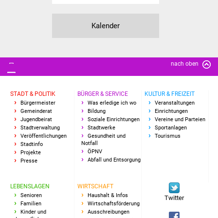
Freundeskreis Asyl
Kalender
Ukraine-Hilfe
Wohnen
nach oben
Bauen in Süßen
STADT & POLITIK
BÜRGER & SERVICE
KULTUR & FREIZEIT
Wohnimmobilien +
Bürgermeister
Was erledige ich wo
Veranstaltungen
Gemeinderat
Bildung
Einrichtungen
Baugrundstücke
Jugendbeirat
Soziale Einrichtungen
Vereine und Parteien
Stadtverwaltung
Stadtwerke
Sportanlagen
Veröffentlichungen
Gesundheit und
Tourismus
Wirtschaft
Notfall
Stadtinfo
ÖPNV
Projekte
Abfall und Entsorgung
Haushalt & Infos
Presse
Wirtschaftsförderung
LEBENSLAGEN
WIRTSCHAFT
Senioren
Haushalt & Infos
Twitter
Familien
Wirtschaftsförderung
Gewerbeimmobilien
Kinder und
Ausschreibungen