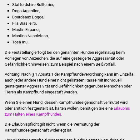
Staffordshire Bullterrier,
Stadtinfo
Dogo Argentino,
Bourdeaux Dogge,
Jubiläumsjahr 2021
Fila Brasileiro,
Mastin Espanol,
Partnerstädte
Mastino Napoletano,
Tosa Inu.
Projekte
Die Feststellung erfolgt bei den genannten Hunden regelmäßig beim
Vorliegen von Anzeichen, die auf eine gesteigerte Aggressivität oder
Schulentwicklung Bizet
Gefährlichkeit hinweisen
, zum Beispiel nach einem Beißvorfall
.
Achtung: Nach § 1 Absatz 1 der Kampfhundeverordnung kann im Einzelfall
Sanierung Hallenbad
auch jeder andere Hund einer nicht gelisteten Rasse mit individuell
gesteigerter Aggressivität und Gefährlichkeit gegenüber Menschen oder
Tieren als Kampfhund eingestuft werden.
Sanierung Bizethalle
Wenn Sie einen Hund, dessen Kampfhundeeigenschaft vermutet wird
Ortsentwicklung
oder amtlich festgestellt ist, halten wollen, benötigen Sie eine
Erlaubnis
zum Halten eines Kampfhundes
.
Presse
Die Erlaubnispflicht gilt nicht, wenn die Vermutung der
Kampfhundeeigenschaft widerlegt ist.
Bürger & Service