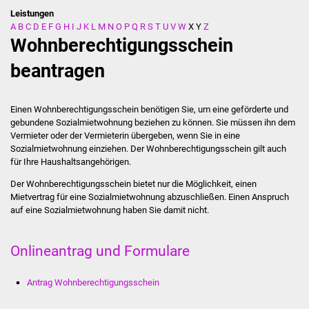
Leistungen
A
B
C
D
E
F
G
H
I
J
K
L
M
N
O
P
Q
R
S
T
U
V
W
X
Y
Z
Stadtverwaltung
Wohnberechtigungsschein
Ansprechpartner
beantragen
Behördenwegweiser
Einen Wohnberechtigungsschein benötigen Sie, um eine geförderte und
gebundene Sozialmietwohnung beziehen zu können. Sie müssen ihn dem
Stellenangebote
Vermieter oder der Vermieterin übergeben, wenn Sie in eine
Sozialmietwohnung einziehen. Der Wohnberechtigungsschein gilt auch
Kontakt
für Ihre Haushaltsangehörigen.
Der Wohnberechtigungsschein bietet nur die Möglichkeit, einen
Veröffentlichungen
Mietvertrag für eine Sozialmietwohnung abzuschließen. Einen Anspruch
auf eine Sozialmietwohnung haben Sie damit nicht.
Ortsrecht
Onlineantrag und Formulare
FNP / Bebauungspläne
Antrag Wohnberechtigungsschein
Wahlen