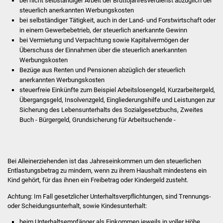
bei nicht selbständiger Arbeit der Bruttojahresverdienst abzüglich der
steuerlich anerkannten Werbungskosten
Was erledige ich wo
bei selbständiger Tätigkeit, auch in der Land- und Forstwirtschaft oder
in einem Gewerbebetrieb, der steuerlich anerkannte Gewinn
bei Vermietung und Verpachtung sowie Kapitalvermögen der
Dienstleistungen
Überschuss der Einnahmen über die steuerlich anerkannten
Werbungskosten
Lebenslagen
Bezüge aus Renten und Pensionen abzüglich der steuerlich
anerkannten Werbungskosten
Formulare
steuerfreie Einkünfte zum Beispiel Arbeitslosengeld, Kurzarbeitergeld,
Übergangsgeld, Insolvenzgeld, Eingliederungshilfe und Leistungen zur
Sicherung des Lebensunterhalts des Sozialgesetzbuchs, Zweites
Bürgerinfos
Buch - Bürgergeld, Grundsicherung für Arbeitsuchende -
Bildung
Schulen
Bei Alleinerziehenden ist das Jahreseinkommen um den steuerlichen
Entlastungsbetrag zu mindern, wenn zu ihrem Haushalt mindestens ein
Kind gehört, für das ihnen ein Freibetrag oder Kindergeld zusteht.
Kindergärten
Achtung: Im Fall gesetzlicher Unterhaltsverpflichtungen, sind Trennungs-
Kolping-Musikschule
oder Scheidungsunterhalt, sowie Kindesunterhalt:
beim Unterhaltsempfänger als Einkommen jeweils in voller Höhe