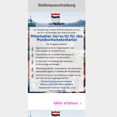
Stellenausschreibung
Vereine und Parteien
Selbsteintrag Vereine
Beirat Süßener Vereine
Sportanlagen
Tourismus
Erlebnisregion
Schwäbischer Albtrauf
Route der
Industriekultur
Mehr erfahren
Lebenslagen