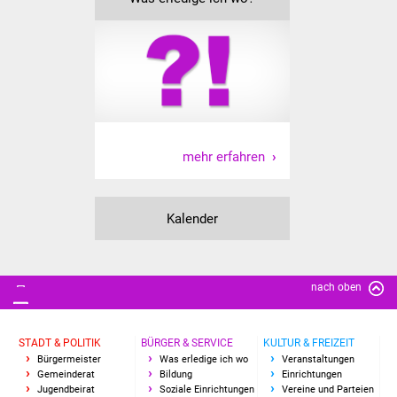
Freundeskreis Asyl
Ukraine-Hilfe
Wohnen
Bauen in Süßen
mehr erfahren
Wohnimmobilien +
Baugrundstücke
Kalender
Wirtschaft
nach oben
Haushalt & Infos
Wirtschaftsförderung
STADT & POLITIK
BÜRGER & SERVICE
KULTUR & FREIZEIT
Bürgermeister
Was erledige ich wo
Veranstaltungen
Gemeinderat
Bildung
Einrichtungen
Gewerbeimmobilien
Jugendbeirat
Soziale Einrichtungen
Vereine und Parteien