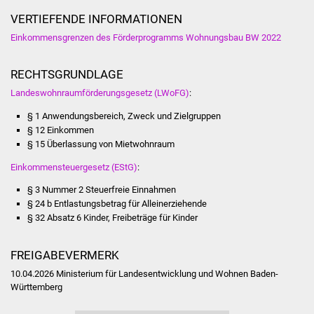
Veranstaltungen
VERTIEFENDE INFORMATIONEN
Stadtfest
Einkommensgrenzen des Förderprogramms Wohnungsbau BW 2022
Ostermarkt
RECHTSGRUNDLAGE
Landeswohnraumförderungsgesetz (LWoFG)
:
Einrichtungen
§ 1
Anwendungsbereich, Zweck und Zielgruppen
§ 12 Einkommen
Hallenbad
§ 15 Überlassung von Mietwohnraum
Einkommensteuergesetz (EStG)
:
Stadtbücherei
§ 3 Nummer 2 Steuerfreie Einnahmen
Stadtarchiv
§ 24 b Entlastungsbetrag für Alleinerziehende
§ 32 Absatz 6 Kinder, Freibeträge für Kinder
Zehntscheuer
FREIGABEVERMERK
Bürgerhaus
10.04.2026 Ministerium für Landesentwicklung und Wohnen Baden-
Württemberg
Kulturhalle