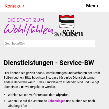
Menü
Kontakt
Stadt & Politik
Bürgermeister
Reden
Gemeinderat
Dienstleistungen - Service-BW
Ausschüsse
Hier können Sie gezielt nach Dienstleistungen und Verfahren der Stadt
Ratsinformationssystem
Süßen suchen.
Bitte beachten Sie
, dass für einige Dienstleistungen
andere Behörden wie z.B. das Landratsamt zuständig sind und Sie ggf.
Jugendbeirat
über einen Link weitergeleitet werden.
Wählen Sie ein Verfahren aus dem
Alphabet
Summerrockfestival
Gehen Sie auf die Unterseite
Lebenslagen
und suchen Sie nach
Oberbegriffen
Hallenbadparty