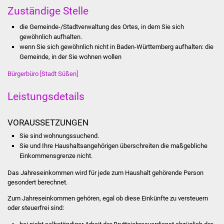
Stadtinfo
Zuständige Stelle
die Gemeinde-/Stadtverwaltung des Ortes, in dem Sie sich
Jubiläumsjahr 2021
gewöhnlich aufhalten.
wenn Sie sich gewöhnlich nicht in Baden-Württemberg aufhalten: die
Partnerstädte
Gemeinde, in der Sie wohnen wollen
Bürgerbüro [Stadt Süßen]
Projekte
Leistungsdetails
Schulentwicklung Bizet
VORAUSSETZUNGEN
Sanierung Hallenbad
Sie sind wohnungssuchend.
Sie und Ihre Haushaltsangehörigen überschreiten die maßgebliche
Sanierung Bizethalle
Einkommensgrenze nicht.
Ortsentwicklung
Das Jahreseinkommen wird für jede zum Haushalt gehörende Person
gesondert berechnet.
Presse
Zum Jahreseinkommen gehören, egal ob diese Einkünfte zu versteuern
oder steuerfrei sind:
Bürger & Service