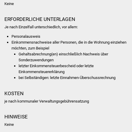
NETZMonitor
Keine
Gesundheit und Notfall
ERFORDERLICHE UNTERLAGEN
Je nach Einzelfall unterschiedlich, vor allem:
Ärzte und Apotheken
Personalausweis
Einkommensnachweise aller Personen, die in die Wohnung einziehen
Pflege von Angehörigen
möchten, zum Beispiel
Gehaltsabrechnung(en) einschließlich Nachweis über
Hitzewarnung / UV-
Sonderzuwendungen
Index
letzter Einkommensteuerbescheid oder letzte
Einkommensteuererklärung
bei Selbständigen: letzte Einnahmen-Überschussrechnung
ÖPNV
Bürgerbus (MOBS)
KOSTEN
je nach kommunaler Verwaltungsgebührensatzung
Abfall und Entsorgung
HINWEISE
Kultur & Freizeit
Keine