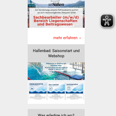
Senioren
Stadtseniorenrat
Sommerwochen für
Ältere
mehr erfahren
Seniorenwohn- und
Pflegeheim
Hallenbad: Saisonstart und
Webshop
Familien
Familientreff
Kinder und Jugendliche
Schülerferienprogramm
Migration und Integration
Was erledige ich wo?