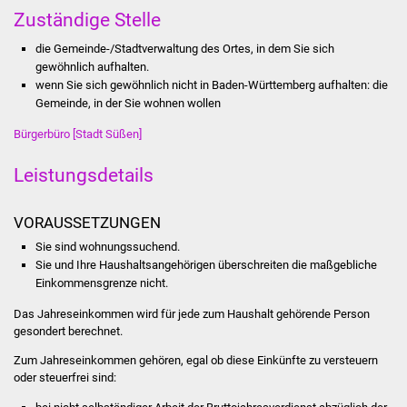
Stadtinfo
Zuständige Stelle
die Gemeinde-/Stadtverwaltung des Ortes, in dem Sie sich
Jubiläumsjahr 2021
gewöhnlich aufhalten.
wenn Sie sich gewöhnlich nicht in Baden-Württemberg aufhalten: die
Partnerstädte
Gemeinde, in der Sie wohnen wollen
Bürgerbüro [Stadt Süßen]
Projekte
Leistungsdetails
Schulentwicklung Bizet
VORAUSSETZUNGEN
Sanierung Hallenbad
Sie sind wohnungssuchend.
Sie und Ihre Haushaltsangehörigen überschreiten die maßgebliche
Sanierung Bizethalle
Einkommensgrenze nicht.
Ortsentwicklung
Das Jahreseinkommen wird für jede zum Haushalt gehörende Person
gesondert berechnet.
Presse
Zum Jahreseinkommen gehören, egal ob diese Einkünfte zu versteuern
oder steuerfrei sind:
Bürger & Service