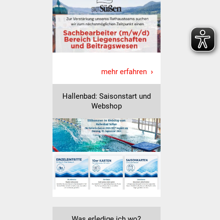
Senioren
Stadtseniorenrat
Sommerwochen für
Ältere
mehr erfahren
Seniorenwohn- und
Pflegeheim
Hallenbad: Saisonstart und
Webshop
Familien
Familientreff
Kinder und Jugendliche
Schülerferienprogramm
Migration und Integration
Was erledige ich wo?