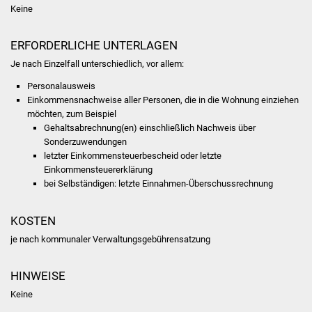
NETZMonitor
Keine
Gesundheit und Notfall
ERFORDERLICHE UNTERLAGEN
Je nach Einzelfall unterschiedlich, vor allem:
Ärzte und Apotheken
Personalausweis
Einkommensnachweise aller Personen, die in die Wohnung einziehen
Pflege von Angehörigen
möchten, zum Beispiel
Gehaltsabrechnung(en) einschließlich Nachweis über
Hitzewarnung / UV-
Sonderzuwendungen
Index
letzter Einkommensteuerbescheid oder letzte
Einkommensteuererklärung
bei Selbständigen: letzte Einnahmen-Überschussrechnung
ÖPNV
Bürgerbus (MOBS)
KOSTEN
je nach kommunaler Verwaltungsgebührensatzung
Abfall und Entsorgung
HINWEISE
Kultur & Freizeit
Keine