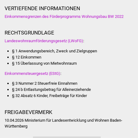
Veranstaltungen
VERTIEFENDE INFORMATIONEN
Stadtfest
Einkommensgrenzen des Förderprogramms Wohnungsbau BW 2022
Ostermarkt
RECHTSGRUNDLAGE
Landeswohnraumförderungsgesetz (LWoFG)
:
Einrichtungen
§ 1
Anwendungsbereich, Zweck und Zielgruppen
§ 12 Einkommen
Hallenbad
§ 15 Überlassung von Mietwohnraum
Einkommensteuergesetz (EStG)
:
Stadtbücherei
§ 3 Nummer 2 Steuerfreie Einnahmen
Stadtarchiv
§ 24 b Entlastungsbetrag für Alleinerziehende
§ 32 Absatz 6 Kinder, Freibeträge für Kinder
Zehntscheuer
FREIGABEVERMERK
Bürgerhaus
10.04.2026 Ministerium für Landesentwicklung und Wohnen Baden-
Württemberg
Kulturhalle