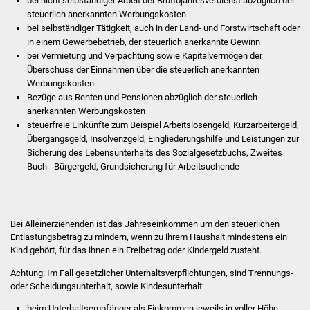
bei nicht selbständiger Arbeit der Bruttojahresverdienst abzüglich der
steuerlich anerkannten Werbungskosten
Was erledige ich wo
bei selbständiger Tätigkeit, auch in der Land- und Forstwirtschaft oder
in einem Gewerbebetrieb, der steuerlich anerkannte Gewinn
bei Vermietung und Verpachtung sowie Kapitalvermögen der
Dienstleistungen
Überschuss der Einnahmen über die steuerlich anerkannten
Werbungskosten
Lebenslagen
Bezüge aus Renten und Pensionen abzüglich der steuerlich
anerkannten Werbungskosten
Formulare
steuerfreie Einkünfte zum Beispiel Arbeitslosengeld, Kurzarbeitergeld,
Übergangsgeld, Insolvenzgeld, Eingliederungshilfe und Leistungen zur
Sicherung des Lebensunterhalts des Sozialgesetzbuchs, Zweites
Bürgerinfos
Buch - Bürgergeld, Grundsicherung für Arbeitsuchende -
Bildung
Schulen
Bei Alleinerziehenden ist das Jahreseinkommen um den steuerlichen
Entlastungsbetrag zu mindern, wenn zu ihrem Haushalt mindestens ein
Kind gehört, für das ihnen ein Freibetrag oder Kindergeld zusteht.
Kindergärten
Achtung: Im Fall gesetzlicher Unterhaltsverpflichtungen, sind Trennungs-
Kolping-Musikschule
oder Scheidungsunterhalt, sowie Kindesunterhalt:
beim Unterhaltsempfänger als Einkommen jeweils in voller Höhe