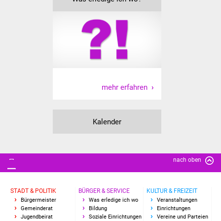
Freundeskreis Asyl
Ukraine-Hilfe
Wohnen
Bauen in Süßen
mehr erfahren
Wohnimmobilien +
Baugrundstücke
Kalender
Wirtschaft
nach oben
Haushalt & Infos
Wirtschaftsförderung
STADT & POLITIK
BÜRGER & SERVICE
KULTUR & FREIZEIT
Bürgermeister
Was erledige ich wo
Veranstaltungen
Gemeinderat
Bildung
Einrichtungen
Gewerbeimmobilien
Jugendbeirat
Soziale Einrichtungen
Vereine und Parteien