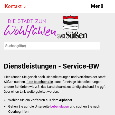
Menü
Kontakt
Stadt & Politik
Bürgermeister
Reden
Gemeinderat
Dienstleistungen - Service-BW
Ausschüsse
Hier können Sie gezielt nach Dienstleistungen und Verfahren der Stadt
Ratsinformationssystem
Süßen suchen.
Bitte beachten Sie
, dass für einige Dienstleistungen
andere Behörden wie z.B. das Landratsamt zuständig sind und Sie ggf.
Jugendbeirat
über einen Link weitergeleitet werden.
Wählen Sie ein Verfahren aus dem
Alphabet
Summerrockfestival
Gehen Sie auf die Unterseite
Lebenslagen
und suchen Sie nach
Oberbegriffen
Hallenbadparty