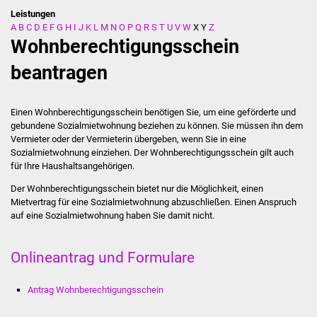
Leistungen
A
B
C
D
E
F
G
H
I
J
K
L
M
N
O
P
Q
R
S
T
U
V
W
X
Y
Z
Stadtverwaltung
Wohnberechtigungsschein
Ansprechpartner
beantragen
Behördenwegweiser
Einen Wohnberechtigungsschein benötigen Sie, um eine geförderte und
gebundene Sozialmietwohnung beziehen zu können. Sie müssen ihn dem
Stellenangebote
Vermieter oder der Vermieterin übergeben, wenn Sie in eine
Sozialmietwohnung einziehen. Der Wohnberechtigungsschein gilt auch
Kontakt
für Ihre Haushaltsangehörigen.
Der Wohnberechtigungsschein bietet nur die Möglichkeit, einen
Veröffentlichungen
Mietvertrag für eine Sozialmietwohnung abzuschließen. Einen Anspruch
auf eine Sozialmietwohnung haben Sie damit nicht.
Ortsrecht
Onlineantrag und Formulare
FNP / Bebauungspläne
Antrag Wohnberechtigungsschein
Wahlen