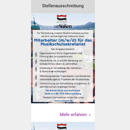
Stellenausschreibung
Vereine und Parteien
Selbsteintrag Vereine
Beirat Süßener Vereine
Sportanlagen
Tourismus
Erlebnisregion
Schwäbischer Albtrauf
Route der
Industriekultur
Mehr erfahren
Lebenslagen