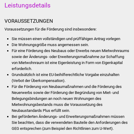
Leistungsdetails
Was erledige ich wo
VORAUSSETZUNGEN
Dienstleistungen
Voraussetzungen für die Förderung sind insbesondere:
Lebenslagen
Sie müssen einen vollständigen und prüffähigen Antrag vorlegen
Die Wohnungsgröße muss angemessen sein.
Für eine Förderung des Neubaus oder Erwerbs neuen Mietwohnraums
Formulare
sowie der Änderungs- oder Erweiterungsmaßnahme zur Schaffung
von Mietwohnraum ist eine Eigenleistung in Form von Eigenkapital
Bürgerinfos
erforderlich.
Grundsätzlich ist eine EU-beihilferechtliche Vorgabe einzuhalten
(Verbot der Überkompensation).
Bildung
Für die Förderung von Neubaumaßnahmen und die Förderung des
Neuerwerbs sowie der Förderung der Begründung von Miet- und
Schulen
Belegungsbindungen an noch neuen Wohnungen des
Mietwohnungsbestands muss die Voraussetzung des
Kindergärten
Neubaustandards Plus erfüllt sein.
Bei geförderten Änderungs- und Erweiterungsmaßnahmen müssen
Sie beachten, dass die verwendeten Bauteile den Anforderungen des
Kolping-Musikschule
GEG entsprechen (zum Beispiel den Richtlinien zum U-Wert).