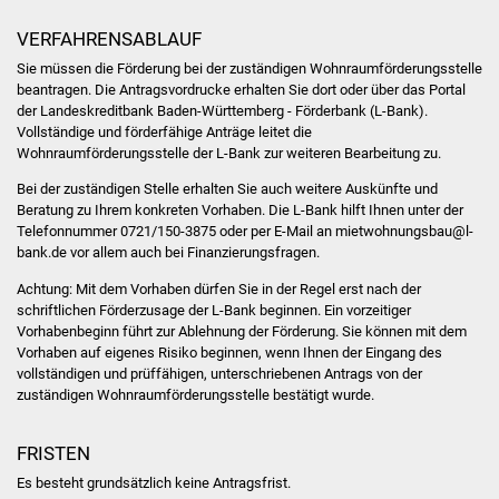
Volkshochschule
VERFAHRENSABLAUF
Soziale Einrichtungen
Sie müssen die Förderung bei der zuständigen Wohnraumförderungsstelle
beantragen. Die Antragsvordrucke erhalten Sie dort oder über das Portal
der Landeskreditbank Baden-Württemberg - Förderbank (L-Bank).
Kirchen
Vollständige und förderfähige Anträge leitet die
Wohnraumförderungsstelle der L-Bank zur weiteren Bearbeitung zu.
Lokale Agenda
Bei der zuständigen Stelle erhalten Sie auch weitere Auskünfte und
Beratung zu Ihrem konkreten Vorhaben. Die L-Bank hilft Ihnen unter der
Jugendhaus
Telefonnummer 0721/150-3875 oder per E-Mail an mietwohnungsbau@l-
bank.de vor allem auch bei Finanzierungsfragen.
Fachteam Jugend
Achtung: Mit dem Vorhaben dürfen Sie in der Regel erst nach der
schriftlichen Förderzusage der L-Bank beginnen. Ein vorzeitiger
Kinder- und
Vorhabenbeginn führt zur Ablehnung der Förderung. Sie können mit dem
Familienzentrum
Vorhaben auf eigenes Risiko beginnen, wenn Ihnen der
Eingang des
vollständigen und prüffähigen, unterschriebenen Antrags von der
zuständigen Wohnraumförderungsstelle bestätigt wurde.
Stadtwerke
FRISTEN
Suenergie
Es besteht grundsätzlich keine Antragsfrist.