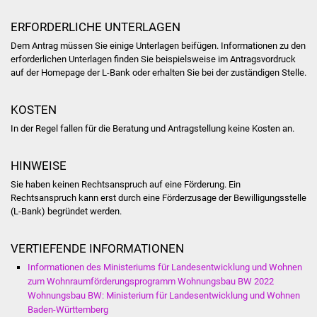
NETZMonitor
ERFORDERLICHE UNTERLAGEN
Gesundheit und Notfall
Dem Antrag müssen Sie einige Unterlagen beifügen. Informationen zu den
erforderlichen Unterlagen finden Sie beispielsweise im Antragsvordruck
Ärzte und Apotheken
auf der Homepage der L-Bank oder
erhalten Sie
bei der zuständigen Stelle.
Pflege von Angehörigen
KOSTEN
In der Regel fallen für die Beratung und Antragstellung keine Kosten an.
Hitzewarnung / UV-
Index
HINWEISE
Sie haben keinen Rechtsanspruch auf eine Förderung. Ein
ÖPNV
Rechtsanspruch kann erst durch eine Förderzusage der Bewilligungsstelle
(L-Bank) begründet werden.
Bürgerbus (MOBS)
VERTIEFENDE INFORMATIONEN
Abfall und Entsorgung
Informationen des Ministeriums für Landesentwicklung und Wohnen
zum Wohnraumförderungsprogramm Wohnungsbau BW 2022
Kultur & Freizeit
Wohnungsbau BW: Ministerium für Landesentwicklung und Wohnen
Baden-Württemberg