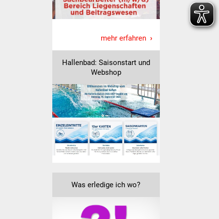
Senioren
Stadtseniorenrat
mehr erfahren
Sommerwochen für
Ältere
Hallenbad: Saisonstart und
Webshop
Seniorenwohn- und
Pflegeheim
Familien
Familientreff
Kinder und Jugendliche
Was erledige ich wo?
Schülerferienprogramm
Migration und Integration