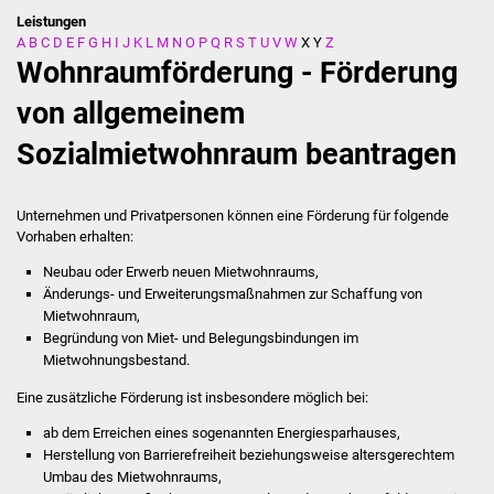
Leistungen
A
B
C
D
E
F
G
H
I
J
K
L
M
N
O
P
Q
R
S
T
U
V
W
X
Y
Z
Stadtverwaltung
Wohnraumförderung - Förderung
Ansprechpartner
von allgemeinem
Sozialmietwohnraum beantragen
Behördenwegweiser
Stellenangebote
Unternehmen und Privatpersonen können eine Förderung für folgende
Vorhaben erhalten:
Kontakt
Neubau oder Erwerb neuen Mietwohnraums,
Änderungs- und Erweiterungsmaßnahmen zur Schaffung von
Veröffentlichungen
Mietwohnraum,
Begründung von Miet- und Belegungsbindungen im
Ortsrecht
Mietwohnungsbestand.
Eine zusätzliche Förderung ist insbesondere möglich bei:
FNP / Bebauungspläne
ab dem Erreichen eines sogenannten Energiesparhauses,
Herstellung von Barrierefreiheit beziehungsweise altersgerechtem
Wahlen
Umbau des Mietwohnraums,