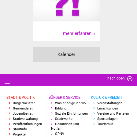
Freundeskreis Asyl
Ukraine-Hilfe
mehr erfahren
Wohnen
Bauen in Süßen
Kalender
Wohnimmobilien +
Baugrundstücke
nach oben
Wirtschaft
STADT & POLITIK
BÜRGER & SERVICE
KULTUR & FREIZEIT
Haushalt & Infos
Bürgermeister
Was erledige ich wo
Veranstaltungen
Gemeinderat
Bildung
Einrichtungen
Jugendbeirat
Soziale Einrichtungen
Vereine und Parteien
Wirtschaftsförderung
Stadtverwaltung
Stadtwerke
Sportanlagen
Veröffentlichungen
Gesundheit und
Tourismus
Notfall
Stadtinfo
Gewerbeimmobilien
ÖPNV
Projekte