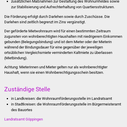
zusätzlichen Maßnahmen zur Gestaltung des Wohnumfeldes sowie
Stadtinfo
zur Stabilisierung und Aufrechterhaltung von Quartiersstrukturen.
Die Förderung erfolgt durch Darlehen sowie durch Zuschüsse. Die
Jubiläumsjahr 2021
Darlehen sind zeitlich begrenzt im Zins vergünstigt.
Partnerstädte
Der geförderte Mietwohnraum wird für einen bestimmten Zeitraum
zugunsten von wohnberechtigten Haushalten mit niedrigerem Einkommen
gebunden (Belegungsbindung) und ist dem Mieter oder der Mieterin
Projekte
während der Bindungsdauer für eine gegenüber der jeweiligen
ortsüblichen Vergleichsmiete verminderten Kaltmiete zu überlassen
Schulentwicklung Bizet
(Mietbindung).
Achtung: Mieterinnen und Mieter gelten nur als wohnberechtigter
Sanierung Hallenbad
Haushalt, wenn sie einen Wohnberechtigungsschein besitzen.
Sanierung Bizethalle
Zuständige Stelle
Ortsentwicklung
in Landkreisen: die Wohnraumförderungsstelle im Landratsamt
in Stadtkreisen: die Wohnraumförderungsstelle im Bürgermeisteramt
des Bauortes
Presse
Landratsamt Göppingen
Bürger & Service