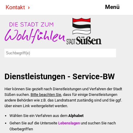
Menü
Kontakt
Stadt & Politik
Bürgermeister
Reden
Gemeinderat
Dienstleistungen - Service-BW
Ausschüsse
Hier können Sie gezielt nach Dienstleistungen und Verfahren der Stadt
Ratsinformationssystem
Süßen suchen.
Bitte beachten Sie
, dass für einige Dienstleistungen
andere Behörden wie z.B. das Landratsamt zuständig sind und Sie ggf.
Jugendbeirat
über einen Link weitergeleitet werden.
Wählen Sie ein Verfahren aus dem
Alphabet
Summerrockfestival
Gehen Sie auf die Unterseite
Lebenslagen
und suchen Sie nach
Oberbegriffen
Hallenbadparty