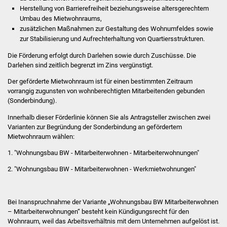
Stadtinfo
Herstellung von Barrierefreiheit beziehungsweise altersgerechtem
Umbau des Mietwohnraums,
zusätzlichen Maßnahmen zur Gestaltung des Wohnumfeldes sowie
Jubiläumsjahr 2021
zur Stabilisierung und Aufrechterhaltung von Quartiersstrukturen.
Partnerstädte
Die Förderung erfolgt durch Darlehen sowie durch Zuschüsse. Die
Darlehen sind zeitlich begrenzt im Zins vergünstigt.
Projekte
Der geförderte Mietwohnraum ist für einen bestimmten Zeitraum
vorrangig zugunsten von wohnberechtigten Mitarbeitenden gebunden
(Sonderbindung).
Schulentwicklung Bizet
Innerhalb dieser Förderlinie können Sie als Antragsteller zwischen zwei
Sanierung Hallenbad
Varianten zur Begründung der Sonderbindung an gefördertem
Mietwohnraum wählen:
Sanierung Bizethalle
1. "Wohnungsbau BW - Mitarbeiterwohnen - Mitarbeiterwohnungen"
2. "Wohnungsbau BW - Mitarbeiterwohnen - Werkmietwohnungen"
Ortsentwicklung
Presse
Bei Inanspruchnahme der Variante „Wohnungsbau BW Mitarbeiterwohnen
– Mitarbeiterwohnungen“ besteht kein Kündigungsrecht für den
Wohnraum, weil das Arbeitsverhältnis mit dem Unternehmen aufgelöst ist.
Bürger & Service