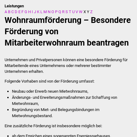
Leistungen
A
B
C
D
E
F
G
H
I
J
K
L
M
N
O
P
Q
R
S
T
U
V
W
X
Y
Z
Stadtverwaltung
Wohnraumförderung – Besondere
Ansprechpartner
Förderung von
Mitarbeiterwohnraum beantragen
Behördenwegweiser
Stellenangebote
Unternehmen und Privatpersonen können eine besondere Förderung für
Mitarbeitende eines Unternehmens oder mehrerer bestimmter
Kontakt
Unternehmen erhalten.
Folgende Vorhaben sind von der Förderung umfasst:
Veröffentlichungen
Neubau oder Erwerb neuen Mietwohnraums,
Änderungs- und Erweiterungsmaßnahmen zur Schaffung von
Ortsrecht
Mietwohnraum,
Begründung von Miet- und Belegungsbindungen im
FNP / Bebauungspläne
Mietwohnungsbestand.
Eine zusätzliche Förderung ist insbesondere möglich bei:
Wahlen
ab dem Erreichen eines sogenannten Energiesparhauses,