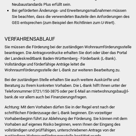
NETZMonitor
Neubaustandards Plus erfüllt sein.
Bei geförderten Änderungs- und Erweiterungsmaßnahmen müssen
Gesundheit und Notfall
Sie beachten, dass die verwendeten Bauteile den Anforderungen des
GEG entsprechen (zum Beispiel den Richtlinien zum U-Wert).
Ärzte und Apotheken
VERFAHRENSABLAUF
Pflege von Angehörigen
Sie müssen die Förderung bei der zuständigen Wohnraumförderungsstelle
beantragen. Die Antragsvordrucke erhalten Sie dort oder über das Portal
der Landeskreditbank Baden-Württemberg - Förderbank (L-Bank).
Hitzewarnung / UV-
Vollständige und förderfähige Anträge leitet die
Index
Wohnraumförderungsstelle der L-Bank zur weiteren Bearbeitung zu.
Bei der zuständigen Stelle erhalten Sie auch weitere Auskünfte und
ÖPNV
Beratung zu Ihrem konkreten Vorhaben. Die L-Bank hilft Ihnen unter der
Telefonnummer 0721/150-3875 oder per E-Mail an mietwohnungsbau@l-
Bürgerbus (MOBS)
bank.de vor allem auch bei Finanzierungsfragen.
Achtung: Mit dem Vorhaben dürfen Sie in der Regel erst nach der
Abfall und Entsorgung
schriftlichen Förderzusage der L-Bank beginnen. Ein vorzeitiger
Vorhabenbeginn führt zur Ablehnung der Förderung. Sie können mit dem
Kultur & Freizeit
Vorhaben auf eigenes Risiko beginnen, wenn Ihnen der Eingang des
vollständigen und prüffähigen, unterschriebenen Antrags von der
zuständigen Wohnraumförderungsstelle bestätigt wurde.