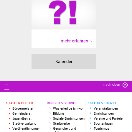
IKG Auen
Ausschreibungen
Öffentliche
mehr erfahren
Ausschreibung
Europaweite
Kalender
Ausschreibung
Beschränkte
Ausschreibung
nach oben
Freihändige Vergabe
STADT & POLITIK
BÜRGER & SERVICE
KULTUR & FREIZEIT
Bürgermeister
Was erledige ich wo
Veranstaltungen
Gewerbeverzeichnis
Gemeinderat
Bildung
Einrichtungen
Jugendbeirat
Soziale Einrichtungen
Vereine und Parteien
Stadtverwaltung
Stadtwerke
Sportanlagen
Gewerbe - Selbsteintrag
Veröffentlichungen
Gesundheit und
Tourismus