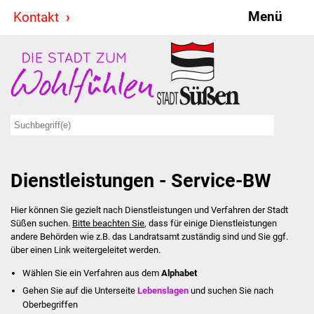
Menü
Kontakt
Stadt & Politik
Bürgermeister
Reden
Gemeinderat
Dienstleistungen - Service-BW
Ausschüsse
Hier können Sie gezielt nach Dienstleistungen und Verfahren der Stadt
Ratsinformationssystem
Süßen suchen.
Bitte beachten Sie
, dass für einige Dienstleistungen
andere Behörden wie z.B. das Landratsamt zuständig sind und Sie ggf.
Jugendbeirat
über einen Link weitergeleitet werden.
Wählen Sie ein Verfahren aus dem
Alphabet
Summerrockfestival
Gehen Sie auf die Unterseite
Lebenslagen
und suchen Sie nach
Oberbegriffen
Hallenbadparty