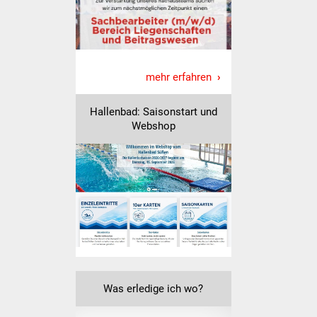
Freundeskreis Asyl
Ukraine-Hilfe
mehr erfahren
Wohnen
Hallenbad: Saisonstart und
Bauen in Süßen
Webshop
Wohnimmobilien +
Baugrundstücke
Wirtschaft
Haushalt & Infos
Wirtschaftsförderung
Was erledige ich wo?
Gewerbeimmobilien