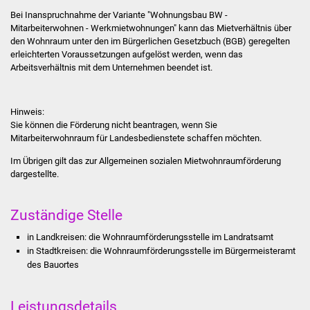
Bei Inanspruchnahme der Variante
"Wohnungsbau BW -
Was erledige ich wo
Mitarbeiterwohnen - Werkmietwohnungen"
kann das Mietverhältnis über
den Wohnraum unter den im Bürgerlichen Gesetzbuch (BGB) geregelten
erleichterten Voraussetzungen aufgelöst werden, wenn das
Dienstleistungen
Arbeitsverhältnis mit dem Unternehmen beendet ist.
Lebenslagen
Hinweis:
Formulare
Sie können die Förderung nicht beantragen, wenn Sie
Mitarbeiterwohnraum für Landesbedienstete schaffen möchten.
Bürgerinfos
Im Übrigen gilt das zur Allgemeinen sozialen Mietwohnraumförderung
dargestellte.
Bildung
Zuständige Stelle
Schulen
in Landkreisen: die Wohnraumförderungsstelle im Landratsamt
in Stadtkreisen: die Wohnraumförderungsstelle im Bürgermeisteramt
Kindergärten
des Bauortes
Kolping-Musikschule
Leistungsdetails