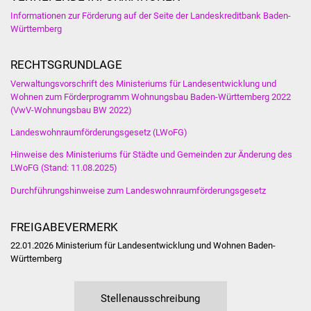
Informationen zur Förderung auf der Seite der Landeskreditbank Baden-
Vereine und Parteien
Württemberg
Selbsteintrag Vereine
RECHTSGRUNDLAGE
Beirat Süßener Vereine
Verwaltungsvorschrift des Ministeriums für Landesentwicklung und
Wohnen zum Förderprogramm Wohnungsbau Baden-Württemberg 2022
(VwV-Wohnungsbau BW 2022)
Sportanlagen
Landeswohnraumförderungsgesetz (LWoFG)
Tourismus
Hinweise des Ministeriums für Städte und Gemeinden zur Änderung des
LWoFG (Stand: 11.08.2025)
Erlebnisregion
Durchführungshinweise zum Landeswohnraumförderungsgesetz
Schwäbischer Albtrauf
FREIGABEVERMERK
Route der
22.01.2026
Ministerium für Landesentwicklung und Wohnen Baden-
Industriekultur
Württemberg
Lebenslagen
Stellenausschreibung