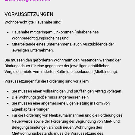
Volkshochschule
VORAUSSETZUNGEN
Soziale Einrichtungen
Wohnberechtigte Haushalte sind:
Kirchen
Haushalte mit geringem Einkommen (Inhaber eines
Wohnberechtigungsscheins) und
Mitarbeitende eines Unternehmens, auch Auszubildende der
Lokale Agenda
jeweiligen Unternehmen.
Jugendhaus
Sie müssen den geförderten Wohnraum den Mietenden während der
Bindungsdauer für eine gegenüber der jeweiligen ortsüblichen
Vergleichsmiete verminderten Kaltmiete überlassen (Mietbindung).
Fachteam Jugend
Voraussetzungen für die Förderung sind vor allem:
Kinder- und
Sie müssen einen vollständigen und prüffähigen Antrag vorlegen
Familienzentrum
Die Wohnungsgröße muss angemessen sein
Sie müssen eine angemessene Eigenleistung in Form von
Stadtwerke
Eigenkapital erbringen.
Für die Förderung von Neubaumaßnahmen und die Förderung des
Neuerwerbs sowie der Förderung der Begründung von Miet- und
Suenergie
Belegungsbindungen an noch neuen Wohnungen des
Mietwohnungsbestands muss die Voraussetzung des