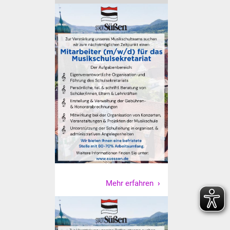
Senioren
Stadtseniorenrat
Sommerwochen für
Ältere
Seniorenwohn- und
Pflegeheim
Familien
Familientreff
Kinder und Jugendliche
Mehr erfahren
Schülerferienprogramm
Migration und Integration