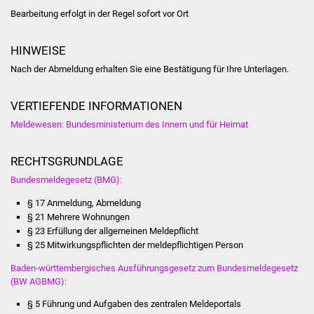
Volkshochschule
Bearbeitung erfolgt in der Regel sofort vor Ort
Soziale Einrichtungen
HINWEISE
Nach der Abmeldung erhalten Sie eine Bestätigung für Ihre Unterlagen.
Kirchen
VERTIEFENDE INFORMATIONEN
Lokale Agenda
Meldewesen: Bundesministerium des Innern und für Heimat
Jugendhaus
RECHTSGRUNDLAGE
Fachteam Jugend
Bundesmeldegesetz (BMG):
§ 17 Anmeldung, Abmeldung
Kinder- und
§ 21 Mehrere Wohnungen
Familienzentrum
§ 23 Erfüllung der allgemeinen Meldepflicht
§ 25 Mitwirkungspflichten der meldepflichtigen Person
Stadtwerke
Baden-württembergisches Ausführungsgesetz zum Bundesmeldegesetz
(BW AGBMG):
Suenergie
§ 5 Führung und Aufgaben des zentralen Meldeportals