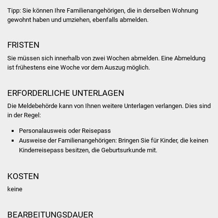
Tipp:
Sie können Ihre
Familienangehörige
n
, die in derselben Wohnung
Was erledige ich wo
gewohnt haben und umziehen,
ebenfalls abmelden
.
Dienstleistungen
FRISTEN
Sie müssen sich innerhalb von zwei Wochen abmelden. Eine Abmeldung
Lebenslagen
ist frühestens eine Woche vor dem Auszug möglich.
Formulare
ERFORDERLICHE UNTERLAGEN
Die Meldebehörde kann von Ihnen weitere Unterlagen verlangen. Dies sind
Bürgerinfos
in der Regel:
Personalausweis oder Reisepass
Bildung
Ausweise der Familienangehörigen: Bringen Sie für Kinder, die keinen
Kinderreisepass besitzen, die Geburtsurkunde mit.
Schulen
KOSTEN
Kindergärten
keine
Kolping-Musikschule
BEARBEITUNGSDAUER