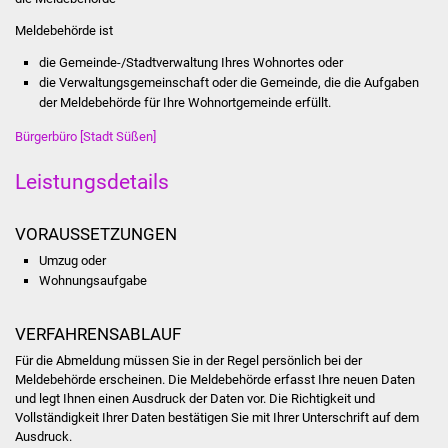
Stadtinfo
Meldebehörde ist
Jubiläumsjahr 2021
die Gemeinde-/Stadtverwaltung Ihres Wohnortes oder
die Verwaltungsgemeinschaft oder die Gemeinde, die die Aufgaben
der Meldebehörde für Ihre Wohnortgemeinde erfüllt.
Partnerstädte
Bürgerbüro [Stadt Süßen]
Projekte
Leistungsdetails
Schulentwicklung Bizet
VORAUSSETZUNGEN
Sanierung Hallenbad
Umzug oder
Wohnungsaufgabe
Sanierung Bizethalle
VERFAHRENSABLAUF
Ortsentwicklung
Für die Abmeldung müssen Sie in der Regel persönlich bei der
Meldebehörde erscheinen. Die Meldebehörde erfasst Ihre neuen Daten
Presse
und legt Ihnen einen Ausdruck der Daten vor. Die Richtigkeit und
Vollständigkeit Ihrer Daten bestätigen Sie mit Ihrer Unterschrift auf dem
Ausdruck.
Bürger & Service