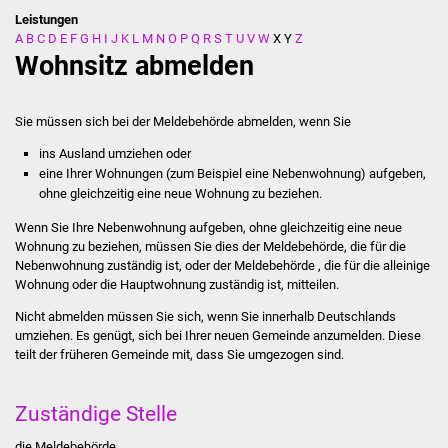
Leistungen
A
B
C
D
E
F
G
H
I
J
K
L
M
N
O
P
Q
R
S
T
U
V
W
X
Y
Z
Stadtverwaltung
Wohnsitz abmelden
Ansprechpartner
Sie müssen sich bei der Meldebehörde abmelden, wenn Sie
Behördenwegweiser
ins Ausland umziehen oder
eine Ihrer Wohnungen (zum Beispiel eine Nebenwohnung) aufgeben,
Stellenangebote
ohne gleichzeitig eine neue Wohnung zu beziehen.
Wenn Sie Ihre Nebenwohnung aufgeben, ohne gleichzeitig eine neue
Kontakt
Wohnung zu beziehen, müssen Sie dies der Meldebehörde, die für die
Nebenwohnung zuständig ist, oder der Meldebehörde , die für die alleinige
Veröffentlichungen
Wohnung oder die Hauptwohnung zuständig ist, mitteilen.
Nicht abmelden müssen Sie sich, wenn Sie innerhalb Deutschlands
Ortsrecht
umziehen. Es genügt, sich bei Ihrer neuen Gemeinde anzumelden. Diese
teilt der früheren Gemeinde mit, dass Sie umgezogen sind.
FNP / Bebauungspläne
Zuständige Stelle
Wahlen
die Meldebehörde