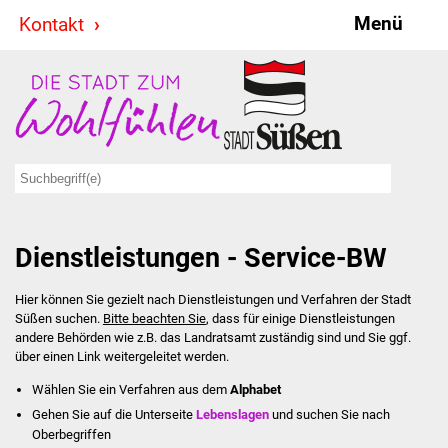
Menü
Kontakt
Stadt & Politik
Bürgermeister
Reden
Gemeinderat
Dienstleistungen - Service-BW
Ausschüsse
Hier können Sie gezielt nach Dienstleistungen und Verfahren der Stadt
Ratsinformationssystem
Süßen suchen.
Bitte beachten Sie
, dass für einige Dienstleistungen
andere Behörden wie z.B. das Landratsamt zuständig sind und Sie ggf.
Jugendbeirat
über einen Link weitergeleitet werden.
Wählen Sie ein Verfahren aus dem
Alphabet
Summerrockfestival
Gehen Sie auf die Unterseite
Lebenslagen
und suchen Sie nach
Oberbegriffen
Hallenbadparty