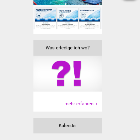
Vereine und Parteien
Selbsteintrag Vereine
Beirat Süßener Vereine
Was erledige ich wo?
Sportanlagen
Tourismus
Erlebnisregion
Schwäbischer Albtrauf
mehr erfahren
Route der
Industriekultur
Kalender
Lebenslagen