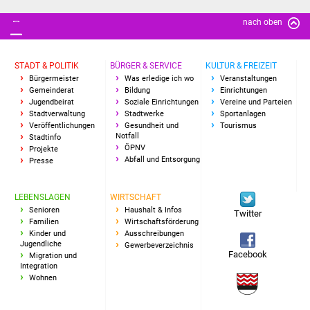
Senioren
nach oben
Stadtseniorenrat
STADT & POLITIK
BÜRGER & SERVICE
KULTUR & FREIZEIT
Sommerwochen für
Bürgermeister
Was erledige ich wo
Veranstaltungen
Ältere
Gemeinderat
Bildung
Einrichtungen
Jugendbeirat
Soziale Einrichtungen
Vereine und Parteien
Stadtverwaltung
Stadtwerke
Sportanlagen
Seniorenwohn- und
Veröffentlichungen
Gesundheit und
Tourismus
Pflegeheim
Notfall
Stadtinfo
ÖPNV
Projekte
Abfall und Entsorgung
Presse
Familien
LEBENSLAGEN
WIRTSCHAFT
Familientreff
Senioren
Haushalt & Infos
Twitter
Familien
Wirtschaftsförderung
Kinder und Jugendliche
Kinder und
Ausschreibungen
Jugendliche
Gewerbeverzeichnis
Facebook
Migration und
Schülerferienprogramm
Integration
Wohnen
Migration und Integration