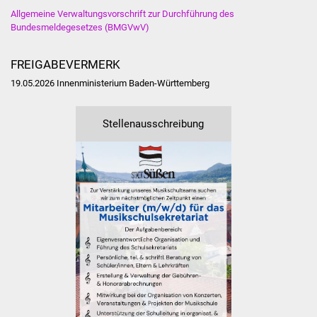
NETZMonitor
Allgemeine Verwaltungsvorschrift zur Durchführung des
Bundesmeldegesetzes (BMGVwV)
Gesundheit und Notfall
FREIGABEVERMERK
Ärzte und Apotheken
19.05.2026 Innenministerium Baden-Württemberg
Pflege von Angehörigen
Stellenausschreibung
Hitzewarnung / UV-
Index
ÖPNV
Bürgerbus (MOBS)
Abfall und Entsorgung
Kultur & Freizeit