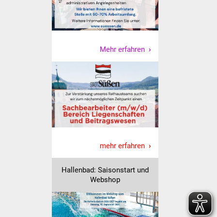
Veranstaltungen
Stadtfest
Ostermarkt
Mehr erfahren
Einrichtungen
Hallenbad
Stadtbücherei
Stadtarchiv
mehr erfahren
Zehntscheuer
Hallenbad: Saisonstart und
Webshop
Bürgerhaus
Kulturhalle